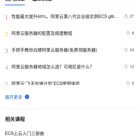
性能最大提升60%，阿里云第八代企业级实例ECS g8i正
27
1
式上线
阿里云服务器的配置及搭建教程
9
2
手把手教你白嫖阿里云服务器(免费领服务器)
24
3
阿里云服务器地域怎么选？可用区是什么？
12
4
阿里云“飞天加速计划”ECS使用体验
5
5
CentOS-7.2部署DNS域名解析服务器并进行相关配置测
5
6
试
报道称黑客利用微软IIS安全漏洞 入侵大学服务器
1
7
相关课程
ECS上云入门三部曲
阿里云2核4G配置服务器可选实例及收费价格参考
5
8