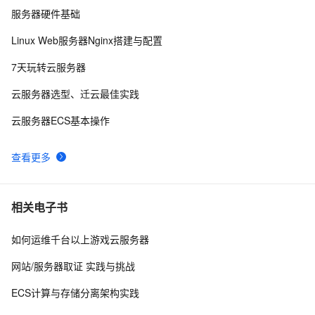
服务器硬件基础
在阿里云ECS上安装流媒体服务器软件Ti Top Streamer
9
9
Linux Web服务器Nginx搭建与配置
Android Socket与服务器通信通用Demo
4
10
7天玩转云服务器
云服务器选型、迁云最佳实践
云服务器ECS基本操作
查看更多
相关电子书
如何运维千台以上游戏云服务器
网站/服务器取证 实践与挑战
ECS计算与存储分离架构实践