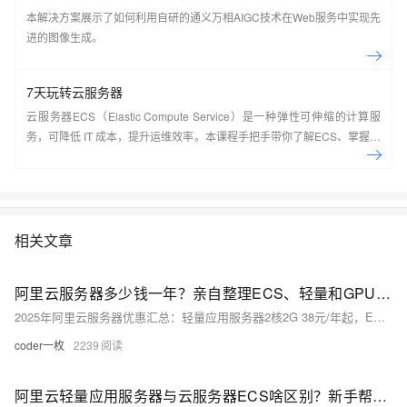
本解决方案展示了如何利用自研的通义万相AIGC技术在Web服务中实现先
进的图像生成。
7天玩转云服务器
云服务器ECS（Elastic Compute Service）是一种弹性可伸缩的计算服
务，可降低 IT 成本，提升运维效率。本课程手把手带你了解ECS、掌握基
本操作、动手实操快照管理、镜像管理等。了解产品详
情:&nbsp;https://www.aliyun.com/product/ecs
相关文章
阿里云服务器多少钱一年？亲自整理ECS、轻量和GPU服务器租赁价格表
2025年阿里云服务器优惠汇总：轻量应用服务器2核2G 38元/年起，ECS 2核2G 99元/年，2核4G 199元/年，4核16G 89元/月，8核32G 160元/月，香港轻量25元/月起，新老用户同享，续费同价。
coder一枚
2239
阿里云轻量应用服务器与云服务器ECS啥区别？新手帮助教程