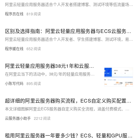
阿里云轻量应用服务器适合个人开发者搭建博客、测试环境等低流量场景，操作简单、成本低；ECS适用于企业级高负载业务，功能强大、灵活可扩展。二者在性能、网络、镜像及运维管理上差异显著，用户应根据实际需求选择。
程序员在线
819
区别及选择指南：阿里云轻量应用服务器与ECS云服务器有什么区别？
阿里云轻量应用服务器适合个人开发者、学生搭建博客、测试环境，易用且性价比高；ECS功能更强大，适合企业级应用如大数据、高流量网站。根据需求选择：轻量入门首选，ECS专业之选。
程序媛在线
652
阿里云轻量应用服务器38元1年和云服务器99元1年怎么选？二者性能区别及选择参考
在阿里云当下的活动中，38元/年的轻量应用服务器与99元/年的云服务器ECS成为众多新用户的关注焦点。但是有部分用户并不是很清楚二者之间的区别，因此就不知道应该如何选择。接下来，笔者将为您详细剖析ECS云服务器与轻量应用服务器的差异，以供您参考和选择。
小陈写代码
895
超详细的阿里云服务器购买流程，ECS自定义购买配置教程
本文详细图解阿里云ECS服务器自定义购买全流程，涵盖付费模式、地域选择、网络配置、实例规格、镜像、存储、安全组及登录设置等核心步骤，助您轻松掌握专业级云服务器搭建方法。
云服务器小助手
2212
租用阿里云服务器一年要多少钱？ECS、轻量和GPU服务器租赁价格，手动整理