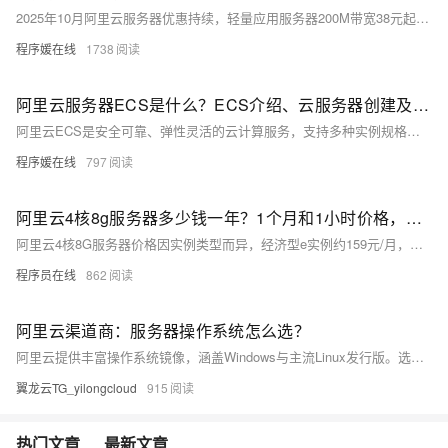
2025年10月阿里云服务器优惠持续，轻量应用服务器200M带宽38元起/年，ECS 2核2G 99元/年、2核4G 199元/年，4核16G 89元/月，8核32G 160元/月，香港轻量25元/月起，新老同享，续费不涨价。
程序媛在线
1738
阿里云服务器ECS是什么？ECS介绍、云服务器创建及使用教程
阿里云ECS是安全可靠、弹性灵活的云计算服务，支持多种实例规格与操作系统，可快速创建和管理云服务器。本文详解ECS介绍、购买流程（含付费模式、地域、网络、存储等设置）及使用教程，助您轻松上手云服务器。
程序媛在线
797
阿里云4核8g服务器多少钱一年？1个月和1小时价格，省钱购买方法分享
阿里云4核8G服务器价格因实例类型而异，经济型e实例约159元/月，计算型c9i约371元/月，按小时计费最低0.45元。实际购买享折扣，1年最高可省至1578元，附主流ECS实例及CPU型号参考。
程序员在线
862
阿里云渠道商：服务器操作系统怎么选？
阿里云提供丰富操作系统镜像，涵盖Windows与主流Linux发行版。选型需综合技术兼容性、运维成本、安全稳定等因素。推荐Alibaba Cloud Linux、Ubuntu等用于Web与容器场景，Windows Server支撑.NET应用。建议优先选用LTS版本并进行测试验证，通过标准化镜像管理提升部署效率与一致性。
翼龙云TG_yilongcloud
915
热门文章
最新文章