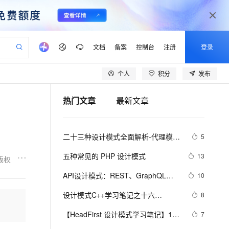
文档
备案
控制台
注册
登录
个人
积分
发布
验
作计划
器
AI 活动
专业服务
服务伙伴合作计划
开发者社区
加入我们
产品动态
服务平台百炼
阿里云 OPC 创新助力计划
热门文章
最新文章
一站式生成采购清单，支持单品或批量购买
S产品伙伴计划（繁花）
峰会
CS
造的大模型服务与应用开发平台
Qwen Audio：打造专属 AI 语音助手
一句话生成原生可编辑精美 PPT 文稿
AI 生产力先锋
Al MaaS 服务伙伴赋能合作
域名
博文
Careers
NEW
至高可申请百万元
Qwen3.8-Max 模型上线
开启高性价比 AI 编程新体验
弹性可伸缩的云计算服务
Qwen-Audio-3.0-Realtime 端到端实时语音角色扮演
输入一句话想法, 轻松生成专业的 PPT
先锋实践拓展 AI 生产力的边界
Token 补贴，五大权
计划
海大会
伙伴信用分合作计划
商标
问答
社会招聘
二十三种设计模式全面解析-代理模式
5
益加速 OPC 成功
eek-V4-Pro
SS
一键部署幻兽帕鲁游戏服务器
飞天发布时刻
HOT
Open Search 向量检索版支
划
备案
电子书
校园招聘
（Proxy Pattern）详解：探索隐藏于
pSeek-V4-Pro
视频创作，一键激活电商全链路生产力
稳定、安全、高性价比、高性能的云存储服务
一键购买专属联机服务器，轻松开启游戏
所见，即是所愿
持视频检索 Pipeline 功能
更多支持
五种常见的 PHP 设计模式
13
版权
背后的力量
划
公司注册
镜像站
视频生成
语音识别与合成
专属 QwenPaw
漫剧工坊：一站式动画创作平台
AI 实训营
HOT
应用身份服务 (IDaaS)
API设计模式：REST、GraphQL、
10
合作伙伴培训与认证
划
上云迁移
站生成，高效打造优质广告素材
全接入的云上超级电脑
从聊天伙伴进化为能主动干活的本地数字员工
快速生产连贯的高质量长漫剧
从基础到进阶，Agent 创客手把手教你
OpenClaw 管理能力上线
gRPC与tRPC全面解析
lScope
我要反馈
e-1.1-T2V
Qwen3-TTS-Flash
设计模式C++学习笔记之十六
8
查询合作伙伴
n Alibaba Cloud ISV 合作
代维服务
建企业门户网站
10 分钟搭建微信、支付宝小程序
MaxCompute MaxFrame 提
（Observer观察者模式）
畅细腻的高质量视频
离线语音合成大模型，多语言方言自适应，低延迟高稳定
创新加速
【HeadFirst 设计模式学习笔记】11 
ope
登录合作伙伴管理后台
7
我要建议
站，无忧落地极速上线
以可视化方式快速构建移动和 PC 门户网站
国内短信简单易用，安全可靠，秒级触达，全球覆盖200+国家和地区。
高效部署网站，快速应用到小程序
供自动弹性内存功能
状态模式