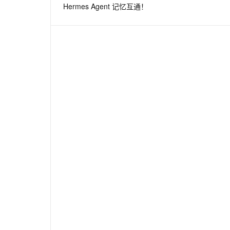
Hermes Agent 记忆互通！
息提取
与 AI 智能体进行实时音视频通话
从文本、图片、视频中提取结构化的属性信息
构建支持视频理解的 AI 音视频实时通话应用
t.diy 一步搞定创意建站
构建大模型应用的安全防护体系
通过自然语言交互简化开发流程,全栈开发支持
通过阿里云安全产品对 AI 应用进行安全防护