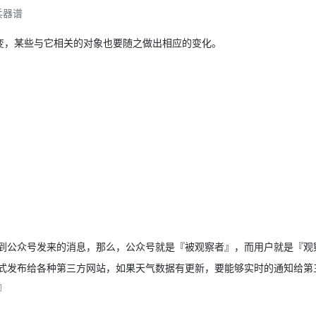
Deepseek-v4-pro
HappyHors
同享
万小智 AI 建站低至 15元/月
Qoder CN
AI 短剧/漫剧
云原生数据库 
快递物流查询
WordPress
兵器谱
成为服务伙
高校合作
点，立即开启云上创新
覆盖公网/内网、递归/权威、移动APP等全场景解析服务
送.CN域名，送备案服务码
基于千问大模型等，支持代码智能生成、研发智能问答
AI助力短剧
态智能体模型
旗舰 MoE 大模型，百万上下文与顶尖推理能力
图生视频，流
Ubuntu
变，某些与它相关的对象也要随之做出相应的变化。
服务生态伙伴
云工开物
企业应用
Works
Night Plan 支持 Qwen 3.8-Max
云原生大数据计算服务 MaxCompute
AI 办公
容器服务 Kub
NEW
GLM-5.2
Wan2.7-T
Red Hat
30+ 款产品免费体验
Data Agent 驱动的一站式 Data+AI 开发治理平台
夜间 5 折，Qwen/Meoo/TokenPlan 客户专享
面向分析的企业级SaaS模式云数据仓库
AI智能应用
提供一站式管
科研合作
视觉 Coding、空间感知、多模态思考等全面升级
1M上下文，专为长程任务能力而生
ERP
堂（旗舰版）
SUSE
智能客服
CRM
防护产品
2个月
自动承接线索
建站小程序
OA 办公系统
AI 应用构建
大模型原生
力提升
财税管理
模板建站
Qoder
大模型服务平台百炼-应用模版
HOT
NEW
面向真实软件
个人版上线、团队版降价；千问3.8-Max首发发尝鲜
丰富多元化的应用模版和解决方案
400电话
定制建站
万有无界
大模型服务平台百炼-智能体
方案
广告营销
模板小程序
的模型效果
灵活可视化地构建企业级 Agent
定制小程序
到公众号发来的消息，那么，公众号就是『被观察者』，而用户就是『观
秒悟
人工智能平台 PAI
APP 开发
式发布给各种第三方网站，如果天气数据有更新，要能够实时的通知给第
云端极速 AI 
新一代 AI 视频生成模型，深度适配广告营销等场景
AI Native 的算法工程平台，一站式完成建模、训练、推理服务部署
建站系统
』