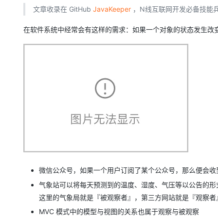
存储
天池大赛
Qwen3.7-Plus
云解析DNS
解决方案免费试用 新老
电子合同
文章收录在 GitHub
JavaKeeper
，N线互联网开发必备技能
最高领取价值200元试用
能看、能想、能动手的多模
安全
网络与CDN
AI 算法大赛
畅捷通
在软件系统中经常会有这样的需求：如果一个对象的状态发生改
大数据开发治理平台 Data
AI 产品 免费试用
网络
安全
云开发大赛
Qwen3-VL-Plus
Tableau 订阅
1亿+ 大模型 tokens 和 
可观测
入门学习赛
中间件
AI空中课堂在线直播课
云防火墙
140+云产品 免费试用
上云与迁云
云原生的云上边界网络安全
产品新客免费试用，最长1
数据库
生态解决方案
大模型服务
企业出海
大模型ACA认证体验
大数据计算
助力企业全员 AI 认知与能
行业生态解决方案
千问AI平台-Token Plan
政企业务
媒体服务
开发者生态解决方案
企业服务与云通信
千问AI平台-模型体验
AI 开发和 AI 应用解决
在线体验全尺寸、多种模态
域名与网站
微信公众号，如果一个用户订阅了某个公众号，那么便会收
Happy 系列大模型
终端用户计算
气象站可以将每天预测到的温度、湿度、气压等以公告的形
这里的气象局就是『被观察者』，第三方网站就是『观察者
Serverless
MVC 模式中的模型与视图的关系也属于观察与被观察
开发工具