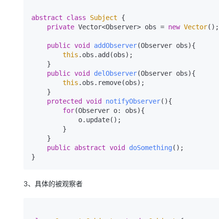
abstract
class
Subject
 {

private
 Vector<Observer> obs = 
new
Vector
();

public
void
addObserver
(Observer obs)
{

this
.obs.add(obs);

    }

public
void
delObserver
(Observer obs)
{

this
.obs.remove(obs);

    }

protected
void
notifyObserver
()
{

for
(Observer o: obs){

            o.update();

        }

    }

public
abstract
void
doSomething
()
;

}
3、具体的被观察者