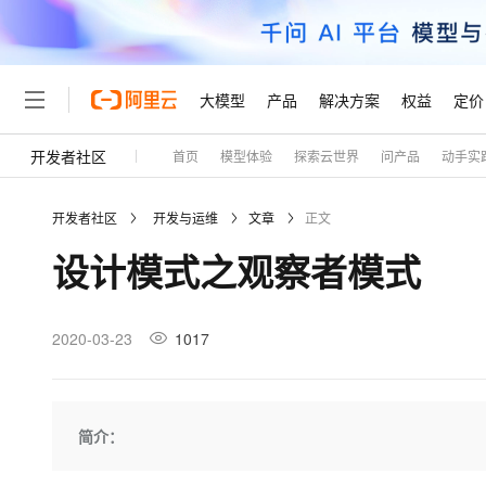
大模型
产品
解决方案
权益
定价
开发者社区
首页
模型体验
探索云世界
问产品
动手实
大模型
产品
解决方案
权益
定价
云市场
伙伴
服务
了解阿里云
精选产品
精选解决方案
普惠上云
产品定价
精选商城
成为销售伙伴
售前咨询
为什么选择阿里云
千问AI平台
开发者社区
开发与运维
文章
正文
了解云产品的定价详情
大模型服务平台百炼
千问办公，解锁你的工作
普惠上云 官方力荐
分销伙伴
在线服务
网站建设
什么是云计算
大
设计模式之观察者模式
大模型服务与应用平台
企业级Agent产品，直接
云服务器38元/年起，超
咨询伙伴
多端小程序
技术领先
云上成本管理
售后服务
轻量应用服务器
Agency Agents：拥
官方推荐返现计划
大模型
精选产品
精选解决方案
Salesforce 国际版订阅
稳定可靠
管理和优化成本
推荐新用户得奖励，单订单
销售伙伴合作计划
2020-03-23
1017
自助服务
友盟天域
安全合规
人工智能与机器学习
AI
文本生成
云数据库 RDS
HappyHorse 打造一
云工开物
无影生态合作计划
在线服务
观测云
分析师报告
高校专属算力普惠，学生认
计算
互联网应用开发
Qwen3.8-Max
HOT
Salesforce On Alibaba C
工单服务
Tuya 物联网平台阿里云
研究报告与白皮书
人工智能平台 PAI
快速拥有专属 OpenClaw
简介：
大模
Consulting Partner 合
大数据
容器
智能体时代全能旗舰模型
免费试用
短信专区
一站式AI开发、训练和推
蓝凌 OA
AI 大模型销售与服务生
现代化应用