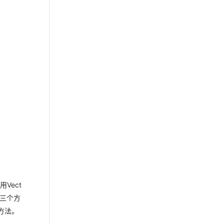
Vect
有三个方
应方法。