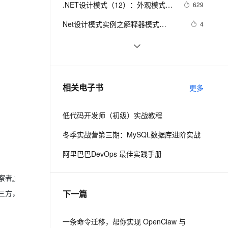
安全
.NET设计模式（12）：外观模式
我要投诉
e-1.1-I2V
Cosyvoice-V3-Flash
629
PolarDB
上云场景组合购
Milvus 弹性伸缩功能新增节
伴
（Façade Pattern）
漫剧创作，剧本、分镜、视频高效生成
100%兼容MySQL、PostgreSQL，兼容Oracle，支持集中和分布式
覆盖90%+业务场景，专享组合折扣价
点支持范围
畅自然，细节丰富
高表现力语音合成大模型，语音克隆听感自然
VPN
Net设计模式实例之解释器模式
4
（Interpreter Pattern）(1)
ernetes 版 ACK
云聚AI 严选权益
AI 原生数据库服务发布
SSL 证书
23种设计模式之策略模式
11
2V
Fun-ASR
，一键激活高效办公新体验
理容器应用的 K8s 服务
精选AI产品，从模型到应用全链提效
Agent 数据网关
（Strategy）
文戏情感细腻自然，动作戏激烈拳拳到肉，实现更强表演能力
支持中英文自由切换，具备更强的噪声鲁棒性
堡垒机
Net设计模式实例之适配器模式
612
AI 用量加速计划
云原生数据库 PolarDB
（Adapter Pattern）
防火墙
、识别商机，让客服更高效、服务更出色。
设计模式之单例模式
新老同享，达量后返
Agentic Database 发布
4
相关电子书
更多
主机安全
应用
低代码开发师（初级）实战教程
千问办公
NEW
AI 应用及服务市场
的智能体编程平台
一站式AI生产力平台
冬季实战营第三期：MySQL数据库进阶实战
AI 应用
伶鹊
阿里巴巴DevOps 最佳实践手册
企业级人与Agent协作平台，接入和调度多个数字员工
智能客服平台，对话机器人、对话分析、智能外呼
大模型
察者』
大模型服务平台百炼 - 全妙
自然语言处理
下一篇
三方，
应用创作平台
多模态内容创作工具，已接入 DeepSeek
数据标注
机器学习
一条命令迁移，帮你实现 OpenClaw 与