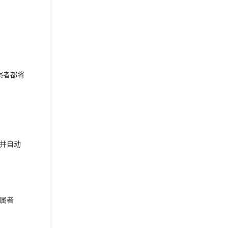
察者都将
并自动
从属者