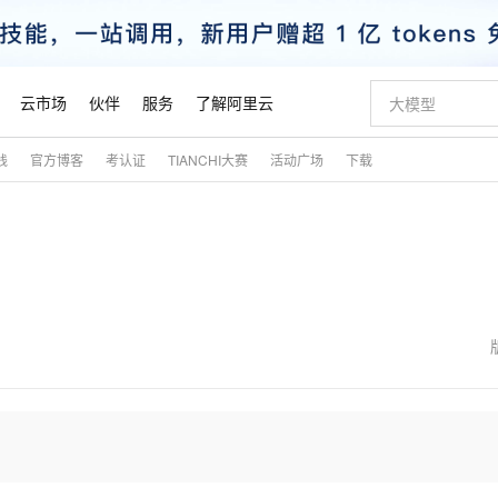
云市场
伙伴
服务
了解阿里云
践
官方博客
考认证
TIANCHI大赛
活动广场
下载
AI 特惠
数据与 API
成为产品伙伴
企业增值服务
最佳实践
价格计算器
AI 场景体
基础软件
产品伙伴合
阿里云认证
市场活动
配置报价
大模型
自助选配和估算价格
新方式
睿译宝，AI翻译排版一步到位
智启 AI 普惠权益
产品生态集成认证中心
企业支持计划
云上春晚
域名与网站
千问官方 MaaS 平台，为开发者和 Agent 而生，新用户赠送 1 亿 + tokens 额度
AI Coding
阿里云Maa
2026 阿里云
云服务器 E
为企业打
数据集
Windows
大模型认证
模型
NEW
交付可用成果
值低价云产品抢先购
上传文档即自动完成翻译和格式还原
至高享 1亿+免费 tokens，加速 Al 应用落地
提供智能易用的域名与建站服务
智能编程，一键
安全可靠、
产品生态伙伴
专家技术服务
云上奥运之旅
弹性计算合作
阿里云中企出
手机三要素
宝塔 Linux
全部认证
价格优势
有专属领域专家
GLM-5.2：长任务时代开源旗舰模型
阿里云 OPC 创新助力计划
千问大模型
即刻拥有 DeepS
AI 电商营销
对象存储 O
大模型
产品生态伙伴工作台
企业增值服务台
云栖战略参考
云存储合作计
云栖大会
身份实名认证
CentOS
训练营
推动算力普惠，释放技术红利
最高返9万
多领域专家智能体,一键组建 AI 虚拟交付团队
快速构建应用程序和网站，即刻迈出上云第一步
至高百万元 Token 补贴，加速一人公司成长
多元化、高性能、安全可靠的大模型服务
真正可用的 1M 上下文,一次完成代码全链路开发
轻松解锁专属 Dee
从图文生成到
云上的中国
数据库合作计
活动全景
短信
Docker
图片和
站式影视创作平台
Hermes Agent，打造自进化智能体
Token Plan 模型订阅计划
数字证书管理服务（原SSL证书）
5 分钟轻松部署
AI 广告创作
无影云电脑
企业成长
NEW
信息公告
看见新力量
云网络合作计
OCR 文字识别
JAVA
证享300元代金券
可视化编排打通从文字构思到成片全链路闭环
全托管，含MySQL、PostgreSQL、SQL Server、MariaDB多引擎
自主进化，持久记忆，越用越聪明
Qwen3.8-Max 首发尝鲜，限时加量 10 倍，夜间低至2折
实现全站HTTPS，呈现可信的WEB访问
图文、视频一
随时随地安
魔搭 Mode
Kimi-K3
HappyHors
NEW
loud
服务实践
官网公告
金融模力时刻
Salesforce O
版
发票查验
全能环境
Claude Code + GStack 打造工程团队
千问办公，限时限量积分加倍
Qoder
低代码高效构
AI 建站
短信服务
型
NEW
作计划
Kimi 最新旗舰模型，长程编程与推理利器
让文字生成流
计划
创新中心
魔搭 ModelSc
健康状态
理服务
让AI从“聊天伙伴”进化为能干活的“数字员工”
安装技能 GStack，拥有专属 AI 工程团队
你的AI工作搭子，覆盖日常办公高频场景
面向真实软件的智能体编程平台
0 代码专业建
客户案例
天气预报查询
操作系统
态合作计划