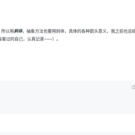
，所以用
斜体
，抽象方法也要用斜体，具体的各种箭头意义，我之前也总
害过的自己，认真记录~~~）。