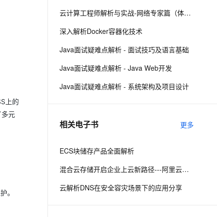
云计算工程师解析与实战-网络专家篇（体验版）
息提取
与 AI 智能体进行实时音视频通话
深入解析Docker容器化技术
从文本、图片、视频中提取结构化的属性信息
构建支持视频理解的 AI 音视频实时通话应用
Java面试疑难点解析 - 面试技巧及语言基础
t.diy 一步搞定创意建站
构建大模型应用的安全防护体系
通过自然语言交互简化开发流程,全栈开发支持
通过阿里云安全产品对 AI 应用进行安全防护
Java面试疑难点解析 - Java Web开发
Java面试疑难点解析 - 系统架构及项目设计
SS上的
了多元
相关电子书
更多
ECS块储存产品全面解析
混合云存储开启企业上云新路径---阿里云混合云备份容灾方案发布
云解析DNS在安全容灾场景下的应用分享
保护。