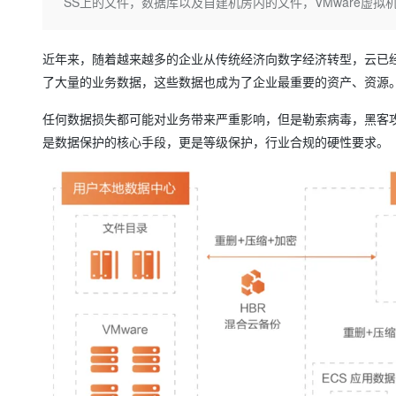
存储
天池大赛
SS上的文件，数据库以及自建机房内的文件，VMware虚
Qwen3.7-Plus
云解析DNS
解决方案免费试用 新老
电子合同
最高领取价值200元试用
能看、能想、能动手的多模
安全
网络与CDN
AI 算法大赛
畅捷通
近年来，随着越来越多的企业从传统经济向数字经济转型，云已经
大数据开发治理平台 Data
AI 产品 免费试用
网络
安全
云开发大赛
Qwen3-VL-Plus
Tableau 订阅
了大量的业务数据，这些数据也成为了企业最重要的资产、资源
1亿+ 大模型 tokens 和 
可观测
入门学习赛
中间件
AI空中课堂在线直播课
任何数据损失都可能对业务带来严重影响，但是勒索病毒，黑客
云防火墙
140+云产品 免费试用
上云与迁云
云原生的云上边界网络安全
产品新客免费试用，最长1
是数据保护的核心手段，更是等级保护，行业合规的硬性要求。
数据库
生态解决方案
大模型服务
企业出海
大模型ACA认证体验
大数据计算
助力企业全员 AI 认知与能
行业生态解决方案
千问AI平台-Token Plan
政企业务
媒体服务
开发者生态解决方案
企业服务与云通信
千问AI平台-模型体验
AI 开发和 AI 应用解决
在线体验全尺寸、多种模态
域名与网站
Happy 系列大模型
终端用户计算
Serverless
开发工具