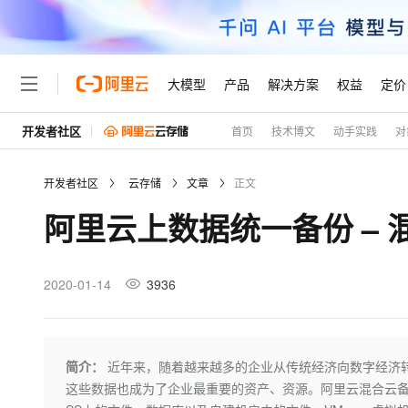
大模型
产品
解决方案
权益
定价
开发者社区
首页
技术博文
动手实践
对
大模型
产品
解决方案
权益
定价
云市场
伙伴
服务
了解阿里云
精选产品
精选解决方案
普惠上云
产品定价
精选商城
成为销售伙伴
售前咨询
为什么选择阿里云
千问AI平台
开发者社区
云存储
文章
正文
了解云产品的定价详情
大模型服务平台百炼
千问办公，解锁你的工作
普惠上云 官方力荐
分销伙伴
在线服务
网站建设
什么是云计算
大
阿里云上数据统一备份 –
大模型服务与应用平台
企业级Agent产品，直接
云服务器38元/年起，超
咨询伙伴
多端小程序
技术领先
云上成本管理
售后服务
轻量应用服务器
Agency Agents：拥
官方推荐返现计划
大模型
精选产品
精选解决方案
Salesforce 国际版订阅
稳定可靠
管理和优化成本
推荐新用户得奖励，单订单
销售伙伴合作计划
2020-01-14
3936
自助服务
友盟天域
安全合规
人工智能与机器学习
AI
文本生成
云数据库 RDS
HappyHorse 打造一
云工开物
无影生态合作计划
在线服务
观测云
分析师报告
高校专属算力普惠，学生认
计算
互联网应用开发
Qwen3.8-Max
HOT
Salesforce On Alibaba C
工单服务
Tuya 物联网平台阿里云
研究报告与白皮书
人工智能平台 PAI
快速拥有专属 OpenClaw
简介：
近年来，随着越来越多的企业从传统经济向数字经济
大模
Consulting Partner 合
大数据
容器
智能体时代全能旗舰模型
免费试用
短信专区
一站式AI开发、训练和推
这些数据也成为了企业最重要的资产、资源。阿里云混合云备份服务（Hy
蓝凌 OA
AI 大模型销售与服务生
现代化应用