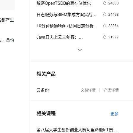
安全
我要投诉
e-1.1-I2V
Cosyvoice-V3-Flash
解密OpenTSDB的表存储优化
24683
PolarDB
上云场景组合购
Milvus 弹性伸缩功能新增节
伴
漫剧创作，剧本、分镜、视频高效生成
100%兼容MySQL、PostgreSQL，兼容Oracle，支持集中和分布式
覆盖90%+业务场景，专享组合折扣价
点支持范围
畅自然，细节丰富
高表现力语音合成大模型，语音克隆听感自然
VPN
日志服务与SIEM集成方案实战
24498
些都产生
（二）：syslog篇
ernetes 版 ACK
云聚AI 严选权益
AI 原生数据库服务发布
SSL 证书
10分钟精通Nginx访问日志分析统
2V
Fun-ASR
22264
，一键激活高效办公新体验
理容器应用的 K8s 服务
精选AI产品，从模型到应用全链提效
Agent 数据网关
计
文戏情感细腻自然，动作戏激烈拳拳到肉，实现更强表演能力
支持中英文自由切换，具备更强的噪声鲁棒性
堡垒机
Java日志上云三剑客：
21977
失。备份
AI 用量加速计划
云原生数据库 PolarDB
Log4J/LogBack/Producer Lib
防火墙
、识别商机，让客服更高效、服务更出色。
新老同享，达量后返
Agentic Database 发布
#云存储的成本到底省在哪儿# 终
19144
于搞明白，存储TCO原来是这样
主机安全
应用
海量结构化数据存储技术揭
17748
算的......
秘:Tablestore存储和索引引擎详
千问办公
NEW
如何将DynamoDB的数据增量迁
17693
AI 应用及服务市场
相关产品
解
的智能体编程平台
一站式AI生产力平台
移到表格存储
AI 应用
伶鹊
云备份
文档详情
产品详情
企业级人与Agent协作平台，接入和调度多个数字员工
智能客服平台，对话机器人、对话分析、智能外呼
大模型
大模型服务平台百炼 - 全妙
自然语言处理
相关课程
应用创作平台
多模态内容创作工具，已接入 DeepSeek
更多
数据标注
机器学习
第八届大学生创新创业大赛阿里命题IoT赛题解析