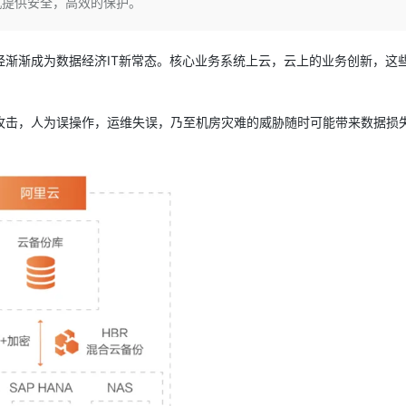
拟机提供安全，高效的保护。
Deepseek-v4-pro
HappyHors
同享
万小智 AI 建站低至 15元/月
Qoder CN
AI 短剧/漫剧
云原生数据库 
快递物流查询
WordPress
成为服务伙
高校合作
点，立即开启云上创新
覆盖公网/内网、递归/权威、移动APP等全场景解析服务
送.CN域名，送备案服务码
基于千问大模型等，支持代码智能生成、研发智能问答
AI助力短剧
态智能体模型
旗舰 MoE 大模型，百万上下文与顶尖推理能力
图生视频，流
Ubuntu
服务生态伙伴
渐渐成为数据经济IT新常态。核心业务系统上云，云上的业务创新，这
云工开物
企业应用
Works
Night Plan 支持 Qwen 3.8-Max
云原生大数据计算服务 MaxCompute
AI 办公
容器服务 Kub
NEW
GLM-5.2
Wan2.7-T
Red Hat
。
30+ 款产品免费体验
Data Agent 驱动的一站式 Data+AI 开发治理平台
夜间 5 折，Qwen/Meoo/TokenPlan 客户专享
面向分析的企业级SaaS模式云数据仓库
AI智能应用
提供一站式管
科研合作
视觉 Coding、空间感知、多模态思考等全面升级
1M上下文，专为长程任务能力而生
ERP
堂（旗舰版）
SUSE
攻击，人为误操作，运维失误，乃至机房灾难的威胁随时可能带来数据损
智能客服
CRM
防护产品
2个月
自动承接线索
建站小程序
OA 办公系统
AI 应用构建
大模型原生
力提升
财税管理
模板建站
Qoder
大模型服务平台百炼-应用模版
HOT
NEW
面向真实软件
个人版上线、团队版降价；千问3.8-Max首发发尝鲜
丰富多元化的应用模版和解决方案
400电话
定制建站
万有无界
大模型服务平台百炼-智能体
方案
广告营销
模板小程序
的模型效果
灵活可视化地构建企业级 Agent
定制小程序
秒悟
人工智能平台 PAI
APP 开发
云端极速 AI 
新一代 AI 视频生成模型，深度适配广告营销等场景
AI Native 的算法工程平台，一站式完成建模、训练、推理服务部署
建站系统