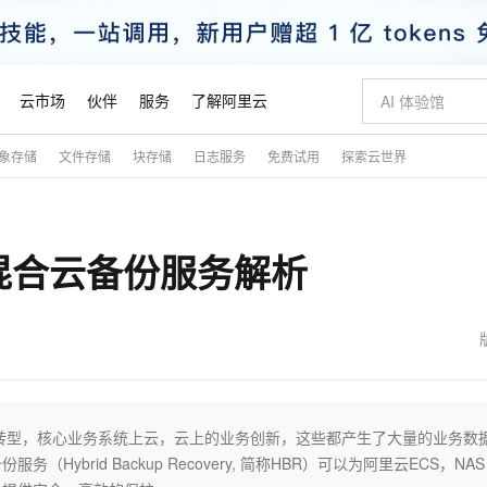
云市场
伙伴
服务
了解阿里云
象存储
文件存储
块存储
日志服务
免费试用
探索云世界
AI 特惠
数据与 API
成为产品伙伴
企业增值服务
最佳实践
价格计算器
AI 场景体
基础软件
产品伙伴合
阿里云认证
市场活动
配置报价
大模型
自助选配和估算价格
新方式
睿译宝，AI翻译排版一步到位
智启 AI 普惠权益
产品生态集成认证中心
企业支持计划
云上春晚
域名与网站
千问官方 MaaS 平台，为开发者和 Agent 而生，新用户赠送 1 亿 + tokens 额度
AI Coding
阿里云Maa
2026 阿里云
云服务器 E
为企业打
数据集
Windows
大模型认证
模型
NEW
 混合云备份服务解析
交付可用成果
值低价云产品抢先购
上传文档即自动完成翻译和格式还原
至高享 1亿+免费 tokens，加速 Al 应用落地
提供智能易用的域名与建站服务
智能编程，一键
安全可靠、
产品生态伙伴
专家技术服务
云上奥运之旅
弹性计算合作
阿里云中企出
手机三要素
宝塔 Linux
全部认证
价格优势
有专属领域专家
GLM-5.2：长任务时代开源旗舰模型
阿里云 OPC 创新助力计划
千问大模型
即刻拥有 DeepS
AI 电商营销
对象存储 O
大模型
产品生态伙伴工作台
企业增值服务台
云栖战略参考
云存储合作计
云栖大会
身份实名认证
CentOS
训练营
推动算力普惠，释放技术红利
最高返9万
多领域专家智能体,一键组建 AI 虚拟交付团队
快速构建应用程序和网站，即刻迈出上云第一步
至高百万元 Token 补贴，加速一人公司成长
多元化、高性能、安全可靠的大模型服务
真正可用的 1M 上下文,一次完成代码全链路开发
轻松解锁专属 Dee
从图文生成到
云上的中国
数据库合作计
活动全景
短信
Docker
图片和
站式影视创作平台
Hermes Agent，打造自进化智能体
Token Plan 模型订阅计划
数字证书管理服务（原SSL证书）
5 分钟轻松部署
AI 广告创作
无影云电脑
企业成长
NEW
信息公告
看见新力量
云网络合作计
OCR 文字识别
JAVA
证享300元代金券
可视化编排打通从文字构思到成片全链路闭环
全托管，含MySQL、PostgreSQL、SQL Server、MariaDB多引擎
自主进化，持久记忆，越用越聪明
Qwen3.8-Max 首发尝鲜，限时加量 10 倍，夜间低至2折
实现全站HTTPS，呈现可信的WEB访问
图文、视频一
随时随地安
魔搭 Mode
Kimi-K3
HappyHors
NEW
loud
服务实践
官网公告
金融模力时刻
Salesforce O
版
发票查验
全能环境
Claude Code + GStack 打造工程团队
千问办公，限时限量积分加倍
Qoder
低代码高效构
AI 建站
短信服务
转型，核心业务系统上云，云上的业务创新，这些都产生了大量的业务数
型
NEW
作计划
Kimi 最新旗舰模型，长程编程与推理利器
让文字生成流
计划
创新中心
魔搭 ModelSc
健康状态
理服务
让AI从“聊天伙伴”进化为能干活的“数字员工”
安装技能 GStack，拥有专属 AI 工程团队
你的AI工作搭子，覆盖日常办公高频场景
面向真实软件的智能体编程平台
0 代码专业建
brid Backup Recovery, 简称HBR）可以为阿里云ECS，NA
客户案例
天气预报查询
操作系统
态合作计划