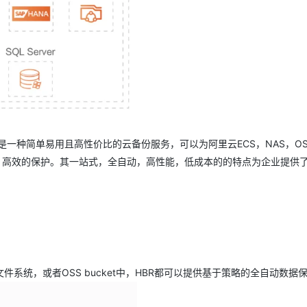
AI 应用
10分钟微调：让0.6B模型媲美235B模
多模态数据信
型
依托云原生高可用架构,实现Dify私有化部署
用1%尺寸在特定领域达到大模型90%以上效果
一个 AI 助手
超强辅助，Bol
即刻拥有 DeepSeek-R1 满血版
在企业官网、通讯软件中为客户提供 AI 客服
多种方案随心选，轻松解锁专属 DeepSeek
简称HBR）是一种简单易用且高性价比的云备份服务，可以为阿里云ECS，NAS，O
全，高效的保护。其一站式，全自动，高性能，低成本的的特点为企业提供
件系统，或者OSS bucket中，HBR都可以提供基于策略的全自动数据