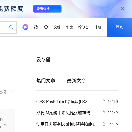
文档
备案
控制台
注册
登录
验
作计划
器
AI 活动
专业服务
服务伙伴合作计划
开发者社区
加入我们
产品动态
服务平台百炼
阿里云 OPC 创新助力计划
云存储
一站式生成采购清单，支持单品或批量购买
S产品伙伴计划（繁花）
峰会
CS
造的大模型服务与应用开发平台
Qwen Audio：打造专属 AI 语音助手
一句话生成原生可编辑精美 PPT 文稿
AI 生产力先锋
Al MaaS 服务伙伴赋能合作
域名
博文
Careers
NEW
至高可申请百万元
Qwen3.8-Max 模型上线
开启高性价比 AI 编程新体验
弹性可伸缩的云计算服务
Qwen-Audio-3.0-Realtime 端到端实时语音角色扮演
输入一句话想法, 轻松生成专业的 PPT
先锋实践拓展 AI 生产力的边界
Token 补贴，五大权
计划
海大会
伙伴信用分合作计划
商标
问答
社会招聘
热门文章
最新文章
益加速 OPC 成功
eek-V4-Pro
SS
一键部署幻兽帕鲁游戏服务器
飞天发布时刻
HOT
Open Search 向量检索版支
划
备案
电子书
校园招聘
pSeek-V4-Pro
视频创作，一键激活电商全链路生产力
稳定、安全、高性价比、高性能的云存储服务
一键购买专属联机服务器，轻松开启游戏
所见，即是所愿
持视频检索 Pipeline 功能
更多支持
版权
划
公司注册
镜像站
视频生成
语音识别与合成
专属 QwenPaw
漫剧工坊：一站式动画创作平台
AI 实训营
HOT
应用身份服务 (IDaaS)
OSS PostObject错误及排查
42199
合作伙伴培训与认证
划
上云迁移
站生成，高效打造优质广告素材
全接入的云上超级电脑
从聊天伙伴进化为能主动干活的本地数字员工
快速生产连贯的高质量长漫剧
从基础到进阶，Agent 创客手把手教你
OpenClaw 管理能力上线
lScope
我要反馈
e-1.1-T2V
Qwen3-TTS-Flash
现代IM系统中消息推送和存储架
30942
查询合作伙伴
n Alibaba Cloud ISV 合作
代维服务
建企业门户网站
10 分钟搭建微信、支付宝小程序
据，
MaxCompute MaxFrame 提
构的实现
畅细腻的高质量视频
离线语音合成大模型，多语言方言自适应，低延迟高稳定
创新加速
ope
使用日志服务LogHub替换Kafka
登录合作伙伴管理后台
我要建议
25895
站，无忧落地极速上线
以可视化方式快速构建移动和 PC 门户网站
国内短信简单易用，安全可靠，秒级触达，全球覆盖200+国家和地区。
高效部署网站，快速应用到小程序
供自动弹性内存功能
S，O