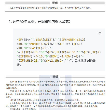
选中A5单元格，在编辑栏内输入公式：
=
IF
(B5<>
""
,
YEAR
(
$E
$
2
)&
"-"
&
IF
(
MONTH
(
$E
$
2
)
<
10
,
"0"
&
MONTH
(
$E
$
2
))&
"-"
&
IF
(DAY (
$E
$
2
)
<
10
,
"0"
&
DAY
(
$E
$
2
))&
"-
"
&
IF
(
$C
$
2
<
10
,
"00"
&
$C
$
2
,
IF
(
$C
$
2
<
100
,
"0"
&
$C
$
2
,
$C
$
2
))&
"-
"
&
IF
(
ROW
()-
4
<
10
,
"0"
&
ROW
()-
4
,
ROW
()-
4
)&
"-
"
&
IF
(
$H
$
2
<
10
,
"0"
&
$H
$
2
,
$H
$
2
),
""
)”，完成凭证id的设