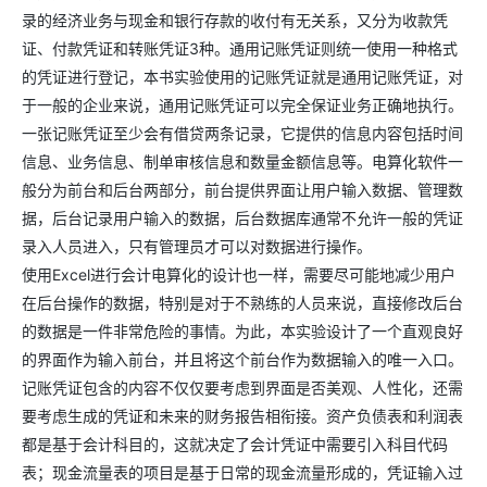
录的经济业务与现金和银行存款的收付有无关系，又分为收款凭
证、付款凭证和转账凭证3种。通用记账凭证则统一使用一种格式
的凭证进行登记，本书实验使用的记账凭证就是通用记账凭证，对
于一般的企业来说，通用记账凭证可以完全保证业务正确地执行。
一张记账凭证至少会有借贷两条记录，它提供的信息内容包括时间
信息、业务信息、制单审核信息和数量金额信息等。电算化软件一
般分为前台和后台两部分，前台提供界面让用户输入数据、管理数
据，后台记录用户输入的数据，后台数据库通常不允许一般的凭证
录入人员进入，只有管理员才可以对数据进行操作。
使用Excel进行会计电算化的设计也一样，需要尽可能地减少用户
在后台操作的数据，特别是对于不熟练的人员来说，直接修改后台
的数据是一件非常危险的事情。为此，本实验设计了一个直观良好
的界面作为输入前台，并且将这个前台作为数据输入的唯一入口。
记账凭证包含的内容不仅仅要考虑到界面是否美观、人性化，还需
要考虑生成的凭证和未来的财务报告相衔接。资产负债表和利润表
都是基于会计科目的，这就决定了会计凭证中需要引入科目代码
表；现金流量表的项目是基于日常的现金流量形成的，凭证输入过