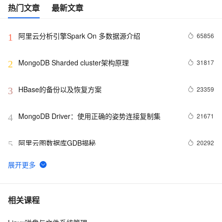
热门文章
最新文章
阿里云分析引擎Spark On 多数据源介绍
65856
1
MongoDB Sharded cluster架构原理
31817
2
HBase的备份以及恢复方案
23359
3
MongoDB Driver：使用正确的姿势连接复制集
21671
4
阿里云图数据库GDB揭秘
20292
5
PostgreSQL内核扩展之 - ElasticSearch同步插件
18906
6
分布式(hadoop)内核研发面试指南
18434
7
相关课程