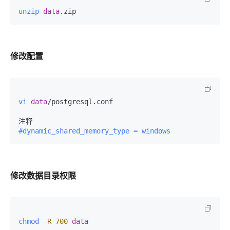
unzip
data
.zip  
修改配置
vi
data
/postgresql.conf  
#dynamic_shared_memory_type = windows  
修改数据目录权限
chmod
 -
R
700
data