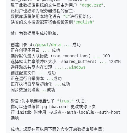
属于此数据库系统的文件宿主为用户 
"dege.zzz"
.  

此用户也必须为服务器进程的宿主.  

数据库簇将使用本地化语言 
"C"
进行初始化.  

缺省的文本搜索配置将会被设置到
"english"
禁止为数据页生成校验和.  

创建目录 d:
/pgsql/data
...
 成功  

正在创建子目录 
...
 成功  

选择默认最大联接数 
(max_connections)
...
 100  

选择默认共享缓冲区大小 
(shared_buffers)
...
 128MB  

选择动态共享内存实现 
......windows
创建配置文件 
...
 成功  

正在运行自举脚本 
...
成功  

正在执行自举后初始化 
...
成功  

同步数据到磁盘
...
成功  

警告:为本地连接启动了 
"trust"
 认证.  

你可以通过编辑 pg_hba.conf 更改或你下次  

行 initdb 时使用 -A或者
--auth-local
和
--auth-host
选项.  

成功。您现在可以用下面的命令开启数据库服务器：  
