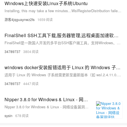
Windows上快速安装Linux子系统Ubuntu
Installing, this may take a few minutes...WslRegisterDistribution failed with error: 0x800701bcError: 0x800701bc WSL 2 ?????????????????? https://aka.ms/wsl2kernelPress any key to continue... 原因是 wsl1 升级到 wsl2 之后，内核却没有升级。 解决：下载最新的wsl安装包（wsl安装包）
游客4jqguaynwz2fs
1659
FinalShell SSH工具下载,服务器管理,远程桌面加速软件,支持Windows,macOS,Linux
FinalShell是一款国人开发的多平台SSH客户端工具，支持Windows、Mac OS X和Linux系统。它提供一体化服务器管理功能，支持shell和sftp同屏显示，命令自动提示，操作便捷。软件还具备加速功能，提升访问服务器速度，适合普通用户和专业人士使用。
34789737
3804
windows docker安装报错适用于 Linux 的 Windows 子系统必须更新到最新版本才能继续。可通过运行 “wsl.exe --update” 进行更新。
适用于 Linux 的 Windows 子系统需更新至最新版本（如 wsl.2.4.11.0.x64.msi）以解决 2025 年 Windows 更新后可能出现的兼容性问题。用户可通过运行 “wsl.exe --update” 或访问提供的链接下载升级包进行更新。
34789737
4447
Nipper 3.8.0 for Windows & Linux - 网络设备漏洞评估
Nipper 3.8.0 for Windows & Linux - 网络设备漏洞评估
sysin
678