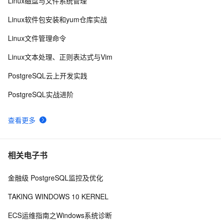
Linux磁盘与文件系统管理
Redis内存分析方法
16239
8
Linux软件包安装和yum仓库实战
【精彩活动预告】第十二届 BigData NoSQL Meetup 
15664
9
Linux文件管理命令
（北京站）大咖云集，与你畅聊BigData NoSQL
【HBase从入门到精通系列】如何避免HBase写入过
15614
10
Linux文本处理、正则表达式与Vim
快引起的各种问题
PostgreSQL云上开发实践
PostgreSQL实战进阶
查看更多
相关电子书
金融级 PostgreSQL监控及优化
TAKING WINDOWS 10 KERNEL
ECS运维指南之Windows系统诊断