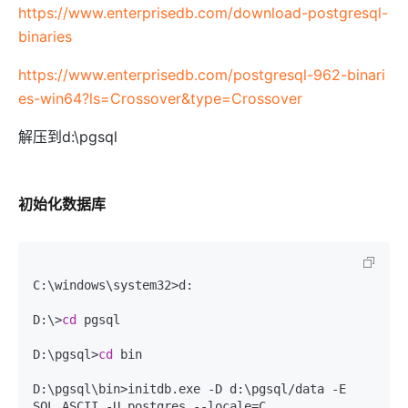
https://www.enterprisedb.com/download-postgresql-
binaries
https://www.enterprisedb.com/postgresql-962-binari
es-win64?ls=Crossover&type=Crossover
解压到d:\pgsql
初始化数据库
C:\windows\system32>d:  

D:\>
cd
 pgsql  

D:\pgsql>
cd
 bin  

D:\pgsql\bin>initdb.exe -D d:\pgsql/data -E 
SQL_ASCII -U postgres 
--locale=C