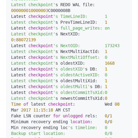
Latest checkpoint'
s REDO WAL file:    
000000010000003
C0000008B  

Latest 
checkpoint
's TimeLineID:       1  

Latest checkpoint'
s PrevTimeLineID:   
1
Latest 
checkpoint
's full_page_writes: on  

Latest checkpoint'
s NextXID:          
0
:
88072139
Latest 
checkpoint
's NextOID:          173243  

Latest checkpoint'
s NextMultiXactId:  
1
Latest 
checkpoint
's NextMultiOffset:  0  

Latest checkpoint'
s oldestXID:        
1668
Latest 
checkpoint
's oldestXID'
s DB:   
1
Latest 
checkpoint
's oldestActiveXID:  0  

Latest checkpoint'
s oldestMultiXid:   
1
Latest 
checkpoint
's oldestMulti'
s DB: 
1
Latest 
checkpoint
's oldestCommitTsXid:0  

Latest checkpoint'
s newestCommitTsXid:
0
Time
of
 latest 
checkpoint
:            Wed 
08
Mar 
2017
11
:
15
:
18
 AM CST  

Fake LSN counter 
for
unlogged
 rels:   
0
/
1
Minimum recovery ending 
location
:     
0
/
0
Min recovery ending loc
's timeline:   0  

Backup start location:                0/0  
