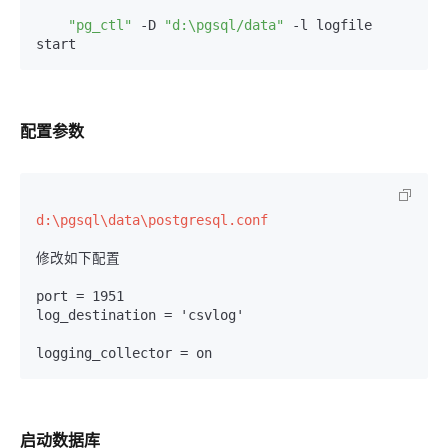
"pg_ctl"
 -D 
"d:\pgsql/data"
 -l logfile 
配置参数
d:\pgsql\data\postgresql.conf  
修改如下配置  

port = 1951  

log_destination = 'csvlog'  

启动数据库