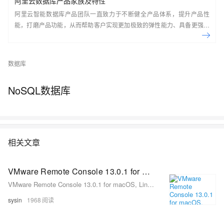
阿里云数据库产品家族及特性
阿里云智能数据库产品团队一直致力于不断健全产品体系，提升产品性
能，打磨产品功能，从而帮助客户实现更加极致的弹性能力、具备更强的
扩展能力、并利用云设施进一步降低企业成本。以云原生+分布式为核心
技术抓手，打造以自研的在线事务型(OLTP)数据库Polar DB和在线分析型
(OLAP)数据库Analytic DB为代表的新一代企业级云原生数据库产品体
数据库
系， 结合NoSQL数据库、数据库生态工具、云原生智能化数据库管控平
台，为阿里巴巴经济体以及各个行业的企业客户和开发者提供从公共云到
NoSQL数据库
混合云再到私有云的完整解决方案，提供基于云基础设施进行数据从处
理、到存储、再到计算与分析的一体化解决方案。本节课带你了解阿里云
数据库产品家族及特性。
相关文章
VMware Remote Console 13.0.1 for macOS, Linux, Windows - vSphere 虚拟机控制台的桌面客户端
VMware Remote Console 13.0.1 for macOS, Linux, Windows - vSphere 虚拟机控制台的桌面客户端
sysin
1968