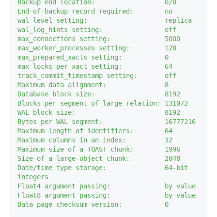
Backup end location:                  0/0  

End-of-backup record required:        no  

wal_level setting:                    replica  

wal_log_hints setting:                off  

max_connections setting:              5000  

max_worker_processes setting:         128  

max_prepared_xacts setting:           0  

max_locks_per_xact setting:           64  

track_commit_timestamp setting:       off  

Maximum data alignment:               8  

Database block size:                  8192  

Blocks per segment of large relation: 131072  

WAL block size:                       8192  

Bytes per WAL segment:                16777216  

Maximum length of identifiers:        64  

Maximum columns in an index:          32  

Maximum size of a TOAST chunk:        1996  

Size of a large-object chunk:         2048  

Date/time type storage:               64-bit 
integers  

Float4 argument passing:              by value  

Float8 argument passing:              by value  
