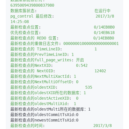
6395009439800837980  
数据库簇状态
:
                        在运行中  
pg_control 最后修改
:
                 2017/3/8 
14:25:08  
最新检查点位置
:
                      0/14EB8B0  
优先检查点位置
:
                      0/14EB618  
最新检查点的 REDO 位置
:
              0/14EB8B0  
最新检查点的重做日志文件
:
000000010000000000000001  
最新检查点的 TimeLineID
:
             1  
最新检查点的PrevTimeLineID
:
1  
最新检查点的full_page_writes
:
开启  
最新检查点的NextXID
:
         0:542  
最新检查点的 NextOID
:
                12402  
最新检查点的NextMultiXactId
:
1  
最新检查点的NextMultiOffsetD
:
0  
最新检查点的oldestXID
:
           535  
最新检查点的oldestXID所在的数据库：1  

最新检查点的oldestActiveXID
:
 0  
最新检查点的oldestMultiXid
:
 1  
最新检查点的oldestMulti所在的数据库：1  

最新检查点的oldestCommitTsXid:0  

最新检查点的时间
:
                    2017/3/8 