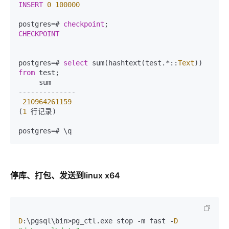
INSERT
0
100000
postgres=# 
checkpoint
CHECKPOINT
postgres=# 
select
 sum(hashtext(test.*::
Text
)) 
from
 test;  

--------------  
210964261159
(
1
 行记录)  

停库、打包、发送到linux x64
D
:\pgsql\bin>pg_ctl.exe stop -m fast -
D