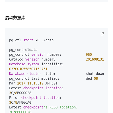
启动数据库
pg_ctl 
start
 -D ./data  

pg_controldata   

pg_control 
version
 number:            
960
Catalog 
version
 number:               
201608131
Database
system
 identifier:           
6376040558507154751
Database
cluster
 state:               shut down  

pg_control last modified:             Wed 
08
Mar 
2017
11
:
15
:
19
 AM CST  

Latest 
checkpoint
location
:           
3
C/
8
B000028  

Prior 
checkpoint
location
:            
3
C/
8
AF86CA0  

Latest 
checkpoint
's REDO location:    
3C/8B000028  
