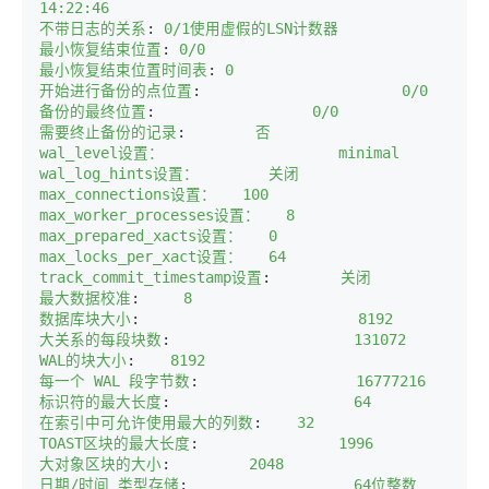
14:22:46  
不带日志的关系
:
0/1使用虚假的LSN计数器  
最小恢复结束位置
:
0/0  
最小恢复结束位置时间表
:
0  
开始进行备份的点位置
:
                      0/0  
备份的最终位置
:
                 0/0  
需要终止备份的记录
:
       否  
wal_level设置：                    minimal  

wal_log_hints设置：        关闭  

max_connections设置：   100  

max_worker_processes设置：   8  

max_prepared_xacts设置：   0  

max_locks_per_xact设置：   64  

track_commit_timestamp设置
:
       关闭  
最大数据校准
:
    8  
数据库块大小
:
                        8192  
大关系的每段块数
:
                    131072  
WAL的块大小
:
   8192  
每一个 WAL 段字节数
:
                 16777216  
标识符的最大长度
:
                    64  
在索引中可允许使用最大的列数
:
   32  
TOAST区块的最大长度
:
               1996  
大对象区块的大小
:
        2048  
日期/时间 类型存储
:
                  64位整数  