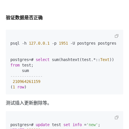
验证数据是否正确
psql -h 
127.0
.0
.1
 -p 
1951
 -U postgres postgres  

postgres=# 
select
 sum(hashtext(test.*::
Text
)) 
from
 test;  

--------------  
210964261159
(
1
row
测试插入更新删除等。
postgres=# 
update
 test 
set
info
 =
'new'