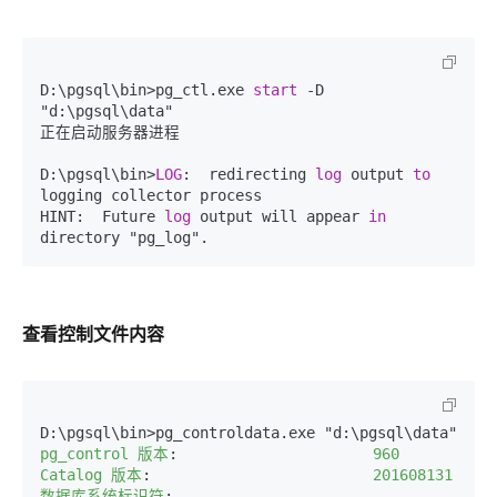
D:\pgsql\bin>pg_ctl.exe 
start
 -D 
"d:\pgsql\data"  

正在启动服务器进程  

D:\pgsql\bin>
LOG
:  redirecting 
log
 output 
to
logging collector process  

HINT:  Future 
log
 output will appear 
in
查看控制文件内容
pg_control 版本
:
                     960  
Catalog 版本
:
                        201608131  
数据库系统标识符
: