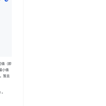
的值（即
最小值
0。暂且
 。