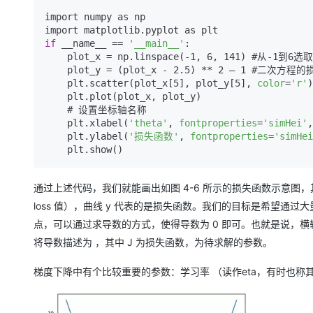
import numpy as np

if
 __name__ == 
'__main__'
:

    plot_x = np.linspace(-1, 6, 141) #从-1到6选取141个点

    plot_y = (plot_x - 2.5) ** 2 – 1 #二次方程的损失函数

    plt.scatter(plot_x[5], plot_y[5], 
color
=
'r'
    plt.plot(plot_x, plot_y)

    # 设置坐标轴名称

    plt.xlabel(
'theta'
, 
fontproperties
=
'simHei'
,
    plt.ylabel(
'损失函数'
, 
fontproperties
=
'simHei
    plt.show()
通过上述代码，我们就能画出如图 4-6 所示的损失函数示意图，其
loss 值），曲线 y 代表的是损失函数。我们的目标是希望
点，可以通过求导数的方式，使得导数为 0 即可。也就是说，横轴
将导数描述为 ，其中 J 为损失函数，为待求解的参数。
梯度下降中有个比较重要的参数：学习率 （读作eta，有时也