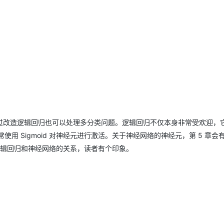
AI 应用
10分钟微调：让0.6B模型媲美235B模
多模态数据信
型
依托云原生高可用架构,实现Dify私有化部署
用1%尺寸在特定领域达到大模型90%以上效果
一个 AI 助手
超强辅助，Bol
即刻拥有 DeepSeek-R1 满血版
在企业官网、通讯软件中为客户提供 AI 客服
多种方案随心选，轻松解锁专属 DeepSeek
过改造逻辑回归也可以处理多分类问题。逻辑回归不仅本身非常受欢迎，
用 Sigmoid 对神经元进行激活。关于神经网络的神经元，第 5 章会
一下逻辑回归和神经网络的关系，读者有个印象。