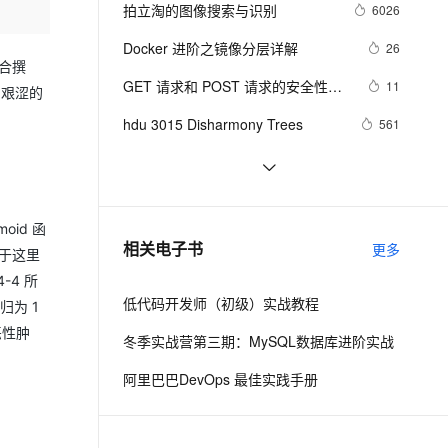
安全
我要投诉
e-1.1-I2V
Cosyvoice-V3-Flash
拍立淘的图像搜索与识别
6026
PolarDB
上云场景组合购
伴
Qoder CN V1.7.0 发布
漫剧创作，剧本、分镜、视频高效生成
100%兼容MySQL、PostgreSQL，兼容Oracle，支持集中和分布式
覆盖90%+业务场景，专享组合折扣价
畅自然，细节丰富
高表现力语音合成大模型，语音克隆听感自然
VPN
Docker 进阶之镜像分层详解
26
合撰
ernetes 版 ACK
云聚AI 严选权益
云安全中心 AI BAS 智能自动
SSL 证书
GET 请求和 POST 请求的安全性有
2V
Fun-ASR
11
了艰涩的
，一键激活高效办公新体验
理容器应用的 K8s 服务
精选AI产品，从模型到应用全链提效
化模拟渗透攻击产品发布
何区别？
文戏情感细腻自然，动作戏激烈拳拳到肉，实现更强表演能力
支持中英文自由切换，具备更强的噪声鲁棒性
堡垒机
hdu 3015 Disharmony Trees
561
AI 用量加速计划
DataWorks ChatBI 会话支持
防火墙
、识别商机，让客服更高效、服务更出色。
新老同享，达量后返
上传临时文件分析
perl--CGI编程之Apache服务器安装
437
配置
主机安全
应用
如何绑定多个action到一个slot
456
id 函
千问办公
NEW
结构struct(值类型)在实际应用要注
620
AI 应用及服务市场
相关电子书
更多
由于这里
的智能体编程平台
一站式AI生产力平台
意的二点:
4 所
AI 应用
伶鹊
低代码开发师（初级）实战教程
归为 1
企业级人与Agent协作平台，接入和调度多个数字员工
智能客服平台，对话机器人、对话分析、智能外呼
大模型
恶性肿
冬季实战营第三期：MySQL数据库进阶实战
大模型服务平台百炼 - 全妙
自然语言处理
阿里巴巴DevOps 最佳实践手册
应用创作平台
多模态内容创作工具，已接入 DeepSeek
数据标注
机器学习