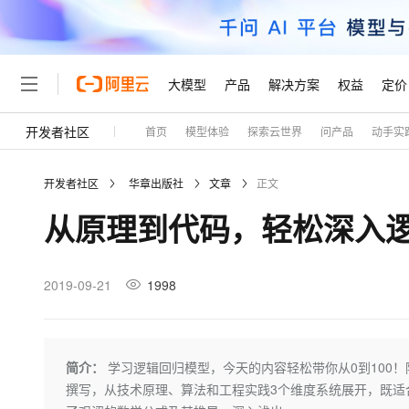
大模型
产品
解决方案
权益
定价
开发者社区
首页
模型体验
探索云世界
问产品
动手实
大模型
产品
解决方案
权益
定价
云市场
伙伴
服务
了解阿里云
精选产品
精选解决方案
普惠上云
产品定价
精选商城
成为销售伙伴
售前咨询
为什么选择阿里云
千问AI平台
开发者社区
华章出版社
文章
正文
了解云产品的定价详情
大模型服务平台百炼
睿译宝，AI翻译排版一
普惠上云 官方力荐
分销伙伴
在线服务
网站建设
什么是云计算
大
从原理到代码，轻松深入
大模型服务与应用平台
上传文档即自动完成翻译和
云服务器38元/年起，超
咨询伙伴
多端小程序
技术领先
云上成本管理
售后服务
轻量应用服务器
GLM-5.2：长任务时代
官方推荐返现计划
大模型
精选产品
精选解决方案
Salesforce 国际版订阅
稳定可靠
管理和优化成本
推荐新用户得奖励，单订单
销售伙伴合作计划
2019-09-21
1998
自助服务
友盟天域
安全合规
人工智能与机器学习
AI
文本生成
云数据库 RDS
Hermes Agent，打造
云工开物
无影生态合作计划
在线服务
观测云
分析师报告
自主进化，持久记忆，越用
高校专属算力普惠，学生认
计算
互联网应用开发
Qwen3.8-Max
HOT
Salesforce On Alibaba C
工单服务
Tuya 物联网平台阿里云
研究报告与白皮书
人工智能平台 PAI
快速拥有专属 OpenClaw
简介：
学习逻辑回归模型，今天的内容轻松带你从0到100
大模
Consulting Partner 合
大数据
容器
智能体时代全能旗舰模型
免费试用
短信专区
一站式AI开发、训练和推
撰写，从技术原理、算法和工程实践3个维度系统展开，既适
蓝凌 OA
AI 大模型销售与服务生
现代化应用