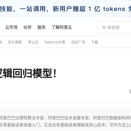
云市场
伙伴
服务
了解阿里云
践
官方博客
考认证
TIANCHI大赛
活动广场
下载
AI 特惠
数据与 API
成为产品伙伴
企业增值服务
最佳实践
价格计算器
AI 场景体
基础软件
产品伙伴合
阿里云认证
市场活动
配置报价
大模型
自助选配和估算价格
步到位
智启 AI 普惠权益
产品生态集成认证中心
企业支持计划
云上春晚
域名与网站
Qwen Audio：打造专属 AI 语音助手
千问官方 MaaS 平台，为开发者和 Agent 而生，新用户赠送 1 亿 + tokens 额度
一句话生成原生
AI Coding
阿里云Maa
2026 阿里云
云服务器 E
为企业打
数据集
Windows
大模型认证
模型
NEW
NEW
逻辑回归模型！
格式还原
值低价云产品抢先购
至高享 1亿+免费 tokens，加速 Al 应用落地
提供智能易用的域名与建站服务
Qwen-Audio-3.0-Realtime 端到端实时语音角色扮演
输入一句话想法,
智能编程，一键
安全可靠、
产品生态伙伴
专家技术服务
云上奥运之旅
弹性计算合作
阿里云中企出
手机三要素
宝塔 Linux
全部认证
价格优势
开源旗舰模型
即刻拥有 DeepSeek-V4-Pro
阿里云 OPC 创新助力计划
千问大模型
一键部署幻兽
AI 电商营销
对象存储 O
大模型
产品生态伙伴工作台
企业增值服务台
云栖战略参考
云存储合作计
云栖大会
身份实名认证
CentOS
训练营
推动算力普惠，释放技术红利
最高返9万
真正可用的 1M 上下文,一次完成代码全链路开发
快速构建应用程序和网站，即刻迈出上云第一步
轻松解锁专属 DeepSeek-V4-Pro
至高百万元 Token 补贴，加速一人公司成长
多元化、高性能、安全可靠的大模型服务
一键购买专属
从图文生成到
云上的中国
数据库合作计
活动全景
短信
Docker
图片和
自进化智能体
5 分钟轻松部署专属 QwenPaw
Token Plan 模型订阅计划
数字证书管理服务（原SSL证书）
高效搭建 AI
AI 广告创作
无影云电脑
企业成长
NEW
HOT
信息公告
看见新力量
云网络合作计
OCR 文字识别
JAVA
越聪明
证享300元代金券
全托管，含MySQL、PostgreSQL、SQL Server、MariaDB多引擎
Qwen3.8-Max 首发尝鲜，限时加量 10 倍，夜间低至2折
实现全站 HTTPS，呈现可信的 Web 访问
从聊天伙伴进化为能主动干活的本地数字员工
图文、视频一
随时随地安
魔搭 Mode
Kimi-K3
HappyHors
NEW
loud
服务实践
官网公告
金融模力时刻
Salesforce O
版
发票查验
全能环境
Claude Code + GStack 打造工程团队
千问办公，限时限量积分加倍
Qoder
低代码高效构
AI 建站
短信服务
！阿里巴巴达摩院算法专家、阿里巴巴技术发展专家、阿里巴巴数据架构师
型
NEW
作计划
Kimi 最新旗舰模型，长程编程与推理利器
让文字生成流
计划
创新中心
魔搭 ModelSc
健康状态
理服务
让AI从“聊天伙伴”进化为能干活的“数字员工”
安装技能 GStack，拥有专属 AI 工程团队
你的AI工作搭子，覆盖日常办公高频场景
面向真实软件的智能体编程平台
0 代码专业建
合零基础读者快速入门，又适合有基础读者理解其核心技术；写作方式上
客户案例
天气预报查询
操作系统
态合作计划