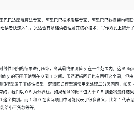
Deepseek-v4-pro
HappyHors
同享
万小智 AI 建站低至 15元/月
Qoder CN
AI 短剧/漫剧
云原生数据库 
快递物流查询
WordPress
成为服务伙
高校合作
点，立即开启云上创新
覆盖公网/内网、递归/权威、移动APP等全场景解析服务
送.CN域名，送备案服务码
基于千问大模型等，支持代码智能生成、研发智能问答
AI助力短剧
态智能体模型
旗舰 MoE 大模型，百万上下文与顶尖推理能力
图生视频，流
Ubuntu
服务生态伙伴
阿里巴巴达摩院算法专家、阿里巴巴技术发展专家、阿里巴巴数据架构师联
云工开物
企业应用
Works
Night Plan 支持 Qwen 3.8-Max
云原生大数据计算服务 MaxCompute
AI 办公
容器服务 Kub
NEW
GLM-5.2
Wan2.7-T
Red Hat
基础读者快速入门，又适合有基础读者理解其核心技术；写作方式上避开
30+ 款产品免费体验
Data Agent 驱动的一站式 Data+AI 开发治理平台
夜间 5 折，Qwen/Meoo/TokenPlan 客户专享
面向分析的企业级SaaS模式云数据仓库
AI智能应用
提供一站式管
科研合作
视觉 Coding、空间感知、多模态思考等全面升级
1M上下文，专为长程任务能力而生
ERP
堂（旗舰版）
SUSE
智能客服
CRM
防护产品
2个月
自动承接线索
建站小程序
OA 办公系统
AI 应用构建
大模型原生
力提升
财税管理
模板建站
对线性回归的结果进行压缩，令其最终预测值 y 在一个范围内。这里 Sigmo
Qoder
大模型服务平台百炼-应用模版
HOT
NEW
y 的范围压缩到在 0 到 1 之间。虽然逻辑回归也有回归这个词，但
面向真实软件
个人版上线、团队版降价；千问3.8-Max首发发尝鲜
丰富多元化的应用模版和解决方案
400电话
定制建站
归模型属于非线性模型。逻辑回归模型通常用来处理二分类问题，如图 4-
万有无界
大模型服务平台百炼-智能体
方案
广告营销
模板小程序
的，我们以 0.5 为分界线，如果预测的概率值大于 0.5 则会将最终结果
的模型效果
灵活可视化地构建企业级 Agent
 这个类别。而 1 和 0 在实际项目中可能代表了很多含义，比如 1 代表
定制小程序
秒悟
人工智能平台 PAI
不能给小王贷款等等。
APP 开发
云端极速 AI 
新一代 AI 视频生成模型，深度适配广告营销等场景
AI Native 的算法工程平台，一站式完成建模、训练、推理服务部署
建站系统