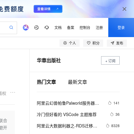
文档
备案
控制台
注册
登录
个人
积分
发布
验
作计划
器
AI 活动
专业服务
服务伙伴合作计划
开发者社区
加入我们
产品动态
服务平台百炼
阿里云 OPC 创新助力计划
华章出版社
一站式生成采购清单，支持单品或批量购买
+ 订阅
可编辑精美 PPT 文稿
S产品伙伴计划（繁花）
峰会
CS
造的大模型服务与应用开发平台
Agency Agents：拥有专属领域专家
AI 生产力先锋
Al MaaS 服务伙伴赋能合作
域名
博文
Careers
PolarDB Agentic Database
至高可申请百万元
 轻松生成专业的 PPT
开启高性价比 AI 编程新体验
弹性可伸缩的云计算服务
先锋实践拓展 AI 生产力的边界
发布
多领域专家智能体,一键组建 AI 虚拟交付团队
Token 补贴，五大权
计划
海大会
伙伴信用分合作计划
商标
问答
社会招聘
热门文章
最新文章
益加速 OPC 成功
帕鲁游戏服务器
SS
HappyHorse 打造一站式影视创作平台
飞天发布时刻
HOT
秒悟 Meoo CLI 支持一键部
划
备案
电子书
校园招聘
联机服务器，轻松开启游戏
视频创作，一键激活电商全链路生产力
稳定、安全、高性价比、高性能的云存储服务
所见，即是所愿
署项目至阿里云账号
可视化编排打通从文字构思到成片全链路闭环
更多支持
版权
划
公司注册
镜像站
视频生成
语音识别与合成
 智能体与工作流应用
漫剧工坊：一站式动画创作平台
AI 实训营
Flink OSS 支持
阿里云幻兽帕鲁Palworld服务器配
141
合作伙伴培训与认证
划
上云迁移
站生成，高效打造优质广告素材
全接入的云上超级电脑
通过阿里云百炼高效搭建AI应用,助力高效开发
快速生产连贯的高质量长漫剧
从基础到进阶，Agent 创客手把手教你
AssumeRole 角色自定义
置及价格整理（2024年版）
lScope
我要反馈
e-1.1-T2V
Qwen3-TTS-Flash
冷门但好看的 VSCode 主题推荐
36
查询合作伙伴
n Alibaba Cloud ISV 合作
代维服务
建企业门户网站
10 分钟搭建微信、支付宝小程序
联合
百炼 Qwen3.7-Flash 系列模
畅细腻的高质量视频
离线语音合成大模型，多语言方言自适应，低延迟高稳定
创新加速
ope
阿里云大数据利器之-RDS迁移到
登录合作伙伴管理后台
我要建议
8328
站，无忧落地极速上线
以可视化方式快速构建移动和 PC 门户网站
国内短信简单易用，安全可靠，秒级触达，全球覆盖200+国家和地区。
高效部署网站，快速应用到小程序
型发布
避开
Maxcompute实现动态分区