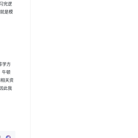
学习完逻
也就是模
运筹学方
、牛顿
阅相关资
因此我