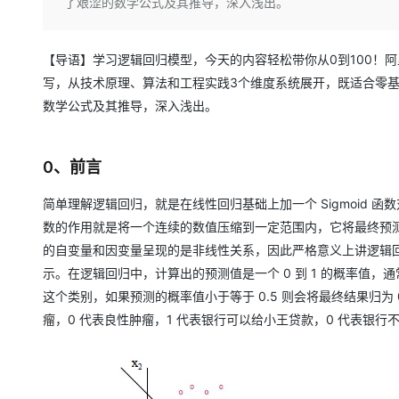
存储
天池大赛
了艰涩的数学公式及其推导，深入浅出。
Qwen3.7-Plus
云解析DNS
解决方案免费试用 新老
电子合同
最高领取价值200元试用
能看、能想、能动手的多模
安全
网络与CDN
AI 算法大赛
畅捷通
【导语】学习逻辑回归模型，今天的内容轻松带你从0到100！
大数据开发治理平台 Data
AI 产品 免费试用
网络
安全
云开发大赛
Qwen3-VL-Plus
Tableau 订阅
写，从技术原理、算法和工程实践3个维度系统展开，既适合零
1亿+ 大模型 tokens 和 
可观测
入门学习赛
数学公式及其推导，深入浅出。
中间件
AI空中课堂在线直播课
云防火墙
140+云产品 免费试用
上云与迁云
云原生的云上边界网络安全
产品新客免费试用，最长1
数据库
生态解决方案
0、前言
大模型服务
企业出海
大模型ACA认证体验
大数据计算
助力企业全员 AI 认知与能
行业生态解决方案
简单理解逻辑回归，就是在线性回归基础上加一个 Sigmoid 函数
千问AI平台-Token Plan
政企业务
媒体服务
数的作用就是将一个连续的数值压缩到一定范围内，它将最终预测值 
开发者生态解决方案
的自变量和因变量呈现的是非线性关系，因此严格意义上讲逻辑回
企业服务与云通信
千问AI平台-模型体验
AI 开发和 AI 应用解决
示。在逻辑回归中，计算出的预测值是一个 0 到 1 的概率值，通常
在线体验全尺寸、多种模态
域名与网站
这个类别，如果预测的概率值小于等于 0.5 则会将最终结果归为 0
Happy 系列大模型
瘤，0 代表良性肿瘤，1 代表银行可以给小王贷款，0 代表银行
终端用户计算
Serverless
开发工具