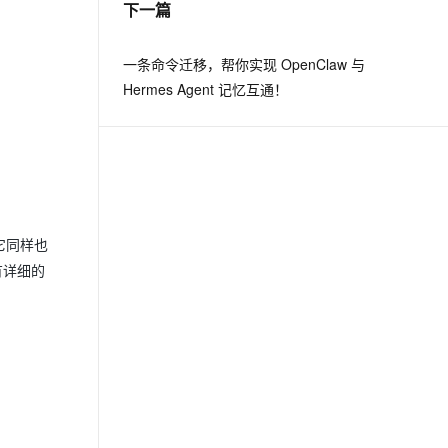
下一篇
息提取
与 AI 智能体进行实时音视频通话
一条命令迁移，帮你实现 OpenClaw 与
从文本、图片、视频中提取结构化的属性信息
构建支持视频理解的 AI 音视频实时通话应用
Hermes Agent 记忆互通！
t.diy 一步搞定创意建站
构建大模型应用的安全防护体系
通过自然语言交互简化开发流程,全栈开发支持
通过阿里云安全产品对 AI 应用进行安全防护
它同样也
有详细的