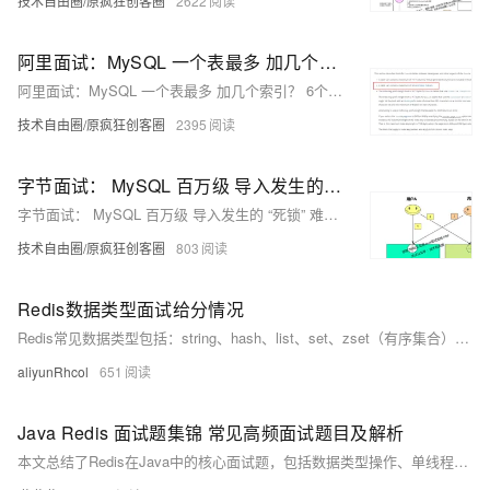
技术自由圈/原疯狂创客圈
2622
阿里面试：MySQL 一个表最多 加几个索引？ 6个？64个？还是多少？
阿里面试：MySQL 一个表最多 加几个索引？ 6个？64个？还是多少？
技术自由圈/原疯狂创客圈
2395
字节面试： MySQL 百万级 导入发生的 “死锁” 难题如何解决？“2序4拆”，彻底攻克
字节面试： MySQL 百万级 导入发生的 “死锁” 难题如何解决？“2序4拆”，彻底攻克
技术自由圈/原疯狂创客圈
803
Redis数据类型面试给分情况
Redis常见数据类型包括：string、hash、list、set、zset（有序集合）。此外还包含高级结构如bitmap、hyperloglog、geo。不同场景可选用合适类型，如库存用string，对象存hash，列表用list，去重场景用set，排行用zset，签到用bitmap，统计访问量用hyperloglog，地理位置用geo。
aliyunRhcol
651
Java Redis 面试题集锦 常见高频面试题目及解析
本文总结了Redis在Java中的核心面试题，包括数据类型操作、单线程高性能原理、键过期策略及分布式锁实现等关键内容。通过Jedis代码示例展示了String、List等数据类型的操作方法，讲解了惰性删除和定期删除相结合的过期策略，并提供了Spring Boot配置Redis过期时间的方案。文章还探讨了缓存穿透、雪崩等问题解决方案，以及基于Redis的分布式锁实现，帮助开发者全面掌握Redis在Java应用中的实践要点。