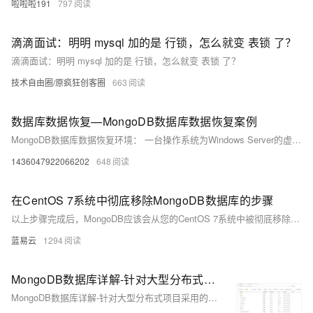
啦啦啦191
797
滴滴面试：明明 mysql 加的是 行锁，怎么就变 表锁 了？
滴滴面试：明明 mysql 加的是 行锁，怎么就变 表锁 了？
技术自由圈/原疯狂创客圈
663
数据库数据恢复—MongoDB数据库数据恢复案例
MongoDB数据库数据恢复环境： 一台操作系统为Windows Server的虚拟机上部署MongoDB数据库。 MongoDB数据库故障： 工作人员在MongoDB服务仍然开启的情况下将MongoDB数据库文件拷贝到其他分区，数据复制完成后将MongoDB数据库原先所在的分区进行了格式化操作。 结果发现拷贝过去的数据无法使用。管理员又将数据拷贝回原始分区，MongoDB服务仍然无法使用，报错“Windows无法启动MongoDB服务（位于 本地计算机 上）错误1067：进程意外终止。”
1436047922066202
648
在CentOS 7系统中彻底移除MongoDB数据库的步骤
以上步骤完成后，MongoDB应该会从您的CentOS 7系统中被彻底移除。在执行上述操作前，请确保已经备份好所有重要数据以防丢失。这些步骤操作需要一些基本的Linux系统管理知识，若您对某一步骤不是非常清楚，请先进行必要的学习或咨询专业人士。在执行系统级操作时，推荐在实施前创建系统快照或备份，以便在出现问题时能够恢复到原先的状态。
蓝易云
1294
MongoDB数据库详解-针对大型分布式项目采用的原因以及基础原理和发展-卓伊凡|贝贝|莉莉
MongoDB数据库详解-针对大型分布式项目采用的原因以及基础原理和发展-卓伊凡|贝贝|莉莉