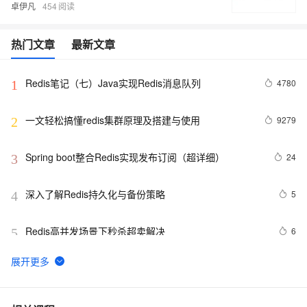
卓伊凡
454
热门文章
最新文章
Redis笔记（七）Java实现Redis消息队列
4780
1
一文轻松搞懂redis集群原理及搭建与使用
9279
2
Spring boot整合Redis实现发布订阅（超详细）
24
3
深入了解Redis持久化与备份策略
5
4
Redis高并发场景下秒杀超卖解决
6
5
Redis安装布隆(Bloom Filter)过滤器
10
6
Redis：hash类型底层数据结构剖析
9
7