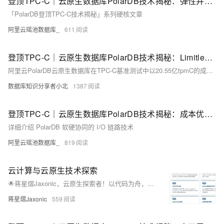
登顶TPC-C｜云原生数据库PolarDB技术揭秘：弹性并行查询（ePQ）篇
「PolarDB登顶TPC-C技术揭秘」系列硬核文章
阿里云瑶池数据库_
611
登顶TPC-C｜云原生数据库PolarDB技术揭秘：Limitless集群和分布式扩展篇
阿里云PolarDB云原生数据库在TPC-C基准测试中以20.55亿tpmC的成绩刷新世界纪录，展现卓越性能与性价比。其轻量版满足国产化需求，兼具高性能与低成本，适用于多种场景，推动数据库技术革新与发展。
数据库知识分享者小北
1387
登顶TPC-C｜云原生数据库PolarDB技术揭秘：成本优化-软硬协同篇
详细介绍 PolarDB 软硬协同的 I/O 链路技术
阿里云瑶池数据库_
819
云计算与云原生技术探索
🌟蒋星熠Jaxonic，云原生探索者！以代码为舟，遨游技术星河。专注容器化、微服务、K8s与DevOps，践行GitOps理念，拥抱多云未来。用架构编织星辰，让创新照亮极客征途！
蒋星熠Jaxonic
559