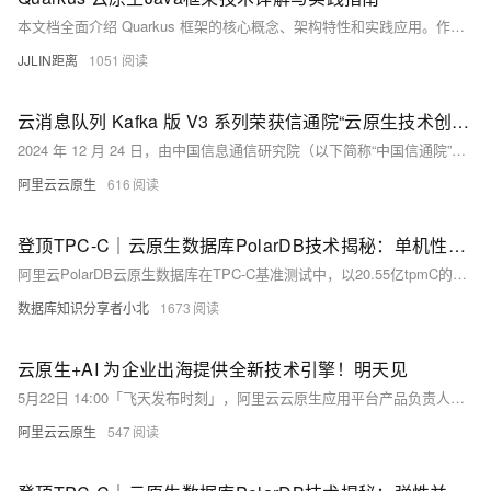
本文档全面介绍 Quarkus 框架的核心概念、架构特性和实践应用。作为新一代的云原生 Java 框架，Quarkus 旨在为 OpenJDK HotSpot 和 GraalVM 量身定制，显著提升 Java 在容器化环境中的运行效率。本文将深入探讨其响应式编程模型、原生编译能力、扩展机制以及与微服务架构的深度集成，帮助开发者构建高效、轻量的云原生应用。
JJLIN距离
1051
云消息队列 Kafka 版 V3 系列荣获信通院“云原生技术创新标杆案例”
2024 年 12 月 24 日，由中国信息通信研究院（以下简称“中国信通院”）主办的“2025 中国信通院深度观察报告会：算力互联网分论坛”，在北京隆重召开。本次论坛以“算力互联网 新质生产力”为主题，全面展示中国信通院在算力互联网产业领域的研究、实践与业界共识，与产业先行者共同探索算力互联网产业未来发展的方向。会议公布了“2024 年度云原生与应用现代化标杆案例”评选结果，“云消息队列 Kafka 版 V3 系列”荣获“云原生技术创新标杆案例”。
阿里云云原生
616
登顶TPC-C｜云原生数据库PolarDB技术揭秘：单机性能优化篇
阿里云PolarDB云原生数据库在TPC-C基准测试中，以20.55亿tpmC的成绩打破性能与性价比世界纪录。此外，国产轻量版PolarDB已上线，提供更具性价比的选择。
数据库知识分享者小北
1673
云原生+AI 为企业出海提供全新技术引擎！明天见
5月22日 14:00「飞天发布时刻」，阿里云云原生应用平台产品负责人李国强将重磅揭晓面向 AI 场景的云原生产品体系升级，通过弹性智能的全球一体化架构、开箱即用的云原生 AI 工程化能力，为中国企业出海提供全新技术引擎。
阿里云云原生
547