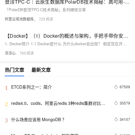
登顶TPC-C｜云原生数据库PolarDB技术揭秘：高可用-无感切换篇
「PolarDB登顶TPC-C技术揭秘」系列硬核文章
阿里云瑶池数据库_
723
【Docker】（1）Docker的概述与架构，手把手带你安装Docker，云原生路上不可缺少的一门技术！
1. Docker简介 1.1 Docker是什么 为什么docker会出现？ 假定您在开发一款平台项目，您的开发环境具有特定的配置。其他开发人员身处的环境配置也各有不同。 您正在开发的应用依赖于您当前的配置且还要依赖于某些配置文件。 您的企业还拥有标准化的测试和生产环境，且具有自身的配置和一系列支持文件。 **要求：**希望尽可能多在本地模拟这些环境而不产生重新创建服务器环境的开销 问题： 要如何确保应用能够在这些环境中运行和通过质量检测？ 在部署过程中不出现令人头疼的版本、配置问题 无需重新编写代码和进行故障修复
凉凉心.
763
热门文章
最新文章
ETCD系列之一：简介
67509
1
redis4.0、codis、阿里云redis 3种redis集群对比分
35579
2
析
什么场景应该用 MongoDB ？
34107
3