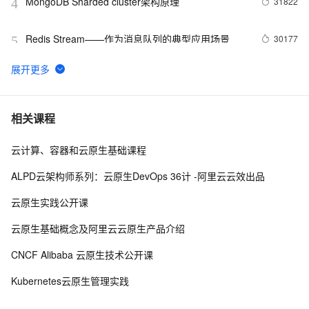
MongoDB Sharded cluster架构原理
31822
4
Redis Stream——作为消息队列的典型应用场景
30177
5
MongoDB 生态 - 可视化管理工具
29981
6
DRDS 数据恢复重磅发布，全方位保障您的数据安全
27959
7
相关课程
云计算、容器和云原生基础课程
PostgreSQL upsert功能(insert on conflict do)的用法
27713
8
ALPD云架构师系列：云原生DevOps 36计 -阿里云云效出品
Linux 性能诊断 perf使用指南
27098
9
云原生实践公开课
PostgreSQL 9种索引的原理和应用场景
26469
10
云原生基础概念及阿里云云原生产品介绍
CNCF Alibaba 云原生技术公开课
Kubernetes云原生管理实践