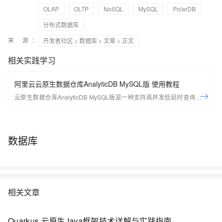
OLAP
OLTP
NoSQL
MySQL
PolarDB
分布式数据库
来 源：
开发者社区
>
数据库
>
文章
> 正文
相关实践学习
阿里云云原生数据仓库AnalyticDB MySQL版 使用教程
云原生数据仓库AnalyticDB MySQL版是一种支持高并发低延时查询的新
一代云原生数据仓库，高度兼容MySQL协议以及SQL:92、SQL:99、
SQL:2003标准，可以对海量数据进行即时的多维分析透视和业务探索，
快速构建企业云上数据仓库。 了解产品
数据库
https://www.aliyun.com/product/ApsaraDB/ads
相关文章
Quarkus 云原生Java框架技术详解与实践指南