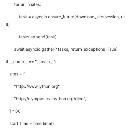
for url in sites:
task = asyncio.ensure_future(download_site(session, ur
l))
tasks.append(task)
await asyncio.gather(*tasks, return_exceptions=True)
if __name__ == "__main__":
sites = [
"http://www.jython.org",
"http://olympus.realpython.org/dice",
] * 80
start_time = time.time()