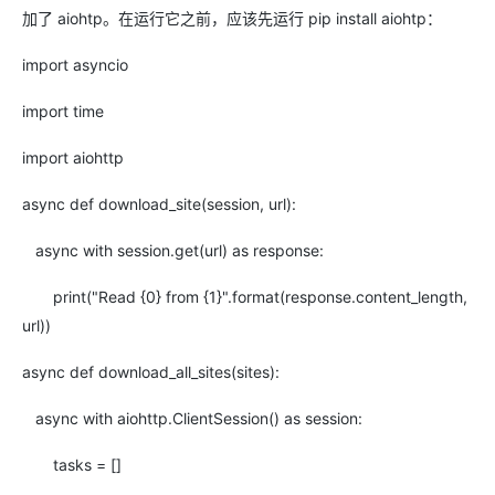
加了 aiohtp。在运行它之前，应该先运行 pip install aiohtp：
import asyncio
import time
import aiohttp
async def download_site(session, url):
async with session.get(url) as response:
print("Read {0} from {1}".format(response.content_length,
url))
async def download_all_sites(sites):
async with aiohttp.ClientSession() as session:
tasks = []