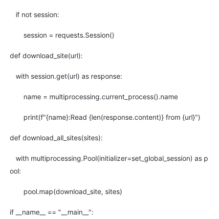
if not session:
session = requests.Session()
def download_site(url):
with session.get(url) as response:
name = multiprocessing.current_process().name
print(f"{name}:Read {len(response.content)} from {url}")
def download_all_sites(sites):
with multiprocessing.Pool(initializer=set_global_session) as p
ool:
pool.map(download_site, sites)
if __name__ == "__main__":