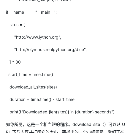
if __name__ == "__main__":
sites = [
"http://www.jython.org",
"http://olympus.realpython.org/dice",
] * 80
start_time = time.time()
download_all_sites(sites)
duration = time.time() - start_time
print(f"Downloaded {len(sites)} in {duration} seconds")
如你所见，这是一个相当短的程序。download_site（）可以从 U
RL 下载内容并打印它的大小。要指出的一个小问题是，我们正在