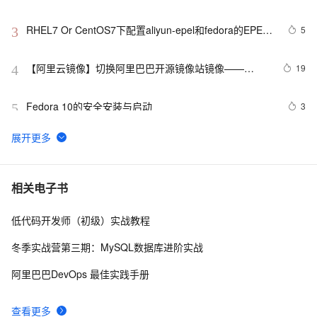
RHEL7 Or CentOS7下配置aliyun-epel和fedora的EPEL
5
3
源
【阿里云镜像】切换阿里巴巴开源镜像站镜像——
19
4
Fedora镜像
Fedora 10的安全安装与启动
3
5
关于FEDORA15下MP3标签乱码问题解决
3
6
Fedora 升级之旅：从 Fedora 39 迈向 Fedora 40
6
7
相关电子书
低代码开发师（初级）实战教程
Fedora32 Server版安装与初体验
2
8
冬季实战营第三期：MySQL数据库进阶实战
Fedora 17 下安装codeblocks
2
9
阿里巴巴DevOps 最佳实践手册
fedora 16 linux mozilla firefox 浏览器中使用远程管理卡
3
10
查看更多