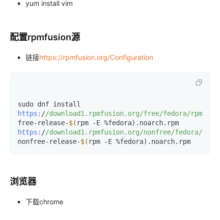
yum install vim
配置rpmfusion源
链接
https://rpmfusion.org/Configuration
sudo dnf install 
https:
/
/download1.rpmfusion.org/free
/fedora/rpmfusi
free-release-
$(
rpm -E %fedora).noarch.rpm 
https:
/
/download1.rpmfusion.org/nonfree
/fedora/rpmf
nonfree-release-
$(
rpm -E %fedora).noarch.rpm
浏览器
下载chrome