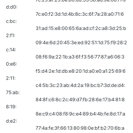
d:d0:
7c:e0:f2:3d:1d:4b:8c:3c:6f:7a:28:a0:71:6
c:bc:
31:ad:15:e8:00:65:6a:ad:cf:2c:a8:3d:25:b
2:f1:
09:4e:6d:20:45:3e:ed:92:51:1d:75:f9:28:2
c:14:
08:f6:9a:22:1b:a3:6f:f3:56:77:87:a6:06:3
0:e6:
f5:d4:2e:1d:db:e8:20:1d:a0:e0:a1:25:69:6
2:11:
c4:5b:3c:23:ab:4d:2a:19:bc:b7:3d:de:d4:
75:ab:
84:8f:c6:8c:2c:49:d7:fb:28:6e:17:b4:81:8
8:19:
8e:c9:c4:08:f8:9c:e4:89:b4:4b:fe:8d:17:a
d:e2:
77:4a:fe:3f:66:13:80:98:0e:bf:b2:70:6b:a
3:e3: