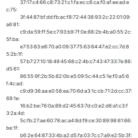
c:75:
3f:44:87:bf:dd:fb:ac:f8:72:44:38:93:2c:22:01:09:
a6:81:
c9:da:59:ff:5e:c7:93:b9:7f:0e:88:2b:4b:a0:55:2c:
5f:ba:
e7:53:83:e8:70:a0:09:37:75:63:64:47:e2:cc:7d:8
5:2b:1f:
57:b7:27:10:18:49:45:68:c2:4b:c7:43:47:33:7e:86:
d5:61:
86:55:9f:2b:5b:82:0b:e5:09:5c:44:c5:1e:f0:a5:6
f:4c:ad:
c9:d9:36:aa:e0:58:ea:70:6d:a3:1c:cb:71:2d:cc:37:
69:1e:
16:b2:be:76:0a:89:d2:45:63:7d:c0:e2:d6:a1:c3:f
3:2a:4d:
5c:fb:27:ae:60:78:ac:a4:8d:f9:ce:30:89:98:61:66:
be:1f:
b6:2e:64:87:33:4b:a2:d5:fa:03:7c:c7:a9:e2:5b:3f: