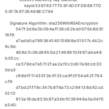
keyid:53:97:63:77:75:3F:4D:CF:D6:68:77:D
5:3F:7A:97:36:A9:BE:C7:64
Signature Algorithm: sha256WithRSAEncryption
54:7f:3d:6a:5b:09:4a:ff:36:c6:2b:e0:07:5b:6d:3f:
16:f9:
a7:ad:b0:a7:89:36:41:40:10:66:8a:51:51:7c:44:2c:
9c:9d:
46:9d:7c:06:d9:65:0d:21:46:96:10:f4:87:dd:e4:8
b:05:cc:
ca:57:9d:a7:e5:11:2f:aa:2a:f0:c3:d0:7a:9d:cd:33:
0d:a3:
c9:8d:ff:11:43:5f:3b:5f:32:ca:9f:0f:54:d4:2f:79:4
c:f9:
d7:bd:2f:f7:9c:34:7b:87:6a:72:c2:64:13:8d:92:cd:
02:13:
81:3a:18:da:83:3b:87:a3:bb:f0:39:94:6a:0a:04:f5:
b3:40:
37:17:c4:66:c8:73:21:c1:fa:ec:c6:ca:f0:af:ee:ad:e