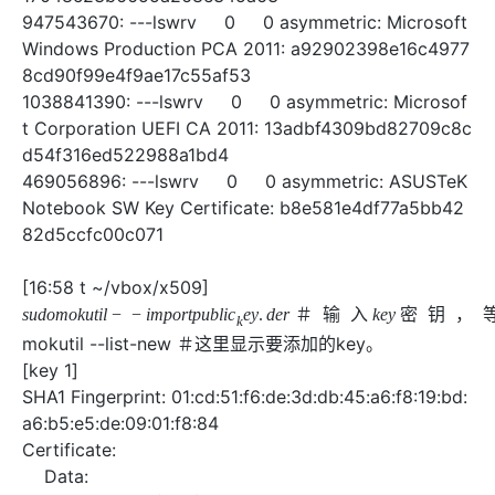
工
据
947543670: ---lswrv 0 0 asymmetric: Microsoft
发
智
标
者
Windows Production PCA 2011: a92902398e16c4977
能
注
生
8cd90f99e4f9ae17c55af53
平
态
台
机
1038841390: ---lswrv 0 0 asymmetric: Microsof
解
PAI
器
t Corporation UEFI CA 2011: 13adbf4309bd82709c8c
决
学
AI Native 的
d54f316ed522988a1bd4
方
习
案
469056896: ---lswrv 0 0 asymmetric: ASUSTeK
Notebook SW Key Certificate: b8e581e4df77a5bb42
AI
大模型解决方
82d5ccfc00c071
开
案
发
和
[16:58 t ~/vbox/x509]
快
10
多
与
AI
＃
输
入
密
钥
速
分
模
AI
应
mokutil --list-new ＃这里显示要添加的key。
部
钟
态
智
用
[key 1]
署
微
数
能
解
Dify，
调：
据
体
SHA1 Fingerprint: 01:cd:51:f6:de:3d:db:45:a6:f8:19:bd:
决
高
让
信
进
方
a6:b5:e5:de:09:01:f8:84
效
0.6B
息
行
案
Certificate:
搭
模
提
实
Data:
建
型
取
时
Version: 3 (0x2)