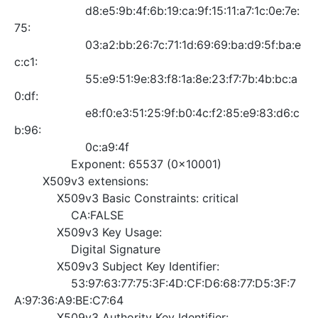
d8:e5:9b:4f:6b:19:ca:9f:15:11:a7:1c:0e:7e:
75:
03:a2:bb:26:7c:71:1d:69:69:ba:d9:5f:ba:e
c:c1:
55:e9:51:9e:83:f8:1a:8e:23:f7:7b:4b:bc:a
0:df:
e8:f0:e3:51:25:9f:b0:4c:f2:85:e9:83:d6:c
b:96:
0c:a9:4f
Exponent: 65537 (0x10001)
X509v3 extensions:
X509v3 Basic Constraints: critical
CA:FALSE
X509v3 Key Usage:
Digital Signature
X509v3 Subject Key Identifier:
53:97:63:77:75:3F:4D:CF:D6:68:77:D5:3F:7
A:97:36:A9:BE:C7:64
X509v3 Authority Key Identifier: