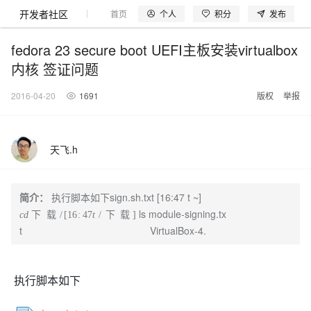
开发者社区
个人
积分
发布
首页
模型体验
探索云世界
问产品
动手实
fedora 23 secure boot UEFI主板安装virtualbox
内核 签证问题
2016-04-20
1691
版权
举报
大模型
产品
解决方案
权益
定价
云市场
伙伴
服务
了解阿里云
产品动态
精
精选解决方案
普
产
精
成
售
为
AI
价
数
成
企
天
AI
配
基
产
阿
市
创
专
服
开
加
千问AI平台
大模型
阿里云 OPC
选
惠
品
选
为
前
什
特
格
据
为
业
池
场
置
础
品
里
场
新
业
务
发
入
创新助力计
千问办公，解锁你的工作
千问官方 MaaS 平台
睿译宝，AI翻译排
Qwen Audio：打造专属 AI 语音助手
为企业打
一句话生成原生可编辑精美 PPT 文稿
天飞.h
NEW
NEW
Qwen3.8-
产
上
定
商
销
咨
么
惠
计
与
产
增
大
景
报
软
伙
云
活
加
服
伙
者
我
划
企业级Agent产品，直接交付可用成果
Max 模型上
上传文档即自动完成翻译和格式还原
Qwen-Audio-3.0-Realtime 端到端实时语音角色扮演
输入一句话想法, 轻松生成专业的 PPT
品
云
价
城
售
询
选
算
API
品
值
赛
体
价
件
伴
认
动
速
务
伴
社
们
线
至高可申
智
伙
择
器
伙
服
验
器
合
证
合
区
Agency Agents：拥有专属领域专家
GLM-5.2：长任务时代开源旗舰模型
即刻拥有 DeepSeek-V4-Pro
一键部
HOT
大模型
启
简介：
执行脚本如下sign.sh.txt [16:47 t ~]
精选产品
精选解决方案
大
普
在
域
云
2026
上
请百万元
数
伴
阿
伴
务
作
作
多领域专家智能体,一键组建 AI 虚拟交付团队
Open
真正可用的 1M 上下文,一次完成代码全链路开发
轻松解锁专属 DeepSeek-V4-Pro
一键购买专属联机服务器，轻松开启游戏
了解云产品的定价详情
AI
模
惠
线
名
服
阿里
云
据
ls module-signing.tx
AI
下
载
下
载
网
AI
Windows
域
Careers
Token 补
里
计
计
Search 向量
普
自助选配和估算价格
一站式生成采
人工智能与机器学习
AI
型
上
服
与
务
云峰
场
集
Coding
站
算
名
t VirtualBox-4.
分
产
企
大
博
云
HappyHorse 打造一站式影视创作平台
Hermes Agent，打造自进化智能体
5 分钟轻松部署
划
划
漫剧工坊：一站式动画创作平台
贴，五大
检索版支持
HOT
惠
服
云
务
网
器
会
景
宝塔
社
建
法
文本
图
语
智能编程，一键
销
品
业
模
文
云
视频检索
可视化编排打通从文字构思到成片全链路闭环
自主进化，持久记忆，越用越聪明
从聊天伙伴进化为能主动干活的本地数字员工
快速生产连贯的高质量长漫剧
权
手
权益加速
计算
互联网应用开发
务
官
站
ECS
组
Linux
商
会
设
大
伙
生
支
型
生成
片
音
Pipeline 功
益
阿里
阿
Al
上
价
机
平
方
合
标
招
提供智能易用的域名
安全可靠、弹性
OPC 成
赛
问
AI
伴
态
持
认
能
售
快速拥有专属 OpenClaw
Claude Code + GStack 打造工程团队
和
低代码高效构建企业门户网站
识
10 分钟搭建微信、支付宝小程序
云
里
MaaS
三
CentOS
执行脚本如下
至高享 1亿+免费 tok
大数据
台
力
购
容器
成
多
什
格
聘
答
电
集
计
证
功
MaaS
云
服务
让AI从“聊天伙伴”进化为能干活的“数字员工”
要
安装技能 GStack，拥有专属 AI 工程团队
以可视化方式快速构建移动和 PC 门户网站
备
高效部署网站，快速应用到小程序
后
视
别
百
荐
端
么
云
千
对
覆盖90
咨
本
优
商
成
划
Docker
应用身份服
产品
中
伙伴
素
案
校
阿
现代化应用
炼
小
是
开
电
问
象
Qwen3.8-
Kimi-
云服务器38元/年起，超