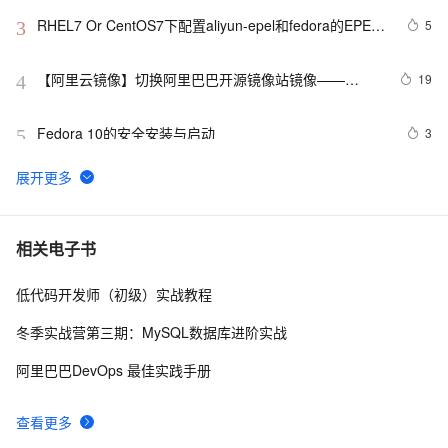
RHEL7 Or CentOS7下配置aliyun-epel和fedora的EPEL
5
3
源
【阿里云镜像】切换阿里巴巴开源镜像站镜像——
19
4
Fedora镜像
Fedora 10的安全安装与启动
3
5
关于FEDORA15下MP3标签乱码问题解决
3
6
Fedora 升级之旅：从 Fedora 39 迈向 Fedora 40
6
7
相关电子书
低代码开发师（初级）实战教程
Fedora32 Server版安装与初体验
2
8
冬季实战营第三期：MySQL数据库进阶实战
Fedora 17 下安装codeblocks
2
9
阿里巴巴DevOps 最佳实践手册
fedora 16 linux mozilla firefox 浏览器中使用远程管理卡
3
10
查看更多