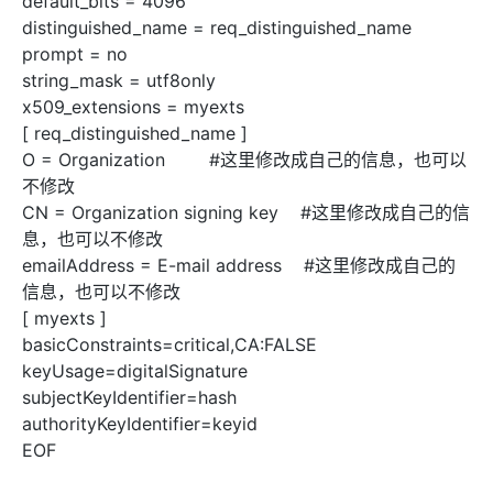
ModelScope
用
T2V
ASR
报
蓝
千
伴
Agentic
上
站
据
告
能
态
据
SSL
务
distinguished_name = req_distinguished_name
AI
查
凌
问
培
Database 发
奥
库
平
Salesforce
小
Qoder
库
证
迁移与运维管理
实
办
prompt = no
询
解
OA
研
办
训
布
运
合
文戏情感细腻
支持中英
台
On
CN
PolarDB
高
书
践
程
公
决
string_mask = utf8only
究
公，
与
之
作
PAI
Alibaba
专有云
基于千问大模型等，
100%兼容MyS
校
快
序
电
AI智能应用
方
报
限
认
旅
计
堡
x509_extensions = myexts
Cloud
创
大
递
合
子
案
告
时
证
模
划
垒
Consulting
新
[ req_distinguished_name ]
一站式AI开发、训练和推
云
容
物
智
合
云
免
型
作
大
AI
大模
与
限
机
Partner 合
中
原
器
O = Organization #这里修改成自己的信息，也可以
流
能
同
查
栖
费
云
白
量
模
模
应
型原
作计划
心
云
生
服
查
客
不修改
询
战
试
网
防
皮
积
板
云
解
型
用
生应
大
务
畅
询
服
合
略
用
络
火
CN = Organization signing key #这里修改成自己的信
书
AI
分
建
工
析
数
Kubernetes
服
构
用
捷
作
参
自动承接线索
新
合
墙
大
加
站
开
息，也可以不修改
DNS
据
版
通
务
建
伙
考
老
作
模
倍
物
企
emailAddress = E-mail address #这里修改成自己的
计
ACK
覆盖公网/内网、递归/权威
主
Qoder
千
伴
同
定
计
型
NEW
Tableau
算
业
信息，也可以不修改
提供一站式管理容
云
AI
机
问
HOT
享
制
划
科
销
你的AI工作搭子，
订阅
大
服
登
应
上
安
[ myexts ]
办
活
建
研
售
最高领取价值200元试用
千
大
数
务
录
的
Salesforce
全
公
用
面向真实软件
站
合
basicConstraints=critical,CA:FALSE
与
万
动
AI空
问
模
据
MaxCompute
合
中
On
NEW
作
AI
服
小
keyUsage=digitalSignature
中课
AI
型
开
面向分析的企业级Sa
作
国
模
Alibaba
万
产
务
智
堂在
平
服
AI
subjectKeyIdentifier=hash
发
AI
伙
板
Cloud ISV
有
一站式A
品
生
AI
线直
台-
务
ERP
生
治
看
authorityKeyIdentifier=keyid
应
伴
小
合作计划
无
免
态
建
播课
Token
平
产
理
见
管
程
EOF
用
界
伶
费
合
站
CRM
堂
Plan
台
力
平
新
理
序
鹊
试
作
及
低
（旗
百
NEW
先
台
成
力
后