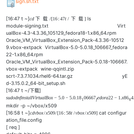
存储
服
频
与
询
全
sign.sh.txt
营
认
管
势
务 (IDaaS)
伙伴
企
赋能
园
里
程
云
发
子
大
大
存
云
Max
K3
伙
专
部
务
生
销
合
证
JAVA
理
身
公
OpenClaw
计划
出
合作
招
模
云
安全
序
计
大
书
官
模
储
聚
网络与CDN
大模型服务与应用平台
伴
家
HOT
NEW
认
中
从图文生成到
成
成
份
司
型
管理能力上
（繁
海
聘
OPC
算
赛
方
型
OSS
AI
[16:47 t ~]
ls
技
全
证
下
载
下
载
推动算力普惠，释放
心
自
伙
实
注
线
花）
大
Salesforce
镜
创
网络
轻
推
严
安全
术
大
稳定、安全、高
能
module-signing.txt Virt
AI
助
智能体时代全能旗舰模型
Kimi 最新旗舰模
管理和优化成本
伴
名
册
会
国际版订
技
入
像
销
新
模
训
量
荐
选
产
服
多元化、高性能、安
环
广
服
ualBox-4.3-4.3.36_105129_fedora18-1.x86_64.rpm
弹
信
认
型
阅
术
MaxCompute
门
站
助
可观测
练
应
返
售
权
HappyHorse-
Qwen3-
品
务
无
中间件
境
告
上
务
性
云
用
证
Oracle_VM_VirtualBox_Extension_Pack-4.3.36-10512
领
MaxFrame 提
学
力
营
用
现
益
1.1-
TTS-
数
生
影
伙
创
云
计
栖
分
友
先
供自动弹性内
习
计
Qwen3.7-
Deepseek-
9.vbox-extpack VirtualBox-5.0-5.0.18_106667_fedora
上云与迁云
企
操
服
计
T2V
Flash
字
态
云
精选AI
数据库
在
作
短
迁
伴
我
算
大
合
盟
存功能
赛
划
Plus
v4-
业
作
务
划
22-1.x86_64.rpm
证
伙
电
线
信
移
图文、视频一
合
会
作
天
稳
合
信
要
pro
企业出海
增
至高百万元 Token
系
器
书
伴
脑
AI
推荐新用户得奖励，单订单
服
大数据计算
Oracle_VM_VirtualBox_Extension_Pack-5.0.18-106667.
让文字生成流
离线语音
作
计
域
定
作
Milvus 弹性
息
反
值
统
管
用
快速构建应用程序和网站，
OCR
代
务
随时随地安全接
能看、能想、能动手的多模
活
AI
最
vbox-extpack wine-qqintl.zip
计
划
可
伸缩功能新
Token
产
服
政企业务
计
公
馈
云
理
量
文字
维
旗舰 MoE 大模型
媒体服务
动
观
建
划
靠
佳
scrt-7.3.7.1034.rhel6-64.tar.gz yE
WordPress
增节点支持
Plan
品
务
工
云
工
服
加
识别
服
划
短
告
全
测
站
范围
实
HappyHorse-
Cosyvoi
d-3.15.0.2_64-bit_setup.sh
模
生
台
单
数
开
务
速
务
信
更
我
企业服务与云通信
云
景
云
安
0 代码专业建
Ubuntu
Qwen3-
1.1-
V3-
型
态
发
服
践
[16:47 t ~/下载]
据
物
（原
计
服
要
存
全
无
多
官
VL-
GLM-
I2V
Flash
订
伙
AI 原生数据
票
务
库
SSL
划
Tuya
务
高校专属算力普惠，学生认
建
储
域名与网站
合
Red
影
网
AI
企
支
Plus
5.2
安
阅
伴
库服务发布
查
魔
RDS
证
物联
云
新老同享
议
合
规
国内短信简单易
Hat
生
公
短
mkdir -p ~/vbox/x509
短
业
持
计
工
Agent 数据
验
全
书）
网平
搭
全托管，含MySQL、Postgr
上
图生视频，流
高表现力
作
终端用户计算
态
告
剧/
[16:58 t ~]
cat c
信
划
作
网关
成
我
免
视觉 Coding、空间感
1M上下文，专为长
台阿
分
SUSE
实现全站HTTPS，
春
云
计
合
ModelSco
漫
天
专
台
onfiguration_file.config
NEW
合
要
里云
析
人
长
晚
健
费
原
划
Serverless
作
剧
气
区
作
云原生数据
Qwen3.8-Max 
投
[ req ]
版
师
工
Qoder
康
生
计
试
VPN
魔搭
AI助力短剧
Wan2.7-
Fun-
预
建
伙
库 PolarDB
云
诉
数
报
智
状
数
default_bits = 4096
开发工具
面向真实软件的智能
划
服