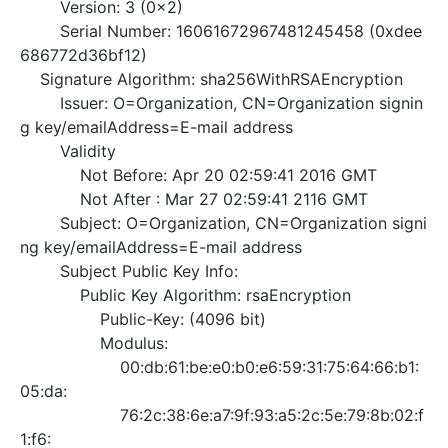
AI
媲
音
从文本、图片
应
美
视
Serial Number: 16061672967481245458 (0xdee
用
235B
频
超
686772d36bf12)
模
通
强
依托云原生高可用架构,实现
Signature Algorithm: sha256WithRSAEncryption
型
话
辅
Issuer: O=Organization, CN=Organization signin
10
助，
用1%尺寸在特定领
构建支持
g key/emailAddress=E-mail address
分
Bolt.diy
Validity
钟
即
一
构
在
刻
步
建
Not Before: Apr 20 02:59:41 2016 GMT
聊
拥
搞
大
Not After : Mar 27 02:59:41 2116 GMT
天
有
定
模
Subject: O=Organization, CN=Organization signi
系
DeepSeek-
创
型
ng key/emailAddress=E-mail address
统
R1
意
应
Subject Public Key Info:
中
满
建
用
增
血
站
的
Public Key Algorithm: rsaEncryption
加
版
安
通过自然语言
Public-Key: (4096 bit)
一
全
多种方案随心选，轻松解
Modulus:
个
防
00:db:61:be:e0:b0:e6:59:31:75:64:66:b1:
AI
护
05:da:
助
体
手
系
76:2c:38:6e:a7:9f:93:a5:2c:5e:79:8b:02:f
在企业官网、通讯软件中为客
通过阿里
1:f6: