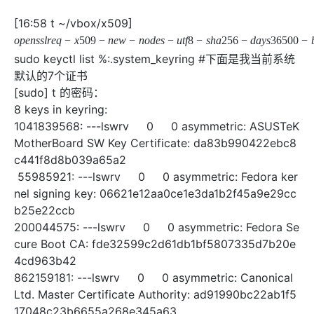
OA
企业级人与Ag
用
计
至
舰
炼-
服
锋
DataWorks
量
定
为
台
办
智能客服
划
15
1亿+ 大模型 tokens 和 
版）
应
[16:58 t ~/vbox/x509]
个人版上线、团队版降价；千
务
先锋实践拓展 
制
Data Agent 驱动的一站式
服
公
秒
元/
用
金
小
市
系
悟
大
务
140+云
月
模
融
千
飞
云
程
sudo keyctl list %:.system_keyring #下面是我当前系统
场
生
统
模
产
版
伙
送.CN域名，送备案
模
问
天
防
序
型
默认的7个证书
态
云端极速 AI 
品
力
AI
丰富多元化的应用模
发
伴
火
财
服
免
[sudo] t 的密码：
Night
解
时
平
APP
布
墙
税
务
费
Plan
刻
AI
台-
大
开发
8 keys in keyring:
时
决
云原生的云上边界网络安全
管
平
试
支
应
模
模
刻
1041839568: ---lswrv 0 0 asymmetric: ASUSTeK
方
理
服
台
客
用
建
持
用
型
型
所见，即是所
MotherBoard SW Key Certificate: da83b990422ebc8
案
务
百
户
站
Qwen
产品新客免费试用，最长1
体
服
400
生
炼
c441f8d8b039a65a2
案
大
系
3.8-
验
务
电
AI
态
-
例
模
统
55985921: ---lswrv 0 0 asymmetric: Fedora ker
大
Max
平
话
实
伙
全
型
模
台
行
NEW
nel signing key: 06621e12aa0ce1e3da1b2f45a9e29cc
在线体验全尺寸、多种模态
训
伴
妙
型
百
业
广
夜间 5 折，Qwen/Me
营
b25e22ccb
自
多模态内
ACA
炼-
生
告
Happy
从基础到进阶，
200044575: ---lswrv 0 0 asymmetric: Fedora Se
然
认
智
态
营
系
语
cure Boot CA: fde32599c2d61db1bf5807335d7b20e
证
能
解
销
列
言
4cd963b42
体
体
决
大
处
验
方
862159181: ---lswrv 0 0 asymmetric: Canonical
模
灵活可视化地构建企业级
理
案
助力企业全员 AI 认知与能
型
Ltd. Master Certificate Authority: ad91990bc22ab1f5
人
新一代 AI 视频生成模型
数
17048c23b6655a268e345a63
开