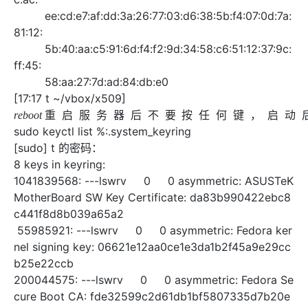
ee:cd:e7:af:dd:3a:26:77:03:d6:38:5b:f4:07:0d:7a:
81:12:
5b:40:aa:c5:91:6d:f4:f2:9d:34:58:c6:51:12:37:9c:
ff:45:
58:aa:27:7d:ad:84:db:e0
[17:17 t ~/vbox/x509]
重
启
服
务
器
后
不
要
按
任
何
键
，
启
动
后
按
照
显
示
使
用
键
sudo keyctl list %:.system_keyring
[sudo] t 的密码：
8 keys in keyring:
1041839568: ---lswrv 0 0 asymmetric: ASUSTeK
MotherBoard SW Key Certificate: da83b990422ebc8
c441f8d8b039a65a2
55985921: ---lswrv 0 0 asymmetric: Fedora ker
nel signing key: 06621e12aa0ce1e3da1b2f45a9e29cc
b25e22ccb
200044575: ---lswrv 0 0 asymmetric: Fedora Se
cure Boot CA: fde32599c2d61db1bf5807335d7b20e
4cd963b42