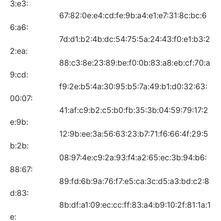
67:82:0e:e4:cd:fe:9b:a4:e1:e7:31:8c:bc:6
6:a6:
7d:d1:b2:4b:dc:54:75:5a:24:43:f0:e1:b3:2
2:ea:
88:c3:8e:23:89:be:f0:0b:83:a8:eb:cf:70:a
9:cd:
f9:2e:b5:4a:30:95:b5:7a:49:b1:d0:32:63:
00:07:
41:af:c9:b2:c5:b0:fb:35:3b:04:59:79:17:2
e:9b:
12:9b:ee:3a:56:63:23:b7:71:f6:66:4f:29:5
b:2b:
08:97:4e:c9:2a:93:f4:a2:65:ec:3b:94:b6:
88:67:
89:fd:6b:9a:76:f7:e5:ca:3c:d5:a3:bd:c2:8
d:83:
8b:df:a1:09:ec:cc:ff:83:a4:b9:10:2f:81:1a:1
e: