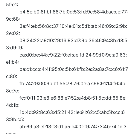
5f:e1:
b4:5e:b0:8f:bf:88:7b:0d:53:fd:9e:58:4d:ae:ee:77:
9c:68:
3a:f4:eb:56:8c:37:10:4e:01:c5:fb:ab:46:09:c2:9b:
2e:02:
08:24:22:a9:10:29:16:93:d7:9b:36:46:94:8b:d8:5
3:d9:f9:
ca:d0:be:44:c9:22:f0:ef:ae:fd:24:99:f0:9c:a9:63:
ef:b4:
ba:c1:cc:c4:4f:95:0c:5b:61:fb:2e:2a:8a:7c:c6:61:7
c:80:
fb:74:29:00:6b:bf:55:78:76:0e:a7:99:91:14:f6:4b:
8e:7c:
fc:f0:11:03:e8:e6:88:e7:52:a4:b8:51:5c:dd:65:8e:
4d:1b:
1d:4d:92:8c:63:d5:21:42:1e:91:62:c5:ab:5b:cc:6
3:9b:c5:
ab:69:a3:ef:13:f3:d1:a5:c4:0f:f9:74:73:4b:74:1c:3
c:ac: