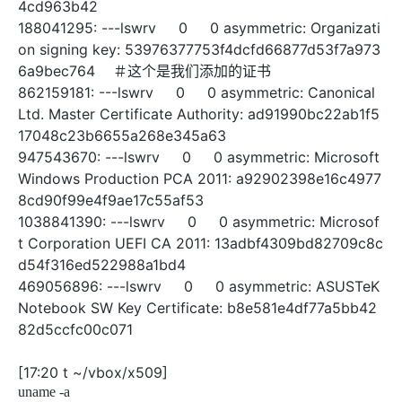
188041295: ---lswrv 0 0 asymmetric: Organizati
on signing key: 53976377753f4dcfd66877d53f7a973
6a9bec764 ＃这个是我们添加的证书
862159181: ---lswrv 0 0 asymmetric: Canonical
Ltd. Master Certificate Authority: ad91990bc22ab1f5
17048c23b6655a268e345a63
947543670: ---lswrv 0 0 asymmetric: Microsoft
Windows Production PCA 2011: a92902398e16c4977
8cd90f99e4f9ae17c55af53
1038841390: ---lswrv 0 0 asymmetric: Microsof
t Corporation UEFI CA 2011: 13adbf4309bd82709c8c
d54f316ed522988a1bd4
469056896: ---lswrv 0 0 asymmetric: ASUSTeK
Notebook SW Key Certificate: b8e581e4df77a5bb42
82d5ccfc00c071
[17:20 t ~/vbox/x509]
uname -a
Linux localhost.localdomain 4.4.6-301.fc23.x86_64 #1 SMP