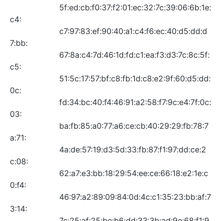
5f:ed:cb:f0:37:f2:01:ec:32:7c:39:06:6b:1e:
c4:
c7:97:83:ef:90:40:a1:c4:f6:ec:40:d5:dd:d
7:bb:
67:8a:c4:7d:46:1d:fd:c1:ea:f3:d3:7c:8c:5f:
c5:
51:5c:17:57:bf:c8:fb:1d:c8:e2:9f:60:d5:dd:
0c:
fd:34:bc:40:f4:46:91:a2:58:f7:9c:e4:7f:0c:
03:
ba:fb:85:a0:77:a6:ce:cb:40:29:29:fb:78:7
a:71:
4a:de:57:19:d3:5d:33:fb:87:f1:97:dd:ce:2
c:08:
62:a7:e3:bb:18:29:54:ee:ce:66:18:e2:1e:c
0:f4:
46:97:a2:89:09:84:0d:4c:c1:35:23:bb:af:7
3:14:
7c:25:af:25:be:b6:dd:33:3b:ad:9e:68:f1:9