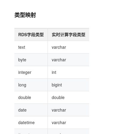
类型映射
RDS字段类型
实时计算字段类型
text
varchar
byte
varchar
integer
int
long
bigint
double
double
date
varchar
datetime
varchar