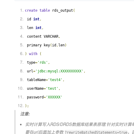
大模型解决方案
create
table
 rds_output
(
迁移与运维管理
快速部署 Dify，高效搭建 
 id 
int
,
专有云
 len 
int
,
10 分钟在聊天系统中增加
 content VARCHAR
,
 primary key
(
id
,
len
)
)
with
(
 type
=
'rds'
,
 url
=
'jdbc:mysql:XXXXXXXXXX'
,
 tableName
=
'test4'
,
 userName
=
'test'
,
 password
=
'XXXXXX'
);
注意:
实时计算写入RDS/DRDS数据库结果表原理:针对实时
要在url后面加上参数
，
?rewriteBatchedStatements=true