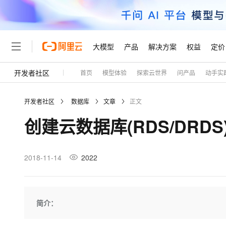
大模型
产品
解决方案
权益
定价
开发者社区
首页
模型体验
探索云世界
问产品
动手实
大模型
产品
解决方案
权益
定价
云市场
伙伴
服务
了解阿里云
精选产品
精选解决方案
普惠上云
产品定价
精选商城
成为销售伙伴
售前咨询
为什么选择阿里云
千问AI平台
开发者社区
数据库
文章
正文
了解云产品的定价详情
大模型服务平台百炼
千问办公，解锁你的工作
普惠上云 官方力荐
分销伙伴
在线服务
网站建设
什么是云计算
大
创建云数据库(RDS/DRD
大模型服务与应用平台
企业级Agent产品，直接
云服务器38元/年起，超
咨询伙伴
多端小程序
技术领先
云上成本管理
售后服务
轻量应用服务器
Agency Agents：拥
官方推荐返现计划
大模型
精选产品
精选解决方案
Salesforce 国际版订阅
稳定可靠
管理和优化成本
推荐新用户得奖励，单订单
销售伙伴合作计划
2018-11-14
2022
自助服务
友盟天域
安全合规
人工智能与机器学习
AI
文本生成
云数据库 RDS
HappyHorse 打造一
云工开物
无影生态合作计划
在线服务
观测云
分析师报告
高校专属算力普惠，学生认
计算
互联网应用开发
Qwen3.8-Max
HOT
Salesforce On Alibaba C
工单服务
Tuya 物联网平台阿里云
研究报告与白皮书
人工智能平台 PAI
快速拥有专属 OpenClaw
简介：
大模
Consulting Partner 合
大数据
容器
智能体时代全能旗舰模型
免费试用
短信专区
一站式AI开发、训练和推
蓝凌 OA
AI 大模型销售与服务生
现代化应用