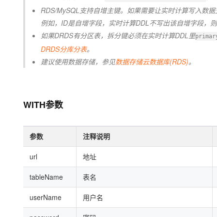
RDS/MySQL支持自增主键。如果需要让实时计算写入数
例如，ID是自增字段，实时计算DDL不写出该自增字段，
如果DRDS有分区表，拆分键必须在实时计算DDL里
prima
DRDS分库分表
。
建议使用数据存储，参见
数据存储云数据库(RDS)
。
WITH参数
参数
注释说明
url
地址
tableName
表名
userName
用户名