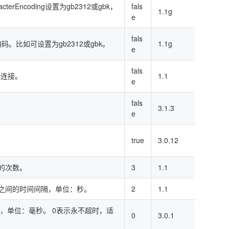
erEncoding设置为gb2312或gbk，
fals
1.1g
e
fals
符编码。比如可设置为gb2312或gbk。
1.1g
e
fals
新连接。
1.1
e
fals
。
3.1.3
e
。
true
3.0.12
连接的次数。
3
1.1
两次重连之间的时间间隔，单位：秒。
2
1.1
时，单位：毫秒。 0表示永不超时，适
0
3.0.1