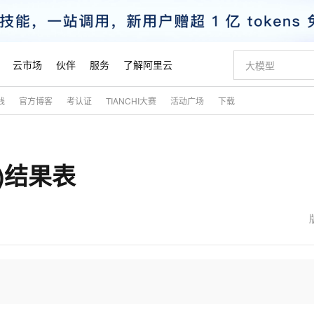
云市场
伙伴
服务
了解阿里云
践
官方博客
考认证
TIANCHI大赛
活动广场
下载
AI 特惠
数据与 API
成为产品伙伴
企业增值服务
最佳实践
价格计算器
AI 场景体
基础软件
产品伙伴合
阿里云认证
市场活动
配置报价
大模型
自助选配和估算价格
新方式
睿译宝，AI翻译排版一步到位
智启 AI 普惠权益
产品生态集成认证中心
企业支持计划
云上春晚
域名与网站
千问官方 MaaS 平台，为开发者和 Agent 而生，新用户赠送 1 亿 + tokens 额度
Qwen Aud
AI Coding
阿里云Maa
2026 阿里云
云服务器 E
为企业打
数据集
Windows
大模型认证
模型
NEW
NEW
S)结果表
交付可用成果
值低价云产品抢先购
上传文档即自动完成翻译和格式还原
至高享 1亿+免费 tokens，加速 Al 应用落地
提供智能易用的域名与建站服务
智能编程，一键
安全可靠、
产品生态伙伴
专家技术服务
云上奥运之旅
弹性计算合作
阿里云中企出
手机三要素
宝塔 Linux
全部认证
价格优势
有专属领域专家
GLM-5.2：长任务时代开源旗舰模型
阿里云 OPC 创新助力计划
千问大模型
即刻拥有 DeepS
AI 电商营销
对象存储 O
大模型
产品生态伙伴工作台
企业增值服务台
云栖战略参考
云存储合作计
云栖大会
身份实名认证
CentOS
训练营
推动算力普惠，释放技术红利
最高返9万
多领域专家智能体,一键组建 AI 虚拟交付团队
快速构建应用程序和网站，即刻迈出上云第一步
至高百万元 Token 补贴，加速一人公司成长
多元化、高性能、安全可靠的大模型服务
真正可用的 1M 上下文,一次完成代码全链路开发
轻松解锁专属 Dee
从图文生成到
云上的中国
数据库合作计
活动全景
短信
Docker
图片和
站式影视创作平台
Hermes Agent，打造自进化智能体
Token Plan 模型订阅计划
数字证书管理服务（原SSL证书）
5 分钟轻松部署
AI 广告创作
无影云电脑
企业成长
NEW
信息公告
看见新力量
云网络合作计
OCR 文字识别
JAVA
证享300元代金券
可视化编排打通从文字构思到成片全链路闭环
全托管，含MySQL、PostgreSQL、SQL Server、MariaDB多引擎
自主进化，持久记忆，越用越聪明
Qwen3.8-Max 首发尝鲜，限时加量 10 倍，夜间低至2折
实现全站HTTPS，呈现可信的WEB访问
图文、视频一
随时随地安
魔搭 Mode
Kimi-K3
HappyHors
NEW
loud
服务实践
官网公告
金融模力时刻
Salesforce O
版
发票查验
全能环境
Claude Code + GStack 打造工程团队
千问办公，限时限量积分加倍
Qoder
低代码高效构
AI 建站
短信服务
型
NEW
作计划
Kimi 最新旗舰模型，长程编程与推理利器
让文字生成流
计划
创新中心
魔搭 ModelSc
健康状态
理服务
让AI从“聊天伙伴”进化为能干活的“数字员工”
安装技能 GStack，拥有专属 AI 工程团队
你的AI工作搭子，覆盖日常办公高频场景
面向真实软件的智能体编程平台
0 代码专业建
客户案例
天气预报查询
操作系统
态合作计划