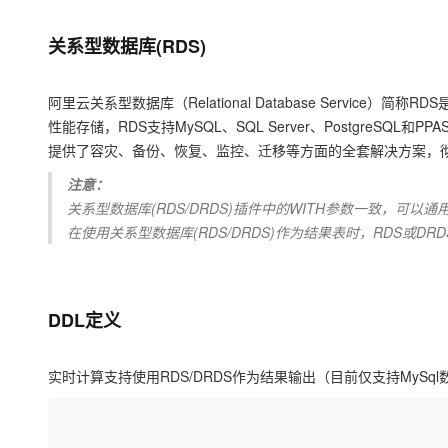
存储
天池大赛
Qwen3.7-Plus
云解析DNS
解决方案免费试用 新老
电子合同
最高领取价值200元试用
能看、能想、能动手的多模
安全
网络与CDN
关系型数据库(RDS)
AI 算法大赛
畅捷通
大数据开发治理平台 Data
AI 产品 免费试用
网络
安全
云开发大赛
Qwen3-VL-Plus
Tableau 订阅
1亿+ 大模型 tokens 和 
阿里云关系型数据库（Relational Database Servi
可观测
入门学习赛
中间件
性能存储，RDS支持MySQL、SQL Server、PostgreSQL和PPAS
AI空中课堂在线直播课
云防火墙
140+云产品 免费试用
提供了容灾、备份、恢复、监控、迁移等方面的全套解决方案，
上云与迁云
云原生的云上边界网络安全
产品新客免费试用，最长1
数据库
生态解决方案
注意：
大模型服务
企业出海
大模型ACA认证体验
大数据计算
关系型数据库(RDS/DRDS)插件中的WITH参数一致，可以通
助力企业全员 AI 认知与能
行业生态解决方案
在使用关系型数据库(RDS/DRDS)作为结果表时，RDS或D
千问AI平台-Token Plan
政企业务
媒体服务
开发者生态解决方案
企业服务与云通信
千问AI平台-模型体验
AI 开发和 AI 应用解决
DDL定义
在线体验全尺寸、多种模态
域名与网站
Happy 系列大模型
终端用户计算
实时计算支持使用RDS/DRDS作为结果输出（目前仅支持MyS
Serverless
开发工具