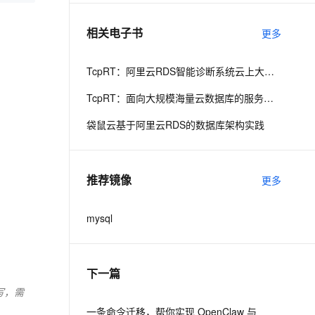
相关电子书
更多
息提取
与 AI 智能体进行实时音视频通话
从文本、图片、视频中提取结构化的属性信息
构建支持视频理解的 AI 音视频实时通话应用
TcpRT：阿里云RDS智能诊断系统云上大规模部署自动化服务的客户实践经验
t.diy 一步搞定创意建站
构建大模型应用的安全防护体系
TcpRT：面向大规模海量云数据库的服务质量实时采集与诊断系
通过自然语言交互简化开发流程,全栈开发支持
通过阿里云安全产品对 AI 应用进行安全防护
袋鼠云基于阿里云RDS的数据库架构实践
推荐镜像
更多
mysql
下一篇
写，需
一条命令迁移，帮你实现 OpenClaw 与