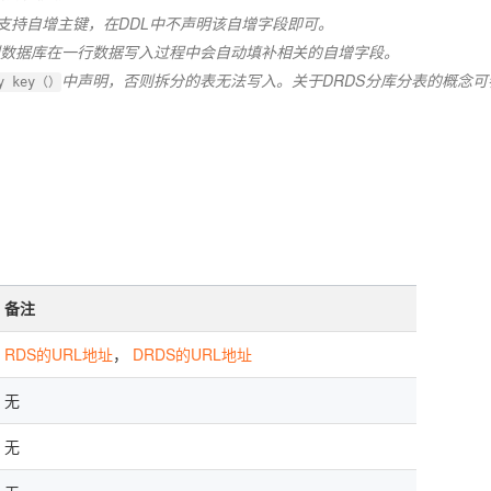
据支持自增主键，在DDL中不声明该自增字段即可。
则数据库在一行数据写入过程中会自动填补相关的自增字段。
中声明，否则拆分的表无法写入。关于DRDS分库分表的概念可
ry key（）
备注
RDS的URL地址
，
DRDS的URL地址
无
无