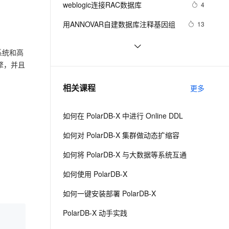
安全
weblogic连接RAC数据库
我要投诉
e-1.1-I2V
Cosyvoice-V3-Flash
4
PolarDB
上云场景组合购
Milvus 弹性伸缩功能新增节
伴
漫剧创作，剧本、分镜、视频高效生成
100%兼容MySQL、PostgreSQL，兼容Oracle，支持集中和分布式
覆盖90%+业务场景，专享组合折扣价
点支持范围
畅自然，细节丰富
高表现力语音合成大模型，语音克隆听感自然
VPN
用ANNOVAR自建数据库注释基因组
13
ernetes 版 ACK
云聚AI 严选权益
AI 原生数据库服务发布
SSL 证书
「时序数据库」时间序列数据与
2
2V
Fun-ASR
，一键激活高效办公新体验
理容器应用的 K8s 服务
精选AI产品，从模型到应用全链提效
Agent 数据网关
件系统和高
MongoDB：第一部分-简介
文戏情感细腻自然，动作戏激烈拳拳到肉，实现更强表演能力
支持中英文自由切换，具备更强的噪声鲁棒性
堡垒机
征文分享｜OceanBase 3.1.2 数据库
5
）引擎，并且
AI 用量加速计划
云原生数据库 PolarDB
性能测试探索
防火墙
、识别商机，让客服更高效、服务更出色。
.NET数据库编程求索之路--11.一些
新老同享，达量后返
Agentic Database 发布
751
相关课程
更多
思考
主机安全
应用
如何在 PolarDB-X 中进行 Online DDL
千问办公
NEW
AI 应用及服务市场
的智能体编程平台
一站式AI生产力平台
如何对 PolarDB-X 集群做动态扩缩容
AI 应用
伶鹊
如何将 PolarDB-X 与大数据等系统互通
企业级人与Agent协作平台，接入和调度多个数字员工
智能客服平台，对话机器人、对话分析、智能外呼
大模型
如何使用 PolarDB-X
大模型服务平台百炼 - 全妙
自然语言处理
如何一键安装部署 PolarDB-X
应用创作平台
多模态内容创作工具，已接入 DeepSeek
数据标注
PolarDB-X 动手实践
机器学习