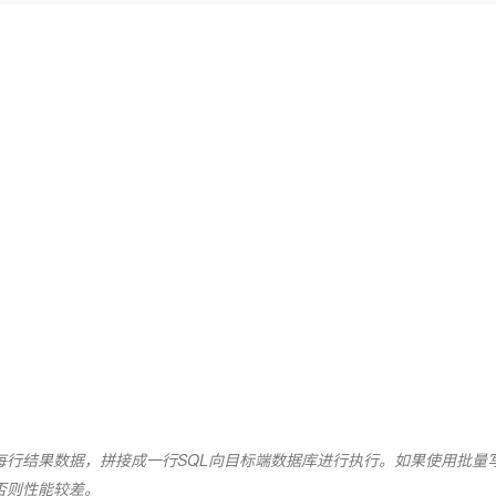
AI 应用
10分钟微调：让0.6B模型媲美235B模
多模态数据信
型
依托云原生高可用架构,实现Dify私有化部署
用1%尺寸在特定领域达到大模型90%以上效果
一个 AI 助手
超强辅助，Bol
即刻拥有 DeepSeek-R1 满血版
在企业官网、通讯软件中为客户提供 AI 客服
多种方案随心选，轻松解锁专属 DeepSeek
计算每行结果数据，拼接成一行SQL向目标端数据库进行执行。如果使用批量
否则性能较差。