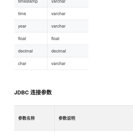
timestamp
varchar
time
varchar
year
varchar
float
float
decimal
decimal
char
varchar
JDBC 连接参数
参数名称
参数说明