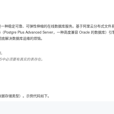
Deepseek-v4-pro
HappyHors
同享
万小智 AI 建站低至 15元/月
Qoder CN
AI 短剧/漫剧
云原生数据库 
快递物流查询
WordPress
成为服务伙
高校合作
点，立即开启云上创新
覆盖公网/内网、递归/权威、移动APP等全场景解析服务
送.CN域名，送备案服务码
基于千问大模型等，支持代码智能生成、研发智能问答
AI助力短剧
态智能体模型
旗舰 MoE 大模型，百万上下文与顶尖推理能力
图生视频，流
Ubuntu
服务生态伙伴
云工开物
企业应用
Works
Night Plan 支持 Qwen 3.8-Max
云原生大数据计算服务 MaxCompute
AI 办公
容器服务 Kub
NEW
GLM-5.2
Wan2.7-T
Red Hat
30+ 款产品免费体验
Data Agent 驱动的一站式 Data+AI 开发治理平台
夜间 5 折，Qwen/Meoo/TokenPlan 客户专享
面向分析的企业级SaaS模式云数据仓库
AI智能应用
提供一站式管
ce）简称RDS是一种稳定可靠、可弹性伸缩的在线数据库服务。基于阿里云分布式文
科研合作
视觉 Coding、空间感知、多模态思考等全面升级
1M上下文，专为长程任务能力而生
ERP
（Postgre Plus Advanced Server，一种高度兼容 Oracle 的数据库
堂（旗舰版）
SUSE
智能客服
彻底解决数据库运维的烦恼。
CRM
防护产品
2个月
自动承接线索
建站小程序
OA 办公系统
AI 应用构建
大模型原生
用。
力提升
财税管理
模板建站
RDS中必须要有真实的表存在。
Qoder
大模型服务平台百炼-应用模版
HOT
NEW
面向真实软件
个人版上线、团队版降价；千问3.8-Max首发发尝鲜
丰富多元化的应用模版和解决方案
400电话
定制建站
万有无界
大模型服务平台百炼-智能体
方案
广告营销
模板小程序
的模型效果
灵活可视化地构建企业级 Agent
定制小程序
秒悟
人工智能平台 PAI
APP 开发
ql数据存储类型）。示例代码如下。
云端极速 AI 
新一代 AI 视频生成模型，深度适配广告营销等场景
AI Native 的算法工程平台，一站式完成建模、训练、推理服务部署
建站系统