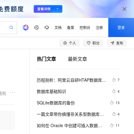
文档
备案
控制台
注册
登录
个人
积分
发布
验
作计划
器
AI 活动
专业服务
服务伙伴合作计划
开发者社区
加入我们
产品动态
服务平台百炼
阿里云 OPC 创新助力计划
热门文章
最新文章
一站式生成采购清单，支持单品或批量购买
io：打造专属 AI 语音助手
S产品伙伴计划（繁花）
峰会
CS
造的大模型服务与应用开发平台
一句话生成原生可编辑精美 PPT 文稿
AI 生产力先锋
Al MaaS 服务伙伴赋能合作
域名
博文
Careers
至高可申请百万元
Qwen3.8-Max 模型上线
开启高性价比 AI 编程新体验
弹性可伸缩的云计算服务
Qwen-Audio-3.0-Realtime 端到端实时语音角色扮演
输入一句话想法, 轻松生成专业的 PPT
先锋实践拓展 AI 生产力的边界
Token 补贴，五大权
计划
海大会
伙伴信用分合作计划
商标
问答
社会招聘
历程剖析：阿里云自研HTAP数据库的
7
益加速 OPC 成功
eek-V4-Pro
SS
一键部署幻兽帕鲁游戏服务器
飞天发布时刻
HOT
Open Search 向量检索版支
划
备案
电子书
校园招聘
技术发展之路
pSeek-V4-Pro
视频创作，一键激活电商全链路生产力
稳定、安全、高性价比、高性能的云存储服务
一键购买专属联机服务器，轻松开启游戏
所见，即是所愿
持视频检索 Pipeline 功能
更多支持
数据库基础知识
4
版权
划
公司注册
镜像站
视频生成
语音识别与合成
专属 QwenPaw
漫剧工坊：一站式动画创作平台
AI 实训营
HOT
应用身份服务 (IDaaS)
SQLite数据库的备份
13
合作伙伴培训与认证
划
上云迁移
站生成，高效打造优质广告素材
全接入的云上超级电脑
从聊天伙伴进化为能主动干活的本地数字员工
快速生产连贯的高质量长漫剧
从基础到进阶，Agent 创客手把手教你
OpenClaw 管理能力上线
lScope
我要反馈
e-1.1-T2V
Qwen3-TTS-Flash
一篇文章带你搞懂非关系型数据库
4
查询合作伙伴
n Alibaba Cloud ISV 合作
代维服务
建企业门户网站
10 分钟搭建微信、支付宝小程序
MaxCompute MaxFrame 提
MongoDB
畅细腻的高质量视频
离线语音合成大模型，多语言方言自适应，低延迟高稳定
创新加速
如何在 Oracle 中创建可插入数据库
ope
登录合作伙伴管理后台
11
我要建议
站，无忧落地极速上线
以可视化方式快速构建移动和 PC 门户网站
国内短信简单易用，安全可靠，秒级触达，全球覆盖200+国家和地区。
高效部署网站，快速应用到小程序
供自动弹性内存功能
（PDB）？