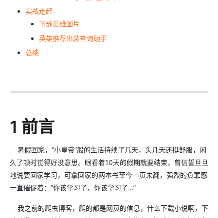
实战走起
下载英雄图片
英雄推荐出装查询助手
总结
1 前言
暑假回家，”小皇帝”般的生活持续了几天，头几天还挺舒服，闲
久了顿时觉得好没意思。眼看着10天的假期就要结束，曾信誓旦旦
地说要回家学习，可拿回家的两本书至今一页未翻，强烈的负罪感
一直催促着：”你该学习了，你该学习了…”
我之前的爬虫博客，爬的都是网页的信息，什么下载小说啊，下