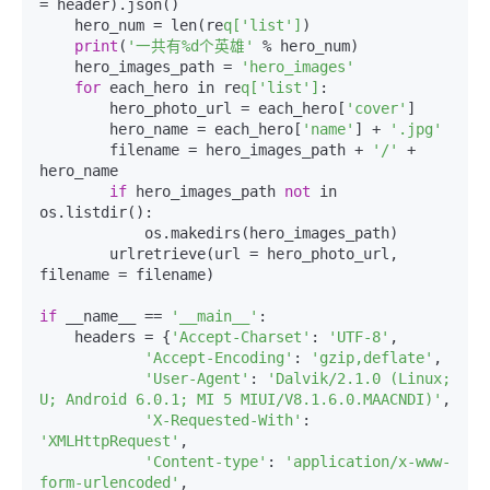
= header).json()

    hero_num = len(re
q['list']
)

print
(
'一共有%d个英雄'
 % hero_num)

    hero_images_path = 
'hero_images'
for
 each_hero in re
q['list']
:

        hero_photo_url = each_hero[
'cover'
]

        hero_name = each_hero[
'name'
] + 
'.jpg'
        filename = hero_images_path + 
'/'
 + 
hero_name

if
 hero_images_path 
not
 in 
os.listdir():

            os.makedirs(hero_images_path)

        urlretrieve(url = hero_photo_url, 
filename = filename)

if
 __name__ == 
'__main__'
:   

    headers = {
'Accept-Charset'
: 
'UTF-8'
,

'Accept-Encoding'
: 
'gzip,deflate'
,

'User-Agent'
: 
'Dalvik/2.1.0 (Linux; 
U; Android 6.0.1; MI 5 MIUI/V8.1.6.0.MAACNDI)'
,

'X-Requested-With'
: 
'XMLHttpRequest'
,

'Content-type'
: 
'application/x-www-
form-urlencoded'
,
