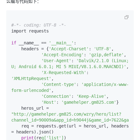
么编写代码如下：
#-*- coding: UTF-8 -*-
import requests

if
 __name__ == 
'__main__'
:   

    headers = {
'Accept-Charset'
: 
'UTF-8'
,

'Accept-Encoding'
: 
'gzip,deflate'
,

'User-Agent'
: 
'Dalvik/2.1.0 (Linux; 
U; Android 6.0.1; MI 5 MIUI/V8.1.6.0.MAACNDI)'
,

'X-Requested-With'
: 
'XMLHttpRequest'
,

'Content-type'
: 
'application/x-www-
form-urlencoded'
,

'Connection'
: 
'Keep-Alive'
,

'Host'
: 
'gamehelper.gm825.com'
}

    heros_url = 
"http://gamehelper.gm825.com/wzry/hero/list?
channel_id=90009a&app_id=h9044j&game_id=7622&game_n
    req = requests.get(url = heros_url, headers 
= headers).json()

print
(re
q['list']
)