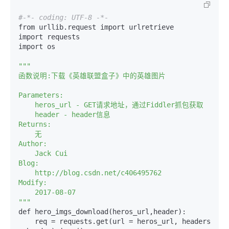
#-*- coding: UTF-8 -*-
from urllib.request import urlretrieve

import requests

import os

""
"

函数说明:下载《英雄联盟盒子》中的英雄图片

Parameters:

    heros_url - GET请求地址，通过Fiddler抓包获取

    header - header信息

Returns:

    无

Author:

    Jack Cui

Blog:

    http://blog.csdn.net/c406495762

Modify:

    2017-08-07

"
""
def hero_imgs_download(heros_url,header):

    req = requests.get(url = heros_url, headers 