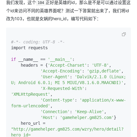
我们发现，这个
正好是英雄的id，那么是不是可以通过设置这
104
个id来访问不同的英雄界面呢？测试一下答案就出来了，我们将id
改为103，也就是女娲的hero_id，编写代码如下：
#-*- coding: UTF-8 -*-
import requests

if
 __name__ == 
'__main__'
:   

    headers = {
'Accept-Charset'
: 
'UTF-8'
,

'Accept-Encoding'
: 
'gzip,deflate'
,

'User-Agent'
: 
'Dalvik/2.1.0 (Linux; 
U; Android 6.0.1; MI 5 MIUI/V8.1.6.0.MAACNDI)'
,

'X-Requested-With'
: 
'XMLHttpRequest'
,

'Content-type'
: 
'application/x-www-
form-urlencoded'
,

'Connection'
: 
'Keep-Alive'
,

'Host'
: 
'gamehelper.gm825.com'
}

    hero_url = 
"http://gamehelper.gm825.com/wzry/hero/detail?
hero_id=