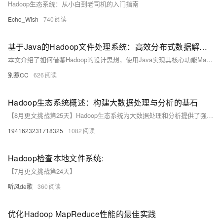
Hadoop生态系统：从小白到老司机的入门指南
Echo_Wish
740
基于Java的Hadoop文件处理系统：高效分布式数据解析与存储
本文介绍了如何借鉴Hadoop的设计思想，使用Java实现其核心功能MapReduce，解决海量数据处理问题。通过类比图书馆管理系统，详细解释了Hadoop的两大组件：HDFS（分布式文件系统）和MapReduce（分布式计算模型）。具体实现了单词统计任务，并扩展支持CSV和JSON格式的数据解析。为了提升性能，引入了Combiner减少中间数据传输，以及自定义Partitioner解决数据倾斜问题。最后总结了Hadoop在大数据处理中的重要性，鼓励Java开发者学习Hadoop以拓展技术边界。
别惹CC
626
Hadoop生态系统概述：构建大数据处理与分析的基石
【8月更文挑战第25天】Hadoop生态系统为大数据处理和分析提供了强大的基础设施和工具集。通过不断扩展和优化其组件和功能，Hadoop将继续在大数据时代发挥重要作用。
1941623231718325
1082
Hadoop检查本地文件系统:
【7月更文挑战第24天】
听风de歌
360
优化Hadoop MapReduce性能的最佳实践