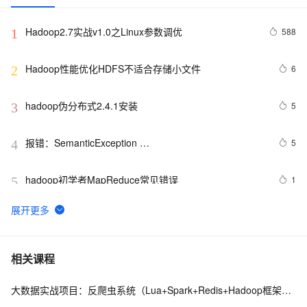
Hadoop2.7实战v1.0之Linux参数调优
588
1
Hadoop性能优化HDFS不适合存储小文件
6
2
hadoop伪分布式2.4.1安装
5
3
报错：SemanticException 
5
4
org.apache.hadoop.hive.ql.metadata.HiveException: 
java.lang.RuntimeException：Un
hadoop初学者MapReduce常见错误
1
5
工良出品：包教会，Hadoop、Hive 搭建部署简易教程
4
6
Hadoop与机器学习的融合：案例研究
3
7
相关课程
大数据实战项目：反爬虫系统（Lua+Spark+Redis+Hadoop框架搭建）第二阶段
Hadoop【基础知识 02】【分布式计算框架MapReduce
7
8