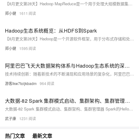
【8月更文第28天】Hadoop MapReduce是一个用于处理大规模数据集的软件框架，适用于分布式计算环境。虽然MapReduce框架本身具有很好的可扩展性和容错性，但在某些情况下，任务执行可能会因为各种原因导致性能瓶颈。本文将探讨如何通过调整配置参数和优化算法逻辑来提高MapReduce任务的效率。
郑小健
1611
Hadoop生态系统概览：从HDFS到Spark
【8月更文第28天】Hadoop是一个开源软件框架，用于分布式存储和处理大规模数据集。它由多个组件构成，旨在提供高可靠性、高可扩展性和成本效益的数据处理解决方案。本文将介绍Hadoop的核心组件，包括HDFS、MapReduce、YARN，并探讨它们如何与现代大数据处理工具如Spark集成。
郑小健
1595
阿里巴巴飞天大数据架构体系与Hadoop生态系统的深度融合：构建高效、可扩展的数据处理平台
技术持续创新：随着新技术的不断涌现和应用场景的复杂化，阿里巴巴将继续投入研发力量推动技术创新和升级换代。 生态系统更加完善：Hadoop生态系统将继续扩展和完善，为用户提供更多元化、更灵活的数据处理工具和服务。
游客lkw7toijkbadm
964
大数据-82 Spark 集群模式启动、集群架构、集群管理器 Spark的HelloWorld + Hadoop + HDFS
大数据-82 Spark 集群模式启动、集群架构、集群管理器 Spark的HelloWorld + Hadoop + HDFS
武子康
1231
热门文章
最新文章