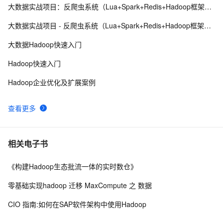
核心概念+编程模型+combiner&partitioner+词频统计案例
大数据实战项目：反爬虫系统（Lua+Spark+Redis+Hadoop框架搭建）第五阶段
解析与进阶+作业的生命周期】（图片来源于网络）
深入理解Java GSS（含kerberos认证及在hadoop、flink
8
9
大数据实战项目 - 反爬虫系统（Lua+Spark+Redis+Hadoop框架搭建）第六阶段
案例场景举例）
如何重新启动Hadoop NameNode及所有守护进程
2
10
大数据Hadoop快速入门
Hadoop快速入门
Hadoop企业优化及扩展案例
查看更多
相关电子书
《构建Hadoop生态批流一体的实时数仓》
零基础实现hadoop 迁移 MaxCompute 之 数据
CIO 指南:如何在SAP软件架构中使用Hadoop