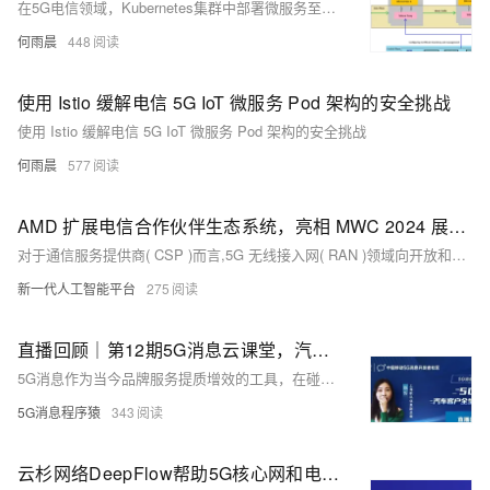
在5G电信领域，Kubernetes集群中部署微服务至关重要，但也带来了重大的安全挑战。Istio作为一个强大的开源服务网格，能有效地管理这些微服务间的通信，通过其控制平面自动将Sidecar代理注入到各微服务Pod中，确保了安全且高效的通信。Istio的架构由数据平面和控制平面组成，其中Sidecar代理作为Envoy代理运行在每个Pod中，拦截并管理网络流量。此外，Istio支持多种Kubernetes发行版和服务，如EKS等，不仅增强了安全性，还提高了应用性能和可观测性。
何雨晨
448
使用 Istio 缓解电信 5G IoT 微服务 Pod 架构的安全挑战
使用 Istio 缓解电信 5G IoT 微服务 Pod 架构的安全挑战
何雨晨
577
AMD 扩展电信合作伙伴生态系统，亮相 MWC 2024 展示 5G 与 6G、vRAN、Open RAN 领域先进技术
对于通信服务提供商( CSP )而言,5G 无线接入网( RAN )领域向开放和虚拟化网络的发展势头持续强劲。其中大有裨益,包括能够轻松构建、定制和管理网络,从而满足不同需求。与传统 RAN 相比,基于 vRAN 和 OpenRAN 的系统还提供了通向云原生技术的途径以及供应商灵活性。 因此,包括 AMD 在内的越来越多的行业领先企业正在提供支持当今 5G 开放和虚拟专网的解决方案也就不足为奇了。
新一代人工智能平台
275
直播回顾｜第12期5G消息云课堂，汽车服务的“升级密码” | 文末有回放
5G消息作为当今品牌服务提质增效的工具，在碰上汽车行业后，两者又将如何进行融合？实现汽车客户全生命周期价值管理？
5G消息程序猿
343
云杉网络DeepFlow帮助5G核心网和电信云构建可观测性