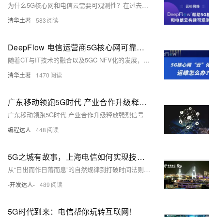
为什么5G核心网和电信云需要可观测性？在过去的2021年，其实5G核心网在全球发生了多次影响范围大、持续时间长、社会影响广的故障。2021年的4月份加拿大Rogers发生了一次长达26个小时全国范围的移动通信网故障，故障发生后缺乏快速定位手段，导致故障难以在短时间内定位、消除。
清华土著
583
DeepFlow 电信运营商5G核心网可靠性监控运维最佳实践
随着CT与IT技术的融合以及5GC NFV化的发展，逐渐暴露出IT技术对通信网络可靠性的影响。云计算技术可以为通信网络带来硬件通用化、弹性化、资源池化，业务迭代加速等好处，但原有专用设备的可靠性、易维护性在新的云架构中面临巨大挑战。DeepFlow基于云原生的软探针流量采集技术、智能流量分析技术，实现对5GC云资源池硬件层网络接口、虚拟层网络接口、VNF层网络接口的全栈流量采集和分析，搭建5GC网络智能监控分析平台。
清华土著
1470
广东移动领跑5G时代 产业合作升级释放强烈信号
广东移动领跑5G时代 产业合作升级释放强烈信号
编程达人
448
5G之城有故事，上海电信如何实现技术落地场景应用双领跑
从“日出而作日落而息”的自然规律到打破时间法则的“不夜城”诞生，人类生活的改变来自于科技。 上海，一座拥有2400万人口的超级城市，是不夜城的代名词。5G技术高速落地，不夜城有了新故事，上海24小时不间断营业的图景又发生了新变化。
-开发达人-
489
5G时代到来：电信帮你玩转互联网！