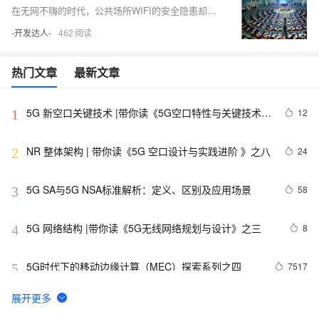
在无网不嗨的时代，公共场所WIFI的安全隐患却令人头疼不已：数据曝光、身份泄露、钓鱼陷阱……不过最近互评狮发现，老牌运营商正在为你的网络生活提供最优解。
-开发达人-
462
热门文章
最新文章
5G 新空口关键技术 |带你读《5G空口特性与关键技术》
12
1
之三
NR 整体架构 | 带你读《5G 空口设计与实践进阶 》之八
24
2
5G SA与5G NSA标准解析：定义、区别及应用场景
58
3
5G 网络结构 |带你读《5G无线网络规划与设计》之三
8
4
5G时代下的移动边缘计算（MEC）探索系列之四
7517
5
2G、3G、4G与5G技术：主要区别详解
32
6