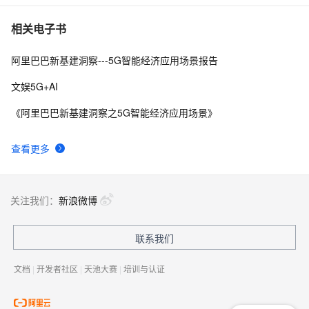
5G的要求和主要性能指标 | 《5G移动无线通信技术》之
8
7
相关电子书
六
阿里巴巴新基建洞察---5G智能经济应用场景报告
LTE-NR 双连接|带你读《5G无线网络规划与设计》之十
3
8
二
文娱5G+AI
5G 组网部署策略  | 带你读《5G时代的承载网》之十四
10
9
《阿里巴巴新基建洞察之5G智能经济应用场景》
无线路由器说说2.4G和5G Wi-Fi的区别
440
10
查看更多
关注我们：
新浪微博
联系我们
文档
|
开发者社区
|
天池大赛
|
培训与认证