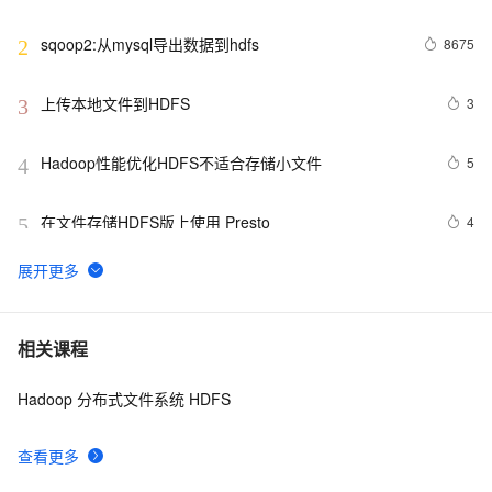
directory
sqoop2:从mysql导出数据到hdfs
8675
2
上传本地文件到HDFS
3
3
Hadoop性能优化HDFS不适合存储小文件
5
4
在文件存储HDFS版上使用 Presto
4
5
【Hadoop生态】HDFS入门,看完就懂
5
6
大数据||HDFS HA 设计
596
7
相关课程
Hadoop 分布式文件系统 HDFS
Shell遍历HDFS路径统计层级目录大小
5
8
查看更多
文件存储HDFS版和数据库MySQL双向数据迁移
4
9