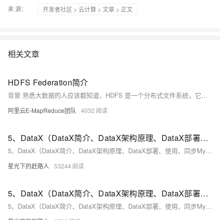
来 源：
开发者社区
>
云计算
>
文章
> 正文
相关文章
HDFS Federation简介
背景 熟悉大数据的人应该都知道，HDFS 是一个分布式文件系统，它是基于谷歌的 GFS 思路实现的开源系统，它的设计目的就是提供一个高度容错性和高吞吐量的海量数据存储解决方案。在经典的 HDFS 架构中有2个 NameNode 和多个 DataNode 的，如下： 从上面可以看出 HDFS 的架构其实大致可以分为两层： Namespace：由目录，文件和数据块组成，支持常见的文件系统操作，例如创建，删除，修改和列出文件和目录。
阿里云E-MapReduce团队
4032
5、DataX（DataX简介、DataX架构原理、DataX部署、使用、同步MySQL数据到HDFS、同步HDFS数据到MySQL）（一）
5、DataX（DataX简介、DataX架构原理、DataX部署、使用、同步MySQL数据到HDFS、同步HDFS数据到MySQL）（一）
星光下的赶路人
53244
5、DataX（DataX简介、DataX架构原理、DataX部署、使用、同步MySQL数据到HDFS、同步HDFS数据到MySQL）（二）
5、DataX（DataX简介、DataX架构原理、DataX部署、使用、同步MySQL数据到HDFS、同步HDFS数据到MySQL）（二）