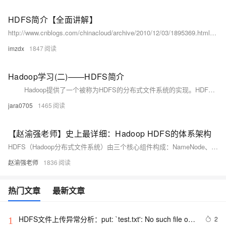
HDFS简介【全面讲解】
http://www.cnblogs.com/chinacloud/archive/2010/12/03/1895369.html 【一】HDFS简介HDFS的基本概念1.1、数据块(block)HDFS(Hadoop Distributed File System)默认的最基本的存储单位是64M的数据块。
imzdx
1847
Hadoop学习(二)——HDFS简介
Hadoop提供了一个被称为HDFS的分布式文件系统的实现。HDFS是Hadoop系统的基础层，主要负责数据的存储、管理和容错处理，设计思想来源于Google的GFS（Google File System）文件系统。
jara0705
1465
【赵渝强老师】史上最详细：Hadoop HDFS的体系架构
HDFS（Hadoop分布式文件系统）由三个核心组件构成：NameNode、DataNode和SecondaryNameNode。NameNode负责管理文件系统的命名空间和客户端请求，维护元数据文件fsimage和edits；DataNode存储实际的数据块，默认大小为128MB；SecondaryNameNode定期合并edits日志到fsimage中，但不作为NameNode的热备份。通过这些组件的协同工作，HDFS实现了高效、可靠的大规模数据存储与管理。
赵渝强老师
1836
热门文章
最新文章
HDFS文件上传异常分析：put: `test.txt': No such file or 
2
1