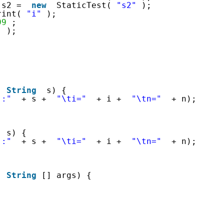
服务生态伙伴
云工开物
 s2 =
new
StaticTest(
"s2"
);
企业应用
Night Plan 支持 Qwen 3.8-Max
视频直播
AI 办公
无影云电脑
NEW
GLM-5.2
Wan2.7-T
rint(
"i"
);
Red Hat
端分发内容
30+ 款产品免费体验
夜间 5 折，Qwen/Meoo/TokenPlan 客户专享
易接入、低延迟、高并发、流畅的直播服务
AI智能应用
随时随地安
99
;
科研合作
视觉 Coding、空间感知、多模态思考等全面升级
1M上下文，专为长程任务能力而生
ERP
"
);
堂（旗舰版）
SUSE
智能客服
CRM
2个月
26年服务口碑，超过4000万个域名在这里注册，域名注册快人一步
自动承接线索
建站小程序
OA 办公系统
AI 应用构建
大模型原生
力提升
财税管理
模板建站
Qoder
大模型服务平台百炼-应用模版
HOT
NEW
(
String
s) {
":"
+ s +
"\ti="
+ i +
"\tn="
+ n);
面向真实软件
个人版上线、团队版降价；千问3.8-Max首发发尝鲜
丰富多元化的应用模版和解决方案
400电话
定制建站
万有无界
大模型服务平台百炼-智能体
方案
广告营销
模板小程序
的模型效果
灵活可视化地构建企业级 Agent
s) {
定制小程序
":"
+ s +
"\ti="
+ i +
"\tn="
+ n);
秒悟
人工智能平台 PAI
APP 开发
云端极速 AI 
新一代 AI 视频生成模型，深度适配广告营销等场景
AI Native 的算法工程平台，一站式完成建模、训练、推理服务部署
建站系统
(
String
[] args) {
AI 应用
10分钟微调：让0.6B模型媲美235B模
多模态数据信