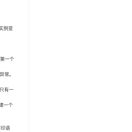
力
百炼 HappyHorse 1.1 发布
实例变
“云联络中心”名称变更为“伶
鹊”
事件总线智能分析 Luma 发
。第一个
布
云消息队列 Kafka 版新增消
r异常。
息入湖能力
只有一
云安全中心上线智能行为分
析功能
建一个
云防火墙 ACL 访问控制支持
配置 Web 过滤功能
百炼 Token Plan Qwen3.7-
打印语