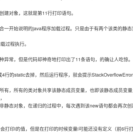
创建对象，这就是第11行打印语句。
合一开始说明的java程序加载过程。只是由于有两个该类的静态
加载过程执行。
各种异常，但是代码却神奇地打印出了11条语句，的确让人吃惊
tatic去掉，然后运行程序，就会提示StackOverflowErro
类所有，所有的类对象共享该静态成员变量，也即该静态成员变量
，
非静态对象，在递归的过程中，每次遇到该new语句都会再次创
t中会打印i的值，但是在打印的时候变量i可能还没有定义（前6行