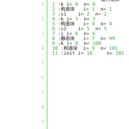
       1

1
:k i=
0
n=
0
2
:构造块 i=
1
n=
1
3
:s1 i=
2
n=
2
       2

4
:k i=
3
n=
3
5
:构造块 i=
4
n=
4
6
:s2 i=
5
n=
5
       3

7
:i i=
6
n=
6
8
:静态块 i=
7
n=
99
9
:k i=
8
n=
100
       4

10
:构造块 i=
9
n=
101
11
:init i=
10
n=
102
       5

       6

       7

       8

       9
