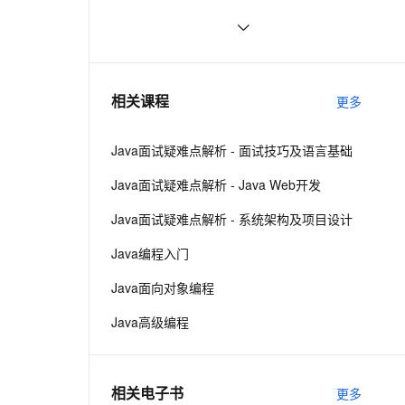
云聚AI 严选权益
AI 原生数据库服务发布
SSL 证书
Java线程：新特征-原子量
719
2V
Fun-ASR
，一键激活高效办公新体验
全接入的云上超级电脑
精选AI产品，从模型到应用全链提效
Agent 数据网关
文戏情感细腻自然，动作戏激烈拳拳到肉，实现更强表演能力
支持中英文自由切换，具备更强的噪声鲁棒性
堡垒机
Java 注解 阐释 hibernate ORM
3
AI 用量加速计划
云原生数据库 PolarDB
防火墙
、识别商机，让客服更高效、服务更出色。
java 中的多线程   内部类实现 数据共
新老同享，达量后返
Agentic Database 发布
8
相关课程
更多
享 和 Runnable实现数据共享
主机安全
应用
DataWorks 数据集成支持多
项数据源及数据同步能力
Java面试疑难点解析 - 面试技巧及语言基础
千问办公
NEW
AI 应用及服务市场
的智能体编程平台
一站式AI生产力平台
Java面试疑难点解析 - Java Web开发
云备份新版控制台操作界面
上线
AI 应用
伶鹊
Java面试疑难点解析 - 系统架构及项目设计
企业级人与Agent协作平台，接入和调度多个数字员工
智能客服平台，对话机器人、对话分析、智能外呼
大模型
Milvus 单可用区升级同城容
Java编程入门
灾产品化
大模型服务平台百炼 - 全妙
自然语言处理
Java面向对象编程
应用创作平台
多模态内容创作工具，已接入 DeepSeek
云防火墙支持基于 APP-ID
数据标注
的策略管控
Java高级编程
机器学习
云 Skills 门户商业化发布
相关电子书
更多
息提取
与 AI 智能体进行实时音视频通话