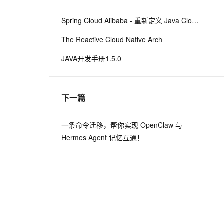
PolarDB Agentic Database
从文本、图片、视频中提取结构化的属性信息
构建支持视频理解的 AI 音视频实时通话应用
发布
Spring Cloud Alibaba - 重新定义 Java Cloud-Native
t.diy 一步搞定创意建站
构建大模型应用的安全防护体系
秒悟 Meoo CLI 支持一键部
The Reactive Cloud Native Arch
通过自然语言交互简化开发流程,全栈开发支持
通过阿里云安全产品对 AI 应用进行安全防护
署项目至阿里云账号
JAVA开发手册1.5.0
Flink OSS 支持
AssumeRole 角色自定义
百炼 Qwen3.7-Flash 系列模
下一篇
型发布
一条命令迁移，帮你实现 OpenClaw 与
Qoder CN V1.7.0 发布
Hermes Agent 记忆互通！
云安全中心 AI BAS 智能自动
化模拟渗透攻击产品发布
DataWorks ChatBI 会话支持
上传临时文件分析
MaxCompute SQL 支持脚本