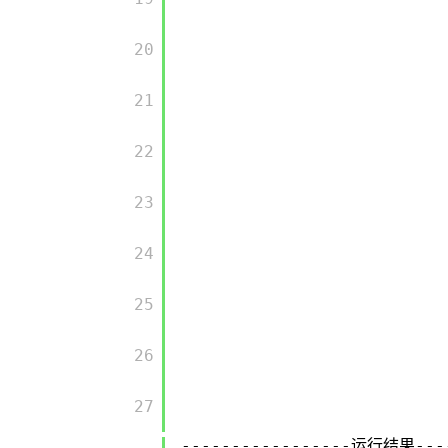
       20

       21

       22

       23

       24

       25

       26

       27

-----------------运行结果---