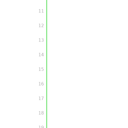
专有云
       11

10 分钟在聊天系统中增加
       12

       13

       14

       15

       16

       17

       18

       19
