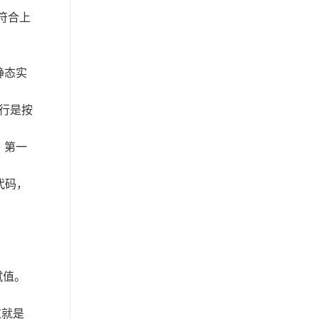
多智能体治理与协作平台
符合上
AgentTeams 公测发布
AI 原生数据库服务正式商业
化
静态实
实时数仓 Hologres 长记忆服
行是按
务发布
云安全中心基础版本以及防
，第一
勒索模块支持弹性防护
代码，
全域智能运维平台 STAROps
正式商业化
EMR Serverless Spark 最佳
实践 Paimon 混合检索
百炼智谱开源旗舰模型
赋值。
GLM-5.2 模型上线
这就是
ES 发布事件中心智能诊断能