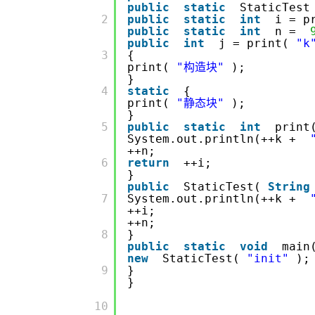
public
static
StaticTest
CDN
AI 产品 免费试用
网络
安全
云开发大赛
Qwen3-VL-Plus
       2

public
static
int
i = p
Tableau 订阅
弹性内容分发服务加快向终
1亿+ 大模型 tokens 和 
public
static
int
n =
可观测
入门学习赛
public
int
j = print(
"k
中间件
AI空中课堂在线直播课
域名
140+云产品 免费试用
       3

{
print(
"构造块"
);
上云与迁云
产品新客免费试用，最长1
数据库
}
生态解决方案
       4

static
{
大模型服务
企业出海
大模型ACA认证体验
大数据计算
print(
"静态块"
);
助力企业全员 AI 认知与能
}
行业生态解决方案
千问AI平台-Token Plan
政企业务
       5

public
static
int
print
媒体服务
System.out.println(++k +
开发者生态解决方案
++n;
企业服务与云通信
       6

return
++i;
千问AI平台-模型体验
AI 开发和 AI 应用解决
}
在线体验全尺寸、多种模态
public
StaticTest(
String
域名与网站
       7

System.out.println(++k +
++i;
Happy 系列大模型
终端用户计算
++n;
       8

}
Serverless
public
static
void
main
new
StaticTest(
"init"
);
       9

}
开发工具
大模型解决方案
}
迁移与运维管理
       10

快速部署 Dify，高效搭建 