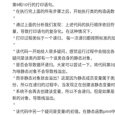
第9和10行的打印语句。
* 在执行完上面的所有步骤之后，开始执行类的构造函数
*
* 通过上面的分析我们发现：上述代码的执行顺序依旧符
量，导致打印语句的复杂化。在这种情况下，
* 打印过程类似于一个递归， 每一次递归都按照标准的
*
* 该代码一开始给人很多疑问，感觉运行过程中会抛出
疑问是该类内部有一个该类自身的静态对象，
* 是否会导致循环递归。大家可以尝试一下，将代码第3或4行的s
为啥静态对象不会导致栈溢出，
* 而非静态对象就会溢出？这是因为静态成员变量属于
份，所以在递归的过程中，当发现正在创建该静态变量时
* 系统不会再去创建该变量，所以不会递归。但是如果是
新的对象，导致栈溢出。
*
* 该代码中另一个疑问是变量i的初值。在静态函数prin