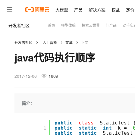
大模型
产品
解决方案
权益
定价
开发者社区
首页
模型体验
探索云世界
问产品
动手实
大模型
产品
解决方案
权益
定价
云市场
伙伴
服务
了解阿里云
精选产品
精选解决方案
普惠上云
产品定价
精选商城
成为销售伙伴
售前咨询
为什么选择阿里云
千问AI平台
开发者社区
人工智能
文章
正文
了解云产品的定价详情
云服务器 ECS
通义千问3 + MCP：一
普惠上云 官方力荐
分销伙伴
在线服务
网站建设
什么是云计算
java代码执行顺序
安全可靠、弹性可伸缩的云
云服务器38元/年起，超
咨询伙伴
多端小程序
技术领先
云上成本管理
售后服务
容器计算服务 ACS
官方推荐返现计划
大模型
精选产品
精选解决方案
Salesforce 国际版订阅
稳定可靠
管理和优化成本
推荐新用户得奖励，单订单
销售伙伴合作计划
2017-12-06
1809
自助服务
友盟天域
安全合规
人工智能与机器学习
AI
文本生成
负载均衡 SLB
10 分钟搭建微信、支付
云工开物
无影生态合作计划
在线服务
观测云
分析师报告
对云上流量进行按需分发的
高效部署网站，快速应用到
高校专属算力普惠，学生认
计算
互联网应用开发
Qwen3.8-Max
HOT
Salesforce On Alibaba C
工单服务
Tuya 物联网平台阿里云
研究报告与白皮书
云数据库 RDS
Kimi K2，开源万亿参
简介：
Consulting Partner 合
大数据
容器
智能体时代全能旗舰模型
免费试用
短信专区
蓝凌 OA
AI 大模型销售与服务生
现代化应用
存储
天池大赛
Qwen3.7-Plus
云原生大数据计算服务 Max
解决方案免费试用 新老
电子合同
public
class
StaticTest 
       1

public
static
int
k =
面向分析的企业级SaaS模
最高领取价值200元试用
能看、能想、能动手的多模
安全
网络与CDN
AI 算法大赛
public
static
StaticTest
畅捷通