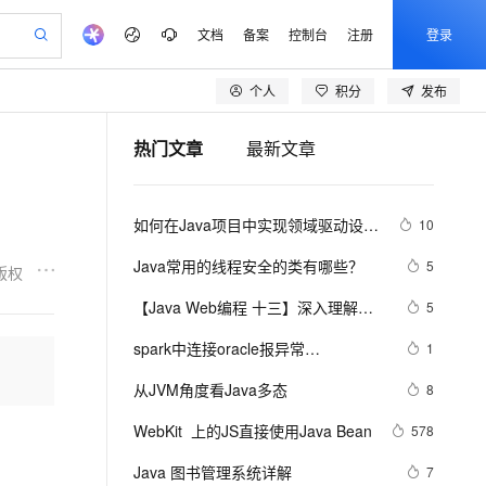
文档
备案
控制台
注册
登录
个人
积分
发布
验
作计划
器
AI 活动
专业服务
服务伙伴合作计划
开发者社区
加入我们
产品动态
服务平台百炼
5亿算力补贴
热门文章
最新文章
一站式生成采购清单，支持单品或批量购买
建企业门户网站
S产品伙伴计划（繁花）
峰会
平台百炼
造的大模型服务与应用开发平台
低成本、高性能的湖仓一体化架构
AI 生产力先锋
Al MaaS 服务伙伴赋能合作
域名
博文
Careers
大模型
新迁上云，5亿补贴
Qwen3.8-Max 模型上线
开启高性价比 AI 编程新体验
、训练以及应用构建服务
以可视化方式快速构建移动和 PC 门户网站
先锋实践拓展 AI 生产力的边界
通过 SelectDB 实现湖仓对接和实时分析处理
享不停
计划
海大会
伙伴信用分合作计划
商标
问答
社会招聘
如何在Java项目中实现领域驱动设计
10
数据分析 Agent
SS
AI 剧本生成与动画创作
飞天发布时刻
Open Search 向量检索版支
划
备案
电子书
校园招聘
（DDD）
视频创作，一键激活电商全链路生产力
基于 Hologres 快速构建企业级数据分析 Agent
稳定、安全、高性价比、高性能的云存储服务
根据图文生成剧本，快速实现动画创作
所见，即是所愿
持视频检索 Pipeline 功能
更多支持
Java常用的线程安全的类有哪些？
5
版权
划
公司注册
镜像站
视频生成
语音识别与合成
y 平台，高效搭建 AI 应用
PolarDB
与 AI 智能体进行实时音视频通话
AI 实训营
应用身份服务 (IDaaS)
【Java Web编程 十三】深入理解
5
合作伙伴培训与认证
划
上云迁移
站生成，高效打造优质广告素材
依托云原生高可用架构,实现Dify私有化部署
100%兼容MySQL、PostgreSQL，兼容Oracle，支持集中和分布式
从基础到进阶，Agent 创客手把手教你
OpenClaw 管理能力上线
构建支持视频理解的 AI 音视频实时通话应用
JDBC规范
lScope
我要反馈
e-1.1-T2V
Qwen3-TTS-Flash
spark中连接oracle报异常
1
查询合作伙伴
n Alibaba Cloud ISV 合作
代维服务
 PAI
从 HTTP 到 HTTPS，实现数据加密传输
基于 RAGFlow 构建私有知识问答应用
大模型
MaxCompute MaxFrame 提
java.sql.SQLException: No suitable 
畅细腻的高质量视频
离线语音合成大模型，多语言方言自适应，低延迟高稳定
创新加速
从JVM角度看Java多态
ope
登录合作伙伴管理后台
8
我要建议
书部署至网站应用,建立加密连接
站，无忧落地极速上线
发、训练和推理服务
供自动弹性内存功能
零代码起步，开源 RAG 实现企业级智能搜索
driver
安全
WebKit  上的JS直接使用Java Bean
我要投诉
e-1.1-I2V
Cosyvoice-V3-Flash
578
火墙 WAF
上云场景组合购
Milvus 弹性伸缩功能新增节
伴
漫剧创作，剧本、分镜、视频高效生成
式解决web应用核心安全痛点
覆盖90%+业务场景，专享组合折扣价
点支持范围
畅自然，细节丰富
高表现力语音合成大模型，语音克隆听感自然
VPN
Java 图书管理系统详解
7