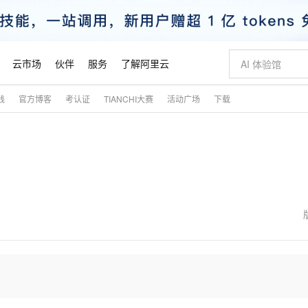
云市场
伙伴
服务
了解阿里云
践
官方博客
考认证
TIANCHI大赛
活动广场
下载
AI 特惠
数据与 API
成为产品伙伴
企业增值服务
最佳实践
价格计算器
AI 场景体
基础软件
产品伙伴合
阿里云认证
市场活动
配置报价
大模型
自助选配和估算价格
新方式
睿译宝，AI翻译排版一步到位
智启 AI 普惠权益
产品生态集成认证中心
企业支持计划
云上春晚
域名与网站
千问官方 MaaS 平台，为开发者和 Agent 而生，新用户赠送 1 亿 + tokens 额度
Qwen Aud
AI Coding
阿里云Maa
2026 阿里云
云服务器 E
为企业打
数据集
Windows
大模型认证
模型
NEW
NEW
交付可用成果
值低价云产品抢先购
上传文档即自动完成翻译和格式还原
至高享 1亿+免费 tokens，加速 Al 应用落地
提供智能易用的域名与建站服务
智能编程，一键
安全可靠、
产品生态伙伴
专家技术服务
云上奥运之旅
弹性计算合作
阿里云中企出
手机三要素
宝塔 Linux
全部认证
价格优势
有专属领域专家
GLM-5.2：长任务时代开源旗舰模型
阿里云 OPC 创新助力计划
千问大模型
即刻拥有 DeepS
AI 电商营销
对象存储 O
大模型
产品生态伙伴工作台
企业增值服务台
云栖战略参考
云存储合作计
云栖大会
身份实名认证
CentOS
训练营
推动算力普惠，释放技术红利
最高返9万
多领域专家智能体,一键组建 AI 虚拟交付团队
快速构建应用程序和网站，即刻迈出上云第一步
至高百万元 Token 补贴，加速一人公司成长
多元化、高性能、安全可靠的大模型服务
真正可用的 1M 上下文,一次完成代码全链路开发
轻松解锁专属 Dee
从图文生成到
云上的中国
数据库合作计
活动全景
短信
Docker
图片和
站式影视创作平台
Hermes Agent，打造自进化智能体
Token Plan 模型订阅计划
数字证书管理服务（原SSL证书）
5 分钟轻松部署
AI 广告创作
无影云电脑
企业成长
NEW
信息公告
看见新力量
云网络合作计
OCR 文字识别
JAVA
证享300元代金券
可视化编排打通从文字构思到成片全链路闭环
全托管，含MySQL、PostgreSQL、SQL Server、MariaDB多引擎
自主进化，持久记忆，越用越聪明
Qwen3.8-Max 首发尝鲜，限时加量 10 倍，夜间低至2折
实现全站HTTPS，呈现可信的WEB访问
图文、视频一
随时随地安
魔搭 Mode
Kimi-K3
HappyHors
NEW
loud
服务实践
官网公告
金融模力时刻
Salesforce O
版
发票查验
全能环境
Claude Code + GStack 打造工程团队
千问办公，限时限量积分加倍
Qoder
低代码高效构
AI 建站
短信服务
型
NEW
作计划
Kimi 最新旗舰模型，长程编程与推理利器
让文字生成流
计划
创新中心
魔搭 ModelSc
健康状态
理服务
让AI从“聊天伙伴”进化为能干活的“数字员工”
安装技能 GStack，拥有专属 AI 工程团队
你的AI工作搭子，覆盖日常办公高频场景
面向真实软件的智能体编程平台
0 代码专业建
客户案例
天气预报查询
操作系统
态合作计划