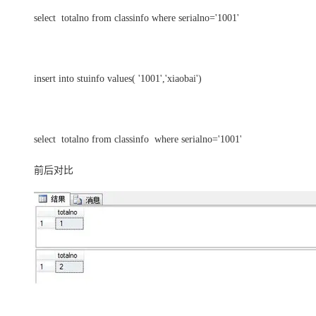
select totalno from classinfo where serialno='1001'
insert into stuinfo values( '1001','xiaobai')
select totalno from classinfo where serialno='1001'
前后对比