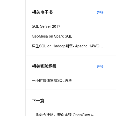
相关电子书
更多
息提取
与 AI 智能体进行实时音视频通话
从文本、图片、视频中提取结构化的属性信息
构建支持视频理解的 AI 音视频实时通话应用
SQL Server 2017
t.diy 一步搞定创意建站
构建大模型应用的安全防护体系
GeoMesa on Spark SQL
通过自然语言交互简化开发流程,全栈开发支持
通过阿里云安全产品对 AI 应用进行安全防护
原生SQL on Hadoop引擎- Apache HAWQ 2.x最新技术解密malili
相关实验场景
更多
一小时快速掌握SQL语法
下一篇
一条命令迁移，帮你实现 OpenClaw 与