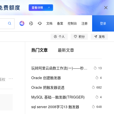
文档
备案
控制台
注册
登录
个人
积分
发布
验
作计划
器
AI 活动
专业服务
服务伙伴合作计划
开发者社区
加入我们
产品动态
服务平台百炼
阿里云 OPC 创新助力计划
热门文章
最新文章
一站式生成采购清单，支持单品或批量购买
io：打造专属 AI 语音助手
S产品伙伴计划（繁花）
峰会
CS
造的大模型服务与应用开发平台
一句话生成原生可编辑精美 PPT 文稿
AI 生产力先锋
Al MaaS 服务伙伴赋能合作
域名
博文
Careers
至高可申请百万元
Qwen3.8-Max 模型上线
开启高性价比 AI 编程新体验
弹性可伸缩的云计算服务
Qwen-Audio-3.0-Realtime 端到端实时语音角色扮演
输入一句话想法, 轻松生成专业的 PPT
先锋实践拓展 AI 生产力的边界
Token 补贴，五大权
计划
海大会
伙伴信用分合作计划
商标
问答
社会招聘
玩转阿里云函数工作流(一)——秒级
13
益加速 OPC 成功
eek-V4-Pro
SS
一键部署幻兽帕鲁游戏服务器
飞天发布时刻
HOT
Open Search 向量检索版支
划
备案
电子书
校园招聘
定时触发器
pSeek-V4-Pro
视频创作，一键激活电商全链路生产力
稳定、安全、高性价比、高性能的云存储服务
一键购买专属联机服务器，轻松开启游戏
所见，即是所愿
持视频检索 Pipeline 功能
更多支持
Oracle 创建触发器
4
版权
划
公司注册
镜像站
视频生成
语音识别与合成
专属 QwenPaw
漫剧工坊：一站式动画创作平台
AI 实训营
HOT
应用身份服务 (IDaaS)
Oracle 把触发器说透
682
合作伙伴培训与认证
划
上云迁移
站生成，高效打造优质广告素材
全接入的云上超级电脑
从聊天伙伴进化为能主动干活的本地数字员工
快速生产连贯的高质量长漫剧
从基础到进阶，Agent 创客手把手教你
OpenClaw 管理能力上线
lScope
我要反馈
e-1.1-T2V
Qwen3-TTS-Flash
MySQL 基础---触发器(TRIGGER)
4
查询合作伙伴
n Alibaba Cloud ISV 合作
代维服务
建企业门户网站
10 分钟搭建微信、支付宝小程序
MaxCompute MaxFrame 提
畅细腻的高质量视频
离线语音合成大模型，多语言方言自适应，低延迟高稳定
创新加速
sql server 2008学习13 触发器
ope
登录合作伙伴管理后台
648
我要建议
站，无忧落地极速上线
以可视化方式快速构建移动和 PC 门户网站
国内短信简单易用，安全可靠，秒级触达，全球覆盖200+国家和地区。
高效部署网站，快速应用到小程序
供自动弹性内存功能