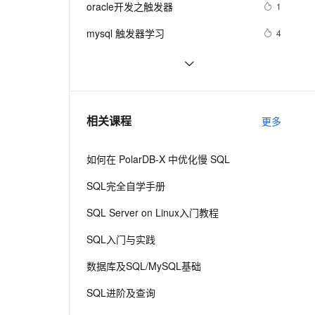
安全
oracle开发之触发器
我要投诉
e-1.1-I2V
Cosyvoice-V3-Flash
1
PolarDB
上云场景组合购
Milvus 弹性伸缩功能新增节
伴
漫剧创作，剧本、分镜、视频高效生成
100%兼容MySQL、PostgreSQL，兼容Oracle，支持集中和分布式
覆盖90%+业务场景，专享组合折扣价
点支持范围
畅自然，细节丰富
高表现力语音合成大模型，语音克隆听感自然
VPN
mysql 触发器学习
4
ernetes 版 ACK
云聚AI 严选权益
AI 原生数据库服务发布
SSL 证书
WPF中样式和行为和触发器
9
2V
Fun-ASR
，一键激活高效办公新体验
理容器应用的 K8s 服务
精选AI产品，从模型到应用全链提效
Agent 数据网关
文戏情感细腻自然，动作戏激烈拳拳到肉，实现更强表演能力
支持中英文自由切换，具备更强的噪声鲁棒性
堡垒机
第二十三章：触发器和行为（四）
352
AI 用量加速计划
云原生数据库 PolarDB
防火墙
、识别商机，让客服更高效、服务更出色。
DML 触发器 output 使用方法
新老同享，达量后返
Agentic Database 发布
533
相关课程
更多
主机安全
应用
如何在 PolarDB-X 中优化慢 SQL
千问办公
NEW
AI 应用及服务市场
的智能体编程平台
一站式AI生产力平台
SQL完全自学手册
AI 应用
伶鹊
SQL Server on Linux入门教程
企业级人与Agent协作平台，接入和调度多个数字员工
智能客服平台，对话机器人、对话分析、智能外呼
大模型
SQL入门与实践
大模型服务平台百炼 - 全妙
自然语言处理
数据库及SQL/MySQL基础
应用创作平台
多模态内容创作工具，已接入 DeepSeek
数据标注
SQL进阶及查询
机器学习