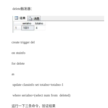
delete触发器：
create trigger del
on stuinfo
for delete
as
update classinfo set totalno=totalno-1
where serialno=(select num from deleted)
运行一下三条命令，验证结果