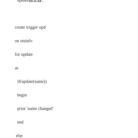
update触发器：
create trigger upd
on stuinfo
for update
as
if(update(name))
begin
print 'name changed'
end
else