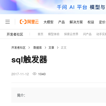
大模型
产品
解决方案
权益
定价
开发者社区
首页
模型体验
探索云世界
问产品
动手实
大模型
产品
解决方案
权益
定价
云市场
伙伴
服务
了解阿里云
精选产品
精选解决方案
普惠上云
产品定价
精选商城
成为销售伙伴
售前咨询
为什么选择阿里云
千问AI平台
开发者社区
数据库
文章
正文
了解云产品的定价详情
大模型服务平台百炼
千问办公，解锁你的工作
普惠上云 官方力荐
分销伙伴
在线服务
网站建设
什么是云计算
大
sql触发器
大模型服务与应用平台
企业级Agent产品，直接
云服务器38元/年起，超
咨询伙伴
多端小程序
技术领先
云上成本管理
售后服务
轻量应用服务器
Agency Agents：拥
官方推荐返现计划
大模型
精选产品
精选解决方案
Salesforce 国际版订阅
稳定可靠
管理和优化成本
推荐新用户得奖励，单订单
销售伙伴合作计划
2017-11-12
1040
自助服务
友盟天域
安全合规
人工智能与机器学习
AI
文本生成
云数据库 RDS
HappyHorse 打造一
云工开物
无影生态合作计划
在线服务
观测云
分析师报告
高校专属算力普惠，学生认
计算
互联网应用开发
Qwen3.8-Max
HOT
Salesforce On Alibaba C
工单服务
Tuya 物联网平台阿里云
研究报告与白皮书
人工智能平台 PAI
快速拥有专属 OpenClaw
简介：
大模
Consulting Partner 合
大数据
容器
智能体时代全能旗舰模型
免费试用
短信专区
一站式AI开发、训练和推
蓝凌 OA
AI 大模型销售与服务生
现代化应用