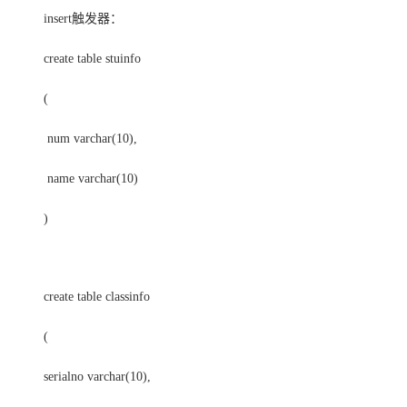
存储
天池大赛
Qwen3.7-Plus
云解析DNS
解决方案免费试用 新老
电子合同
insert触发器：
最高领取价值200元试用
能看、能想、能动手的多模
安全
网络与CDN
AI 算法大赛
畅捷通
create table stuinfo
大数据开发治理平台 Data
AI 产品 免费试用
网络
安全
云开发大赛
Qwen3-VL-Plus
Tableau 订阅
1亿+ 大模型 tokens 和 
(
可观测
入门学习赛
中间件
AI空中课堂在线直播课
云防火墙
140+云产品 免费试用
num varchar(10),
上云与迁云
云原生的云上边界网络安全
产品新客免费试用，最长1
数据库
生态解决方案
大模型服务
企业出海
name varchar(10)
大模型ACA认证体验
大数据计算
助力企业全员 AI 认知与能
行业生态解决方案
千问AI平台-Token Plan
政企业务
)
媒体服务
开发者生态解决方案
企业服务与云通信
千问AI平台-模型体验
AI 开发和 AI 应用解决
在线体验全尺寸、多种模态
域名与网站
create table classinfo
Happy 系列大模型
终端用户计算
(
Serverless
serialno varchar(10),
开发工具