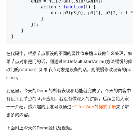
        anim 
=
 ht.Default.startAnim({

            action : 
function
(t) {

                data.p3(p3[
0], p3[1], p3[2] + t *
 d
            }

        });

    }

}
在代码中，根据节点预设的不同的属性值来确认该做什么处理，如
果节点对象是门的话，则通过ht.Default.startAnim()方法缓慢的修
改门的rotation；如果节点对象是设备的话，则缓慢修改设备的po
sition。
到这里，今天的Demo的所有表现和功能就完成了，今天的内容中
有设计到节点的style应用，我没有做深入的讲解，后续会给大家
一一介绍，感兴趣的朋友可以通过
HT for Web
的
样式手册
来了解
更多的内容。
下面附上今天的Demo源码及视频。