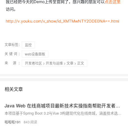
我已经把今天的Demo上传至官网了，感兴趣的朋友可以
点击这里
访问。
http://v.youku.com/v_show/id_XMTMwNTY2ODE0NA==.html
文章标签：
监控
关键词：
web设备面板
来 源：
开发者社区
>
开发与运维
>
文章
> 正文
相关文章
Java Web 在线商城项目最新技术实操指南帮助开发者高效完成商城项目开发
本项目基于Spring Boot 3.2与Vue 3构建现代化在线商城，涵盖技术选型、核心功能实现、安全控制与容器化部署，助开发者掌握最新Java Web全栈开发实践。
啦啦啦191
843