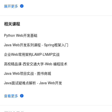
在Winform项目和Web API的.NetCore项目中使用Serilog 
9
6
来记录日志信息
Axis2 Web Services 中使用session的配置及使用方法
551
7
相关课程
Python Web开发基础
DWR3访问WEB元素的两种方法
568
8
Java Web开发系列课程 - Spring框架入门
【WEB安全】详解信息泄漏漏洞
9
9
企业Web常用架构LAMP-LNMP实战
Web乱码解决方法
661
10
高校精品课-西安交通大学-Web 编程技术
Java Web项目实战 - 图书商城
Java面试疑难点解析 - Java Web开发
查看更多