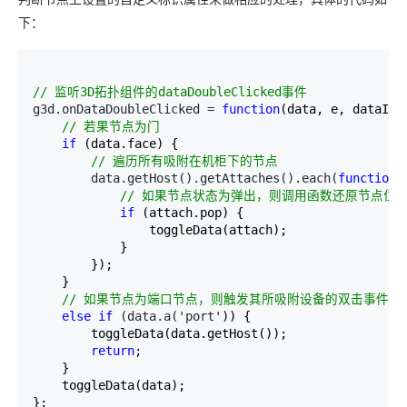
下：
//
 监听3D拓扑组件的dataDoubleClicked事件
g3d.onDataDoubleClicked = 
function
(data, e, dataInfo
//
 若果节点为门
if
 (data.face) {

//
 遍历所有吸附在机柜下的节点
        data.getHost().getAttaches().each(
function
(
//
 如果节点状态为弹出，则调用函数还原节点位
if
 (attach.pop) {

                toggleData(attach);

            }

        });

    }

//
 如果节点为端口节点，则触发其所吸附设备的双击事件
else
if
 (data.a('port'
)) {

        toggleData(data.getHost());

return
;

    }

    toggleData(data);

};