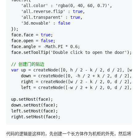
'all.color' : 'rgba(0, 40, 60, 0.7)'
,

'all.reverse.flip' : 
true
,

'all.transparent' : 
true
,

'3d.movable' : 
false
});

face.face 
= 
true
;

face.open 
= 
false
;

face.angle 
= -Math.PI * 0.6
;

face.setToolTip(
'Double click to open the door'
);

//
 创建门的贴边
var
 up = createNode([0, h / 2 - k / 2, d / 2], [w, 
    down 
= createNode([0, -h / 2 + k / 2, d / 2], [
    right 
= createNode([w / 2 - k / 2, 0, d / 2], [
    left 
= createNode([-w / 2 + k / 2, 0, d / 2], [
up.setHost(face);

down.setHost(face);

left.setHost(face);

right.setHost(face);
代码的逻辑是这样的，先创建一个长方体作为机柜的外壳，然后将