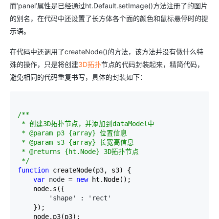
而’panel’属性是已经通过ht.Default.setImage()方法注册了的图片
的别名，在代码中还设置了长方体各个面的颜色和鼠标悬停时的提
示语。
在代码中还调用了createNode()的方法，该方法并没有做什么特
殊的操作，只是将创建
3D拓扑
节点的代码封装起来，精简代码，
避免相同的代码重复书写，具体的封装如下：
/*
*

 * 创建3D拓扑节点，并添加到dataModel中

 * @param p3 {array} 位置信息

 * @param s3 {array} 长宽高信息

 * @returns {ht.Node} 3D拓扑节点

*/
function
 createNode(p3, s3) {

var
 node = 
new
 ht.Node();

    node.s({

'shape' : 'rect'
    });

    node.p3(p3);
