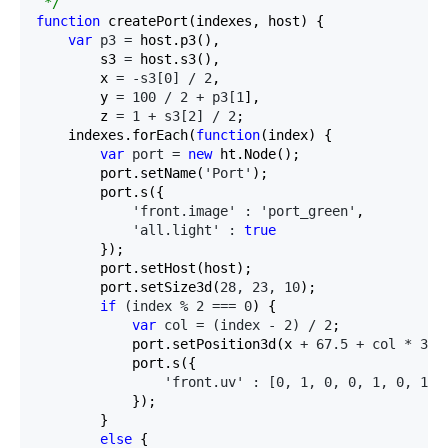
*/
function
 createPort(indexes, host) {

var
 p3 =
 host.p3(),

        s3 
=
 host.s3(),

        x 
= -s3[0] / 2
,

        y 
= 100 / 2 + p3[1
],

        z 
= 1 + s3[2] / 2
;

    indexes.forEach(
function
(index) {

var
 port = 
new
 ht.Node();

        port.setName(
'Port'
);

        port.s({

'front.image' : 'port_green'
,

'all.light' : 
true
        });

        port.setHost(host);

        port.setSize3d(
28, 23, 10
);

if
 (index % 2 === 0
) {

var
 col = (index - 2) / 2
;

            port.setPosition3d(x 
+ 67.5 + col * 32,
            port.s({

'front.uv' : [0, 1, 0, 0, 1, 0, 1, 
            });

        }

else
 {
