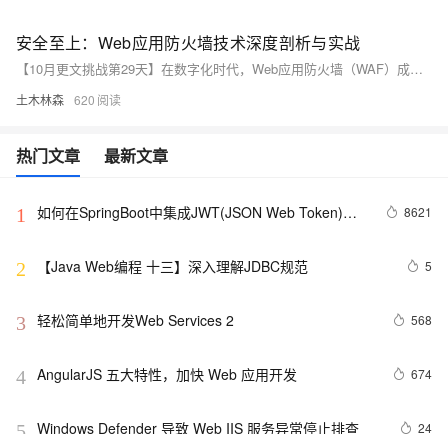
安全至上：Web应用防火墙技术深度剖析与实战
【10月更文挑战第29天】在数字化时代，Web应用防火墙（WAF）成为保护Web应用免受攻击的关键技术。本文深入解析WAF的工作原理和核心组件，如Envoy和Coraza，并提供实战指南，涵盖动态加载规则、集成威胁情报、高可用性配置等内容，帮助开发者和安全专家构建更安全的Web环境。
土木林森
620
热门文章
最新文章
如何在SpringBoot中集成JWT(JSON Web Token)鉴
8621
1
权
【Java Web编程 十三】深入理解JDBC规范
5
2
轻松简单地开发Web Services 2
568
3
AngularJS 五大特性，加快 Web 应用开发
674
4
Windows Defender 导致 Web IIS 服务异常停止排查
24
5