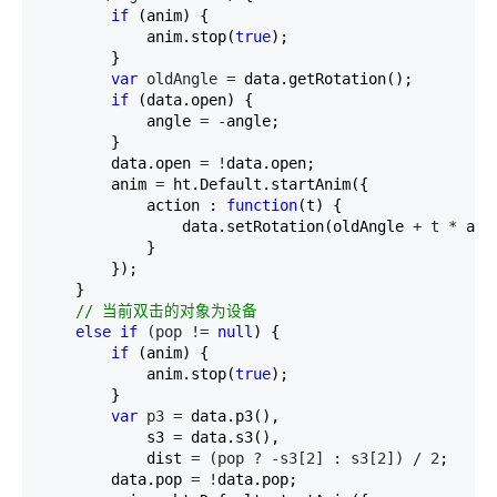
if
 (anim) {

            anim.stop(
true
);

        }

var
 oldAngle =
 data.getRotation();

if
 (data.open) {

            angle 
= -
angle;

        }

        data.open 
= !
data.open;

        anim 
=
 ht.Default.startAnim({

            action : 
function
(t) {

                data.setRotation(oldAngle 
+ t *
 angl
            }

        });

    }

//
 当前双击的对象为设备
else
if
 (pop != 
null
) {

if
 (anim) {

            anim.stop(
true
);

        }

var
 p3 =
 data.p3(),

            s3 
=
 data.s3(),

            dist 
= (pop ? -s3[2] : s3[2]) / 2
;

        data.pop 
= !
data.pop;
