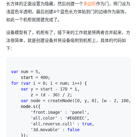
长方体的正面设置为隐藏，然后创建一个
多边形
作为门，将门设为
浅蓝色半透明，最后创建4个蓝色长方体贴到门的边缘作为装饰，
如此一个机柜就搭建完成了。
设备模型有了，机柜有了，接下来的工作就是将两者合并起来，方
法很简单，就是创建设备并将设备吸附到机柜上，具体的代码如
下：
var
 num = 5
,

    start 
= 400
for
 (
var
 i = 0; i < num; i++
) {

var
 y = start - 170 *
 i,

        z 
= (d - 30) / 2
;

var
 node = createNode([0, y, 0], [w - 2, 100, d
    node.s({

'front.image' : 'panel'
,

'all.color' : '#E6DEEC'
,

'all.reverse.cull' : 
true
,

'3d.movable' : 
false
    });
