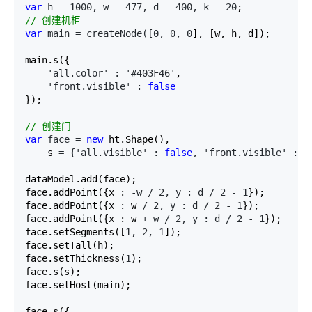
var
 h = 1000, w = 477, d = 400, k = 20
//
 创建机柜
var
 main = createNode([0, 0, 0
], [w, h, d]);

main.s({

'all.color' : '#403F46'
,

'front.visible' : 
false
});

//
 创建门
var
 face = 
new
 ht.Shape(),

    s 
= {'all.visible' : 
false
, 'front.visible' : 
t
dataModel.add(face);

face.addPoint({x : 
-w / 2, y : d / 2 - 1
});

face.addPoint({x : w 
/ 2, y : d / 2 - 1
});

face.addPoint({x : w 
+ w / 2, y : d / 2 - 1
});

face.setSegments([
1, 2, 1
]);

face.setTall(h);

face.setThickness(
1
);

face.s(s);

face.setHost(main);

face.s({
