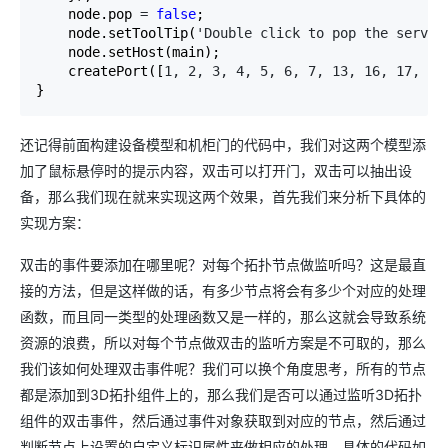
    node.pop 
= 
false
;

    node.setToolTip(
'Double click to pop the server
    node.setHost(main);

    createPort([
1, 2, 3, 4, 5, 6, 7, 13, 16, 17, 20
}
还记得前面构建设备模型和机柜门的代码中，我们对这两个模型添
加了鼠标悬停时的提示内容，双击可以打开门，双击可以抽出设
备，那么我们现在就来实现这两个效果，首先我们来分析下具体的
实现方案：
双击的事件要添加在哪里呢？对每个拓扑节点做监听吗？这是最直
接的方法，但是这样做的话，有多少节点将会有多少个对应的处理
函数，而且同一类型的处理函数又是一样的，那么这就会导致系统
资源的浪费，所以对每个节点做双击的监听方案是不可取的，那么
我们该如何处理双击事件呢？我们可以换个角度思考，所有的节点
都是添加到3D拓扑组件上的，那么我们是否可以通过监听3D拓扑
组件的双击事件，然后通过事件对象获取到对应的节点，然后通过
判断节点上设置的自定义标识属性来做相应的处理，具体的代码如