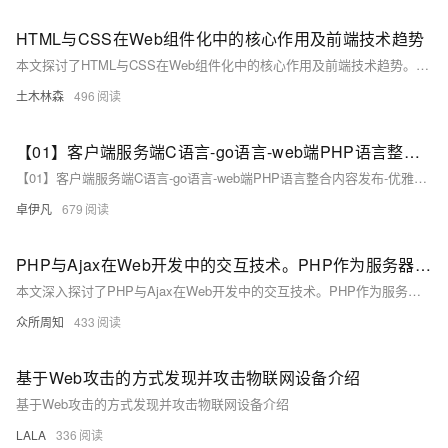
HTML与CSS在Web组件化中的核心作用及前端技术趋势
本文探讨了HTML与CSS在Web组件化中的核心作用及前端技术趋势。从结构定义、语义化到样式封装与布局控制，两者不仅提升了代码复用率和可维护性，还通过响应式设计、动态样式等技术增强了用户体验。面对兼容性、代码复杂度等挑战，文章提出了相应的解决策略，强调了持续创新的重要性，旨在构建高效、灵活的Web应用。
土木林森
496
【01】客户端服务端C语言-go语言-web端PHP语言整合内容发布-优雅草网络设备监控系统-硬件设备实时监控系统运营版发布-本产品基于企业级开源项目Zabbix深度二开-分步骤实现预计10篇合集-自营版
【01】客户端服务端C语言-go语言-web端PHP语言整合内容发布-优雅草网络设备监控系统-硬件设备实时监控系统运营版发布-本产品基于企业级开源项目Zabbix深度二开-分步骤实现预计10篇合集-自营版
卓伊凡
679
PHP与Ajax在Web开发中的交互技术。PHP作为服务器端脚本语言，处理数据和业务逻辑
本文深入探讨了PHP与Ajax在Web开发中的交互技术。PHP作为服务器端脚本语言，处理数据和业务逻辑；Ajax则通过异步请求实现页面无刷新更新。文中详细介绍了两者的工作原理、数据传输格式选择、具体实现方法及实际应用案例，如实时数据更新、表单验证与提交、动态加载内容等。同时，针对跨域问题、数据安全与性能优化提出了建议。总结指出，PHP与Ajax的结合能显著提升Web应用的效率和用户体验。
众所周知
433
基于Web攻击的方式发现并攻击物联网设备介绍
基于Web攻击的方式发现并攻击物联网设备介绍
LALA
336