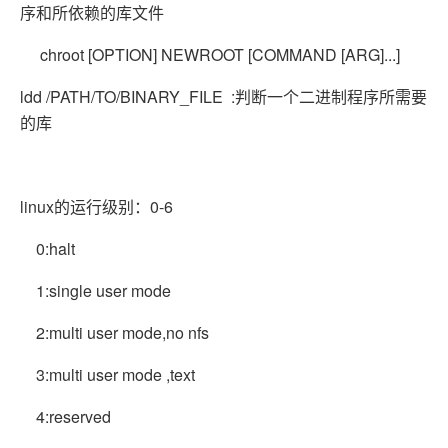
序和所依赖的库文件
chroot [OPTION] NEWROOT [COMMAND [ARG]...]
ldd /PATH/TO/BINARY_FILE :判断一个二进制程序所需要
的库
linux的运行级别：0-6
0:halt
1:single user mode
2:multi user mode,no nfs
3:multi user mode ,text
4:reserved