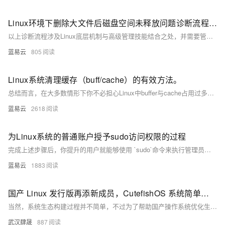
Linux环境下删除大文件后磁盘空间未释放问题诊断流程。
以上诊断流程涉及Linux底层机制与高级管理技能结合之处，并需要管理员根据实际环境灵活调整诊断策略与解决方案。
蓝易云
805
Linux系统清理缓存（buff/cache）的有效方法。
总结而言，在大多数情形下你不必担心Linux中buffer与cache占用过多内存在影响到其他程序运行；因为当程序请求更多内存在没有足够可用资源时,Linux会自行调整其占有量。只有当你明确知道当前环境与需求并希望立即回收这部分资源给即将运行重负载任务之前才考虑上述方法去主动干预。
蓝易云
2618
为Linux系统的普通账户授予sudo访问权限的过程
完成上述步骤后，你提升的用户就能够使用 `sudo`命令来执行管理员级别的操作，而无需切换到root用户。这是一种更加安全和便捷的权限管理方式，因为它能够留下完整的权限使用记录，并以最小权限的方式工作。需要注意的是，随意授予sudo权限可能会使系统暴露在风险之中，尤其是在用户不了解其所执行命令可能带来的后果的情况下。所以在配置sudo权限时，必须谨慎行事。
蓝易云
1883
国产 Linux 发行版再添新成员，CutefishOS 系统简单体验
当然，系统生态构建过程并不简单，不过为了帮助国产操作系统优化生态圈，部分企业也开始用国产操作系统替代 Windows，我们相信肯定会有越来越多的精品软件登录 Linux 平台。
武汉肆晟
887