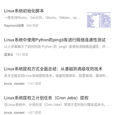
Linux系统初始化脚本
一款支持Rocky、CentOS、Ubuntu、Debian、openEuler等主流Linux发行版的系统初始化Shell脚本，涵盖网络配置、主机名设置、镜像源更换、安全加固等多项功能，适配单/双网卡环境，支持UEFI引导，提供多版本下载与持续更新。
Raymond运维
999
Linux系统中使用Python的ping3库进行网络连通性测试
以上步骤展示了如何利用 Python 的 `ping3` 库来检测网络连通性，并且提供了基本错误处理方法以确保程序能够优雅地处理各种意外情形。通过简洁明快、易读易懂、实操性强等特点使得该方法非常适合开发者或系统管理员快速集成至自动化工具链之内进行日常运维任务之需求满足。
蓝易云
701
Linux系统提权方式全面总结：从基础到高级攻防技术
本文全面总结Linux系统提权技术，涵盖权限体系、配置错误、漏洞利用、密码攻击等方法，帮助安全研究人员掌握攻防技术，提升系统防护能力。
bruce_xiaowei
1147
Linux系统提权之计划任务（Cron Jobs）提权
在Linux系统中，计划任务（Cron Jobs）常用于定时执行脚本或命令。若配置不当，攻击者可利用其提权至root权限。常见漏洞包括可写的Cron脚本、目录、通配符注入及PATH变量劫持。攻击者通过修改脚本、创建恶意任务或注入命令实现提权。系统管理员应遵循最小权限原则、使用绝对路径、避免通配符、设置安全PATH并定期审计，以防范此类攻击。
bruce_xiaowei
1427