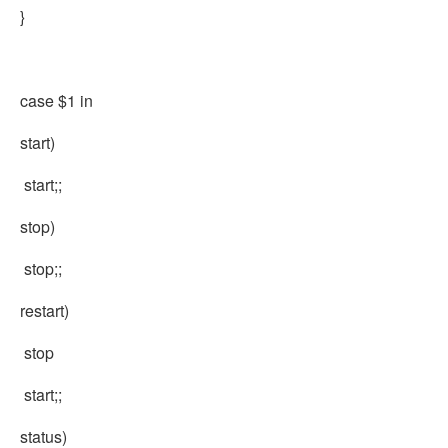
}
case $1 in
start)
start;;
stop)
stop;;
restart)
stop
start;;
status)