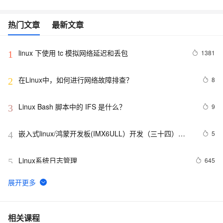
热门文章
最新文章
linux 下使用 tc 模拟网络延迟和丢包
1381
1
在Linux中，如何进行网络故障排查？ 
8
2
Linux Bash 脚本中的 IFS 是什么？
9
3
嵌入式linux/鸿蒙开发板(IMX6ULL）开发（三十四）
5
4
Linux系统对中断的处理（下）
Linux系统日志管理
645
5
VMware安装Linux第一天
649
6
linux DHCP
657
7
相关课程