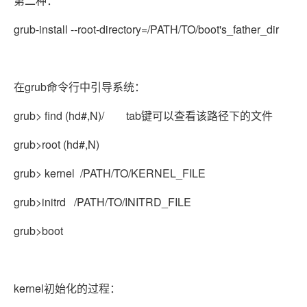
第二种：
grub-install --root-directory=/PATH/TO/boot's_father_dir
在grub命令行中引导系统：
grub> find (hd#,N)/ tab键可以查看该路径下的文件
grub>root (hd#,N)
grub> kernel /PATH/TO/KERNEL_FILE
grub>initrd /PATH/TO/INITRD_FILE
grub>boot
kernel初始化的过程：