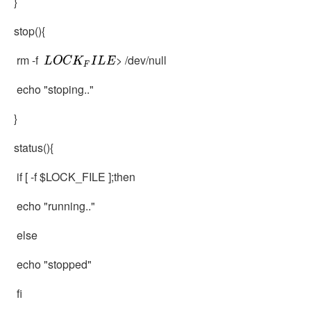
}
stop(){
rm -f
> /dev/null
L
O
C
K
F
I
L
E
echo "stoping.."
}
status(){
if [ -f $LOCK_FILE ];then
echo "running.."
else
echo "stopped"
fi