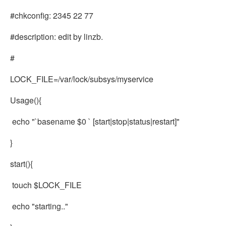
#chkconfig: 2345 22 77
#description: edit by linzb.
#
LOCK_FILE=/var/lock/subsys/myservice
Usage(){
echo "`basename $0 ` [start|stop|status|restart]"
}
start(){
touch $LOCK_FILE
echo "starting.."