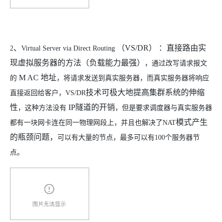
、
（
VS/DR
） ：直接路由实
2
Virtual Server via Direct Routing
现虚拟服务器的方法（负载能力最强）
，
通过改写请求报文
M AC
地址
的
，
将请求发送到真实服务器
，
而真实服务器将响应
技术可极大地提高集群系统的伸缩
直接返回给客户
，
VS/DR
性
IP
隧道的开销
，
这种方法没有
，
但是要求调度器与真实服务器
模式产生
都有一块网卡连在同一物理网段上
，并且也解决了
NAT
的瓶颈问题，
可以有大量的节点，最多可以有100个
服务器
节
点
。