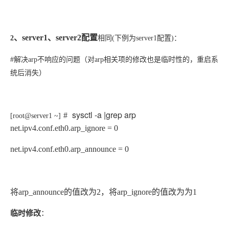
、
server1
、
server2
配置
2
相同(下例为server1配置)：
#解决
arp
不响应的问题（对arp相关项的修改也是临时性的，重启系
统后消失）
sysctl -a |grep arp
#
[root@server1 ~]
net.ipv4.conf.eth0.arp_ignore = 0
net.ipv4.conf.eth0.arp_announce = 0
将
arp_announce
的值改为
2
，将
arp_ignore
的值改为
为
1
临时修改
：