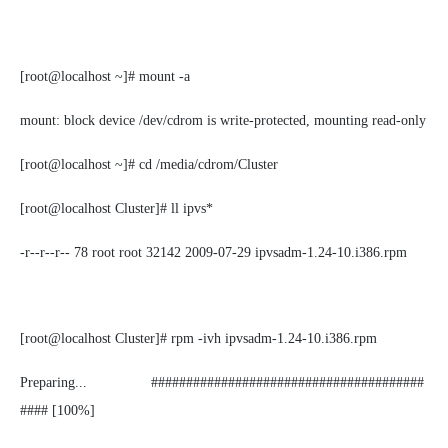
[root@localhost ~]# mount -a
mount: block device /dev/cdrom is write-protected, mounting read-only
[root@localhost ~]# cd /media/cdrom/Cluster
[root@localhost Cluster]# ll ipvs*
-r--r--r-- 78 root root 32142 2009-07-29 ipvsadm-1.24-10.i386.rpm
[root@localhost Cluster]# rpm -ivh ipvsadm-1.24-10.i386.rpm
Preparing... #######################################
#### [100%]