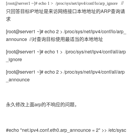
//
[root@server1 ~]# echo 1 > /proc/sys/net/ipv4/conf/lo/arp_ignore
只回答目标IP地址是来访网络接口本地地址的ARP查询请
求
[root@server1 ~]# echo 2 > /proc/sys/net/ipv4/conf/lo/arp_
announce //对查询目标使用最适当的本地地址
[root@server1 ~]# echo 1 > /proc/sys/net/ipv4/conf/all/arp
_ignore
[root@server1 ~]# echo 2 > /proc/sys/net/ipv4/conf/all/arp
_announce
永久修改上面arp的不响应的问题，
#echo "net.ipv4.conf.eth0.arp_announce = 2" >> /etc/sysc