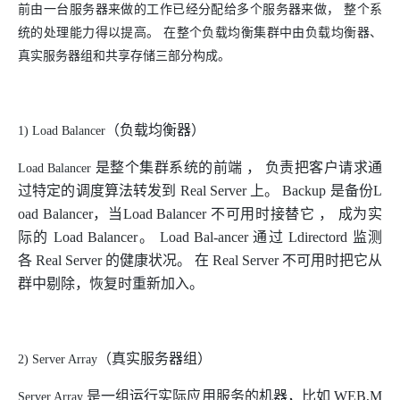
前由一台服务器来做的工作已经分配给多个服务器来做， 整个系
统的处理能力得以提高。 在整个负载均衡集群中由负载均衡器、
真实服务器组和共享存储三部分构成。
（负载均衡器）
1) Load Balancer
是整个集群系统的前端 ， 负责把客户请求通
Load Balancer
过特定的调度算法转发到
Real Server
上。
Backup
是备份
L
oad Balancer
，当
Load Balancer
不可用时接替它 ， 成为实
际的
Load Balancer
。
Load Bal-ancer
通过
Ldirectord
监测
各
Real Server
的健康状况。 在
Real Server
不可用时把它从
群中剔除，恢复时重新加入。
（真实服务器组）
2) Server Array
是一组运行实际应用服务的机器，比如
WEB,M
Server Array