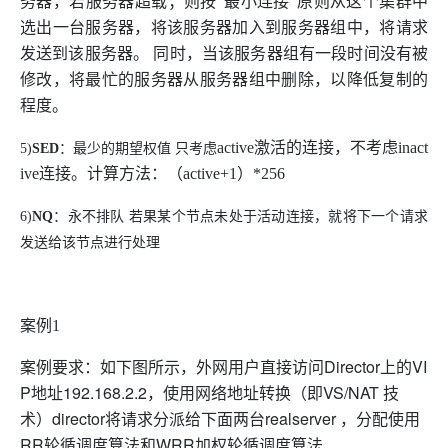
务器，若服务器超载；则按“最小连接”原则从这个集群中
选出一台服务器，将该服务器加入到服务器组中，将请求
发送到该服务器。 同时，当该服务器组有一段时间没有被
修改，将最忙的服务器从服务器组中删除，以降低复制的
程度。
active
激活的连接，不考虑
inact
5)
SED
：最少的期望权值 只考虑
ive
连接。计算方法：（
active+1
）
*256
6)
NQ
：永不排队 若果某个节点未处于活动连接，就将下一个请求
发送给该节点进行处理
案例
1
案例要求：如下图所示，外网用户直接访问Director上的VI
P地址192.168.2.2，使用网络地址转换（即VS/NAT 技
术）director将请求分派给下面两台realserver ，分配使用
RR轮循调度算法和WRR加权轮循调度算法