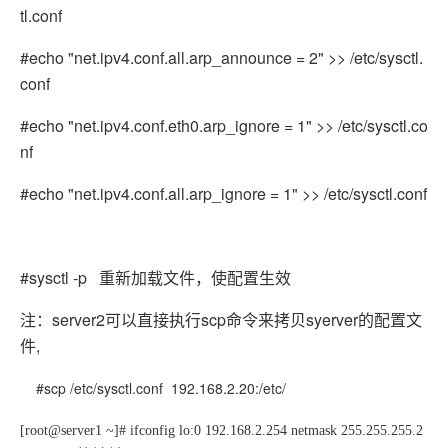
tl.conf
#echo "net.ipv4.conf.all.arp_announce = 2" >> /etc/sysctl.
conf
#echo "net.ipv4.conf.eth0.arp_ignore = 1" >> /etc/sysctl.co
nf
#echo "net.ipv4.conf.all.arp_ignore = 1" >> /etc/sysctl.conf
#sysctl -p 重新加载文件，使配置生效
注：server2可以直接执行scp命令来拷贝syerver的配置文
件,
#scp /etc/sysctl.conf 192.168.2.20:/etc/
[root@server1 ~]# ifconfig lo:0 192.168.2.254 netmask 255.255.255.2