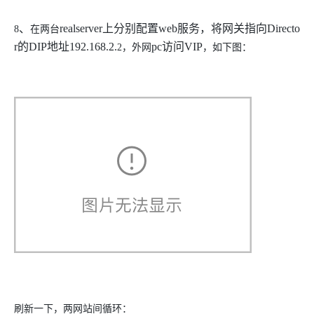
、
realserver
上分别配置
web
服务，将网关指向
Directo
8
在两台
r
的
DIP
地址
192.168.2.
pc
访问
VIP
2
，外网
，如下图：
刷新一下，两网站间循环：