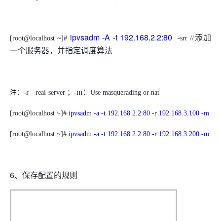
ipvsadm -A -t 192.168.2.2:80
添加
[root@localhost ~]#
-s
rr
//
一个服务器，并指定调度算法
-r
-m
：
注：
--real-server
；
Use masquerading
or nat
[root@localhost ~]#
ipvsadm -a -t 192.168.2.2:80 -r 192.168.3.100 -m
[root@localhost ~]#
ipvsadm -a -t 192.168.2.2:80 -r 192.168.3.200 -m
6、保存配置的规则