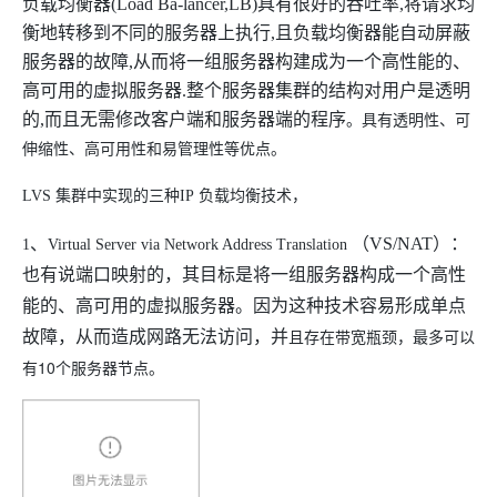
负载均衡器
(Load Ba-lancer,LB)
具有很好的吞吐率
,
将请求均
衡地转移到不同的服务器上执行
,
且负载均衡器能自动屏蔽
服务器的故障
,
从而将一组服务器构建成为一个高性能的、
高可用的虚拟服务器
.
整个服务器集群的结构对用户是透明
的
,
而且无需修改客户端和服务器端的程序
。具有
透明性、可
伸缩性、高可用性和易管理性
等
优点。
LVS
集群中实现的三种
IP
负载均衡技术，
、
（
VS/NAT
）：
1
Virtual Server via Network Address Translation
也有说端口映射的，其目标是将一组服务器构成一个高性
能的、高可用的虚拟服务器。因为这种技术容易形成单点
且
存在带宽瓶颈，最多可以
故障，从而造成网路无法访问，并
有10个服务器节点。