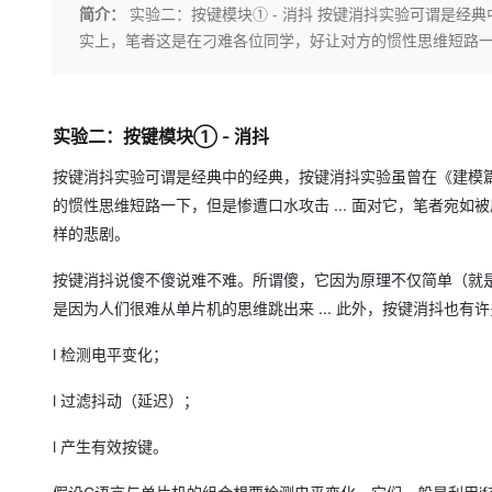
存储
天池大赛
Qwen3.7-Plus
简介：
实验二：按键模块① - 消抖 按键消抖实验可谓是
云解析DNS
解决方案免费试用 新老
电子合同
实上，笔者这是在刁难各位同学，好让对方的惯性思维短路一下
最高领取价值200元试用
能看、能想、能动手的多模
安全
网络与CDN
AI 算法大赛
畅捷通
大数据开发治理平台 Data
AI 产品 免费试用
网络
安全
云开发大赛
Qwen3-VL-Plus
Tableau 订阅
1亿+ 大模型 tokens 和 
可观测
入门学习赛
中间件
实验二：按键模块① - 消抖
AI空中课堂在线直播课
云防火墙
140+云产品 免费试用
上云与迁云
云原生的云上边界网络安全
产品新客免费试用，最长1
按键消抖实验可谓是经典中的经典，按键消抖实验虽曾在《建模
数据库
生态解决方案
的惯性思维短路一下，但是惨遭口水攻击 ... 面对它，笔者宛如被甩
大模型服务
企业出海
大模型ACA认证体验
大数据计算
样的悲剧。
助力企业全员 AI 认知与能
行业生态解决方案
千问AI平台-Token Plan
政企业务
媒体服务
按键消抖说傻不傻说难不难。所谓傻，它因为原理不仅简单（就
开发者生态解决方案
是因为人们很难从单片机的思维跳出来 ... 此外，按键消抖也
企业服务与云通信
千问AI平台-模型体验
AI 开发和 AI 应用解决
在线体验全尺寸、多种模态
l 检测电平变化；
域名与网站
Happy 系列大模型
l 过滤抖动（延迟）；
终端用户计算
Serverless
l 产生有效按键。
开发工具