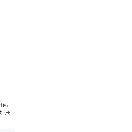
时钟。
效（长