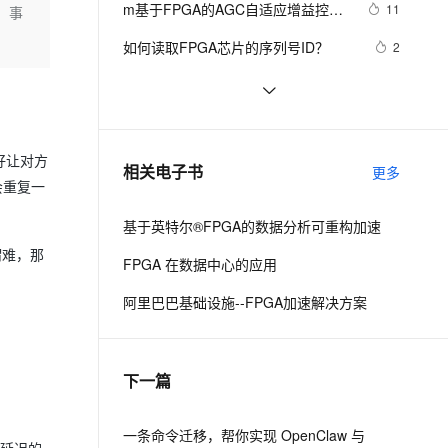
安全
m基于FPGA的AGC自适应增益控制
我要投诉
e-1.1-I2V
Cosyvoice-V3-Flash
11
。事
PolarDB
上云场景组合购
Milvus 弹性伸缩功能新增节
伴
系统verilog实现,包含testbench
。
漫剧创作，剧本、分镜、视频高效生成
100%兼容MySQL、PostgreSQL，兼容Oracle，支持集中和分布式
覆盖90%+业务场景，专享组合折扣价
点支持范围
畅自然，细节丰富
高表现力语音合成大模型，语音克隆听感自然
VPN
如何读取FPGA芯片的序列号ID？
2
ernetes 版 ACK
云聚AI 严选权益
AI 原生数据库服务发布
SSL 证书
Xilinx FPGA SPI配置芯片都支持哪些
4
2V
Fun-ASR
，一键激活高效办公新体验
理容器应用的 K8s 服务
精选AI产品，从模型到应用全链提效
Agent 数据网关
型号
文戏情感细腻自然，动作戏激烈拳拳到肉，实现更强表演能力
支持中英文自由切换，具备更强的噪声鲁棒性
堡垒机
FPGA之旅设计99例之第十八例----
7
AI 用量加速计划
云原生数据库 PolarDB
OV5640摄像头SCCB时序
防火墙
、识别商机，让客服更高效、服务更出色。
【黑金原创教程】【FPGA那些事儿-
新老同享，达量后返
Agentic Database 发布
好让对方
3
相关电子书
更多
驱动篇I 】实验十九：SDRAM模块② 
会重复一
主机安全
应用
— 多字读写
基于英特尔®FPGA的数据分析可重构加速
千问办公
NEW
AI 应用及服务市场
谓难，那
的智能体编程平台
一站式AI生产力平台
FPGA 在数据中心的应用
AI 应用
伶鹊
阿里巴巴基础设施--FPGA加速解决方案
企业级人与Agent协作平台，接入和调度多个数字员工
智能客服平台，对话机器人、对话分析、智能外呼
大模型
大模型服务平台百炼 - 全妙
自然语言处理
下一篇
应用创作平台
多模态内容创作工具，已接入 DeepSeek
数据标注
机器学习
一条命令迁移，帮你实现 OpenClaw 与