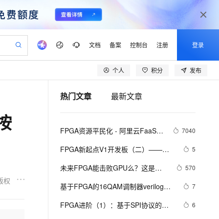
文档
备案
控制台
注册
登录
个人
积分
发布
验
作计划
器
AI 活动
专业服务
服务伙伴合作计划
开发者社区
加入我们
产品动态
服务平台百炼
阿里云 OPC 创新助力计划
热门文章
最新文章
一站式生成采购清单，支持单品或批量购买
io：打造专属 AI 语音助手
S产品伙伴计划（繁花）
峰会
CS
造的大模型服务与应用开发平台
一句话生成原生可编辑精美 PPT 文稿
AI 生产力先锋
Al MaaS 服务伙伴赋能合作
域名
博文
Careers
至高可申请百万元
Qwen3.8-Max 模型上线
按
开启高性价比 AI 编程新体验
弹性可伸缩的云计算服务
Qwen-Audio-3.0-Realtime 端到端实时语音角色扮演
输入一句话想法, 轻松生成专业的 PPT
先锋实践拓展 AI 生产力的边界
Token 补贴，五大权
计划
海大会
伙伴信用分合作计划
商标
问答
社会招聘
FPGA资源平民化 - 阿里云FaaS 
7040
益加速 OPC 成功
eek-V4-Pro
SS
一键部署幻兽帕鲁游戏服务器
飞天发布时刻
HOT
Open Search 向量检索版支
划
备案
电子书
校园招聘
F2使用指南
pSeek-V4-Pro
视频创作，一键激活电商全链路生产力
稳定、安全、高性价比、高性能的云存储服务
一键购买专属联机服务器，轻松开启游戏
所见，即是所愿
持视频检索 Pipeline 功能
更多支持
FPGA新起点V1开发板（二）——
5
划
公司注册
镜像站
视频生成
语音识别与合成
Quartus II软件的安装和USB-BLaster
专属 QwenPaw
漫剧工坊：一站式动画创作平台
AI 实训营
HOT
应用身份服务 (IDaaS)
未来FPGA能击败GPU么？这是英
570
合作伙伴培训与认证
驱动安装
划
上云迁移
站生成，高效打造优质广告素材
全接入的云上超级电脑
从聊天伙伴进化为能主动干活的本地数字员工
快速生产连贯的高质量长漫剧
从基础到进阶，Agent 创客手把手教你
OpenClaw 管理能力上线
特尔的研究成果
版权
lScope
我要反馈
e-1.1-T2V
Qwen3-TTS-Flash
基于FPGA的16QAM调制器verilog实
7
查询合作伙伴
n Alibaba Cloud ISV 合作
代维服务
建企业门户网站
10 分钟搭建微信、支付宝小程序
MaxCompute MaxFrame 提
现,包括testbench,并通过MATLAB显
畅细腻的高质量视频
离线语音合成大模型，多语言方言自适应，低延迟高稳定
创新加速
FPGA进阶（1）：基于SPI协议的
ope
登录合作伙伴管理后台
6
我要建议
站，无忧落地极速上线
以可视化方式快速构建移动和 PC 门户网站
国内短信简单易用，安全可靠，秒级触达，全球覆盖200+国家和地区。
高效部署网站，快速应用到小程序
供自动弹性内存功能
示FPGA输出信号的星座图
Flash驱动控制（一）