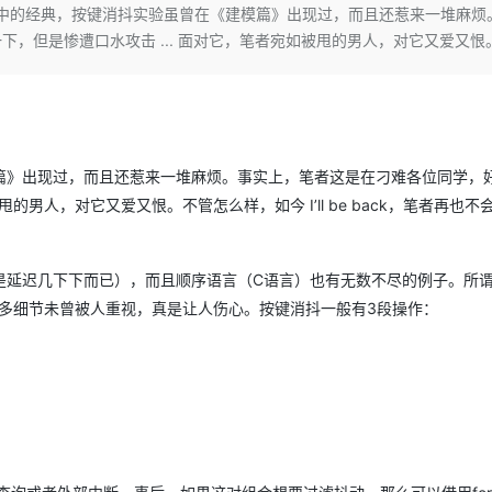
Deepseek-v4-pro
HappyHors
经典中的经典，按键消抖实验虽曾在《建模篇》出现过，而且还惹来一堆麻烦
同享
万小智 AI 建站低至 15元/月
Qoder CN
AI 短剧/漫剧
云原生数据库 
快递物流查询
WordPress
成为服务伙
高校合作
，但是惨遭口水攻击 ... 面对它，笔者宛如被甩的男人，对它又爱又恨
点，立即开启云上创新
覆盖公网/内网、递归/权威、移动APP等全场景解析服务
送.CN域名，送备案服务码
基于千问大模型等，支持代码智能生成、研发智能问答
AI助力短剧
态智能体模型
旗舰 MoE 大模型，百万上下文与顶尖推理能力
图生视频，流
Ubuntu
服务生态伙伴
云工开物
企业应用
Works
Night Plan 支持 Qwen 3.8-Max
云原生大数据计算服务 MaxCompute
AI 办公
容器服务 Kub
NEW
GLM-5.2
Wan2.7-T
Red Hat
30+ 款产品免费体验
Data Agent 驱动的一站式 Data+AI 开发治理平台
夜间 5 折，Qwen/Meoo/TokenPlan 客户专享
面向分析的企业级SaaS模式云数据仓库
AI智能应用
提供一站式管
科研合作
视觉 Coding、空间感知、多模态思考等全面升级
1M上下文，专为长程任务能力而生
ERP
堂（旗舰版）
SUSE
智能客服
CRM
防护产品
2个月
自动承接线索
篇》出现过，而且还惹来一堆麻烦。事实上，笔者这是在刁难各位同学，
建站小程序
的男人，对它又爱又恨。不管怎么样，如今 I’ll be back，笔者再也不
OA 办公系统
AI 应用构建
大模型原生
力提升
财税管理
模板建站
Qoder
大模型服务平台百炼-应用模版
HOT
NEW
是延迟几下下而已），而且顺序语言（C语言）也有无数不尽的例子。所
面向真实软件
个人版上线、团队版降价；千问3.8-Max首发发尝鲜
丰富多元化的应用模版和解决方案
400电话
定制建站
有许多细节未曾被人重视，真是让人伤心。按键消抖一般有3段操作：
万有无界
大模型服务平台百炼-智能体
方案
广告营销
模板小程序
的模型效果
灵活可视化地构建企业级 Agent
定制小程序
秒悟
人工智能平台 PAI
APP 开发
云端极速 AI 
新一代 AI 视频生成模型，深度适配广告营销等场景
AI Native 的算法工程平台，一站式完成建模、训练、推理服务部署
建站系统