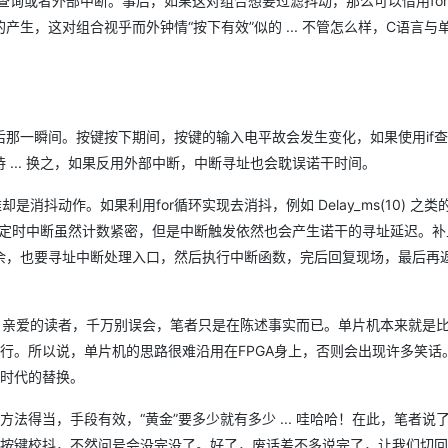
查询或者外部中断。事后，如果这对组合想要过滤抖动，那么可以借用fo
生，这对组合视乎而外钟情“按下有效”似的 ... 不管怎么样，C语言与
AI 应用
10分钟微调：让0.6B模型媲美235B模
多模态数据信
型
依托云原生高可用架构,实现Dify私有化部署
用1%尺寸在特定领域达到大模型90%以上效果
一个 AI 助手
超强辅助，Bol
即刻拥有 DeepSeek-R1 满血版
那一瞬间。按键按下期间，按键的输入电平故会发生变化，如果使用if
在企业官网、通讯软件中为客户提供 AI 客服
多种方案随心选，轻松解锁专属 DeepSeek
... 换之，如果反用外部中断，中断寻址也会耽误诺干时间。
抖动作。如果利用for循环实现去消抖，例如 Delay_ms(10) 之类
。定时中断虽然计数紧密，但是中断触发依然也会产生诺干的寻址延迟。补
余，也要寻址中断处理入口，然后执行中断函数，完后回复现场，最后再
。亲爱的读者，千万别误会，笔者只是在陈述事实而已。单片机本来就是
在行。所以说，单片机的思路很难沿用在FPGA身上，否则会出现许多笑话
旧时代的替换。
法得当，手段有效，“黄金”要多少就有多少 ... 哇哈哈！在此，笔者说
理按键校抖，不然问号会没完没了。好了，废话差不多说完了，让我们切