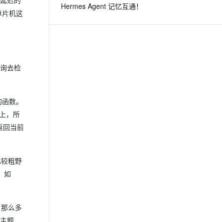
r延迟的
Hermes Agent 记忆互通！
单片机这
息提取
与 AI 智能体进行实时音视频通话
从文本、图片、视频中提取结构化的属性信息
构建支持视频理解的 AI 音视频实时通话应用
t.diy 一步搞定创意建站
构建大模型应用的安全防护体系
查询去检
通过自然语言交互简化开发流程,全栈开发支持
通过阿里云安全产品对 AI 应用进行安全防护
的函数。
上，所
返回当前
比较粗野
。如
了那么多
回主题