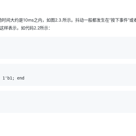
大约是10ms之内，如图2.3.所示。抖动一般都发生在“按下事件”或
以这样表示，如代码2.2所示：
 1'
b1; end