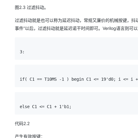
图2.3 过滤抖动。
过滤抖动就是也可以称为延迟抖动，常规又廉价的机械按键，抖动时间
事件”以后，过滤抖动就是延迟诺干时间即可。Verilog语言则可
3: 
if
( C1 == T10MS -1 ) begin C1 <= 19
'd0; i <= i +
else
 C1 <= C1 + 1'b1;
代码2.2
产生有效按键：