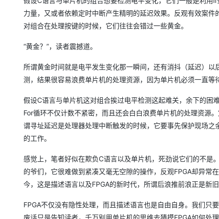
假设C语言与单片机的组合想要检测电平变化，它们一般是利用if
大模型解决方案
力量，又或者依赖定时中断产生精明的延迟效果。反观有效案件的产
迁移与运维管理
对组合在处理按键的时候，它们往往会错过一些黄金。
快速部署 Dify，高效搭建 
专有云
“黄金？”，读者震撼道。
10 分钟在聊天系统中增加
所谓黄金时间就是电平发生变化那一瞬间，还有消抖（延迟）以后
测，结果很容易浪费单片机的处理资源，因为单片机必须一直等待 
假设C语言与单片机这对组合挨过电平检测这起难关，余下的困难却是消
For循环不仅计数不紧密，而且还会白白浪费单片机的处理资源
谓寻址延迟是处理器处理中断触发的时候，它要事先保护现场之
的工作。
感觉上，笔者好似在欺负C语言以及单片机，死劲说它们的不是
的爷们，它很难做到紧凑又毫无空隙的操作，反观FPGA却异常
今，这是描述语言以及FPGA的新时代，所谓后浪推前浪正是新
FPGA不仅没有隐性处理，而且描述语言也是自由自身。我们只要方
废话只是告知读者，千万别用单片机的思维去猜摸FPGA如何处