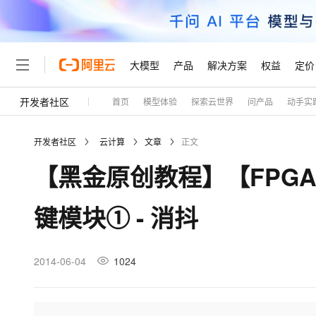
大模型
产品
解决方案
权益
定价
开发者社区
首页
模型体验
探索云世界
问产品
动手实
大模型
产品
解决方案
权益
定价
云市场
伙伴
服务
了解阿里云
精选产品
精选解决方案
普惠上云
产品定价
精选商城
成为销售伙伴
售前咨询
为什么选择阿里云
千问AI平台
开发者社区
云计算
文章
正文
了解云产品的定价详情
大模型服务平台百炼
千问办公，解锁你的工作
普惠上云 官方力荐
分销伙伴
在线服务
网站建设
什么是云计算
大
【黑金原创教程】【FPGA
大模型服务与应用平台
企业级Agent产品，直接
云服务器38元/年起，超
咨询伙伴
多端小程序
技术领先
云上成本管理
售后服务
轻量应用服务器
Agency Agents：拥
官方推荐返现计划
大模型
精选产品
精选解决方案
Salesforce 国际版订阅
稳定可靠
键模块① - 消抖
管理和优化成本
推荐新用户得奖励，单订单
销售伙伴合作计划
自助服务
友盟天域
安全合规
人工智能与机器学习
AI
文本生成
云数据库 RDS
HappyHorse 打造一
云工开物
无影生态合作计划
在线服务
观测云
分析师报告
高校专属算力普惠，学生认
计算
互联网应用开发
2014-06-04
1024
Qwen3.8-Max
HOT
Salesforce On Alibaba C
工单服务
Tuya 物联网平台阿里云
研究报告与白皮书
人工智能平台 PAI
快速拥有专属 OpenClaw
大模
Consulting Partner 合
大数据
容器
智能体时代全能旗舰模型
免费试用
短信专区
一站式AI开发、训练和推
蓝凌 OA
AI 大模型销售与服务生
现代化应用