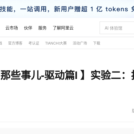
云市场
伙伴
服务
了解阿里云
践
官方博客
考认证
TIANCHI大赛
活动广场
下载
AI 特惠
数据与 API
成为产品伙伴
企业增值服务
最佳实践
价格计算器
AI 场景体
基础软件
产品伙伴合
阿里云认证
市场活动
配置报价
大模型
自助选配和估算价格
新方式
睿译宝，AI翻译排版一步到位
智启 AI 普惠权益
产品生态集成认证中心
企业支持计划
云上春晚
域名与网站
千问官方 MaaS 平台，为开发者和 Agent 而生，新用户赠送 1 亿 + tokens 额度
Qwen Aud
AI Coding
阿里云Maa
2026 阿里云
云服务器 E
为企业打
数据集
Windows
大模型认证
模型
NEW
NEW
那些事儿-驱动篇I 】实验二：
交付可用成果
值低价云产品抢先购
上传文档即自动完成翻译和格式还原
至高享 1亿+免费 tokens，加速 Al 应用落地
提供智能易用的域名与建站服务
智能编程，一键
安全可靠、
产品生态伙伴
专家技术服务
云上奥运之旅
弹性计算合作
阿里云中企出
手机三要素
宝塔 Linux
全部认证
价格优势
有专属领域专家
GLM-5.2：长任务时代开源旗舰模型
阿里云 OPC 创新助力计划
千问大模型
即刻拥有 DeepS
AI 电商营销
对象存储 O
大模型
产品生态伙伴工作台
企业增值服务台
云栖战略参考
云存储合作计
云栖大会
身份实名认证
CentOS
训练营
推动算力普惠，释放技术红利
最高返9万
多领域专家智能体,一键组建 AI 虚拟交付团队
快速构建应用程序和网站，即刻迈出上云第一步
至高百万元 Token 补贴，加速一人公司成长
多元化、高性能、安全可靠的大模型服务
真正可用的 1M 上下文,一次完成代码全链路开发
轻松解锁专属 Dee
从图文生成到
云上的中国
数据库合作计
活动全景
短信
Docker
图片和
站式影视创作平台
Hermes Agent，打造自进化智能体
Token Plan 模型订阅计划
数字证书管理服务（原SSL证书）
5 分钟轻松部署
AI 广告创作
无影云电脑
企业成长
NEW
信息公告
看见新力量
云网络合作计
OCR 文字识别
JAVA
证享300元代金券
可视化编排打通从文字构思到成片全链路闭环
全托管，含MySQL、PostgreSQL、SQL Server、MariaDB多引擎
自主进化，持久记忆，越用越聪明
Qwen3.8-Max 首发尝鲜，限时加量 10 倍，夜间低至2折
实现全站HTTPS，呈现可信的WEB访问
图文、视频一
随时随地安
魔搭 Mode
Kimi-K3
HappyHors
NEW
loud
服务实践
官网公告
金融模力时刻
Salesforce O
版
发票查验
全能环境
Claude Code + GStack 打造工程团队
千问办公，限时限量积分加倍
Qoder
低代码高效构
AI 建站
短信服务
型
NEW
作计划
Kimi 最新旗舰模型，长程编程与推理利器
让文字生成流
计划
创新中心
魔搭 ModelSc
健康状态
理服务
让AI从“聊天伙伴”进化为能干活的“数字员工”
安装技能 GStack，拥有专属 AI 工程团队
你的AI工作搭子，覆盖日常办公高频场景
面向真实软件的智能体编程平台
0 代码专业建
客户案例
天气预报查询
操作系统
态合作计划