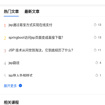
热门文章
最新文章
jsp通过易宝方式实现在线支付
13
1
springboot访问jsp页面变成直接下载？
13
2
JSP 技术从问世到淘汰，它到底经历了什么?
11
3
jsp路径
4
4
jsp导入外部样式
1
5
用 xml格式 输出 jsp
3
6
JSP中的MVC
3
7
相关课程