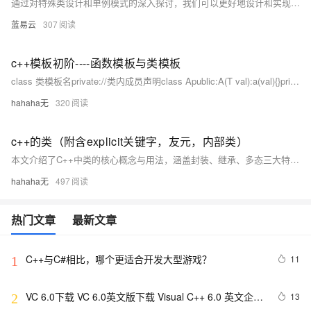
通过对特殊类设计和单例模式的深入探讨，我们可以更好地设计和实现复杂的C++程序。特殊类设计提高了代码的安全性和可维护性，而单例模式则确保类的唯一实例性和全局访问性。理解并掌握这些高级设计技巧，对于提升C++编程水平至关重要。
蓝易云
307
c++模板初阶----函数模板与类模板
class 类模板名private://类内成员声明class Apublic:A(T val):a(val){}private:T a;return 0;运行结果：注意：类模板中的成员函数若是放在类外定义时，需要加模板参数列表。return 0;
hahaha无
320
c++的类（附含explicit关键字，友元，内部类）
本文介绍了C++中类的核心概念与用法，涵盖封装、继承、多态三大特性。重点讲解了类的定义（`class`与`struct`）、访问限定符（`private`、`public`、`protected`）、类的作用域及成员函数的声明与定义分离。同时深入探讨了类的大小计算、`this`指针、默认成员函数（构造函数、析构函数、拷贝构造、赋值重载）以及运算符重载等内容。 文章还详细分析了`explicit`关键字的作用、静态成员（变量与函数）、友元（友元函数与友元类）的概念及其使用场景，并简要介绍了内部类的特性。
hahaha无
497
热门文章
最新文章
C++与C#相比，哪个更适合开发大型游戏？
11
1
VC 6.0下载 VC 6.0英文版下载 Visual C++ 6.0 英文企业
13
2