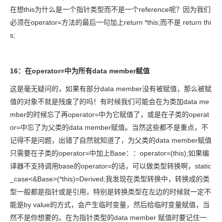
在想this为什么是一个指针类型而不是一个reference呢？因为我们
必须在operator=方法的最后一句加上return *this;而不是 return thi
s;
16：在operator=中为所有data member赋值
这是毫无疑问的，如果有部分data member没有被赋值，那么被赋
值的对象不就是残废了的吗！有时候我们可能会在为类加data me
mber的时候忘了再operator=中为它赋值了，或是在子类的operat
or=中忘了为父类的data member赋值。当然这些都不是重点，不
记得不是问题，出错了自然就知道了，为父类的data member赋值
只需要在子类的operator=中加上Base：：operator=(this);如果编
译器不支持调用base的operator=的话，可以做类型转换啊，static
_case<&Base>(*this)=Derived;我发现在类型转换中，转换成的类
型一般都是指针或是引用，特别是转换类型在左边的时候就一定不
能是by value的方式，会产生临时变量，然后给临时变量赋值，当
然不是你想要的。在为指针类型的data member 赋值时要记住一