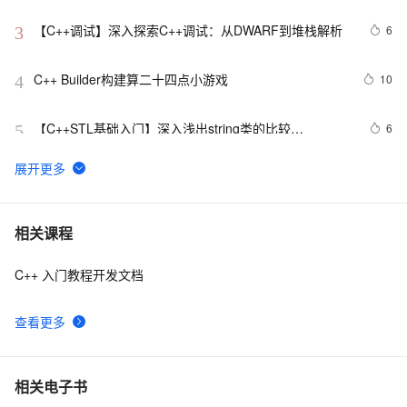
版 集成SP6完美版（最新更新地址，百度网盘）
【C++调试】深入探索C++调试：从DWARF到堆栈解析
6
3
C++ Builder构建算二十四点小游戏
10
4
【C++STL基础入门】深入浅出string类的比较
6
5
(compare)、复制(copy)
C++之MFC制作简单计算器（VS2019实现），附带完整
7
6
代码
【C/C++】用格雷戈里公式求π
14
7
相关课程
C++ 入门教程开发文档
设计模式C++学习笔记之十六（Observer观察者模式）
11
8
查看更多
Qt C++ 扫码枪使用数据处理
8
9
【C++标准的演化】逐步解决历史遗留问题,从C++11到
8
10
相关电子书
C++26的改进