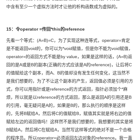
中含有至少一个虚拟方法时才让他的析构函数成为虚拟的。
15：令operator =传回*this的reference
先看一个等式：(A=B)=C，为了实现这种连等式，operator=肯定
是不能返回void的，你可以为*void赋值，但是你不能为void赋值，
operator=的返回方式不能是by value，如果是这样的话，(A=B)返
回的是A或是B的副本(正确的方式应该是A的reference)，让后将C
的值赋给这个副本，而A、B的值却没有发生任何变化，这当然不
是我们想要的，为了不让这个副本的产生，返回值必须是引用的方
式，你可以用指针或是reference的方式返回，指针必须加个*麻
烦，所以就是以reference的方式返回，那么是返回A的引用还是B
的引用，毫无疑问是A的，如果是B的，那么执行的顺序是这样
的，先将B赋给A，然后将C的值赋给B，赋值其实就是将右边的值
赋给左边的返回值吗！这样然不是我们想要的，我想要的其实是将
B赋给A，然后将C在赋给A，当然写这样等式的绝对不是一个合格
的程序员。所以operator=必须返回左边对象的reference。我一直