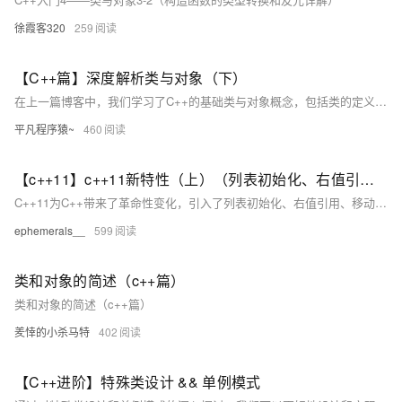
徐霞客320
259
【C++篇】深度解析类与对象（下）
在上一篇博客中，我们学习了C++的基础类与对象概念，包括类的定义、对象的使用和构造函数的作用。在这一篇，我们将深入探讨C++类的一些重要特性，如构造函数的高级用法、类型转换、static成员、友元、内部类、匿名对象，以及对象拷贝优化等。这些内容可以帮助你更好地理解和应用面向对象编程的核心理念，提升代码的健壮性、灵活性和可维护性。
平凡程序猿~
460
【c++11】c++11新特性（上）（列表初始化、右值引用和移动语义、类的新默认成员函数、lambda表达式）
C++11为C++带来了革命性变化，引入了列表初始化、右值引用、移动语义、类的新默认成员函数和lambda表达式等特性。列表初始化统一了对象初始化方式，initializer_list简化了容器多元素初始化；右值引用和移动语义优化了资源管理，减少拷贝开销；类新增移动构造和移动赋值函数提升性能；lambda表达式提供匿名函数对象，增强代码简洁性和灵活性。这些特性共同推动了现代C++编程的发展，提升了开发效率与程序性能。
ephemerals__
599
类和对象的简述（c++篇）
类和对象的简述（c++篇）
羑悻的小杀马特
402
【C++进阶】特殊类设计 && 单例模式