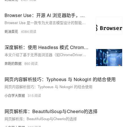
Browser Use：开源 AI 浏览器助手，自动完成网页交互任务，支持多标签页管理、视觉识别和内容提取等功能
Browser Use 是一款专为大语言模型设计的智能浏览器工具，支持多标签页管理、视觉识别、内容提取等功能，并能记录和重复执行特定动作，适用于多种应用场景。
蚝油菜花
4084
深度解析：使用 Headless 模式 ChromeDriver 进行无界面浏览器操作
本文介绍了基于无界面浏览器（如ChromeDriver）和代理IP技术的现代爬虫解决方案，以应对传统爬虫面临的反爬机制和动态加载内容等问题。通过Selenium驱动ChromeDriver，并结合亿牛云爬虫代理、自定义Cookie和User-Agent设置，实现高效的数据采集。代码示例展示了如何配置ChromeDriver、处理代理认证、添加Cookie及捕获异常，确保爬虫稳定运行。性能对比显示，Headless模式下的ChromeDriver在数据采集成功率、响应时间和反爬规避能力上显著优于传统爬虫。该方案广泛应用于电商、金融和新闻媒体等行业。
奔跑的数据
860
网页内容解析技巧：Typhoeus 与 Nokogiri 的结合使用
网页内容解析技巧：Typhoeus 与 Nokogiri 的结合使用
小白学大数据
315
网页解析库：BeautifulSoup与Cheerio的选择
网页解析库：BeautifulSoup与Cheerio的选择