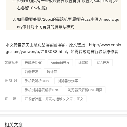
但如果确实有一些板块需要设置宽度,设置为300px即可(左
右各留10px边距)
如果需要兼顾720px的高端机型,需要在css中写入media qu
ery来针对不同宽度的屏幕写样式.
本文转自农夫山泉别墅博客园博客，原文链接：http://www.cnblo
gs.com/yaowen/p/7193088.html，如需转载请自行联系原作者
文章标签：
云解析DNS
Android开发
编解码
iOS开发
前端开发
流计算
关键词：
手机云解析DNS
浏览器分辨率
手机浏览器云解析DNS
浏览器云解析DNS网页
来 源：
开发者社区
>
开发与运维
>
文章
> 正文
相关文章