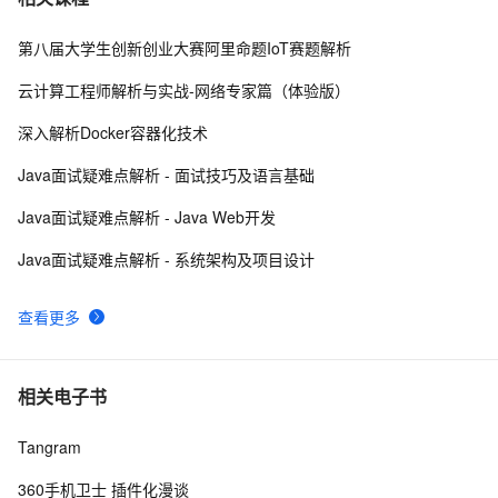
第八届大学生创新创业大赛阿里命题IoT赛题解析
华为领衔，“5G+摄像头”拿下双影帝，多家国产手机凭借
7
8
拍照入围MWC最佳演员
云计算工程师解析与实战-网络专家篇（体验版）
15款手机CSS3动画导航特效
4
9
深入解析Docker容器化技术
乐视欠款门继续发酵，传高通和MTK暂停向乐视手机供
631
10
Java面试疑难点解析 - 面试技巧及语言基础
应芯片
Java面试疑难点解析 - Java Web开发
Java面试疑难点解析 - 系统架构及项目设计
查看更多
相关电子书
Tangram
360手机卫士 插件化漫谈