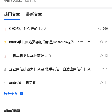
小白学大数据
326
热门文章
最新文章
CEO都用什么样的手机？
666
1
html5手机网站需要加的那些meta/link标签，html5 meta
11
2
全解
手机真机调试本地前端页面
13
3
企业网站建设为什么要 做手机站，自适应网站有什么优
1
4
势
android 手机美化
11
5
电话号码正则表达式 代码 javascript+html,JS正则表达
14
6
式判断11位手机号码
手机淘宝短视频业务「哇哦视频」迁移上 FaaS 笔记公开
6
7
相关课程