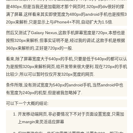
是480px,但是当我还是加载刚才那个网页时,320px的div很好的撑
满了屏幕,这样看来其实即使宽度为480px的android手机也是按照3
20px来解析,只是显示上与iPhone4+不同,自动扩大为1.5倍.
然后又测试了Galaxy Nexus,这款手机屏幕宽度是720px,本想也是
按照320px来解析,但事实证明不是,经过我的调试,这款手机是根据
360px来解析的,正好是720px的一般.
看来,除了屏幕宽度大于640px的手机,只要是低于640px的都可以认
为是按照320px来解析网页,给开发带来很大便利.现在720px的手机
比较少,所以可以暂时仅仅开发320px宽度的网页.
条件所限,没有测试宽度为540px的android手机,当然android中也
有宽度为240px的机型,但是被我忽略掉了.
可以下一个大概的结论:
开发移动端网页,非必要情况下不对于页面设置宽度,只需加
上margin来灵活适应屏幕