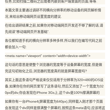
任务,比如扫描二维码之后或者内嵌到客户端里面的页面,等等.
本篇文章主要通过调研不同横向分辨率的移动设备的网页解析情
况,来给出移动端网页设置宽度的建议.
在给出调研结果之前,如果你对移动端网页开发还不够了解的话,请
先阅读”移动端网页开发基础”.
各位都知道手机的横向分辨率多种多样,所以我们在编写代码之前
都会加入一句:
<meta name=”viewport” content=”width=device-width”>
这句话的意思是使整个浏览器的宽度等于设备屏幕的宽度,但是做
完这句初始化之后,浏览器的宽度真的就是屏幕宽度吗?
其实上面这条语句严格说来仅仅适用于分辨率为320×480的iOS设
备,如果你在你的网页里写了这条语句,然后又添加了一个宽度为32
0px的div,你会发现在iPhone 3Gs上,这个div是100%撑满屏幕的
如果你有一台iPhone4(屏幕宽度为640px),同样载入刚才那个页面
会发现这个div同样是撑满整个屏幕的,按照这条meta语句,应该将这