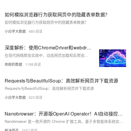
如何模拟浏览器行为获取网页中的隐藏表单数据？
如何模拟浏览器行为获取网页中的隐藏表单数据？
小白学大数据
480
深度解析：使用ChromeDriver和webdriver_manager实现无头浏览器爬虫
在现代网络爬虫实践中，动态网页加载和反爬虫机制增加了数据采集的难度。采用无头浏览器技术（如Selenium与ChromeDriver）可有效模拟用户行为、执行JavaScript，获取动态内容。通过设置代理IP、伪装User-Agent和处理Cookies，提升爬虫隐蔽性和稳定性。该方案适用于电商价格监控、社交媒体数据采集和招聘信息抓取等场景，实现更高效的数据获取。
奔跑的数据
1198
Requests与BeautifulSoup：高效解析网页并下载资源
Requests与BeautifulSoup：高效解析网页并下载资源
小白学大数据
623
Nanobrowser：开源版OpenAI Operator！AI自动操控浏览器，复杂网页任务一键搞定
Nanobrowser 是一款开源的 Chrome 扩展工具，基于多智能体系统实现复杂的网页任务自动化，支持多种大型语言模型，完全免费且注重隐私保护。
蚝油菜花
2457