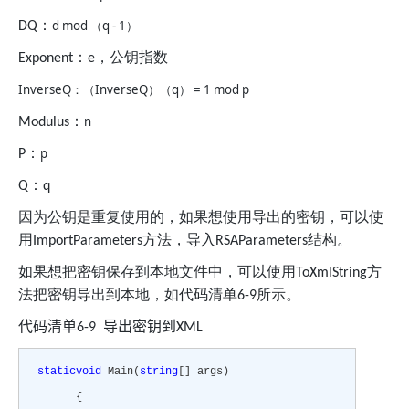
：
d mod
q - 1
DQ
（
）
：
，公钥指数
Exponent
e
InverseQ
InverseQ
q
= 1 mod p
：（
）（
）
：
n
Modulus
：
p
P
：
Q
q
因为公钥是重复使用的，如果想使用导出的密钥，可以使
用
方法，导入
结构。
ImportParameters
RSAParameters
如果想把密钥保存到本地文件中，可以使用
方
ToXmlString
法把密钥导出到本地，如代码清单
所示。
6-9
代码清单
导出密钥到
6-9
XML
static
void
Main(
string
[] args)
{