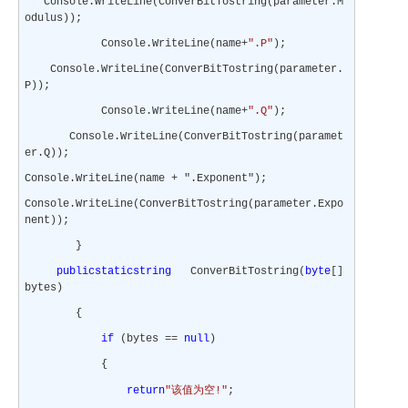
Console.WriteLine(ConverBitTostring(parameter.M
odulus));
Console.WriteLine(name+
".P"
);
Console.WriteLine(ConverBitTostring(parameter.
P));
Console.WriteLine(name+
".Q"
);
Console.WriteLine(ConverBitTostring(paramet
er.Q));
Console.WriteLine(name + ".Exponent");
Console.WriteLine(ConverBitTostring(parameter.Expo
nent));
}
public
static
string
ConverBitTostring(
byte
[]
bytes)
{
if
(bytes ==
null
)
{
该值为空
return
"
!"
;