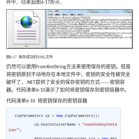
件中。结果如图
所示。
6-17
图
6-17
保存成功的
XML
文件
仍然可以使用
方法来使用保存的密钥。但是
FromXmlString
将密钥原封不动地存在本地文件中，密钥的安全性被完全
破坏了，
提供了安全的保存密钥的方式——密钥容
.NET
器。代码清单
演示了如何将密钥保存到密钥容器中。
6-10
代码清单
将密钥保存的密钥容器
6-10
CspParameters cp =
new
CspParameters();
cp.KeyContainerName =
"xuanhunKeyConta
iner"
;
RSACryptoServiceProvider rcp =
new
RSA