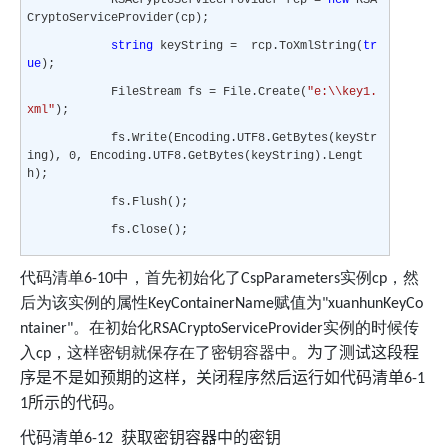
CryptoServiceProvider(cp);
string
keyString = rcp.ToXmlString(
tr
ue
);
FileStream fs = File.Create(
"e:\\key1.
xml"
);
fs.Write(Encoding.UTF8.GetBytes(keyStr
ing), 0, Encoding.UTF8.GetBytes(keyString).Lengt
h);
fs.Flush();
fs.Close();
代码清单
中，首先初始化了
实例
，然
6-10
CspParameters
cp
后为该实例的属性
赋值为
KeyContainerName
"xuanhunKeyCo
。在初始化
实例的时候传
ntainer"
RSACryptoServiceProvider
入
，这样密钥就保存在了密钥容器中。
为了测试这段程
cp
序是不是如预期的这样，关闭程序然后运行如代码清单
6-1
所示的代码。
1
代码清单
获取密钥容器中的密钥
6-12