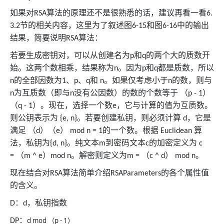
如果对
算法的原理还不是很熟悉的话，建议再看一看
RSA
6.
节的相关内容，这里为了叙述图
和图
中的输出
3.2
6-15
6-16
结果，简要说明
算法：
RSA
若要生成密钥对，可以从创建名为
和
的两个大的质数开
p
q
始。这两个数相乘，结果称为
。因为
和
都是质数，所以
n
p
q
的全部因数为
、
、
和
。如果仅考虑小于
的数，则与
n
1
p
q
n
n
为互质数（即与
没有公因数）的数的个数等于
（
）
n
n
p - 1
（
）。现在，选择一个数
，它与计算的值为互质数。
q - 1
e
则公钥表示为
。若要创建私钥，则必须计算
，它是
{e, n}
d
满足
（
）（
）
的一个数。根据
算
d
e
mod n = 1
Euclidean
法，私钥为
。纯文本
到密码文本
的加密定义为
{d, n}
m
c
c
（
）
。解密则定义为
（
）
。
=
m ^ e
mod n
m =
c ^ d
mod n
现在结合对
算法简单介绍
的各个属性值
RSA
RSAParameters
的含义。
：
，私钥指数
D
d
：
d mod
p - 1
DP
（
）