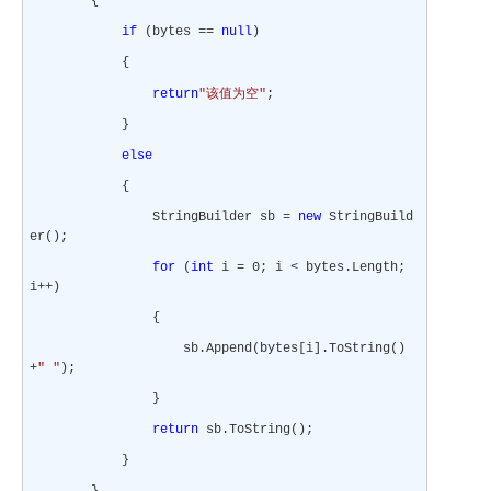
{
if
(bytes ==
null
)
{
该值为空
return
"
"
;
}
else
{
StringBuilder sb =
new
StringBuild
er();
for
(
int
i = 0; i < bytes.Length;
i++)
{
sb.Append(bytes[i].ToString()
+
" "
);
}
return
sb.ToString();
}
}