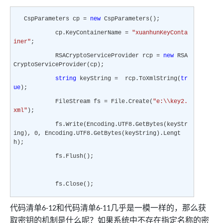
CspParameters cp =
new
CspParameters();
cp.KeyContainerName =
"xuanhunKeyConta
iner"
;
RSACryptoServiceProvider rcp =
new
RSA
CryptoServiceProvider(cp);
string
keyString = rcp.ToXmlString(
tr
ue
);
FileStream fs = File.Create(
"e:\\key2.
xml"
);
fs.Write(Encoding.UTF8.GetBytes(keyStr
ing), 0, Encoding.UTF8.GetBytes(keyString).Lengt
h);
fs.Flush();
fs.Close();
代码清单
和代码清单
几乎是一模一样的，那么获
6-12
6-11
取密钥的机制是什么呢？如果系统中不存在指定名称的密