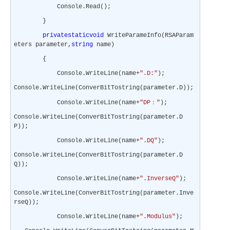
Console.Read();
}
private
static
void
WriteParameInfo(RSAParam
eters parameter,
string
name)
{
Console.WriteLine(name+
".D:"
);
Console.WriteLine(ConverBitTostring(parameter.D));
：
Console.WriteLine(name+
"DP
"
);
Console.WriteLine(ConverBitTostring(parameter.D
P));
Console.WriteLine(name+
".DQ"
);
Console.WriteLine(ConverBitTostring(parameter.D
Q));
Console.WriteLine(name+
".InverseQ"
);
Console.WriteLine(ConverBitTostring(parameter.Inve
rseQ));
Console.WriteLine(name+
".Modulus"
);