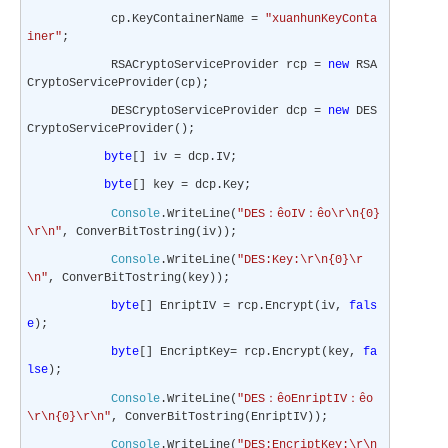
cp.KeyContainerName =
"xuanhunKeyConta
iner"
;
RSACryptoServiceProvider rcp =
new
RSA
CryptoServiceProvider(cp);
DESCryptoServiceProvider dcp =
new
DES
CryptoServiceProvider();
byte
[] iv = dcp.IV;
byte
[] key = dcp.Key;
：
：
Console
.WriteLine(
"DES
êoIV
êo\r\n{0}
\r\n"
, ConverBitTostring(iv));
Console
.WriteLine(
"DES:Key:\r\n{0}\r
\n"
, ConverBitTostring(key));
byte
[] EnriptIV = rcp.Encrypt(iv,
fals
e
);
byte
[] EncriptKey= rcp.Encrypt(key,
fa
lse
);
：
：
Console
.WriteLine(
"DES
êoEnriptIV
êo
\r\n{0}\r\n"
, ConverBitTostring(EnriptIV));
Console
.WriteLine(
"DES:EncriptKey:\r\n