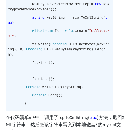
RSACryptoServiceProvider rcp =
new
RSA
CryptoServiceProvider();
string
keyString = rcp.ToXmlString(
tr
ue
);
FileStream
fs =
File
.Create(
"e:\\key.x
ml"
);
fs.Write(
Encoding
.UTF8.GetBytes(keyStr
ing), 0,
Encoding
.UTF8.GetBytes(keyString).Lengt
h);
fs.Flush();
fs.Close();
Console
.WriteLine(keyString);
Console
.Read();
}
在代码清单
中，调用了
方法，返回
6-9
rcp.ToXmlString(
true
)
X
字符串，然后把该字符串写入到本地磁盘
的
文
ML
E
key.xml