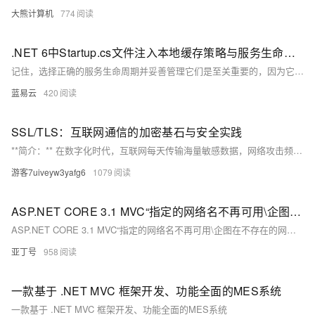
大熊计算机
774
.NET 6中Startup.cs文件注入本地缓存策略与服务生命周期管理实践：AddTransient, AddScoped, AddSingleton。
记住，选择正确的服务生命周期并妥善管理它们是至关重要的，因为它们直接影响你的应用程序的性能和行为。就像一个成功的建筑工地，工具箱如果整理得当，工具选择和使用得当，工地的整体效率将会大大提高。
蓝易云
420
SSL/TLS：互联网通信的加密基石与安全实践
**简介：** 在数字化时代，互联网每天传输海量敏感数据，网络攻击频发。SSL/TLS协议作为网络安全的基石，通过加密技术确保数据安全传输。本文解析SSL/TLS的技术架构、密码学原理、应用场景及常见误区，探讨其在未来的发展趋势，强调持续演进以应对新型威胁的重要性。 SSL/TLS不仅保障Web安全，还广泛应用于API、邮件、物联网等领域，并遵循合规标准如PCI DSS和GDPR。
游客7uiveyw3yafg6
1079
ASP.NET CORE 3.1 MVC“指定的网络名不再可用\企图在不存在的网络连接上进行操作”的问题解决过程
ASP.NET CORE 3.1 MVC“指定的网络名不再可用\企图在不存在的网络连接上进行操作”的问题解决过程
亚丁号
958
一款基于 .NET MVC 框架开发、功能全面的MES系统
一款基于 .NET MVC 框架开发、功能全面的MES系统