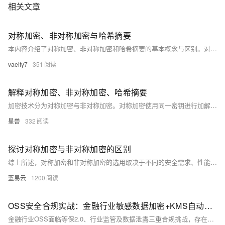
相关文章
对称加密、非对称加密与哈希摘要
本内容介绍了对称加密、非对称加密和哈希摘要的基本概念与区别。对称加密使用同一密钥加解密，速度快但需妥善保管密钥；非对称加密使用公钥加密、私钥解密，安全性高但速度较慢；哈希摘要通过提取数据特征用于完整性校验，能有效区分不同数据。
vaelfy7
351
解释对称加密、非对称加密、哈希摘要
加密技术分为对称加密与非对称加密。对称加密使用同一密钥进行加解密，速度快但需严保管密钥；非对称加密则用公钥加密、私钥解密，安全性高但速度较慢。哈希摘要用于验证数据完整性，代表原始数据特征。
星兽
332
探讨对称加密与非对称加密的区别
综上所述，对称加密和非对称加密的选用取决于不同的安全需求、性能考量和应用情境。了解各自的特点和限制，才能有效地部署合理的加密策略，以确保数据通信的安全性和效率。
蓝易云
1200
OSS安全合规实战：金融行业敏感数据加密+KMS自动轮转策略（满足等保2.0三级要求）
金融行业OSS面临等保2.0、行业监管及数据泄露三重合规挑战，存在存储加密不足、密钥轮转滞后、访问控制不当等问题。本文提出分层加密架构，结合服务端KMS与客户端加密，设计自动密钥轮转机制，实现高性能与合规兼顾，并提供故障排查与成本优化方案，助力金融机构安全落地OSS应用。