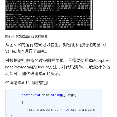
图
6-19
代码清单
6-13
运行结果
从图
的运行结果可以看出，对密钥和初始化向量（
6-19
I
）成功地进行了加密。
V
对数据进行解密的过程同样简单，只需要使用
RSACryptoSe
类的
方法，对代码清单
做微小的改
rviceProvider
Decript
6-13
动即可，如代码清单
所示。
6-14
代码清单
解密数据
6-14
static
void
Main(
string
[] args)
{
CspParameters cp =
new
CspParameters
();