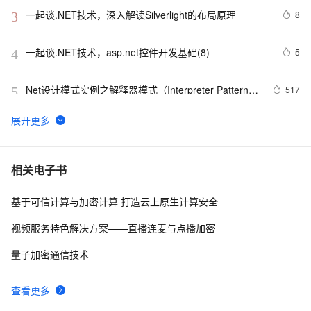
一起谈.NET技术，深入解读Silverlight的布局原理
8
3
一起谈.NET技术，asp.net控件开发基础(8)
5
4
Net设计模式实例之解释器模式（Interpreter Pattern）
517
5
(1)
将 DataTable 或 String 数据转化为json(.NET)
4
6
.NET数据库编程求索之路--11.一些思考
750
7
相关电子书
基于可信计算与加密计算 打造云上原生计算安全
一起谈.NET技术，ASP.NET MVC验证框架中关于属性标
4
8
记的通用扩展方法
视频服务特色解决方案——直播连麦与点播加密
Net设计模式实例之适配器模式（Adapter Pattern）
613
9
量子加密通信技术
[转载].NET开发常用的10条实用代码
10
10
查看更多