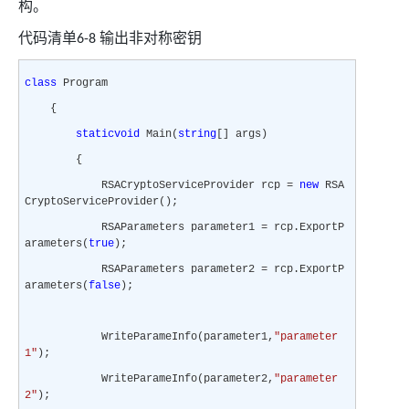
构。
代码清单
输出非对称密钥
6-8
class
Program
{
static
void
Main(
string
[] args)
{
RSACryptoServiceProvider rcp =
new
RSA
CryptoServiceProvider();
RSAParameters parameter1 = rcp.ExportP
arameters(
true
);
RSAParameters parameter2 = rcp.ExportP
arameters(
false
);
WriteParameInfo(parameter1,
"parameter
1"
);
WriteParameInfo(parameter2,
"parameter
2"
);