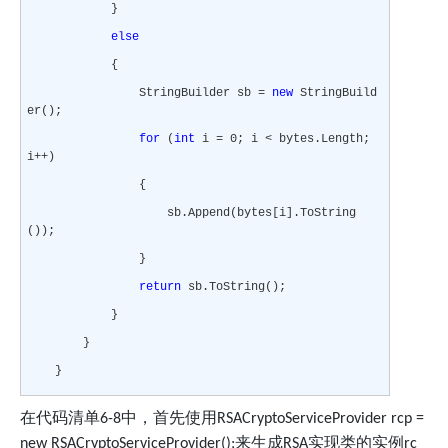
}
else
{
StringBuilder sb =
new
StringBuild
er();
for
(
int
i = 0; i < bytes.Length;
i++)
{
sb.Append(bytes[i].ToString
());
}
return
sb.ToString();
}
}
}
在代码清单
中，首先使用
6-8
RSACryptoServiceProvider rcp =
来生成
实现类的实例
new RSACryptoServiceProvider();
RSA
rc