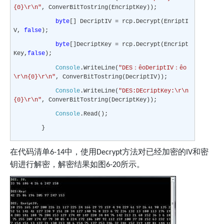
{0}\r\n"
, ConverBitTostring(EncriptKey));
byte
[] DecriptIV = rcp.Decrypt(EnriptI
V,
false
);
byte
[]DecriptKey = rcp.Decrypt(Encript
Key,
false
);
：
：
Console
.WriteLine(
"DES
êoDeriptIV
êo
\r\n{0}\r\n"
, ConverBitTostring(DecriptIV));
Console
.WriteLine(
"DES:DEcriptKey:\r\n
{0}\r\n"
, ConverBitTostring(DecriptKey));
Console
.Read();
}
在代码清单
中，使用
方法对已经加密的
和密
6-14
Decrypt
IV
钥进行解密，解密结果如图
所示。
6-20