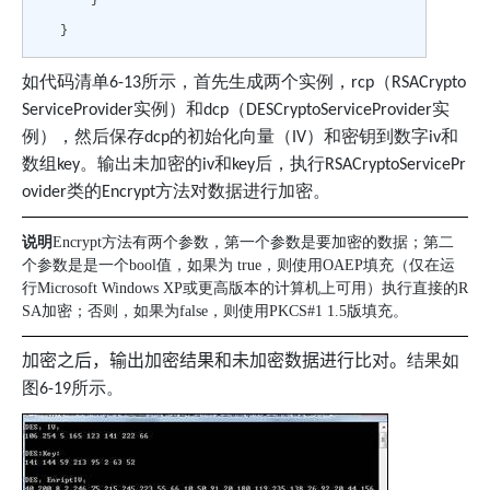
}
如代码清单
所示，首先生成两个实例，
（
6-13
rcp
RSACrypto
实例）和
（
实
ServiceProvider
dcp
DESCryptoServiceProvider
例），然后保存
的初始化向量（
）和密钥到数字
和
dcp
IV
iv
数组
。输出未加密的
和
后，执行
key
iv
key
RSACryptoServicePr
类的
方法对数据进行加密。
ovider
Encrypt
说明
Encrypt
方法有两个参数，第一个参数是要加密的数据；第二
个参数是是一个
bool
值，如果为
true
，则使用
OAEP
填充（仅在运
行
Microsoft Windows XP
或更高版本的计算机上可用）执行直接的
R
SA
加密；否则，如果为
false
，则使用
PKCS#1 1.5
版填充。
加密之后，输出加密结果和未加密数据进行比对。
结果如
图
所示。
6-19