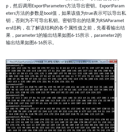
，然后调用
方法导出密钥。
p
ExportParameters
ExportParam
方法的参数是
值，如果该值为
表示可以导出私
eters
bool
true
钥，否则为不可导出私钥。密钥导出的结果为
RSAParamet
结构，在了解该结构的各个属性值之前，先看看输出结
ers
果，
的输出结果如图
所示，
的
parameter1
6-15
parameter2
输出结果如图
所示。
6-16