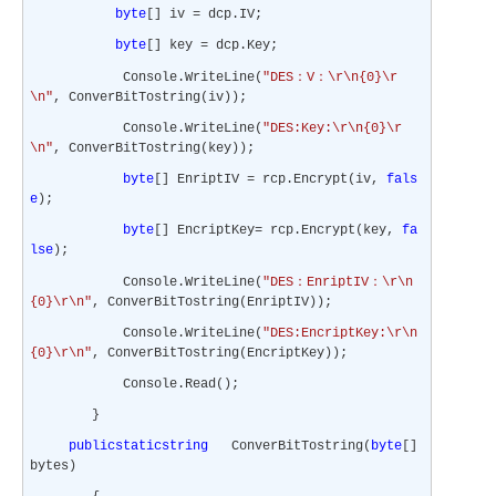
byte
[] iv = dcp.IV;
byte
[] key = dcp.Key;
：
：
Console.WriteLine(
"DES
V
\r\n{0}\r
\n"
, ConverBitTostring(iv));
Console.WriteLine(
"DES:Key:\r\n{0}\r
\n"
, ConverBitTostring(key));
byte
[] EnriptIV = rcp.Encrypt(iv,
fals
e
);
byte
[] EncriptKey= rcp.Encrypt(key,
fa
lse
);
：
：
Console.WriteLine(
"DES
EnriptIV
\r\n
{0}\r\n"
, ConverBitTostring(EnriptIV));
Console.WriteLine(
"DES:EncriptKey:\r\n
{0}\r\n"
, ConverBitTostring(EncriptKey));
Console.Read();
}
public
static
string
ConverBitTostring(
byte
[]
bytes)