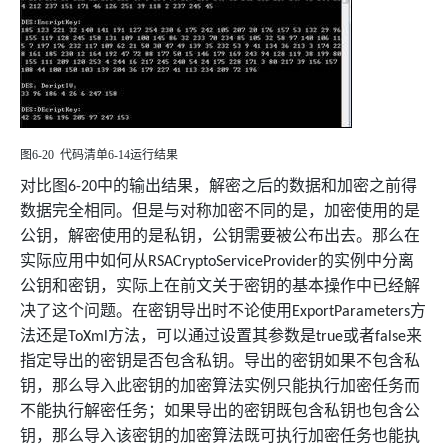
图
6-20
代码清单
6-14
运行结果
对比图
中的输出结果，解密之后的数据和加密之前得
6-20
数据完全相同。但是与对称加密不同的是，加密使用的是
公钥，解密使用的是私钥，公钥需要被公布出去。那么在
实际应用中如何从
的实例中分离
RSACryptoServiceProvider
公钥和密钥，实际上在前文关于密钥的基本操作中已经解
决了这个问题。在密钥导出时不论使用
方
ExportParameters
法还是
方法，可以通过设置其参数是
或者
来
ToXml
true
false
指定导出的密钥是否包含私钥。导出的密钥如果不包含私
钥，那么导入此密钥的加密算法实例只能执行加密任务而
不能执行解密任务；如果导出的密钥既包含私钥也包含公
钥，那么导入该密钥的加密算法既可执行加密任务也能执