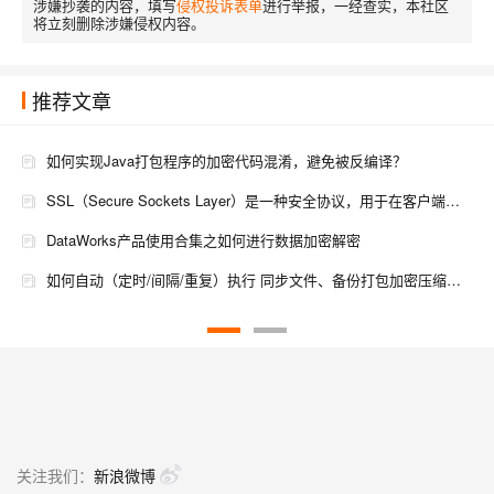
涉嫌抄袭的内容，填写
侵权投诉表单
进行举报，一经查实，本社区
将立刻删除涉嫌侵权内容。
推荐文章
如何实现Java打包程序的加密代码混淆，避免被反编译？
SSL（Secure Sockets Layer）是一种安全协议，用于在客户端和服务器之间建立加密的通信通道。
DataWorks产品使用合集之如何进行数据加密解密
如何自动（定时/间隔/重复）执行 同步文件、备份打包加密压缩文件
IDEA DataGrip连接sqlserver 提示驱动程序无法通过使用安全套接字层(SSL)加密与 SQL Server 建立安全连接的解决方法
DataWorks数据源问题之配置ssl加密如何解决
ISO/IEC 23001：数字版权管理的加密标准（二）
ISO/IEC 23001：数字版权管理的加密标准（一）
关注我们：
新浪微博