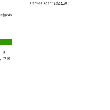
Hermes Agent 记忆互通！
息提取
与 AI 智能体进行实时音视频通话
s和Win
从文本、图片、视频中提取结构化的属性信息
构建支持视频理解的 AI 音视频实时通话应用
t.diy 一步搞定创意建站
构建大模型应用的安全防护体系
通过自然语言交互简化开发流程,全栈开发支持
通过阿里云安全产品对 AI 应用进行安全防护
建，读
且，它可