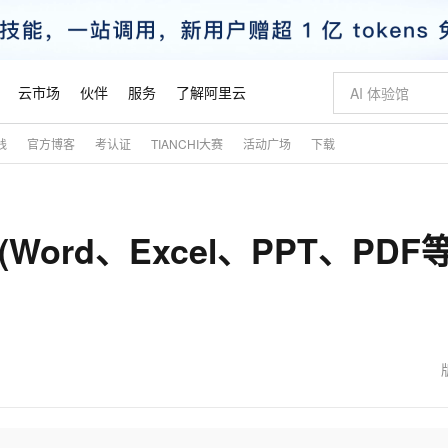
云市场
伙伴
服务
了解阿里云
践
官方博客
考认证
TIANCHI大赛
活动广场
下载
AI 特惠
数据与 API
成为产品伙伴
企业增值服务
最佳实践
价格计算器
AI 场景体
基础软件
产品伙伴合
阿里云认证
市场活动
配置报价
大模型
自助选配和估算价格
新方式
睿译宝，AI翻译排版一步到位
智启 AI 普惠权益
产品生态集成认证中心
企业支持计划
云上春晚
域名与网站
千问官方 MaaS 平台，为开发者和 Agent 而生，新用户赠送 1 亿 + tokens 额度
Qwen Aud
AI Coding
阿里云Maa
2026 阿里云
云服务器 E
为企业打
数据集
Windows
大模型认证
模型
NEW
NEW
NET(Word、Excel、PPT、PDF等
交付可用成果
值低价云产品抢先购
上传文档即自动完成翻译和格式还原
至高享 1亿+免费 tokens，加速 Al 应用落地
提供智能易用的域名与建站服务
智能编程，一键
安全可靠、
产品生态伙伴
专家技术服务
云上奥运之旅
弹性计算合作
阿里云中企出
手机三要素
宝塔 Linux
全部认证
价格优势
有专属领域专家
GLM-5.2：长任务时代开源旗舰模型
阿里云 OPC 创新助力计划
千问大模型
即刻拥有 DeepS
AI 电商营销
对象存储 O
大模型
产品生态伙伴工作台
企业增值服务台
云栖战略参考
云存储合作计
云栖大会
身份实名认证
CentOS
训练营
推动算力普惠，释放技术红利
最高返9万
多领域专家智能体,一键组建 AI 虚拟交付团队
快速构建应用程序和网站，即刻迈出上云第一步
至高百万元 Token 补贴，加速一人公司成长
多元化、高性能、安全可靠的大模型服务
真正可用的 1M 上下文,一次完成代码全链路开发
轻松解锁专属 Dee
从图文生成到
云上的中国
数据库合作计
活动全景
短信
Docker
图片和
站式影视创作平台
Hermes Agent，打造自进化智能体
Token Plan 模型订阅计划
数字证书管理服务（原SSL证书）
5 分钟轻松部署
AI 广告创作
无影云电脑
企业成长
NEW
信息公告
看见新力量
云网络合作计
OCR 文字识别
JAVA
证享300元代金券
可视化编排打通从文字构思到成片全链路闭环
全托管，含MySQL、PostgreSQL、SQL Server、MariaDB多引擎
自主进化，持久记忆，越用越聪明
Qwen3.8-Max 首发尝鲜，限时加量 10 倍，夜间低至2折
实现全站HTTPS，呈现可信的WEB访问
图文、视频一
随时随地安
魔搭 Mode
Kimi-K3
HappyHors
NEW
loud
服务实践
官网公告
金融模力时刻
Salesforce O
版
发票查验
全能环境
Claude Code + GStack 打造工程团队
千问办公，限时限量积分加倍
Qoder
低代码高效构
AI 建站
短信服务
型
NEW
作计划
Kimi 最新旗舰模型，长程编程与推理利器
让文字生成流
计划
创新中心
魔搭 ModelSc
健康状态
理服务
让AI从“聊天伙伴”进化为能干活的“数字员工”
安装技能 GStack，拥有专属 AI 工程团队
你的AI工作搭子，覆盖日常办公高频场景
面向真实软件的智能体编程平台
0 代码专业建
客户案例
天气预报查询
操作系统
态合作计划