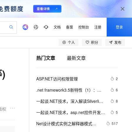
文档
备案
控制台
注册
登录
个人
积分
发布
验
作计划
器
AI 活动
专业服务
服务伙伴合作计划
开发者社区
加入我们
产品动态
服务平台百炼
阿里云 OPC 创新助力计划
热门文章
最新文章
一站式生成采购清单，支持单品或批量购买
io：打造专属 AI 语音助手
S产品伙伴计划（繁花）
峰会
CS
造的大模型服务与应用开发平台
一句话生成原生可编辑精美 PPT 文稿
AI 生产力先锋
Al MaaS 服务伙伴赋能合作
域名
博文
Careers
至高可申请百万元
Qwen3.8-Max 模型上线
)
开启高性价比 AI 编程新体验
弹性可伸缩的云计算服务
Qwen-Audio-3.0-Realtime 端到端实时语音角色扮演
输入一句话想法, 轻松生成专业的 PPT
先锋实践拓展 AI 生产力的边界
Token 补贴，五大权
计划
海大会
伙伴信用分合作计划
商标
问答
社会招聘
ASP.NET访问权限管理
2
益加速 OPC 成功
eek-V4-Pro
SS
一键部署幻兽帕鲁游戏服务器
飞天发布时刻
HOT
Open Search 向量检索版支
划
备案
电子书
校园招聘
pSeek-V4-Pro
视频创作，一键激活电商全链路生产力
稳定、安全、高性价比、高性能的云存储服务
一键购买专属联机服务器，轻松开启游戏
所见，即是所愿
持视频检索 Pipeline 功能
更多支持
.net framework3.5新特性（1）：
6
划
公司注册
镜像站
视频生成
语音识别与合成
var、初始化、匿名类和扩展方法
专属 QwenPaw
漫剧工坊：一站式动画创作平台
AI 实训营
HOT
应用身份服务 (IDaaS)
一起谈.NET技术，深入解读Silverlight
8
合作伙伴培训与认证
划
上云迁移
站生成，高效打造优质广告素材
全接入的云上超级电脑
从聊天伙伴进化为能主动干活的本地数字员工
快速生产连贯的高质量长漫剧
从基础到进阶，Agent 创客手把手教你
OpenClaw 管理能力上线
的布局原理
版权
lScope
我要反馈
e-1.1-T2V
Qwen3-TTS-Flash
一起谈.NET技术，asp.net控件开发基
5
查询合作伙伴
n Alibaba Cloud ISV 合作
代维服务
建企业门户网站
10 分钟搭建微信、支付宝小程序
MaxCompute MaxFrame 提
础(8)
畅细腻的高质量视频
离线语音合成大模型，多语言方言自适应，低延迟高稳定
创新加速
Net设计模式实例之解释器模式
ope
登录合作伙伴管理后台
517
我要建议
站，无忧落地极速上线
以可视化方式快速构建移动和 PC 门户网站
国内短信简单易用，安全可靠，秒级触达，全球覆盖200+国家和地区。
高效部署网站，快速应用到小程序
供自动弹性内存功能
（Interpreter Pattern）(1)