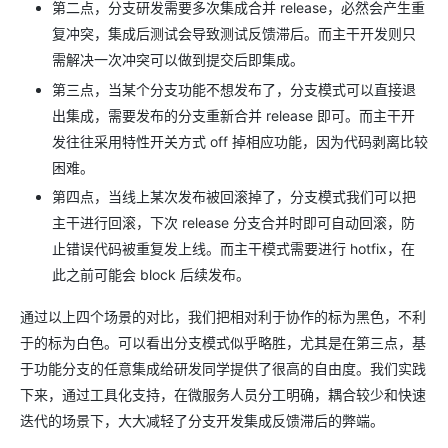
第二点，分支研发需要多次集成合并 release，必然会产生重
复冲突，集成后测试会导致测试反馈滞后。而主干开发则只
需解决一次冲突可以做到提交后即集成。
第三点，当某个分支功能不想发布了，分支模式可以直接退
出集成，需要发布的分支重新合并 release 即可。而主干开
发往往采用特性开关方式 off 掉相应功能，因为代码剥离比较
困难。
第四点，当线上某次发布被回滚掉了，分支模式我们可以把
主干进行回滚，下次 release 分支合并时即可自动回滚，防
止错误代码被重复发上线。而主干模式需要进行 hotfix，在
此之前可能会 block 后续发布。
通过以上四个场景的对比，我们把相对利于协作的标为黑色，不利
于的标为白色。可以看出分支模式似乎略胜，尤其是在第三点，基
于功能分支的任意集成给研发同学提供了很高的自由度。我们实践
下来，通过工具化支持，在微服务人员分工明确，耦合较少和快速
迭代的场景下，大大减轻了分支开发集成反馈滞后的弊端。