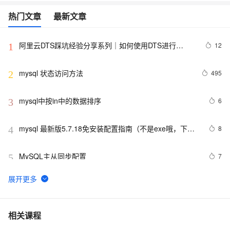
热门文章
最新文章
阿里云DTS踩坑经验分享系列｜如何使用DTS进行
12
1
MySQL->ClickHouse同步
mysql 状态访问方法
495
2
mysql中按in中的数据排序
6
3
mysql 最新版5.7.18免安装配置指南（不是exe哦，下载
8
4
完后没有data目录）
MySQL主从同步配置
7
5
PostgreSQL\MySQL比较
2
6
Mysql笔记--常用命令
453
7
相关课程