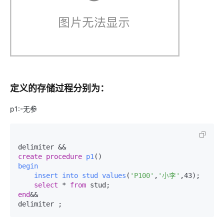
定义的存储过程分别为：
p1:-无参
create
procedure
p1
()
begin
insert
into
stud
values
(
'P100'
,
'小李'
,43)
;

select
 * 
from
 stud
;
end
&&

delimiter 
;