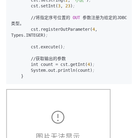
        cst.setString(
2
, 
"小凯"
)
;
        cst.setInt(
3
, 
23
)
;
        //将指定序号位置的 
OUT
 参数注册为给定的JDBC 
类型。

        cst.registerOutParameter(
4
, 
Types.INTEGER)
;
        cst.execute()
;
        //获取输出的参数

        int count = cst.getInt(
4
)
;
        System.out.println(count)
;