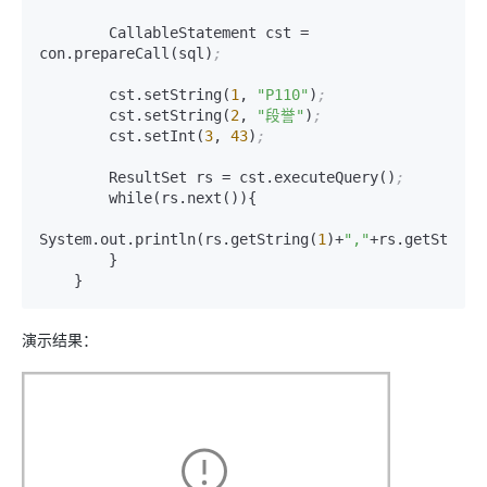
        CallableStatement cst = 
con.prepareCall(sql)
;
        cst.setString(
1
, 
"P110"
)
;
        cst.setString(
2
, 
"段誉"
)
;
        cst.setInt(
3
, 
43
)
;
        ResultSet rs = cst.executeQuery()
;
        while(rs.next()){

System.out.println(rs.getString(
1
)+
","
+rs.getString
        }

    }
演示结果：