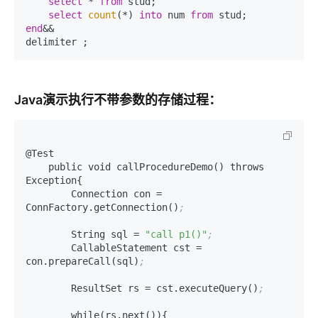
select
*
from
 stud;

select
count
(
*
) 
into
 num 
from
end
&&
delimiter ;
Java演示执行不带参数的存储过程：
@Test

    public void callProcedureDemo() throws 
Exception{

        Connection con = 
ConnFactory.getConnection()
;
        String sql = 
"call p1()"
;
        CallableStatement cst = 
con.prepareCall(sql)
;
        ResultSet rs = cst.executeQuery()
;
        while(rs.next()){
