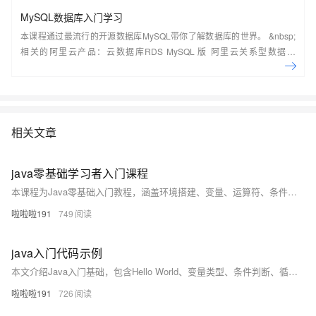
MySQL数据库入门学习
本课程通过最流行的开源数据库MySQL带你了解数据库的世界。 &nbsp;
相关的阿里云产品：云数据库RDS MySQL 版 阿里云关系型数据库
RDS（Relational Database Service）是一种稳定可靠、可弹性伸缩的在
线数据库服务，提供容灾、备份、恢复、迁移等方面的全套解决方案，彻
底解决数据库运维的烦恼。 了解产品详
情:&nbsp;https://www.aliyun.com/product/rds/mysql&nbsp;
相关文章
java零基础学习者入门课程
本课程为Java零基础入门教程，涵盖环境搭建、变量、运算符、条件循环、数组及面向对象基础，每讲配示例代码与实践建议，助你循序渐进掌握核心知识，轻松迈入Java编程世界。
啦啦啦191
749
java入门代码示例
本文介绍Java入门基础，包含Hello World、变量类型、条件判断、循环及方法定义等核心语法示例，帮助初学者快速掌握Java编程基本结构与逻辑。
啦啦啦191
726