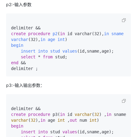
p2:-输入参数
create
procedure
p2
(
in
 id varchar(32)
,
in
sname
varchar
(32)
,
in
age
int
begin
insert
into
stud
values
(id,sname,age)
;

select
 * 
from
 stud
;
end
 &&

delimiter 
;
p3:-输入输出参数：
delimiter 
&&
create
procedure
 p3(
in
 id 
varchar
(
32
) ,
in
 sname 
varchar
(
32
),
in
 age 
int
 ,
out
 num 
int
begin
insert into
 stud 
values
(id,sname,age);
