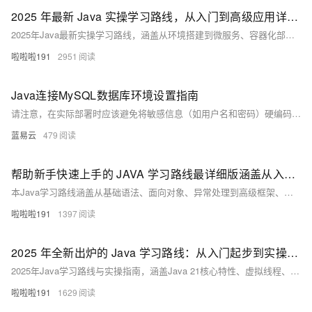
2025 年最新 Java 实操学习路线，从入门到高级应用详细指南
2025年Java最新实操学习路线，涵盖从环境搭建到微服务、容器化部署的全流程实战内容，助你掌握Java 21核心特性、Spring Boot 3.2开发、云原生与微服务架构，提升企业级项目开发能力，适合从入门到高级应用的学习需求。
啦啦啦191
2951
Java连接MySQL数据库环境设置指南
请注意，在实际部署时应该避免将敏感信息（如用户名和密码）硬编码在源码文件里面；应该使用配置文件或者环境变量等更为安全可靠地方式管理这些信息。此外，在处理大量数据时考虑使用PreparedStatement而不是Statement可以提高性能并防止SQL注入攻击；同时也要注意正确处理异常情况，并且确保所有打开过得资源都被正确关闭释放掉以防止内存泄漏等问题发生。
蓝易云
479
帮助新手快速上手的 JAVA 学习路线最详细版涵盖从入门到进阶的 JAVA 学习路线
本Java学习路线涵盖从基础语法、面向对象、异常处理到高级框架、微服务、JVM调优等内容，适合新手入门到进阶，助力掌握企业级开发技能，快速成为合格Java开发者。
啦啦啦191
1397
2025 年全新出炉的 Java 学习路线：从入门起步到实操精通的详细指南
2025年Java学习路线与实操指南，涵盖Java 21核心特性、虚拟线程、Spring Boot 3、微服务、Spring Security、容器化部署等前沿技术，助你从入门到企业级开发进阶。
啦啦啦191
1629