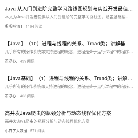
Java 从入门到进阶完整学习路线图规划与实战开发最佳实践指南
本文为Java开发者提供从入门到进阶的完整学习路线图，涵盖基础语法、面向对象、数据结构与算法、并发编程、JVM调优、主流框架（如Spring Boot）、数据库操作（MySQL、Redis）、微服务架构及云原生开发等内容，并结合实战案例与最佳实践，助力高效掌握Java核心技术。
啦啦啦191
1164
【Java】（10）进程与线程的关系、Tread类；讲解基本线程安全、网络编程内容；JSON序列化与反序列化
几乎所有的操作系统都支持进程的概念，进程是处于运行过程中的程序，并且具有一定的独立功能，进程是系统进行资源分配和调度的一个独立单位一般而言，进程包含如下三个特征。独立性动态性并发性。
凉凉心.
439
【Java基础】（1）进程与线程的关系、Tread类；讲解基本线程安全、网络编程内容；JSON序列化与反序列化
几乎所有的操作系统都支持进程的概念，进程是处于运行过程中的程序，并且具有一定的独立功能，进程是系统进行资源分配和调度的一个独立单位一般而言，进程包含如下三个特征。独立性动态性并发性。
凉凉心.
408
高并发Java爬虫的瓶颈分析与动态线程优化方案
高并发Java爬虫的瓶颈分析与动态线程优化方案
小白学大数据
571