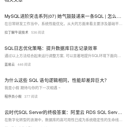
MySQL进阶突击系列(07) 她气鼓鼓递来一条SQL | 怎么看执行计划、SQL怎么优化?
在日常研发工作当中，系统性能优化，从大的方面来看主要涉及基础平台优化、业务系统性能优化、数据库优化。面对数据库优化，除了DBA在集群性能、服务器调优需要投入精力，我们研发需要负责业务SQL执行优化。当业务数据量达到一定规模后，SQL执行效率可能就会出现瓶颈，影响系统业务响应。掌握如何判断SQL执行慢、以及如何分析SQL执行计划、优化SQL的技能，在工作中解决SQL性能问题显得非常关键。
拉丁解牛说技术
536
SQL日志优化策略：提升数据库日志记录效率
通过以上方法结合起来运行调整方案, 可以显著地提升SQL环境下面向各种搜索引擎服务平台所需要满足标准条件下之数据库登记作业流程综合表现; 同时还能确保系统稳健运行并满越用户体验预期目标.
蓝易云
446
为什么这些 SQL 语句逻辑相同，性能却差异巨大？
我是小假 期待与你的下一次相遇 ~
程序员小假
377
云时代SQL Server的终极答案：阿里云 RDS SQL Server如何用异地容灾重构系统可靠性
在数字化转型的浪潮中，数据库的高可用性已成为系统稳定性的生命线。作为经历过多次生产事故的资深开发者，肯定深知传统自建SQL Server架构的脆弱性——直到遇见阿里云 RDS SQL Server，其革命性的异地容灾架构彻底改写了游戏规则。