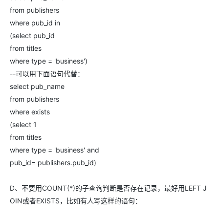
from publishers
where pub_id in
(select pub_id
from titles
where type = 'business')
--可以用下面语句代替：
select pub_name
from publishers
where exists
(select 1
from titles
where type = 'business' and
pub_id= publishers.pub_id)
D、不要用COUNT(*)的子查询判断是否存在记录，最好用LEFT J
OIN或者EXISTS，比如有人写这样的语句：