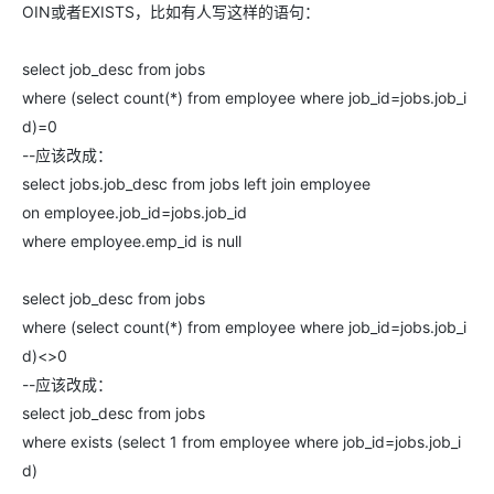
OIN或者EXISTS，比如有人写这样的语句：
select job_desc from jobs
where (select count(*) from employee where job_id=jobs.job_i
d)=0
--应该改成：
select jobs.job_desc from jobs left join employee
on employee.job_id=jobs.job_id
where employee.emp_id is null
select job_desc from jobs
where (select count(*) from employee where job_id=jobs.job_i
d)<>0
--应该改成：
select job_desc from jobs
where exists (select 1 from employee where job_id=jobs.job_i
d)