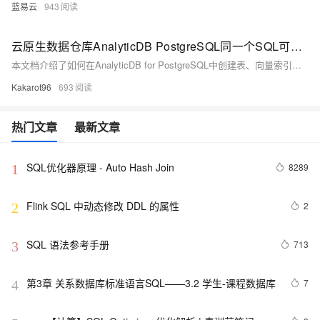
蓝易云
943
云原生数据仓库AnalyticDB PostgreSQL同一个SQL可以实现向量索引、全文索引GIN、普通索引BTREE混合查询，简化业务实现逻辑、提升查询性能
本文档介绍了如何在AnalyticDB for PostgreSQL中创建表、向量索引及混合检索的实现步骤。主要内容包括：创建`articles`表并设置向量存储格式，创建ANN向量索引，为表增加`username`和`time`列，建立BTREE索引和GIN全文检索索引，并展示了查询结果。参考文档提供了详细的SQL语句和配置说明。
Kakarot96
693
热门文章
最新文章
SQL优化器原理 - Auto Hash Join
8289
1
Flink SQL 中动态修改 DDL 的属性
2
2
SQL 语法参考手册
713
3
第3章 关系数据库标准语言SQL——3.2 学生-课程数据库
7
4