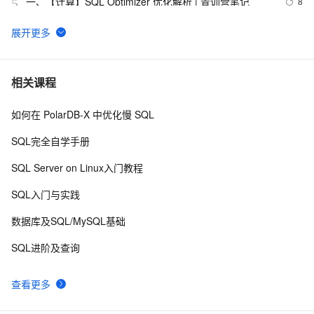
一、【计算】SQL Optimizer 优化解析 | 青训营笔记
8
5
Hive 简单SQL
589
6
SQL优化常用方法8
632
7
相关课程
如何在 PolarDB-X 中优化慢 SQL
10g 中使用toad的sql编辑的autotrace的问题？
712
8
SQL完全自学手册
【超实用】SQL 进阶技巧（上）
4
9
SQL Server on Linux入门教程
LINQ to SQL精彩文章收集
739
10
SQL入门与实践
数据库及SQL/MySQL基础
SQL进阶及查询
查看更多