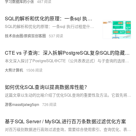
学习数据库的小张
487
SQL的解析和优化的原理：一条sql 执行过程是什么？
SQL的解析和优化的原理：一条sql 执行过程是什么？
技术自由圈/原疯狂创客圈
537
CTE vs 子查询：深入拆解PostgreSQL复杂SQL的隐藏性能差异
本文深入探讨了PostgreSQL中CTE（公共表表达式）与子查询的选择对SQL性能的影响。通过分析两者底层机制，揭示CTE的物化特性及子查询的优化融合优势，并结合多场景案例对比执行效率。最终给出决策指南，帮助开发者根据数据量、引用次数和复杂度选择最优方案，同时提供高级优化技巧和版本演进建议，助力SQL性能调优。
大熊计算机
1506
如何优化SQL查询以提高数据库性能？
这篇文章以生动的比喻介绍了优化SQL查询的重要性及方法。它首先将未优化的SQL查询比作在自助餐厅贪多嚼不烂的行为，强调了只获取必要数据的必要性。接着，文章详细讲解了四种优化策略：**精简选择**（避免使用`SELECT *`）、**专业筛选**（利用`WHERE`缩小范围）、**高效联接**（索引和限制数据量）以及**使用索引**（加速搜索）。此外，还探讨了如何避免N+1查询问题、使用分页限制结果、理解执行计划以及定期维护数据库健康。通过这些技巧，可以显著提升数据库性能，让查询更高效流畅。
游客mass6jalwg5qm
726
基于SQL Server / MySQL进行百万条数据过滤优化方案
对百万级别数据进行高效过滤查询，需要综合使用索引、查询优化、表分区、统计信息和视图等技术手段。通过合理的数据库设计和查询优化，可以显著提升查询性能，确保系统的高效稳定运行。