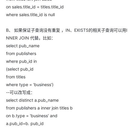
on sales.title_id = titles.title_id
where sales.title_id is null
B、 如果保证子查询没有重复 ，IN、EXISTS的相关子查询可以用I
NNER JOIN 代替。比如：
select pub_name
from publishers
where pub_id in
(select pub_id
from titles
where type = 'business')
--可以改写成：
select distinct a.pub_name
from publishers a inner join titles b
on b.type = 'business' and
a.pub_id=b. pub_id