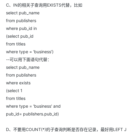
C、IN的相关子查询用EXISTS代替，比如
select pub_name
from publishers
where pub_id in
(select pub_id
from titles
where type = 'business')
--可以用下面语句代替：
select pub_name
from publishers
where exists
(select 1
from titles
where type = 'business' and
pub_id= publishers.pub_id)
D、不要用COUNT(*)的子查询判断是否存在记录，最好用LEFT J