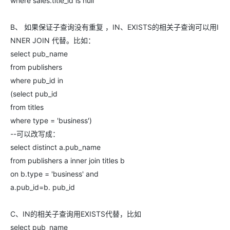
where sales.title_id is null
B、 如果保证子查询没有重复 ，IN、EXISTS的相关子查询可以用I
NNER JOIN 代替。比如：
select pub_name
from publishers
where pub_id in
(select pub_id
from titles
where type = 'business')
--可以改写成：
select distinct a.pub_name
from publishers a inner join titles b
on b.type = 'business' and
a.pub_id=b. pub_id
C、IN的相关子查询用EXISTS代替，比如
select pub_name