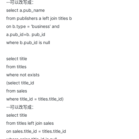
--可以改写成：
select a.pub_name
from publishers a left join titles b
on b.type = 'business' and
a.pub_id=b. pub_id
where b.pub_id is null
select title
from titles
where not exists
(select title_id
from sales
where title_id = titles.title_id)
--可以改写成：
select title
from titles left join sales
on sales.title_id = titles.title_id