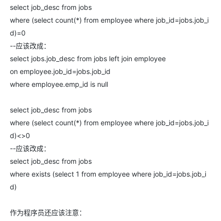
select job_desc from jobs
where (select count(*) from employee where job_id=jobs.job_i
d)=0
--应该改成：
select jobs.job_desc from jobs left join employee
on employee.job_id=jobs.job_id
where employee.emp_id is null
select job_desc from jobs
where (select count(*) from employee where job_id=jobs.job_i
d)<>0
--应该改成：
select job_desc from jobs
where exists (select 1 from employee where job_id=jobs.job_i
d)
作为程序员还应该注意：