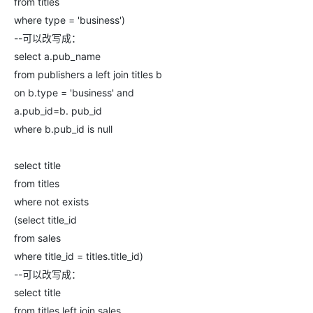
from titles
where type = 'business')
--可以改写成：
select a.pub_name
from publishers a left join titles b
on b.type = 'business' and
a.pub_id=b. pub_id
where b.pub_id is null
select title
from titles
where not exists
(select title_id
from sales
where title_id = titles.title_id)
--可以改写成：
select title
from titles left join sales