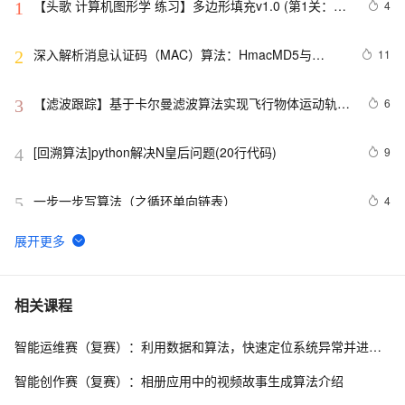
【头歌 计算机图形学 练习】多边形填充v1.0 (第1关：扫
4
1
描线填充算法（活动边表AET法） 第2关：边缘填充法 第
3关：区域四连通种子填充算法 第4关：区域扫描线种子
深入解析消息认证码（MAC）算法：HmacMD5与
11
2
填充算法)
HmacSHA1
【滤波跟踪】基于卡尔曼滤波算法实现飞行物体运动轨迹
6
3
预测附matlab代码
[回溯算法]python解决N皇后问题(20行代码)
9
4
一步一步写算法（之循环单向链表）
4
5
【OJ】A*(start)算法c++初步实现
7
6
图搜索算法详解
11
7
相关课程
智能运维赛（复赛）：利用数据和算法，快速定位系统异常并进行根因分析
什么是AES算法？（整合版）
12
8
智能创作赛（复赛）：相册应用中的视频故事生成算法介绍
经典Leetcode算法题分享(字符串)
6
9