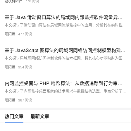
荔枝科研社
778
基于 Java 滑动窗口算法的局域网内部监控软件流量异常检测技术研究
本文探讨了滑动窗口算法在局域网流量监控中的应用，分析其在实时性、资源控制和多维分析等方面的优势，并提出优化策略，结合Java编程实现高效流量异常检测。
陌陌谣
477
基于 JavaScript 图算法的局域网网络访问控制模型构建及局域网禁止上网软件的技术实现路径研究
本文探讨局域网网络访问控制软件的技术框架，将其核心功能映射为图论模型，通过节点与边表示终端设备及访问关系。以JavaScript实现DFS算法，模拟访问权限判断，优化动态策略更新与多层级访问控制。结合流量监控数据，提升网络安全响应能力，为企业自主研发提供理论支持，推动智能化演进，助力数字化管理。
陌陌谣
354
内网监控桌面与 PHP 哈希算法：从数据追踪到行为审计的技术解析
本文探讨了内网监控桌面系统的技术需求与数据结构选型，重点分析了哈希算法在企业内网安全管理中的应用。通过PHP语言实现的SHA-256算法，可有效支持软件准入控制、数据传输审计及操作日志存证等功能。文章还介绍了性能优化策略（如分块哈希计算和并行处理）与安全增强措施（如盐值强化和动态更新），并展望了哈希算法在图像处理、网络流量分析等领域的扩展应用。最终强调了构建完整内网安全闭环的重要性，为企业数字资产保护提供技术支撑。
陌陌谣
387
热门文章
最新文章