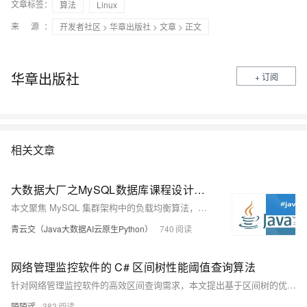
文章标签：
算法
Linux
来 源：
开发者社区
>
华章出版社
>
文章
> 正文
华章出版社
+ 订阅
相关文章
大数据大厂之MySQL数据库课程设计：揭秘MySQL集群架构负载均衡核心算法：从理论到Java代码实战，让你的数据库性能飙升！
本文聚焦 MySQL 集群架构中的负载均衡算法，阐述其重要性。详细介绍轮询、加权轮询、最少连接、加权最少连接、随机、源地址哈希等常用算法，分析各自优缺点及适用场景。并提供 Java 语言代码实现示例，助力直观理解。文章结构清晰，语言通俗易懂，对理解和应用负载均衡算法具有实用价值和参考价值。
青云交（Java大数据AI云原生Python）
740
网络管理监控软件的 C# 区间树性能阈值查询算法
针对网络管理监控软件的高效区间查询需求，本文提出基于区间树的优化方案。传统线性遍历效率低，10万条数据查询超800ms，难以满足实时性要求。区间树以平衡二叉搜索树结构，结合节点最大值剪枝策略，将查询复杂度从O(N)降至O(logN+K)，显著提升性能。通过C#实现，支持按指标类型分组建树、增量插入与多维度联合查询，在10万记录下查询耗时仅约2.8ms，内存占用降低35%。测试表明，该方案有效解决高负载场景下的响应延迟问题，助力管理员快速定位异常设备，提升运维效率与系统稳定性。
陌陌谣
382