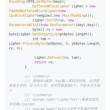
Encoding
.
UTF8
.
GetBytes
(keys);

BufferedBlockCipher
 cipher = 
new
PaddedBufferedBlockCipher
(
new
CbcBlockCipher
(engine),
new
Pkcs7Padding
());

            cipher.
Init
(
true
, 
new
ParametersWithIV
(
new
DesParameters
(key),key));

            byte[] rv = 
new
byte[cipher.
GetOutputSize
(ptBytes.
Length
)];

            int tam = 
cipher.
ProcessBytes
(ptBytes, 
0
, ptBytes.
Length
, 
rv, 
0
);

             cipher.
DoFinal
(rv, tam);

return
 rv;

        }

/// <summary>
/// 使用DES解密，key输入密码的时候，必须使
用英文字符，区分大小写，且字符数量是8个，不能多也不能
少
/// </summary>
/// <param name="cipherText">需要加密的
字符串</param>
/// <param name="keys">加密字符串的密钥