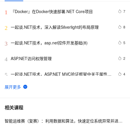
『Docker』在Docker快速部署.NET Core项目
7
1
一起谈.NET技术，深入解读Silverlight的布局原理
8
2
一起谈.NET技术，asp.net控件开发基础(8)
5
3
ASP.NET访问权限管理
2
4
一起谈.NET技术，ASP.NET MVC验证框架中关于属性标
4
5
记的通用扩展方法
.NET设计模式（12）：外观模式（Façade Pattern）
8
6
Net设计模式实例之解释器模式（Interpreter Pattern）
517
7
相关课程
(1)
智能运维赛（复赛）：利用数据和算法，快速定位系统异常并进行根因分析
Asp.Net MVC5入门学习系列④
735
8