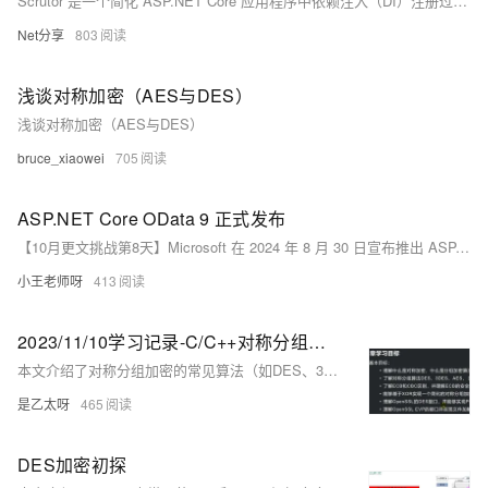
Scrutor 是一个简化 ASP.NET Core 应用程序中依赖注入（DI）注册过程的开源库，支持自动扫描和注册服务。通过简单的配置，开发者可以轻松地从指定程序集中筛选、注册服务，并设置其生命周期，同时支持服务装饰等高级功能。适用于大型项目，提高代码的可维护性和简洁性。仓库地址：&lt;https://github.com/khellang/Scrutor&gt;
Net分享
803
浅谈对称加密（AES与DES）
浅谈对称加密（AES与DES）
bruce_xiaowei
705
ASP.NET Core OData 9 正式发布
【10月更文挑战第8天】Microsoft 在 2024 年 8 月 30 日宣布推出 ASP.NET Core OData 9，此版本与 .NET 8 的 OData 库保持一致，改进了数据编码以符合 OData 规范，并放弃了对旧版 .NET Framework 的支持，仅支持 .NET 8 及更高版本。新版本引入了更快的 JSON 编写器 `System.Text.UTF8JsonWriter`，优化了内存使用和序列化速度。
小王老师呀
413
2023/11/10学习记录-C/C++对称分组加密DES
本文介绍了对称分组加密的常见算法（如DES、3DES、AES和国密SM4）及其应用场景，包括文件和视频加密、比特币私钥加密、消息和配置项加密及SSL通信加密。文章还详细展示了如何使用异或实现一个简易的对称加密算法，并通过示例代码演示了DES算法在ECB和CBC模式下的加密和解密过程，以及如何封装DES实现CBC和ECB的PKCS7Padding分块填充。
是乙太呀
465
DES加密初探