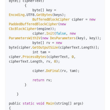
byte[] cipherText)

        {

            byte[] key = 
Encoding
.
UTF8
.
GetBytes
(keys);

BufferedBlockCipher
 cipher = 
new
PaddedBufferedBlockCipher
(
new
CbcBlockCipher
(engine));

            cipher.
Init
(
false
, 
new
ParametersWithIV
(
new
DesParameters
(key), key));

            byte[] rv = 
new
byte[cipher.
GetOutputSize
(cipherText.
Length
)];

            int tam = 
cipher.
ProcessBytes
(cipherText, 
0
, 
cipherText.
Length
, rv, 
0
);

            cipher.
DoFinal
(rv, tam);

return
 rv;

        }

    }

public 
static
void
Main
(string[] args)

{ 
