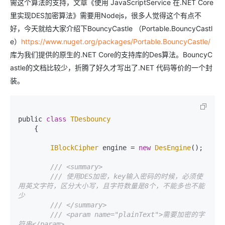
需这个算法的支持，文章《使用 JavaScriptService 在.NET Core
里实现DES加密算法》需要用Nodejs，很多人觉得这个有点不
好，今天就给大家介绍下BouncyCastle （Portable.BouncyCastl
e）
https://www.nuget.org/packages/Portable.BouncyCastle/
库为我们提供的原生的.NET Core的支持库的Des算法。BouncyC
astle的文档比较少，折腾了好久才写出了.NET 代码等价的一个封
装。
public 
class
TDesbouncy
    {

IBlockCipher
 engine = 
new
DesEngine
();

/// <summary>
/// 使用DES加密，key输入密码的时候，必须使
用英文字符，区分大小写，且字符数量是8个，不能多也不能
少
/// </summary>
/// <param name="plainText">需要加密的字
符串</param>