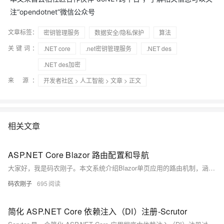
注“opendotnet”微信公众号
文章标签：
密钥管理服务
数据安全/隐私保护
算法
关键词：
.NET core
.net密钥管理服务
.NET des
.NET des加密
来 源：
开发者社区
>
人工智能
>
文章
> 正文
相关文章
ASP.NET Core Blazor 路由配置和导航
大家好，我是码农刚子。本文系统介绍Blazor单页应用的路由机制，涵盖基础配置、路由参数、编程式导航及高级功能。通过@page指令定义路由，支持参数约束、可选参数与通配符捕获，结合NavigationManager实现页面跳转与参数传递，并演示用户管理、产品展示等典型场景，全面掌握Blazor路由从入门到实战的完整方案。
码农刚子
695
简化 ASP.NET Core 依赖注入（DI）注册-Scrutor