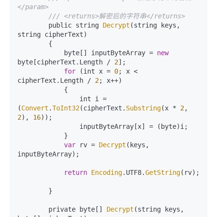
</param>
/// <returns>解密后的字符串</returns>
        public string 
Decrypt
(string keys, 
string cipherText)

        {

            byte[] inputByteArray = 
new
byte[cipherText.
Length
 / 
2
];

for
 (int x = 
0
; x < 
cipherText.
Length
 / 
2
; x++)

            {

                int i = 
(
Convert
.
ToInt32
(cipherText.
Substring
(x * 
2
, 
2
), 
16
));

                inputByteArray[x] = (byte)i;

            }

var
 rv = 
Decrypt
(keys, 
inputByteArray);

return
Encoding
.
UTF8
.
GetString
(rv);

        }

        private byte[] 
Decrypt
(string keys, 