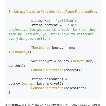
Encoding
.
RegisterProvider
(
CodePagesEncodingProvider
            string key = 
"geffzhan"
;

            string content =   
"This 
project.config whoopla is a mess. So what they 
mean by .NetCore, you still have to reference 
everything correctly"
;

TDesbouncy
 bouncy = 
new
TDesbouncy
();

var
 encrypt = bouncy.
Encrypt
(key, 
content);

Console
.
WriteLine
(encrypt);

            string descontent = 
bouncy.
Decrypt
(key, encrypt);

Console
.
WriteLine
(descontent);

}
本文来自云栖社区合作伙伴“doNET跨平台”，了解相关信息可以关