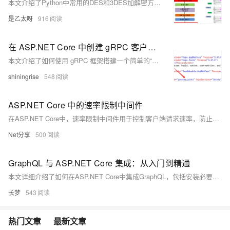
本文介绍了Python中常用的DES和3DES加解密方法，包括ECB和CBC模式。通过示例代码展示了如何使用`Crypto`和`pyDes`库实现加解密，并讨论了不同的填充方式。最后，通过一道CTF例题，详细解析了从图像中提取密文、进行ASCII转换、Base64解码、凯撒解码和最终的DES解密过程。
是乙太呀
916
在 ASP.NET Core 中创建 gRPC 客户端和服务器
本文介绍了如何使用 gRPC 框架搭建一个简单的“Hello World”示例。首先创建了一个名为 GrpcDemo 的解决方案，其中包含一个 gRPC 服务端项目 GrpcServer 和一个客户端项目 GrpcClient。服务端通过定义 `greeter.proto` 文件中的服务和消息类型，实现了一个简单的问候服务 `GreeterService`。客户端则通过 gRPC 客户端库连接到服务端并调用其 `SayHello` 方法，展示了 gRPC 在 C# 中的基本使用方法。
shiningrise
548
ASP.NET Core 中的速率限制中间件
在ASP.NET Core中，速率限制中间件用于控制客户端请求速率，防止服务器过载并提高安全性。通过`AddRateLimiter`注册服务，并配置不同策略如固定窗口、滑动窗口、令牌桶和并发限制。这些策略可在全局、控制器或动作级别应用，支持自定义响应处理。使用中间件`UseRateLimiter`启用限流功能，并可通过属性禁用特定控制器或动作的限流。这有助于有效保护API免受滥用和过载。 欢迎关注我的公众号：Net分享 （239字符）
Net分享
500
GraphQL 与 ASP.NET Core 集成：从入门到精通
本文详细介绍了如何在ASP.NET Core中集成GraphQL，包括安装必要的NuGet包、创建GraphQL Schema、配置GraphQL服务等步骤。同时，文章还探讨了常见问题及其解决方法，如处理复杂查询、错误处理、性能优化和实现认证授权等，旨在帮助开发者构建灵活且高效的API。
长梦
543
热门文章
最新文章