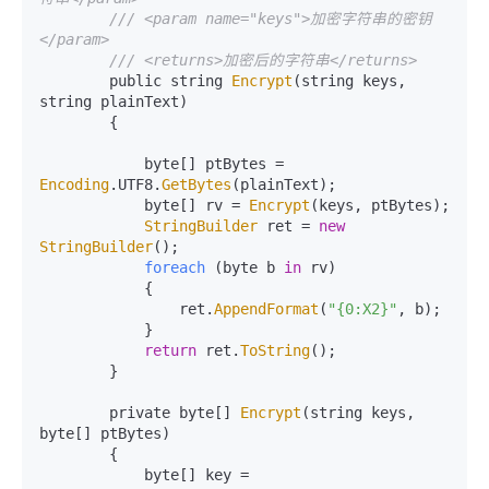
/// <param name="keys">加密字符串的密钥
</param>
/// <returns>加密后的字符串</returns>
        public string 
Encrypt
(string keys, 
string plainText)

        {

            byte[] ptBytes = 
Encoding
.
UTF8
.
GetBytes
(plainText);

            byte[] rv = 
Encrypt
(keys, ptBytes);

StringBuilder
 ret = 
new
StringBuilder
();

foreach
 (byte b 
in
 rv)

            {

                ret.
AppendFormat
(
"{0:X2}"
, b);

            }

return
 ret.
ToString
();

        }

        private byte[] 
Encrypt
(string keys, 
byte[] ptBytes)

        {

            byte[] key = 