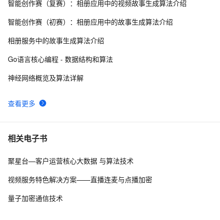
智能创作赛（复赛）：相册应用中的视频故事生成算法介绍
将 DataTable 或 String 数据转化为json(.NET)
4
9
智能创作赛（初赛）：相册应用中的故事生成算法介绍
.NET数据库编程求索之路--11.一些思考
751
10
相册服务中的故事生成算法介绍
Go语言核心编程 - 数据结构和算法
神经网络概览及算法详解
查看更多
相关电子书
聚星台—客户运营核心大数据 与算法技术
视频服务特色解决方案——直播连麦与点播加密
量子加密通信技术