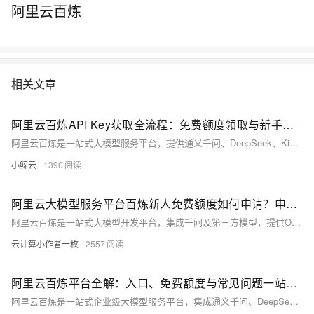
阿里云百炼
相关文章
阿里云百炼API Key获取全流程：免费额度领取与新手调用配置指南
阿里云百炼是一站式大模型服务平台，提供通义千问、DeepSeek、Kimi、GLM等数十款主流模型的API调用能力，是开发者接入国产大模型的核心入口。想要通过代码、终端工具（如Claude Code）、智能体（如OpenClaw、Hermes）调用百炼模型，必须先获取有效的API Key作为鉴权凭证。
小鲸云
1390
阿里云大模型服务平台百炼新人免费额度如何申请？申请与使用免费额度教程及常见问题解答
阿里云百炼是一站式大模型开发平台，集成千问及第三方模型，提供OpenAI兼容API及全链路服务，支持快速构建智能体等AI应用。平台为新人提供专属免费额度，自2025年9月8日起有效期为90天，仅限中国内地版模型实时推理费用抵扣，主账号与RAM子账号共享。用户可通过控制台查看剩余额度及过期时间，启用“免费额度用完即停”功能可避免超额扣费。此外，平台还提供免费额度消耗记录、账单查询及消费预警设置，助力开发者高效管理成本。
云计算小作者一枚
2557
阿里云百炼平台全解：入口、免费额度与常见问题一站式指南
阿里云百炼是一站式企业级大模型服务平台，集成通义千问、DeepSeek、GLM等百余款主流模型，提供模型调用、智能体开发、知识库构建、API部署等全链路能力，支持个人快速体验与企业规模化落地。本文从平台入口、免费额度领取、核心功能、计费规则及高频问题五大维度，提供完整使用指南，帮助用户快速上手、高效使用并规避常见问题。