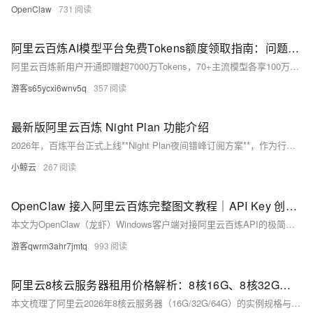
OpenClaw
731
‌阿里云百炼AI模型平台免费Tokens额度领取指南：问题解答、扣费及问题解答FAQ
阿里云百炼新用户开通即赠超7000万Tokens，70+主流模型各享100万免费额度（限中国内地版，有效期90天），仅支持实时推理调用。在阿里云百炼官网：https://t.aliyun.com/U/fPVHqY 免费领取千万Tokens
游客s65ycxi6wnv5q
357
最新版阿里云百炼 Night Plan 功能介绍
2026年，百炼平台正式上线**Night Plan夜间错峰订阅方案**，作为行业首创的分时折扣AI计费服务，专门针对熬夜开发、深夜创作、夜间批量数据处理、离线任务调试的用户打造。不同于常规按量计费、固定套餐订阅模式，Night Plan采用**夜间时段动态超低折扣**机制，在指定夜间时段开放旗舰级满血大模型低价调用权限，以极致优惠的价格解锁Qwen3.7-Max、Qwen3.7-Plus等顶配模型的完整能力，完美解决开发者夜间调试、创作者深夜内容生产、学生群体夜间学习研究的成本过高问题。
小鲸云
267
OpenClaw 接入阿里云百炼完整图文教程｜API Key 创建与模型配置详解
本文为OpenClaw（龙虾）Windows客户端对接阿里云百炼API的极简配置指南：涵盖账号准备、百炼控制台登录、API Key创建与复制、OpenClaw内模型配置及测试全流程，10分钟完成部署验证，零基础可上手。
游客qwrm3ahr7jmtq
993
阿里云8核云服务器租用价格解析：8核16G、8核32G、8核64G配置最新收费标准与活动价格
本文梳理了阿里云2026年8核云服务器（16G/32G/64G）的实例规格与活动价格。以第九代实例为核心：计算型c9i（8核16G）5958.52元/年起，适合高性能计算；通用型g9i（8核32G）7551.94元/年起，兼顾性能与均衡；内存型r9i（8核64G）9937.12元/年起，适配内存密集型业务。文章还涵盖e实例、u系列、AMD系列等多规格可选，并提供月付、季付等灵活计费方式。此外，用户可叠加企业出海/迁云补贴、学生300元无门槛券、AI产品先用后返等多重优惠，有效降低上云成本。