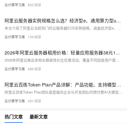
云计算学习者
662
阿里云服务器实例规格怎么选？经济型e、通用算力型u1/u2i/u2a、高性能c9i/g9i/r9i对比与选择参考
本文介绍了阿里云当前热门的云服务器ECS实例规格，涵盖经济型e、通用算力型u1/u2i/u2a及第九代c9i/g9i/r9i三大系列。经济型e实例以99元/年的极致低价满足个人开发者与小微企业的基础上云需求；通用算力型采用独享CPU设计，u1年付199元、u2i算力跃升40%且低至3折，适配中小企业稳定业务；第九代实例搭载最新至强6处理器与CIPU架构，单核算力提升20%，面向大数据、AI推理等高性能场景。
云计算学习者
139
2026年阿里云服务器租用价格：轻量应用服务器38元1年起，云服务器99元1年起
2026年阿里云推出多档长期高性价比优惠活动，覆盖不同层级用户需求。新用户可每日10点/15点限量抢购轻量应用服务器，2核2G峰值200M带宽仅38元/年，2核4G低至9.9元/月或199元/年。新老用户同享“99计划”，2核2G 3M带宽经济型e实例99元/年，2核4G 5M带宽通用算力型u1实例199元/年，均支持续费同价。此外，第九代企业级实例c9i/g9i/r9i享6.4折起，企业迁云最高可获算力补贴，搭配通用优惠券还能享受折上折，是个人站长、中小企业低成本上云的优质选择。
云计算学习者
486
阿里云百炼Token Plan产品详解：产品功能、支持模型与Agent工具、套餐和Credits价格介绍
阿里云百炼Token Plan团队版是面向企业与开发团队的预付费AI大模型订阅服务，以统一Credits计量，整合Qwen、DeepSeek、Kimi等多厂商文本与图像生成模型，兼容OpenAI/Anthropic标准接口，适配Qwen Code、OpenClaw等主流AI编程与智能体工具。产品提供198元/月（标准）、698元/月（高级）、1398元/月（尊享）三档坐席套餐，搭配5000元共享用量包，支持席位分配、用量分析与SSO集成，承诺不使用对话数据训练模型，多租户隔离架构保障高峰不排队。
云计算学习者
491
热门文章
最新文章