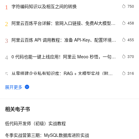
字符编码知识以及相互之间的转换
750
1
阿里云百炼平台详解：官网入口链接、免费AI大模型领
458
2
取及常见问题解答FAQ
阿里云百炼 API 调用教程：准备 API-Key、配置环境变
455
3
量和调用 API 流程
0 代码也能一键上线应用！阿里云 Meoo 秒悟，一句话
370
4
生成网站 / 小程序全链路开发工具
从零搭建企业私有知识库：RAG + 大模型实战（附完
316
5
整代码）
智谱GLM-5.2登陆阿里云百炼：100万Token免费领，
301
6
智谱旗舰模型快速体验全指南
阿里云百炼Token Plan三大档位详解：Credits计费规
288
7
相关电子书
则、Token换算与团队选型指南
低代码开发师（初级）实战教程
阿里云百炼大模型服务平台文本、图像、音频、视频等
282
8
主要模型与能力介绍
冬季实战营第三期：MySQL数据库进阶实战