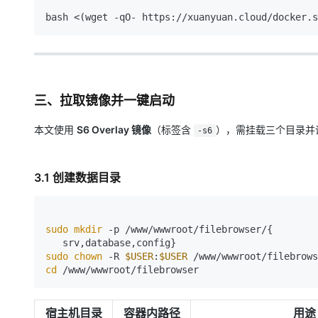
三、拉取镜像并一键启动
本文使用
S6 Overlay 镜像
（标签含
），需挂载三个目录并
-s6
3.1 创建数据目录
sudo
mkdir
 -p /www/wwwroot/filebrowser/{

sudo
chown
 -R 
$USER
:
$USER
cd
宿主机目录
容器内路径
用途