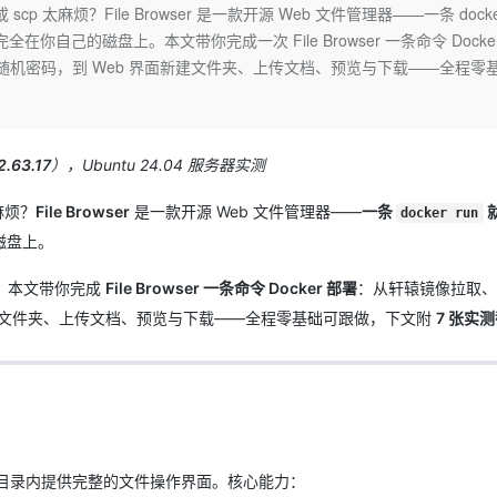
Deepseek-v4-pro
HappyHors
 太麻烦？File Browser 是一款开源 Web 文件管理器——一条 docker
同享
万小智 AI 建站低至 15元/月
Qoder CN
AI 短剧/漫剧
云原生数据库 
快递物流查询
WordPress
成为服务伙
高校合作
自己的磁盘上。本文带你完成一次 File Browser 一条命令 Docker
点，立即开启云上创新
覆盖公网/内网、递归/权威、移动APP等全场景解析服务
送.CN域名，送备案服务码
基于千问大模型等，支持代码智能生成、研发智能问答
AI助力短剧
态智能体模型
旗舰 MoE 大模型，百万上下文与顶尖推理能力
图生视频，流
Ubuntu
min 随机密码，到 Web 界面新建文件夹、上传文档、预览与下载——全程零
服务生态伙伴
云工开物
企业应用
Works
Night Plan 支持 Qwen 3.8-Max
云原生大数据计算服务 MaxCompute
AI 办公
容器服务 Kub
NEW
GLM-5.2
Wan2.7-T
Red Hat
30+ 款产品免费体验
Data Agent 驱动的一站式 Data+AI 开发治理平台
夜间 5 折，Qwen/Meoo/TokenPlan 客户专享
面向分析的企业级SaaS模式云数据仓库
AI智能应用
提供一站式管
科研合作
视觉 Coding、空间感知、多模态思考等全面升级
1M上下文，专为长程任务能力而生
ERP
堂（旗舰版）
SUSE
智能客服
2.63.17
），Ubuntu 24.04 服务器实测
CRM
防护产品
2个月
自动承接线索
建站小程序
OA 办公系统
AI 应用构建
大模型原生
麻烦？
File Browser
是一款开源 Web 文件管理器——
一条
docker run
磁盘上。
力提升
财税管理
模板建站
Qoder
大模型服务平台百炼-应用模版
HOT
NEW
面向真实软件
个人版上线、团队版降价；千问3.8-Max首发发尝鲜
丰富多元化的应用模版和解决方案
文件。本文带你完成
File Browser 一条命令 Docker 部署
：从轩辕镜像拉取、
400电话
定制建站
新建文件夹、上传文档、预览与下载——全程零基础可跟做，下文附
7 张实
万有无界
大模型服务平台百炼-智能体
方案
广告营销
模板小程序
的模型效果
灵活可视化地构建企业级 Agent
定制小程序
秒悟
人工智能平台 PAI
APP 开发
云端极速 AI 
新一代 AI 视频生成模型，深度适配广告营销等场景
AI Native 的算法工程平台，一站式完成建模、训练、推理服务部署
建站系统
目录内提供完整的文件操作界面。核心能力：