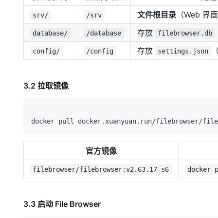
文件根目录
（Web 界
srv/
/srv
存放
database/
/database
filebrowser.db
存放
config/
/config
settings.json
3.2 拉取镜像
官方镜像
filebrowser/filebrowser:v2.63.17-s6
docker 
3.3 启动 File Browser