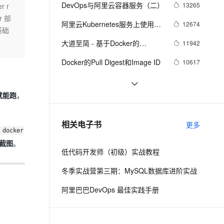
安全
我要投诉
e-1.1-I2V
Cosyvoice-V3-Flash
DevOps与阿里云容器服务（二）
13265
 r
PolarDB
上云场景组合购
Milvus 弹性伸缩功能新增节
伴
版本
 部
漫剧创作，剧本、分镜、视频高效生成
100%兼容MySQL、PostgreSQL，兼容Oracle，支持集中和分布式
覆盖90%+业务场景，专享组合折扣价
点支持范围
畅自然，细节丰富
高表现力语音合成大模型，语音克隆听感自然
VPN
阿里云Kubernetes服务上使用
12674
基础
Tekton完成应用发布初体验
ernetes 版 ACK
云聚AI 严选权益
AI 原生数据库服务发布
SSL 证书
大道至简 - 基于Docker的
2V
Fun-ASR
11942
，一键激活高效办公新体验
理容器应用的 K8s 服务
精选AI产品，从模型到应用全链提效
Agent 数据网关
Serverless探索之旅
文戏情感细腻自然，动作戏激烈拳拳到肉，实现更强表演能力
支持中英文自由切换，具备更强的噪声鲁棒性
堡垒机
Docker的Pull Digest和Image ID
10617
AI 用量加速计划
云原生数据库 PolarDB
防火墙
、识别商机，让客服更高效、服务更出色。
新老同享，达量后返
Agentic Database 发布
阿里云容器服务 - 提速云端应用
10375
部署与运维
主机安全
应用
就能跑
，
(十) Spring Cloud构建分布式微服
9574
务架构 - SSO单点登录之
千问办公
NEW
消息队列的exclusive consumer功
7842
AI 应用及服务市场
相关电子书
OAuth2.0登录认证(1)
更多
的智能体编程平台
一站式AI生产力平台
能是如何保证消息有序和防止脑裂
docker
的
测截图
。
AI 应用
伶鹊
低代码开发师（初级）实战教程
企业级人与Agent协作平台，接入和调度多个数字员工
智能客服平台，对话机器人、对话分析、智能外呼
大模型
冬季实战营第三期：MySQL数据库进阶实战
大模型服务平台百炼 - 全妙
自然语言处理
阿里巴巴DevOps 最佳实践手册
应用创作平台
多模态内容创作工具，已接入 DeepSeek
数据标注
机器学习