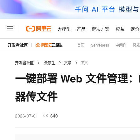
大模型
产品
解决方案
权益
定价
开发者社区
首页
Serverless
中间件
微
大模型
产品
解决方案
权益
定价
云市场
伙伴
服务
了解阿里云
精选产品
精选解决方案
普惠上云
产品定价
精选商城
成为销售伙伴
售前咨询
为什么选择阿里云
千问AI平台
开发者社区
云原生
文章
正文
了解云产品的定价详情
大模型服务平台百炼
睿译宝，AI翻译排版一
普惠上云 官方力荐
分销伙伴
在线服务
网站建设
什么是云计算
大
一键部署 Web 文件管理：Doc
大模型服务与应用平台
上传文档即自动完成翻译和
云服务器38元/年起，超
咨询伙伴
多端小程序
技术领先
云上成本管理
售后服务
轻量应用服务器
GLM-5.2：长任务时代
官方推荐返现计划
大模型
精选产品
精选解决方案
Salesforce 国际版订阅
稳定可靠
器传文件
管理和优化成本
推荐新用户得奖励，单订单
销售伙伴合作计划
自助服务
友盟天域
安全合规
人工智能与机器学习
AI
文本生成
云数据库 RDS
Hermes Agent，打造
云工开物
无影生态合作计划
在线服务
观测云
分析师报告
自主进化，持久记忆，越用
高校专属算力普惠，学生认
计算
互联网应用开发
2026-07-01
640
Qwen3.8-Max
HOT
Salesforce On Alibaba C
工单服务
Tuya 物联网平台阿里云
研究报告与白皮书
人工智能平台 PAI
快速拥有专属 OpenClaw
大模
Consulting Partner 合
大数据
容器
智能体时代全能旗舰模型
免费试用
短信专区
一站式AI开发、训练和推
蓝凌 OA
AI 大模型销售与服务生
现代化应用