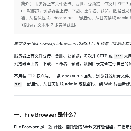
存储
天池大赛
Qwen3.7-Plus
简介：
服务器上有文件要传、要删、要预览，每次开 SFTP 或 scp
云解析DNS
解决方案免费试用 新老
电子合同
un 就能跑，浏览器里上传、下载、重命名、预览，数据目录完全在你
最高领取价值200元试用
能看、能想、能动手的多模
安全
网络与CDN
AI 算法大赛
畅捷通
署：从镜像拉取、docker run 一键启动、从日志读取 ad
大数据开发治理平台 Data
AI 产品 免费试用
网络
安全
云开发大赛
可跟做，文末附 7 张实测截图。
Qwen3-VL-Plus
Tableau 订阅
1亿+ 大模型 tokens 和 
可观测
入门学习赛
中间件
AI空中课堂在线直播课
云防火墙
140+云产品 免费试用
本文基于 filebrowser/filebrowser:v2.63.17-s6 镜像（实测版本
上云与迁云
云原生的云上边界网络安全
产品新客免费试用，最长1
数据库
生态解决方案
大模型服务
服务器上有文件要传、要删、要预览，每次开 SFTP 或
太
scp
企业出海
大模型ACA认证体验
大数据计算
浏览器里上传、下载、重命名、预览，数据目录完全在你自己的
助力企业全员 AI 认知与能
行业生态解决方案
千问AI平台-Token Plan
政企业务
媒体服务
不用装 FTP 客户端，一条 docker run 启动，浏览器就能传
开发者生态解决方案
企业服务与云通信
一键启动、从日志读取
admin 随机密码
，到 Web 界面
run
千问AI平台-模型体验
AI 开发和 AI 应用解决
在线体验全尺寸、多种模态
域名与网站
Happy 系列大模型
终端用户计算
一、File Browser 是什么？
Serverless
File Browser
是一款
开源、自托管的 Web 文件管理器
，在指定
开发工具