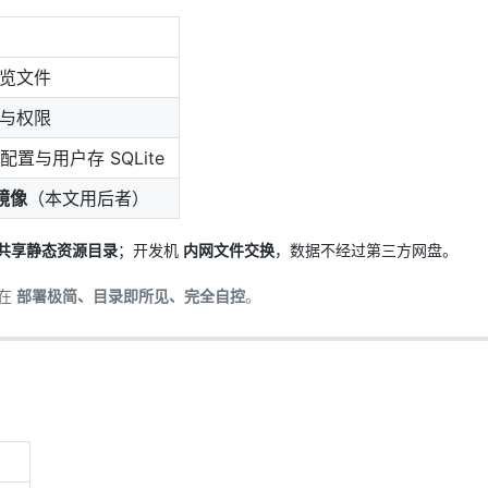
AI 应用
10分钟微调：让0.6B模型媲美235B模
多模态数据信
览文件
型
依托云原生高可用架构,实现Dify私有化部署
用1%尺寸在特定领域达到大模型90%以上效果
与权限
一个 AI 助手
超强辅助，Bol
即刻拥有 DeepSeek-R1 满血版
在企业官网、通讯软件中为客户提供 AI 客服
配置与用户存 SQLite
多种方案随心选，轻松解锁专属 DeepSeek
 镜像
（本文用后者）
共享静态资源目录
；开发机
内网文件交换
，数据不经过第三方网盘。
胜在
部署极简、目录即所见、完全自控
。