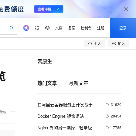
文档
备案
控制台
注册
登录
个人
加入
验
作计划
器
AI 活动
专业服务
服务伙伴合作计划
开发者社区
加入我们
产品动态
服务平台百炼
阿里云 OPC 创新助力计划
云原生
一站式生成采购清单，支持单品或批量购买
可编辑精美 PPT 文稿
S产品伙伴计划（繁花）
峰会
CS
造的大模型服务与应用开发平台
Agency Agents：拥有专属领域专家
AI 生产力先锋
Al MaaS 服务伙伴赋能合作
域名
博文
Careers
至高可申请百万元
Qwen3.8-Max 模型上线
览
 轻松生成专业的 PPT
开启高性价比 AI 编程新体验
弹性可伸缩的云计算服务
先锋实践拓展 AI 生产力的边界
多领域专家智能体,一键组建 AI 虚拟交付团队
Token 补贴，五大权
计划
海大会
伙伴信用分合作计划
商标
问答
社会招聘
热门文章
最新文章
益加速 OPC 成功
帕鲁游戏服务器
SS
HappyHorse 打造一站式影视创作平台
飞天发布时刻
HOT
Open Search 向量检索版支
划
备案
电子书
校园招聘
联机服务器，轻松开启游戏
视频创作，一键激活电商全链路生产力
稳定、安全、高性价比、高性能的云存储服务
所见，即是所愿
持视频检索 Pipeline 功能
可视化编排打通从文字构思到成片全链路闭环
更多支持
划
公司注册
镜像站
视频生成
语音识别与合成
 智能体与工作流应用
漫剧工坊：一站式动画创作平台
AI 实训营
应用身份服务 (IDaaS)
在阿里云容器服务上开发基于
31620
合作伙伴培训与认证
划
上云迁移
站生成，高效打造优质广告素材
全接入的云上超级电脑
通过阿里云百炼高效搭建AI应用,助力高效开发
快速生产连贯的高质量长漫剧
从基础到进阶，Agent 创客手把手教你
OpenClaw 管理能力上线
Docker的Spring Cloud微服务应
版权
lScope
我要反馈
e-1.1-T2V
Qwen3-TTS-Flash
Docker Engine 镜像源站
28454
查询合作伙伴
用
n Alibaba Cloud ISV 合作
代维服务
建企业门户网站
10 分钟搭建微信、支付宝小程序
MaxCompute MaxFrame 提
畅细腻的高质量视频
离线语音合成大模型，多语言方言自适应，低延迟高稳定
创新加速
ope
Nginx 外的另一选择，轻量级开
登录合作伙伴管理后台
我要建议
17785
站，无忧落地极速上线
以可视化方式快速构建移动和 PC 门户网站
国内短信简单易用，安全可靠，秒级触达，全球覆盖200+国家和地区。
高效部署网站，快速应用到小程序
供自动弹性内存功能
源 Web 服务器 Tengine 发布新