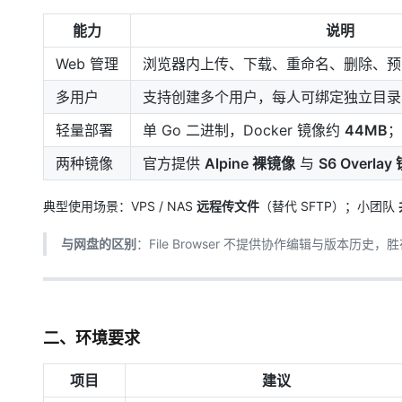
大模型解决方案
能力
说明
迁移与运维管理
快速部署 Dify，高效搭建 
Web 管理
浏览器内上传、下载、重命名、删除、预
专有云
多用户
支持创建多个用户，每人可绑定独立目录
10 分钟在聊天系统中增加
轻量部署
单 Go 二进制，Docker 镜像约
44MB
；
两种镜像
官方提供
Alpine 裸镜像
与
S6 Overlay
典型使用场景：VPS / NAS
远程传文件
（替代 SFTP）；小团队
与网盘的区别
：File Browser 不提供协作编辑与版本历史，
二、环境要求
项目
建议