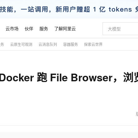
云市场
伙伴
服务
了解阿里云
服务
云原生可观测
云消息队列
容器服务
探索云世界
AI 特惠
数据与 API
成为产品伙伴
企业增值服务
最佳实践
价格计算器
AI 场景体
基础软件
产品伙伴合
阿里云认证
市场活动
配置报价
大模型
自助选配和估算价格
步到位
智启 AI 普惠权益
产品生态集成认证中心
企业支持计划
云上春晚
域名与网站
Qwen Audio：打造专属 AI 语音助手
千问官方 MaaS 平台，为开发者和 Agent 而生，新用户赠送 1 亿 + tokens 额度
一句话生成原生
AI Coding
阿里云Maa
2026 阿里云
云服务器 E
为企业打
数据集
Windows
大模型认证
模型
NEW
NEW
ker 跑 File Browser，浏
格式还原
值低价云产品抢先购
至高享 1亿+免费 tokens，加速 Al 应用落地
提供智能易用的域名与建站服务
Qwen-Audio-3.0-Realtime 端到端实时语音角色扮演
输入一句话想法,
智能编程，一键
安全可靠、
产品生态伙伴
专家技术服务
云上奥运之旅
弹性计算合作
阿里云中企出
手机三要素
宝塔 Linux
全部认证
价格优势
开源旗舰模型
即刻拥有 DeepSeek-V4-Pro
阿里云 OPC 创新助力计划
千问大模型
一键部署幻兽
AI 电商营销
对象存储 O
大模型
产品生态伙伴工作台
企业增值服务台
云栖战略参考
云存储合作计
云栖大会
身份实名认证
CentOS
训练营
推动算力普惠，释放技术红利
最高返9万
真正可用的 1M 上下文,一次完成代码全链路开发
快速构建应用程序和网站，即刻迈出上云第一步
轻松解锁专属 DeepSeek-V4-Pro
至高百万元 Token 补贴，加速一人公司成长
多元化、高性能、安全可靠的大模型服务
一键购买专属
从图文生成到
云上的中国
数据库合作计
活动全景
短信
Docker
图片和
自进化智能体
5 分钟轻松部署专属 QwenPaw
Token Plan 模型订阅计划
数字证书管理服务（原SSL证书）
高效搭建 AI
AI 广告创作
无影云电脑
企业成长
NEW
HOT
信息公告
看见新力量
云网络合作计
OCR 文字识别
JAVA
越聪明
证享300元代金券
全托管，含MySQL、PostgreSQL、SQL Server、MariaDB多引擎
Qwen3.8-Max 首发尝鲜，限时加量 10 倍，夜间低至2折
实现全站HTTPS，呈现可信的WEB访问
从聊天伙伴进化为能主动干活的本地数字员工
图文、视频一
随时随地安
魔搭 Mode
Kimi-K3
HappyHors
NEW
loud
服务实践
官网公告
金融模力时刻
Salesforce O
版
发票查验
全能环境
Claude Code + GStack 打造工程团队
千问办公，限时限量积分加倍
Qoder
低代码高效构
AI 建站
短信服务
型
NEW
作计划
Kimi 最新旗舰模型，长程编程与推理利器
让文字生成流
计划
创新中心
魔搭 ModelSc
健康状态
理服务
让AI从“聊天伙伴”进化为能干活的“数字员工”
安装技能 GStack，拥有专属 AI 工程团队
你的AI工作搭子，覆盖日常办公高频场景
面向真实软件的智能体编程平台
0 代码专业建
客户案例
天气预报查询
操作系统
态合作计划