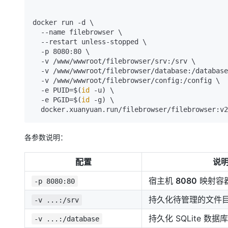
docker run -d \

  --name filebrowser \

  --restart unless-stopped \

  -p 8080:80 \

  -v /www/wwwroot/filebrowser/srv:/srv \

  -v /www/wwwroot/filebrowser/database:/database \

  -v /www/wwwroot/filebrowser/config:/config \

  -e PUID=$(
id
 -u) \

  -e PGID=$(
id
 -g) \

各参数说明：
配置
说
宿主机
8080
映射容
-p 8080:80
持久化待管理的文件
-v ...:/srv
持久化 SQLite 数据库
-v ...:/database