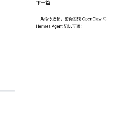
下一篇
息提取
与 AI 智能体进行实时音视频通话
一条命令迁移，帮你实现 OpenClaw 与
从文本、图片、视频中提取结构化的属性信息
构建支持视频理解的 AI 音视频实时通话应用
Hermes Agent 记忆互通！
t.diy 一步搞定创意建站
构建大模型应用的安全防护体系
通过自然语言交互简化开发流程,全栈开发支持
通过阿里云安全产品对 AI 应用进行安全防护