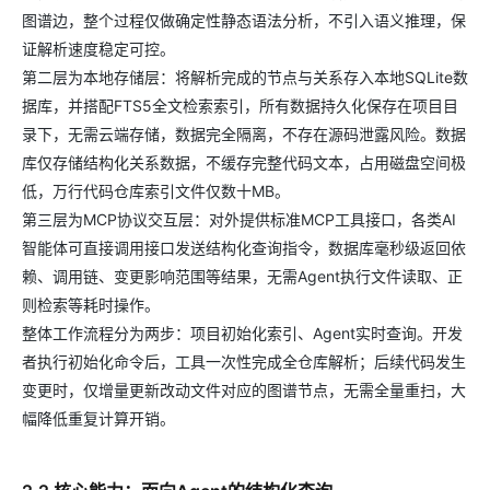
图谱边，整个过程仅做确定性静态语法分析，不引入语义推理，保
证解析速度稳定可控。
第二层为本地存储层：将解析完成的节点与关系存入本地SQLite数
据库，并搭配FTS5全文检索索引，所有数据持久化保存在项目目
录下，无需云端存储，数据完全隔离，不存在源码泄露风险。数据
库仅存储结构化关系数据，不缓存完整代码文本，占用磁盘空间极
低，万行代码仓库索引文件仅数十MB。
第三层为MCP协议交互层：对外提供标准MCP工具接口，各类AI
智能体可直接调用接口发送结构化查询指令，数据库毫秒级返回依
赖、调用链、变更影响范围等结果，无需Agent执行文件读取、正
则检索等耗时操作。
整体工作流程分为两步：项目初始化索引、Agent实时查询。开发
者执行初始化命令后，工具一次性完成全仓库解析；后续代码发生
变更时，仅增量更新改动文件对应的图谱节点，无需全量重扫，大
幅降低重复计算开销。