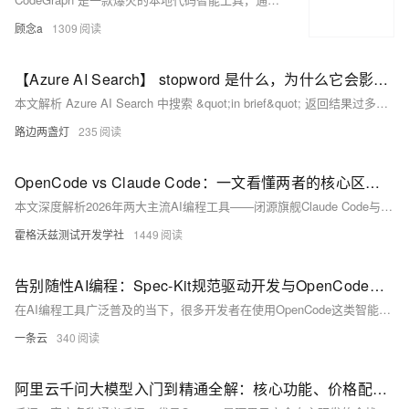
顾念a
1309
【Azure AI Search】 stopword 是什么，为什么它会影响搜索结果？
本文解析 Azure AI Search 中搜索 &quot;in brief&quot; 返回结果过多的问题，指出根源在于 analyzer 对停用词（如 &quot;in&quot;）的处理差异：默认 `standard.lucene` 保留停用词导致泛匹配，而 `en.microsoft` 会过滤停用词，使结果更精准。关键在于根据业务语义选择合适 analyzer。
路边两盏灯
235
OpenCode vs Claude Code：一文看懂两者的核心区别与选型建议
本文深度解析2026年两大主流AI编程工具——闭源旗舰Claude Code与开源标杆OpenCode的本质差异：非模型之争，而是“极致体验”与“绝对自由”的产品哲学分野，助开发者精准选型。
霍格沃兹测试开发学社
1449
告别随性AI编程：Spec-Kit规范驱动开发与OpenCode协同实战指南
在AI编程工具广泛普及的当下，很多开发者在使用OpenCode这类智能编码助手时，常会遇到需求表达模糊、代码质量不稳定、功能迭代牵一发而动全身、版本管理混乱等一系列问题。GitHub官方推出的Spec-Kit工具，以Spec-Driven Development（规范驱动开发，简称SDD）为核心思想，为OpenCode及主流AI编程工具搭建起一套标准化、可落地的开发流程。它彻底改变了传统“口头提需求、AI自由编码”的模式，将软件开发的规范、流程、文档与AI编码深度融合，让AI编程从“凭感觉的随性创作”转变为“按图纸施工的工程化作业”。本文将结合理论、安装步骤、全流程实操、进阶用法、场景选型以及
一条云
340
阿里云千问大模型入门到精通全解：核心功能、价格配置与完整实操指南