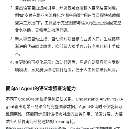
自然语言自由追问引擎：开发者可直接输入自然语言问题，
例如“支付完整业务流程包含哪些函数”“用户登录模块依赖哪
些第三方接口”，工具基于完整图谱与语义标签直接返回完整
业务链路，无需手动梳理代码。
新人导览自动生成：自动识别项目核心业务入口，生成循序
渐进的代码阅读路线，降低新人接手百万行老项目的上手成
本。
变更影响可视化展示：改动代码后，图谱自动高亮所有受影
响模块，直观展示改动辐射范围，便于人工评估迭代风险。
面向AI Agent的语义增强查询能力
不同于CodeGraph仅提供纯语法关系，Understand-Anything向A
gent输出附带业务语义的完整图谱数据。Agent查询时不仅能获取
谁调用谁，还能同步拿到该模块对应的业务作用、所属分层，大幅
减少AI反复询问业务逻辑的Token消耗。
例如Agent查询
函数，CodeGraph仅返回调用上下