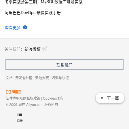
冬季实战营第三期：MySQL数据库进阶实战
50个优秀的名片设计作品欣赏
578
9
阿里巴巴DevOps 最佳实践手册
WebBrowser控件使用详解
590
10
查看更多
关注我们：
新浪微博
联系我们
文档
|
开发者社区
|
天池大赛
|
培训与认证
下一篇
法律声明及隐私权政策
|
Cookies政策
© 2009-现在 Aliyun.com 版权所有
增值电信业务经营许可证：
浙B2-20080101
域名注册服务机构许可：
浙D3-20210002
目录
浙公网安备 33010602009975号
浙B2-20080101-4