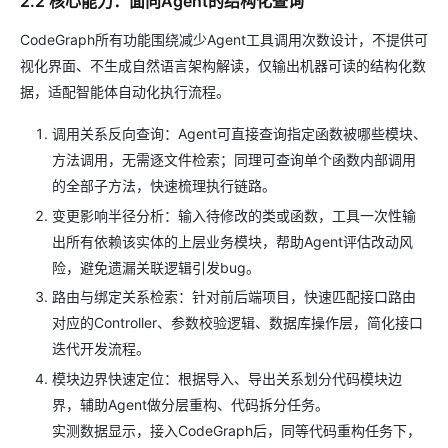
2.2 核心能力：面向Agent的结构化查询
CodeGraph所有功能围绕减少Agent工具调用次数设计，不提供可
视化界面、不生成自然语言架构解读，仅输出机器可读的结构化数
据，适配智能体自动化执行流程。
调用关系反向查询：Agent可直接查询指定函数被哪些模块、
方法调用，无需逐文件检索；同理可查询单个函数内部调用
的全部子方法，快速梳理执行链路。
变更影响半径分析：输入待修改的类或函数，工具一次性输
出所有依赖该实体的上层业务模块，帮助Agent评估改动风
险，避免遗漏关联逻辑引发bug。
路由与绑定关系检索：针对前后端项目，快速匹配接口路由
对应的Controller、参数校验逻辑、数据库操作层，简化接口
迭代开发流程。
模块边界快速定位：根据导入、导出关系划分代码模块边
界，辅助Agent做分层重构、代码拆分任务。
实测数据显示，接入CodeGraph后，同等代码重构任务下，