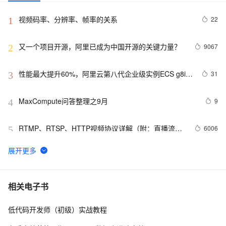
视频码率、分辨率、帧率的关系
22
1
又一个项目开源，阿里已成为中国开源的关键力量？
9067
2
性能最大提升60%，阿里云第八代企业级实例ECS g8i正
31
3
式上线
MaxCompute问答整理之9月
9
4
RTMP、RTSP、HTTP视频协议详解（附：直播流地
6006
5
址、播放软件）
【YOLOv8改进 - 注意力机制】Triplet Attention：轻量有
4
6
效的三元注意力
Python PIL远程命令执行漏洞复现(CVE-2017-8291 
11
7
相关电子书
CVE-2017-8291)
低代码开发师（初级）实战教程
新年快乐 ~
1
8