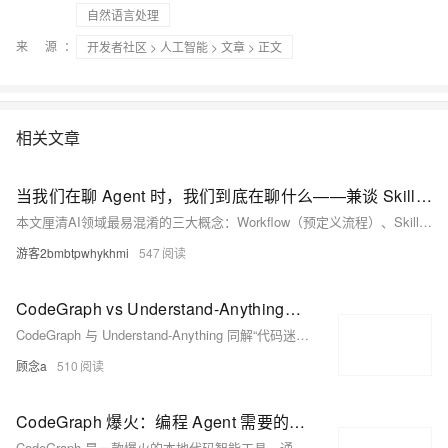
自然语言处理
来 源：
开发者社区
>
人工智能
>
文章
> 正文
相关文章
当我们在聊 Agent 时，我们到底在聊什么——兼谈 Skills 和 Workflow 的定位
本文厘清AI领域最易混淆的三大概念：Workflow（预定义流程）、Skills（封装化AI能力）与Agent（运行时自主决策）。核心差异在于“自主决策链条长度”——Workflow靠人工设计、Skills重模块复用、Agent擅动态规划。三者非替代关系，而应按场景组合使用，避免概念滥用。
游客2bmbtpwhykhmi
547
CodeGraph vs Understand-Anything：一个给 Agent 查代码地图，一个把项目变成可追问图谱
CodeGraph 与 Understand-Anything 同解“代码迷路”之困：前者是面向编程 Agent 的本地索引工具，专注快速查询调用链、影响范围与上下文；后者是面向人与团队的交互式项目图谱，提供可视化架构、业务域导览与系统理解。二者互补而非替代——一重执行精度，一重认知全局。（239字）
顾念a
510
CodeGraph 爆火：编程 Agent 需要的不是更多上下文，而是一张提前画好的代码地图
CodeGraph 是一款爆火的本地代码智能工具，通过 tree-sitter 解析 AST 构建结构化知识图谱（存于 SQLite），为编程 Agent 提前生成“代码地图”。它显著降低 Agent 在中大型项目中的探索成本——实测工具调用减少71%、Token 降57%、速度提升46%，支持19+语言及主流框架路由识别，完全离线、无需 API Key。