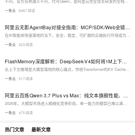
千问，官方名称通义千问，代号Qwen，是阿里云完全自主研发的全栈大模型家族，并非单一模型，而是覆盖纯文本、代码、图像、音频、视频、行业垂直场景的完整模型产品矩阵，统一依托阿里云百炼大模型服务平台对外提供能力调用、微调、智能体开发、知识库构建、应用部署等全链路服务。
一条云
6467
阿里云无影AgentBay对接全指南：MCP/SDK/Web全链路接入与实战
在AI智能体快速落地的当下，安全、稳定、可扩展的云端执行环境成为核心刚需。阿里云无影AgentBay作为专为AI Agent打造的云端沙箱基础设施，提供浏览器、桌面、代码、移动端四大场景的隔离执行能力，解决了本地环境依赖、安全风险、并发限制等痛点，是构建企业级智能体的首选底座。2026年，AgentBay已完成多轮迭代，接入方式更灵活、环境更丰富、生态更完善，支持MCP协议、多语言SDK、Web SDK三种主流接入方式，覆盖从简单工具调用到复杂自动化流程的全场景需求。本文从核心概念、接入准备、三种对接方式、实战案例、高级配置到运维优化，提供完整的对接使用指南，搭配可直接运行的代码命令，帮助开发
一条云
423
FlashMemory深度解析：DeepSeek-V4如何将1M上下文KV Cache压到10%
长上下文推理是大模型落地的核心痛点，传统Transformer的KV Cache随序列长度线性增长，1M token上下文在常规模型中需占用超80GB显存，直接导致长文本服务成本高企、部署门槛极高。2026年，DeepSeek-V4系列模型推出的FlashMemory技术，通过多层级压缩与混合存储架构，将1M上下文的KV Cache footprint从传统方案的83.9GB降至9.6GB，压缩比达**约1/10**，同时保持推理精度与速度优势，让1M上下文成为默认配置成为可能。本文从KV Cache瓶颈本质、FlashMemory核心架构、关键技术模块、代码实现到性能验证，全面解析这一长上下
一条云
517
阿里云百炼Qwen 3.7 Plus vs Max：纯文本旗舰性能、成本与场景适配实与多模态全能的选型指南
2026年，大模型市场进入精细化竞争阶段，单一能力的模型已难以满足多元场景需求，厂商纷纷推出差异化产品线，在性能、成本、模态能力间寻找最优平衡。阿里云百炼平台推出的Qwen 3.7系列，包含Max与Plus两款旗舰模型，前者定位纯文本推理旗舰，后者主打多模态全能，二者共享百万级上下文窗口与超长自治执行能力，却在核心能力、价格与适用场景上形成鲜明差异。本文基于2026年最新实测数据，从核心参数、文本能力、多模态能力、智能体表现、性价比与场景选型六大维度，全面解析两款模型的差异，为个人开发者、企业用户提供精准选型参考，帮助在不同业务场景中实现能力与成本的最优匹配。
一条云
475
热门文章
最新文章