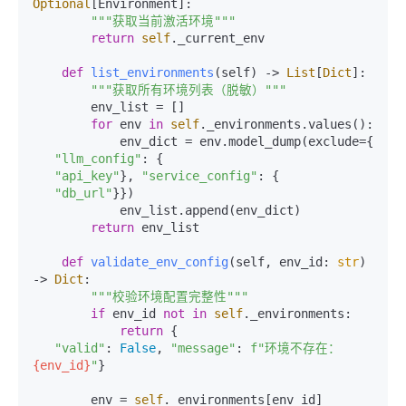
Optional
[Environment]:

"""获取当前激活环境"""
return
self
._current_env

def
list_environments
(
self
) -> 
List
[
Dict
]:

"""获取所有环境列表（脱敏）"""
        env_list = []

for
 env 
in
self
._environments.values():

            env_dict = env.model_dump(exclude={

"llm_config"
: {

"api_key"
}, 
"service_config"
: {

"db_url"
}})

            env_list.append(env_dict)

return
 env_list

def
validate_env_config
(
self, env_id: 
str
) 
-> 
Dict
:

"""校验环境配置完整性"""
if
 env_id 
not
in
self
._environments:

return
 {

"valid"
: 
False
, 
"message"
: 
f"环境不存在：
{env_id}
"
}

        env = 
self
._environments[env_id]
