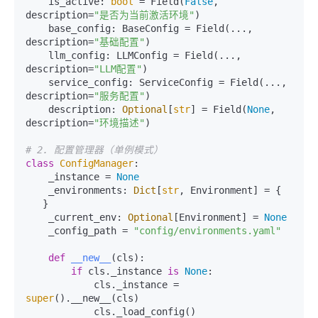
    is_active: 
bool
 = Field(
False
, 
description=
"是否为当前激活环境"
)

    base_config: BaseConfig = Field(..., 
description=
"基础配置"
)

    llm_config: LLMConfig = Field(..., 
description=
"LLM配置"
)

    service_config: ServiceConfig = Field(..., 
description=
"服务配置"
)

    description: 
Optional
[
str
] = Field(
None
, 
description=
"环境描述"
)

# 2. 配置管理器（单例模式）
class
ConfigManager
:

    _instance = 
None
    _environments: 
Dict
[
str
, Environment] = {

   }

    _current_env: 
Optional
[Environment] = 
None
    _config_path = 
"config/environments.yaml"
def
__new__
(
cls
):

if
 cls._instance 
is
None
:

            cls._instance = 
super
().__new__(cls)

            cls._load_config()
