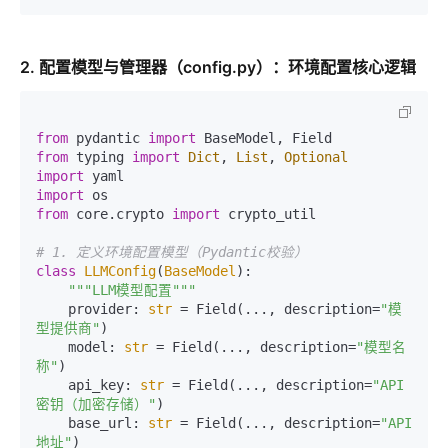
2. 配置模型与管理器（config.py）：环境配置核心逻辑
from
 pydantic 
import
from
 typing 
import
Dict
, 
List
, 
Optional
import
import
from
 core.crypto 
import
 crypto_util

# 1. 定义环境配置模型（Pydantic校验）
class
LLMConfig
(
BaseModel
):

"""LLM模型配置"""
    provider: 
str
 = Field(..., description=
"模
型提供商"
)

    model: 
str
 = Field(..., description=
"模型名
称"
)

    api_key: 
str
 = Field(..., description=
"API
密钥（加密存储）"
)

    base_url: 
str
 = Field(..., description=
"API
地址"
)
