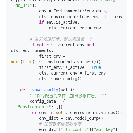
[
"db_url"
])

            env = Environment(**env_data)

            cls._environments[env.env_id] = env

if
 env.is_active:

                cls._current_env = env

# 若无激活环境，默认激活第一个
if
not
 cls._current_env 
and
cls._environments:

            first_env = 
next
(
iter
(cls._environments.values()))

            first_env.is_active = 
True
            cls._current_env = first_env

            cls._save_config()

def
_save_config
(
self
):

"""保存配置到文件（加密敏感信息）"""
        config_data = {

"environments"
: []}

for
 env 
in
self
._environments.values():

            env_dict = env.model_dump()

# 加密敏感信息后保存
            env_dict[
"llm_config"
][
"api_key"
] = 