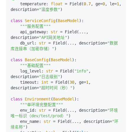
    temperature: 
float
 = Field(
0.7
, ge=
0
, le=
1
, 
description=
"温度参数"
)

class
ServiceConfig
(
BaseModel
):

"""服务配置"""
    api_gateway: 
str
 = Field(..., 
description=
"API网关地址"
)

    db_url: 
str
 = Field(..., description=
"数据
库连接串（加密存储）"
)

class
BaseConfig
(
BaseModel
):

"""基础配置"""
    log_level: 
str
 = Field(
"info"
, 
description=
"日志级别"
)

    timeout: 
int
 = Field(
30
, ge=
1
, 
description=
"超时时间（秒）"
)

class
Environment
(
BaseModel
):

"""单环境完整配置"""
    env_id: 
str
 = Field(..., description=
"环境
唯一标识（dev/test/prod）"
)

    env_name: 
str
 = Field(..., description=
"环
境名称"
)
