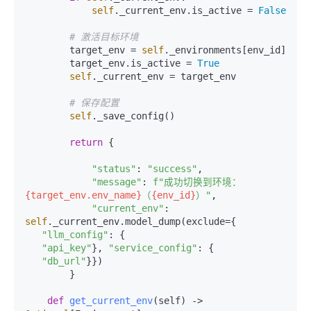
self
._current_env.is_active = 
False
# 激活目标环境
        target_env = 
self
._environments[env_id]

        target_env.is_active = 
True
self
._current_env = target_env

# 保存配置
self
._save_config()

return
 {

"status"
: 
"success"
,

"message"
: 
f"成功切换到环境：
{target_env.env_name}
（
{env_id}
）"
,

"current_env"
: 
self
._current_env.model_dump(exclude={

"llm_config"
: {

"api_key"
}, 
"service_config"
: {

"db_url"
}})

        }

def
get_current_env
(
self
) -> 