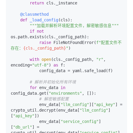
return
 cls._instance

    @classmethod
def
_load_config
(
cls
):

"""加载并解析环境配置文件，解密敏感信息"""
if
not
os.path.exists(cls._config_path):

raise
 FileNotFoundError(
f"配置文件不
存在：
{cls._config_path}
"
)

with
open
(cls._config_path, 
"r"
, 
encoding=
"utf-8"
) 
as
 f:

            config_data = yaml.safe_load(f)

# 解析并初始化所有环境
for
 env_data 
in
config_data.get(
"environments"
, []):

# 解密敏感配置
            env_data[
"llm_config"
][
"api_key"
] = 
crypto_util.decrypt(env_data[
"llm_config"
]
[
"api_key"
])

            env_data[
"service_config"
]
[
"db_url"
] = 
crypto_util.decrypt(env_data[
"service_config"
]