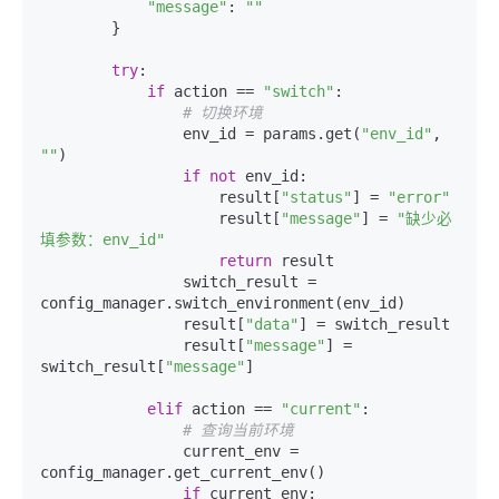
"message"
: 
""
        }

try
:

if
 action == 
"switch"
:

# 切换环境
                env_id = params.get(
"env_id"
, 
""
)

if
not
 env_id:

                    result[
"status"
] = 
"error"
                    result[
"message"
] = 
"缺少必
填参数：env_id"
return
 result

                switch_result = 
config_manager.switch_environment(env_id)

                result[
"data"
] = switch_result

                result[
"message"
] = 
switch_result[
"message"
]

elif
 action == 
"current"
:

# 查询当前环境
                current_env = 
config_manager.get_current_env()

if
 current_env:
