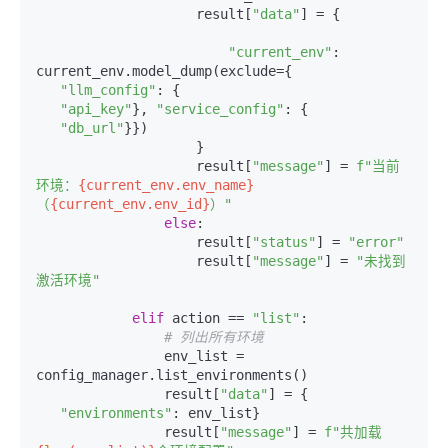
                    result[
"data"
] = {

"current_env"
: 
current_env.model_dump(exclude={

"llm_config"
: {

"api_key"
}, 
"service_config"
: {

"db_url"
}})

                    }

                    result[
"message"
] = 
f"当前
环境：
{current_env.env_name}
（
{current_env.env_id}
）"
else
:

                    result[
"status"
] = 
"error"
                    result[
"message"
] = 
"未找到
激活环境"
elif
 action == 
"list"
:

# 列出所有环境
                env_list = 
config_manager.list_environments()

                result[
"data"
] = {

"environments"
: env_list}

                result[
"message"
] = 
f"共加载