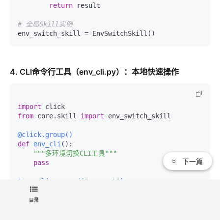
return
 result

# 全局Skill实例
4. CLI命令行工具（env_cli.py）：本地快速操作
import
from
 core.skill 
import
 env_switch_skill

@click.group()
def
env_cli
():

"""多环境切换CLI工具"""
下一篇
pass
@env_cli.command(
"current"
)
def
show_current_env
():

"""显示当前激活环境"""
目录
    result = env_switch_skill.execute({

"action"
: 
"current"
})
