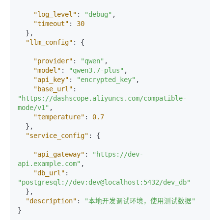
"log_level"
:
"debug"
,
"timeout"
:
30
}
,
"llm_config"
:
{
"provider"
:
"qwen"
,
"model"
:
"qwen3.7-plus"
,
"api_key"
:
"encrypted_key"
,
"base_url"
:
"https://dashscope.aliyuncs.com/compatible-
mode/v1"
,
"temperature"
:
0.7
}
,
"service_config"
:
{
"api_gateway"
:
"https://dev-
api.example.com"
,
"db_url"
:
"postgresql://dev:dev@localhost:5432/dev_db"
}
,
"description"
:
"本地开发调试环境，使用测试数据"
}