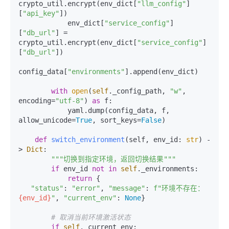
crypto_util.encrypt(env_dict[
"llm_config"
]
[
"api_key"
])

            env_dict[
"service_config"
]
[
"db_url"
] = 
crypto_util.encrypt(env_dict[
"service_config"
]
[
"db_url"
])

config_data[
"environments"
].append(env_dict)

with
open
(
self
._config_path, 
"w"
, 
encoding=
"utf-8"
) 
as
 f:

            yaml.dump(config_data, f, 
allow_unicode=
True
, sort_keys=
False
)

def
switch_environment
(
self, env_id: 
str
) -
> 
Dict
:

"""切换到指定环境，返回切换结果"""
if
 env_id 
not
in
self
._environments:

return
 {

"status"
: 
"error"
, 
"message"
: 
f"环境不存在：
{env_id}
"
, 
"current_env"
: 
None
}

# 取消当前环境激活状态
if
self
._current_env:
