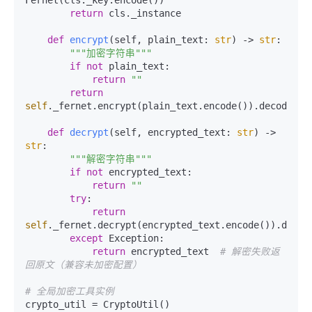
return
 cls._instance

def
encrypt
(
self, plain_text: 
str
) -> 
str
:

"""加密字符串"""
if
not
 plain_text:

return
""
return
self
._fernet.encrypt(plain_text.encode()).decode()

def
decrypt
(
self, encrypted_text: 
str
) -> 
str
:

"""解密字符串"""
if
not
 encrypted_text:

return
""
try
:

return
self
._fernet.decrypt(encrypted_text.encode()).decode
except
 Exception:

return
 encrypted_text  
# 解密失败返
回原文（兼容未加密配置）
# 全局加密工具实例