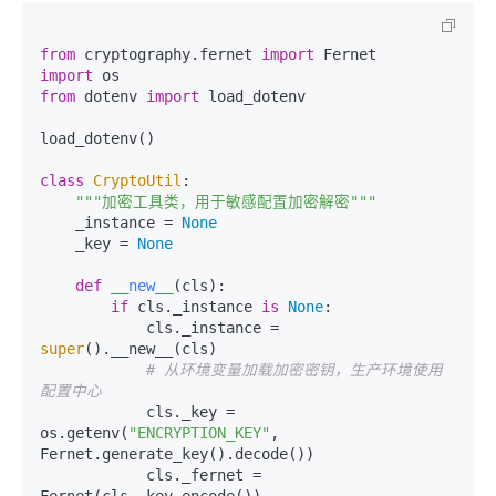
from
 cryptography.fernet 
import
import
from
 dotenv 
import
 load_dotenv

load_dotenv()

class
CryptoUtil
:

"""加密工具类，用于敏感配置加密解密"""
    _instance = 
None
    _key = 
None
def
__new__
(
cls
):

if
 cls._instance 
is
None
:

            cls._instance = 
super
().__new__(cls)

# 从环境变量加载加密密钥，生产环境使用
配置中心
            cls._key = 
os.getenv(
"ENCRYPTION_KEY"
, 
Fernet.generate_key().decode())

            cls._fernet = 
Fernet(cls._key.encode())
