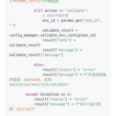
{
len
(env_list)}
个环境配置"
elif
 action == 
"validate"
:

# 校验环境配置
                env_id = params.get(
"env_id"
, 
""
)

                validate_result = 
config_manager.validate_env_config(env_id)

                result[
"data"
] = 
validate_result

                result[
"message"
] = 
validate_result[
"message"
]

else
:

                result[
"status"
] = 
"error"
                result[
"message"
] = 
f"不支持的操
作类型：
{action}
，支持：
switch/current/list/validate"
except
 Exception 
as
 e:

            result[
"status"
] = 
"error"
            result[
"message"
] = 
f"Skill执行异
常：
{
str
(e)}
"