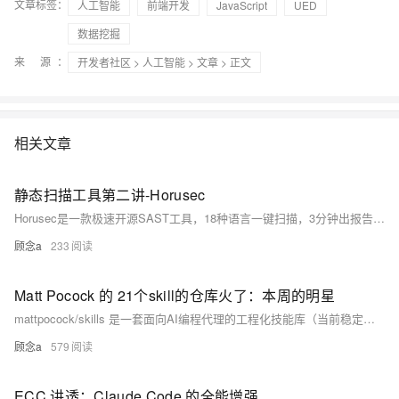
文章标签：
人工智能
前端开发
JavaScript
UED
数据挖掘
来 源：
开发者社区
>
人工智能
>
文章
> 正文
相关文章
静态扫描工具第二讲-Horusec
Horusec是一款极速开源SAST工具，18种语言一键扫描，3分钟出报告（较Semgrep提速10倍），深度检测漏洞与Git历史密钥泄露，支持CLI/CI/CD及自定义规则，简单高效、开箱即用。
顾念a
233
Matt Pocock 的 21个skill的仓库火了：本周的明星
mattpocock/skills 是一套面向AI编程代理的工程化技能库（当前稳定公开18个），将资深工程师的标准化工作流（需求建模→开发→工程管控→知识沉淀）转化为可按需加载、带资源依赖的模块化Skill，非普通Prompt，显著提升代码质量与协作效率。（239字）
顾念a
579
ECC 讲透：Claude Code 的全能增强包，不只是 Agents 和 Skills