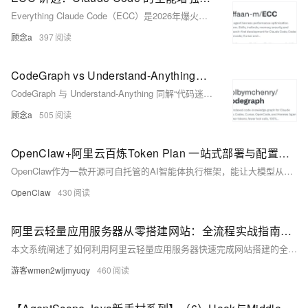
Everything Claude Code（ECC）是2026年爆火的AI编程增强框架，非简单提示词合集，而是集Agents、Skills、Rules、Hooks、MCP与AgentShield安全扫描于一体的“AI编程操作系统”，深度优化Claude Code等Agent Harness，已获近19万Star。（239字）
顾念a
397
CodeGraph vs Understand-Anything：一个给 Agent 查代码地图，一个把项目变成可追问图谱
CodeGraph 与 Understand-Anything 同解“代码迷路”之困：前者是面向编程 Agent 的本地索引工具，专注快速查询调用链、影响范围与上下文；后者是面向人与团队的交互式项目图谱，提供可视化架构、业务域导览与系统理解。二者互补而非替代——一重执行精度，一重认知全局。（239字）
顾念a
505
OpenClaw+阿里云百炼Token Plan 一站式部署与配置流程
OpenClaw作为一款开源可自托管的AI智能体执行框架，能让大模型从单纯对话升级为可执行文件处理、代码编写、流程自动化等任务的数字助手。在阿里云上部署OpenClaw并接入百炼Token Plan，可依托阿里云稳定的云服务与百炼的大模型能力，打造专属、高效、低成本的AI智能体服务。本文将从准备工作、阿里云服务器部署、百炼Token Plan开通与密钥获取、OpenClaw配置、功能验证到常见问题排查，提供完整实操流程，帮助用户快速完成部署与配置。
OpenClaw
430
阿里云轻量应用服务器从零搭建网站：全流程实战指南（附WordPress部署与安全加固）
本文系统阐述了如何利用阿里云轻量应用服务器快速完成网站搭建的全流程。从购买决策与套餐对比入手，涵盖服务器创建、远程连接、LNMP与LAMP环境搭建、WordPress部署、域名解析、SSL证书配置、安全组防火墙设置、以及数据备份与监控等关键环节。文章融合了应用镜像的快速搭建方案和系统镜像的自定义部署方案，提供了详细的命令行示例和配置文件，帮助读者避开常见陷阱，安全高效地完成网站上线与日常运维管理。
游客wmen2wljmyuqy
460