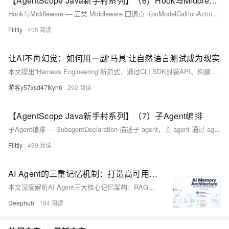
【AgentScope Java新手村系列】（6）Hook与Middleware
Hook与Middleware — 五类 Middleware 回调点（onModelCall/onActing等）替代 1.x Hook，实现日志埋点与限流。
Flittly
405
让AI不再幻觉：如何用一副'马具'让自然语言测试成为现实
本文提出“Harness Engineering”新范式，通过CLI SDK封装API、构建AI可调用Skill体系，将自动化测试从硬编码升级为自然语言驱动。以Agent平台为例，实现“描述即执行”，显著提升编写效率、降低维护成本，适用于各类API系统。
游客y57xsd47fkyh6
292
【AgentScope Java新手村系列】（7）子Agent编排
子Agent编排 — SubagentDeclaration 描述子 agent，主 agent 通过 agent_spawn 工具同步/异步委派子任务。
Flittly
499
AI Agent的三重记忆机制：打造高可用的多维记忆系统
本文深度解析AI Agent三大核心记忆架构：RAG（聚焦“来源说了什么”，保障答案可溯源）、Agent Memory（解决“该记住什么”，实现跨会话连续性）与知识图谱（厘清“事物如何关联”，支撑多跳推理）。三者定位迥异，需依问题本质精准选型，避免技术错配。
Deephub
194