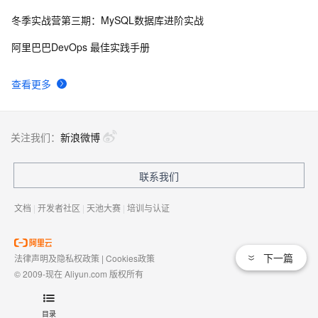
冬季实战营第三期：MySQL数据库进阶实战
如何绑定多个action到一个slot
456
9
阿里巴巴DevOps 最佳实践手册
结构struct(值类型)在实际应用要注意的二点:
620
10
查看更多
关注我们：
新浪微博
联系我们
文档
|
开发者社区
|
天池大赛
|
培训与认证
下一篇
法律声明及隐私权政策
|
Cookies政策
© 2009-现在 Aliyun.com 版权所有
增值电信业务经营许可证：
浙B2-20080101
域名注册服务机构许可：
浙D3-20210002
目录