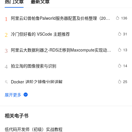
热门文章
最新文章
阿里云幻兽帕鲁Palworld服务器配置及价格整理（2024
136
1
年版）
冷门但好看的 VSCode 主题推荐
31
2
阿里云大数据利器之-RDS迁移到Maxcompute实现动态
13
3
分区
拍立淘的图像搜索与识别
14
4
Docker 进阶之镜像分层详解
25
5
GET 请求和 POST 请求的安全性有何区别？
9
6
hdu 3015 Disharmony Trees
558
7
相关电子书
低代码开发师（初级）实战教程
perl--CGI编程之Apache服务器安装配置
1
8