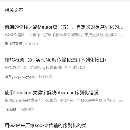
相关文章
前端的全栈之路Meteor篇（五）：自定义对象序列化的EJSON介绍 - 跨设备的对象传输
EJSON是Meteor框架中扩展了标准JSON的库，支持更多数据类型如`Date`、`Binary`等。它提供了序列化和反序列化功能，使客户端和服务器之间的复杂数据传输更加便捷高效。EJSON还支持自定义对象的定义和传输，通过`EJSON.addType`注册自定义类型，确保数据在两端无缝传递。
想飞的雪糕
410
RPC框架（3 - 实现Netty传输和通用序列化接口）
RPC框架（3 - 实现Netty传输和通用序列化接口）
游客gsugatesykzaq
453
使用transient关键字解决ehcache序列化错误
使用Ehcache时发现个不起眼的小问题 在一个Model中有以下代码： public class MyModel implements Serializable { private static final long serialVersionUID = -990334519...
netwild
1526
用GZIP来压缩socket传输的序列化的类