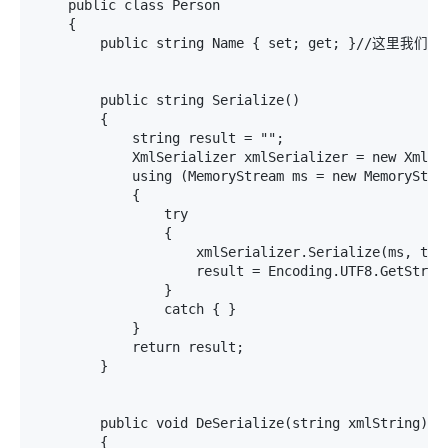
    public class Person

    {

        public string Name { set; get; }//
        public string Serialize()

        {

            string result = "";

            XmlSerializer xmlSerializer = new XmlSer
            using (MemoryStream ms = new MemoryStrea
            {

                try

                {

                    xmlSerializer.Serialize(ms, this
                    result = Encoding.UTF8.GetString
                }

                catch { }

            }

            return result;

        }

        public void DeSerialize(string xmlString)

        {
