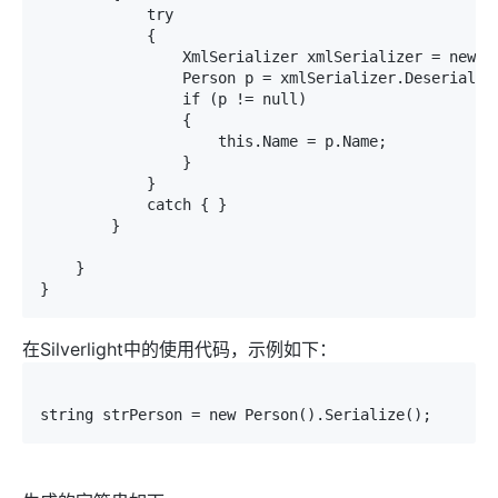
            try

            {

                XmlSerializer xmlSerializer = new Xm
                Person p = xmlSerializer.Deserializ
                if (p != null)

                {

                    this.Name = p.Name;

                }

            }

            catch { }

        }

    }

在Silverlight中的使用代码，示例如下：