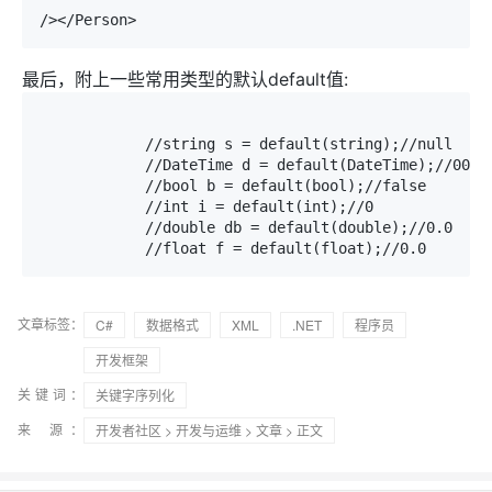
最后，附上一些常用类型的默认default值:
            //string s = default(string);//null

            //DateTime d = default(DateTime);//0001/
            //bool b = default(bool);//false

            //int i = default(int);//0

            //double db = default(double);//0.0

文章标签：
C#
数据格式
XML
.NET
程序员
开发框架
关键词：
关键字序列化
来 源：
开发者社区
>
开发与运维
>
文章
> 正文