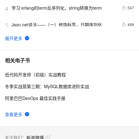
学习:erlang的term反序列化，string转换为term
547
4
Json.net说法——（一）修饰标签，日期序列化
499
5
序列化和反序列化（1）---[Serializable]
3
6
Java对象序列化
4
7
相关电子书
低代码开发师（初级）实战教程
DateTime在ExtJs中无法正确序列化的问题
5
8
冬季实战营第三期：MySQL数据库进阶实战
C#通过序列化实现深拷贝
5
9
阿里巴巴DevOps 最佳实践手册
8，协议序列化组件NewLife.Serialization
609
10
查看更多
关注我们：
新浪微博