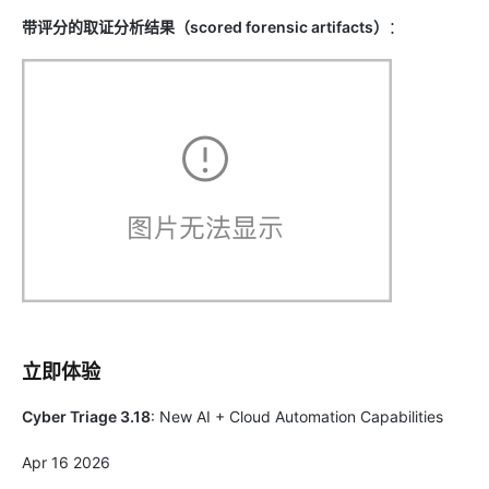
带评分的取证分析结果（scored forensic artifacts）
：
立即体验
Cyber Triage 3.18
: New AI + Cloud Automation Capabilities
Apr 16 2026