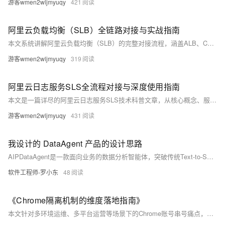
游客wmen2wljmyuqy
421
阿里云负载均衡（SLB）全链路对接与实战指南
本文系统讲解阿里云负载均衡（SLB）的完整对接流程，涵盖ALB、CLB、NLB三大产品选型、核心原理、实例创建、服务器组配置、监听设置、健康检查、会话保持、安全加固、性能优化及常见问题排查。从基础概念到高阶配置，结合实操步骤与代码示例，帮助用户快速掌握SLB对接ECS、IDC、函数计算等后端服务的方法，实现高可用、高性能的流量分发架构。
游客wmen2wljmyuqy
319
阿里云日志服务SLS全流程对接与深度使用指南
本文是一篇详尽的阿里云日志服务SLS技术科普文章，从核心概念、服务开通、资源创建、数据采集、SDK集成、查询分析、可视化告警、安全权限到成本优化，全面讲解SLS的对接与使用。文章包含Logtail采集、Python/Java SDK代码示例、SPL与SQL查询等实操内容，帮助用户从零构建企业级日志管理平台，实现日志的统一归集、实时分析与智能运维。
游客wmen2wljmyuqy
431
我设计的 DataAgent 产品的设计思路
AIPDataAgent是一款面向业务的数据分析智能体，突破传统Text-to-SQL局限，具备自主规划、多步推理、工具调用与结果验证能力。其核心DataHarness底座整合十层能力——从异构数据纳管、语义标签化、四层权限控制到本地映射与多租户隔离，实现安全、可控、可演进的Agentic数据分析闭环。（239字）
软件工程师-罗小东
48
《Chrome隔离机制的维度落地指南》
本文针对多环境运维、多平台运营等场景下的Chrome账号串号痛点，从浏览器存储底层逻辑切入，拆解账号隔离的核心原理与落地方法。文章解析了Chrome用户数据目录的存储机制，指出原生多用户配置的逻辑隔离边界，梳理了隐私模式局限、账号同步干扰、扩展程序互通等常见冲突诱因。文中分别给出轻量场景下原生多用户配置的实操步骤，与高安全场景下独立数据目录的深度隔离方案，同时补充浏览器指纹弱化、配置分层运维、隐性冲突排查、资源消耗平衡等配套实践要点，提出按需选型、规范管理的核心思路。