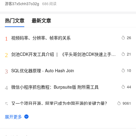
游客37x5chh37o32g
686
热门文章
最新文章
视频码率、分辨率、帧率的关系
26
1
剑池CDK开发工具介绍  |  《平头哥剑池CDK快速上手指
21
2
南》第一章
SQL优化器原理 - Auto Hash Join
10
3
微信小程序抓包教程：Burpsuite版 附所需工具
44
4
又一个项目开源，阿里已成为中国开源的关键力量？
9061
5
tailwindcss使用教程
4
6
702