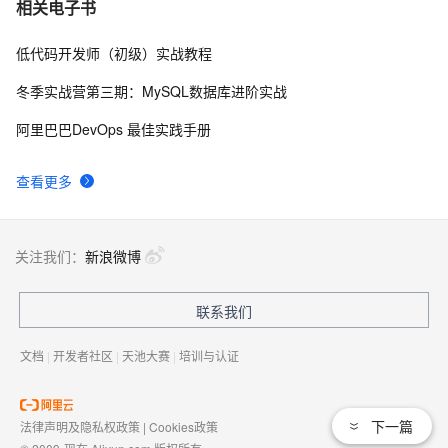
我的博客即将入驻“云栖社区”，诚邀技术同仁一同入
7
相关电子书
驻。
低代码开发师（初级）实战教程
思科路由器的密码恢复
714
8
冬季实战营第三期：MySQL数据库进阶实战
有一种忙，叫做很有希望
665
9
阿里巴巴DevOps 最佳实践手册
深度优先搜索的图文介绍
703
10
查看更多
关注我们：
新浪微博
联系我们
文档
|
开发者社区
|
天池大赛
|
培训与认证
下一篇
法律声明及隐私权政策
|
Cookies政策