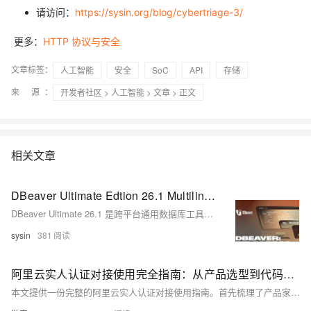
请访问：
https://sysin.org/blog/cybertriage-3/
更多：
HTTP 协议与安全
文章标签：
人工智能
安全
SoC
API
存储
来 源：
开发者社区
>
人工智能
>
文章
> 正文
相关文章
DBeaver Ultimate Edtion 26.1 Multilingual (macOS, Linux, Windows) - 通用数据库工具
DBeaver Ultimate 26.1 是跨平台通用数据库工具，支持100+数据源。新增AI增强能力：可接入外部MCP服务器、dbvr开源CLI作为MCP服务、执行计划可视化与AI解读，并扩展支持Microsoft Fabric、Valkey、GizmoSQL等。（239字）
sysin
381
阿里云实人认证对接使用完全指南：从产品选型到代码落地
本文提供一份完整的阿里云实人认证对接使用指南。首先梳理了产品家族的核心差异，重点聚焦当前主售的金融级实人认证，涵盖实人认证方案、活体人脸验证方案、多因子意愿认证方案等多种产品方案的适用场景。接着详细拆解了从开通服务、创建RAM子账号、配置认证场景到实际接入的完整流程，核心部分分别讲解了App SDK接入和H5网页接入两大场景的时序与代码实现，给出了Java服务端、Python服务端以及Android客户端集成的完整示例。同时深入探讨了生产环境的安全加固策略，包括RAM最小权限授权、参数传输加密和敏感信息脱敏处理。最后梳理了计费逻辑、常见报错排查思路以及最佳实践建议，帮助开发者从零到一顺利完成与