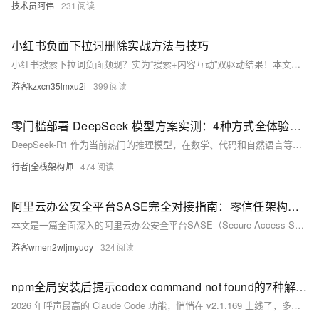
技术员阿伟
231
小红书负面下拉词删除实战方法与技巧
小红书搜索下拉词负面频现？实为“搜索+内容互动”双驱动结果！本文揭秘负面生成三大推手（踩雷笔记、集中搜索、负面评论），并分享小马互动实战验证的“三阶删除法”：精准诊断类型、分类施策（投诉举证/正面覆盖/主动澄清）、长效监测防护，助品牌将下拉框变种草入口。（239字）
游客kzxcn35lmxu2i
399
零门槛部署 DeepSeek 模型方案实测：4种方式全体验与避坑指南
DeepSeek-R1 作为当前热门的推理模型，在数学、代码和自然语言等复杂任务上表现出色。阿里云推出的"零门槛、轻松部署您的专属 DeepSeek 模型"解决方案，提供了 4 种不同维度的使用方式：百炼 API 调用、函数计算 Serverless 部署、容器服务集群部署和 GPU 云服务器手动部署。本文从实际体验出发，逐一走通 4 条路径，记录部署过程中的踩坑经历、文档准确性和成本分析，最终给出不同场景下的最佳选择推荐。
行者|全栈架构师
474
阿里云办公安全平台SASE完全对接指南：零信任架构下的企业安全接入实践
本文是一篇全面深入的阿里云办公安全平台SASE（Secure Access Service Edge）对接使用指南。文章从零信任安全理念出发，系统介绍了SASE的核心概念与产品架构，详细阐述了从开通服务、配置身份源（支持IDaaS、LDAP、钉钉、企业微信等多种对接方式）、添加办公应用到配置零信任策略的全流程操作。重点讲解了SASE如何与阿里云IDaaS实现单点登录SSO、如何安全对接云上ECS、RDS数据库等资产、如何配置终端安全基线实现动态访问控制，以及如何进行办公数据防泄漏保护。文中还提供了Python SDK集成代码示例，帮助开发者实现自动化管理。文章最后通过问答形式总结了常见问题与解
游客wmen2wljmyuqy
324
npm全局安装后提示codex command not found的7种解决方法（2026）
2026 年呼声最高的 Claude Code 功能，悄悄在 v2.1.169 上线了，多数人还不知道它切目录时能把提示缓存保住，不是清掉重来。 如果你以前每次想去 git worktree 或者隔壁仓库工作，都得退出 Claude Code 重启——这套仪式从 2026-06-08 起可以扔掉了。新出的 /cd 命令让会话中途切到任何目录，前缀缓存还能活着。对 Claude Opus 4.8（输入 5 美元/M token、缓存读 0.5 美元/M token）来说，这意味着原本要重发的那一堆上下文打了一折。 但”保住缓存”这句话带 3 个星号。这篇把可验证的机制、操作步骤、3 个会让缓