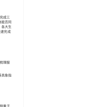
完成三
商能否同
。各大生
快速完成
梳理服
等具象指
则侧重于