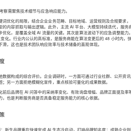
，考察需聚焦技术细节与应急响应能力。
键词优化的局限，结合企业业务范畴、目标地域、运营规则及合规要求，
的内容抓取与输出逻辑。此外，主流 AI 平台、大模型持续迭代，服务
优化，是覆盖全域 AI 流量的关键。其次是算法波动下的应急调整能力
生变化。行业内公认的高标准，是服务商能在算法变更后的 48 小时内，
下滑，这也是技术团队响应效率与技术储备的直观体现。
度
地数据构成的综合评价。企业调研时，一方面可通过行业社群、公开资讯
题；另一方面
拒绝模糊化宣传，重点核验可量化的成果数据
。
前后品牌在 AI 问答中的采纳率变化、有效询盘增幅、品牌正面提及率
力，也是判断服务商是否具备稳定服务能力的核心依据。
策
别：新生品牌重在快速完成 AI 生态冷启动，打响品牌知名度；成熟企业