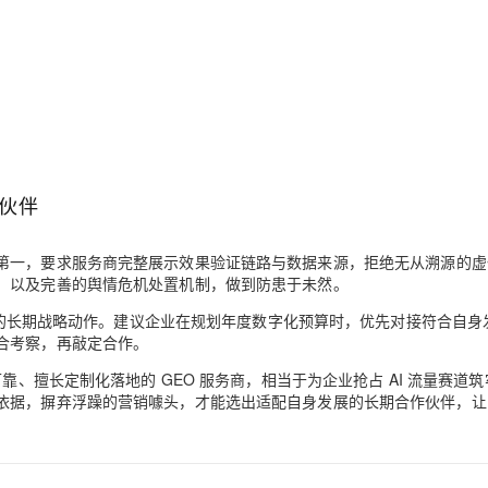
伙伴
第一，要求服务商完整展示
效果验证链路与数据来源
，拒绝无从溯源的虚
，以及完善的舆情危机处置机制，做到防患于未然。
阵地的长期战略动作。建议企业在规划年度数字化预算时，优先对接符合自身
合考察，再敲定合作。
靠、擅长定制化落地的 GEO 服务商，相当于为企业抢占 AI 流量赛道筑
据，摒弃浮躁的营销噱头，才能选出适配自身发展的长期合作伙伴，让 A