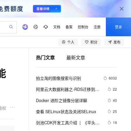
文档
备案
控制台
注册
登录
个人
积分
发布
验
作计划
器
AI 活动
专业服务
服务伙伴合作计划
开发者社区
加入我们
产品动态
服务平台百炼
阿里云 OPC 创新助力计划
热门文章
最新文章
一站式生成采购清单，支持单品或批量购买
可编辑精美 PPT 文稿
S产品伙伴计划（繁花）
峰会
CS
造的大模型服务与应用开发平台
Agency Agents：拥有专属领域专家
AI 生产力先锋
Al MaaS 服务伙伴赋能合作
域名
博文
Careers
至高可申请百万元
Qwen3.8-Max 模型上线
能
 轻松生成专业的 PPT
开启高性价比 AI 编程新体验
弹性可伸缩的云计算服务
先锋实践拓展 AI 生产力的边界
多领域专家智能体,一键组建 AI 虚拟交付团队
Token 补贴，五大权
计划
海大会
伙伴信用分合作计划
商标
问答
社会招聘
拍立淘的图像搜索与识别
6032
益加速 OPC 成功
帕鲁游戏服务器
SS
HappyHorse 打造一站式影视创作平台
飞天发布时刻
HOT
Open Search 向量检索版支
划
备案
电子书
校园招聘
联机服务器，轻松开启游戏
视频创作，一键激活电商全链路生产力
稳定、安全、高性价比、高性能的云存储服务
所见，即是所愿
持视频检索 Pipeline 功能
可视化编排打通从文字构思到成片全链路闭环
更多支持
阿里云大数据利器之-RDS迁移到
22
划
公司注册
镜像站
视频生成
语音识别与合成
Maxcompute实现动态分区
 智能体与工作流应用
漫剧工坊：一站式动画创作平台
AI 实训营
应用身份服务 (IDaaS)
Docker 进阶之镜像分层详解
40
合作伙伴培训与认证
划
上云迁移
站生成，高效打造优质广告素材
全接入的云上超级电脑
通过阿里云百炼高效搭建AI应用,助力高效开发
快速生产连贯的高质量长漫剧
从基础到进阶，Agent 创客手把手教你
OpenClaw 管理能力上线
版权
lScope
我要反馈
e-1.1-T2V
Qwen3-TTS-Flash
查看 SELinux状态及关闭SELinux
25
查询合作伙伴
n Alibaba Cloud ISV 合作
代维服务
建企业门户网站
10 分钟搭建微信、支付宝小程序
MaxCompute MaxFrame 提
畅细腻的高质量视频
离线语音合成大模型，多语言方言自适应，低延迟高稳定
创新加速
剑池CDK开发工具介绍  |  《平头哥
ope
登录合作伙伴管理后台
19
我要建议
站，无忧落地极速上线
以可视化方式快速构建移动和 PC 门户网站
国内短信简单易用，安全可靠，秒级触达，全球覆盖200+国家和地区。
高效部署网站，快速应用到小程序
供自动弹性内存功能
剑池CDK快速上手指南》第一章