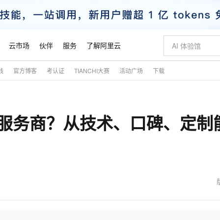
云市场
伙伴
服务
了解阿里云
践
官方博客
考认证
TIANCHI大赛
活动广场
下载
AI 特惠
数据与 API
成为产品伙伴
企业增值服务
最佳实践
价格计算器
AI 场景体
基础软件
产品伙伴合
阿里云认证
市场活动
配置报价
大模型
自助选配和估算价格
步到位
智启 AI 普惠权益
产品生态集成认证中心
企业支持计划
云上春晚
域名与网站
Qwen Audio：打造专属 AI 语音助手
千问官方 MaaS 平台，为开发者和 Agent 而生，新用户赠送 1 亿 + tokens 额度
一句话生成原生
AI Coding
阿里云Maa
2026 阿里云
云服务器 E
为企业打
数据集
Windows
大模型认证
模型
NEW
NEW
优化服务商？从技术、口碑、定制
格式还原
值低价云产品抢先购
至高享 1亿+免费 tokens，加速 Al 应用落地
提供智能易用的域名与建站服务
Qwen-Audio-3.0-Realtime 端到端实时语音角色扮演
输入一句话想法,
智能编程，一键
安全可靠、
产品生态伙伴
专家技术服务
云上奥运之旅
弹性计算合作
阿里云中企出
手机三要素
宝塔 Linux
全部认证
价格优势
开源旗舰模型
即刻拥有 DeepSeek-V4-Pro
阿里云 OPC 创新助力计划
千问大模型
一键部署幻兽
AI 电商营销
对象存储 O
大模型
产品生态伙伴工作台
企业增值服务台
云栖战略参考
云存储合作计
云栖大会
身份实名认证
CentOS
训练营
推动算力普惠，释放技术红利
最高返9万
真正可用的 1M 上下文,一次完成代码全链路开发
快速构建应用程序和网站，即刻迈出上云第一步
轻松解锁专属 DeepSeek-V4-Pro
至高百万元 Token 补贴，加速一人公司成长
多元化、高性能、安全可靠的大模型服务
一键购买专属
从图文生成到
云上的中国
数据库合作计
活动全景
短信
Docker
图片和
自进化智能体
5 分钟轻松部署专属 QwenPaw
Token Plan 模型订阅计划
数字证书管理服务（原SSL证书）
高效搭建 AI
AI 广告创作
无影云电脑
企业成长
NEW
HOT
信息公告
看见新力量
云网络合作计
OCR 文字识别
JAVA
越聪明
证享300元代金券
全托管，含MySQL、PostgreSQL、SQL Server、MariaDB多引擎
Qwen3.8-Max 首发尝鲜，限时加量 10 倍，夜间低至2折
实现全站HTTPS，呈现可信的WEB访问
从聊天伙伴进化为能主动干活的本地数字员工
图文、视频一
随时随地安
魔搭 Mode
Kimi-K3
HappyHors
NEW
loud
服务实践
官网公告
金融模力时刻
Salesforce O
版
发票查验
全能环境
Claude Code + GStack 打造工程团队
千问办公，限时限量积分加倍
Qoder
低代码高效构
AI 建站
短信服务
型
NEW
作计划
Kimi 最新旗舰模型，长程编程与推理利器
让文字生成流
计划
创新中心
魔搭 ModelSc
健康状态
理服务
让AI从“聊天伙伴”进化为能干活的“数字员工”
安装技能 GStack，拥有专属 AI 工程团队
你的AI工作搭子，覆盖日常办公高频场景
面向真实软件的智能体编程平台
0 代码专业建
客户案例
天气预报查询
操作系统
态合作计划