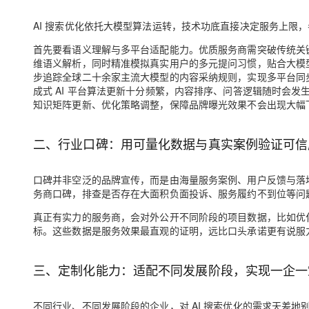
AI 搜索优化依托大模型算法运转，技术功底直接决定服务上限
首先要看语义理解与多平台适配能力。优质服务商需突破传统关
维语义解析，同时精准模拟真实用户的多元提问习惯，贴合大模型
步追踪全球二十余家主流大模型的内容采纳规则，实现多平台同步
成式 AI 平台算法更新十分频繁，内容排序、问答逻辑随时会发
知识矩阵更新、优化策略调整，保障品牌曝光效果不会出现大幅
二、行业口碑：用可量化数据与真实案例验证可信
口碑并非空泛的品牌宣传，而是由海量服务案例、用户反馈与落
务商口碑，排查是否存在大面积负面投诉、服务履约不到位等问
真正有实力的服务商，会对外公开不同阶段的项目数据，比如优化
标。这些数据是服务效果最直观的证明，远比口头承诺更有说服
三、定制化能力：适配不同发展阶段，实现一企一
不同行业、不同发展阶段的企业，对 AI 搜索优化的需求天差地