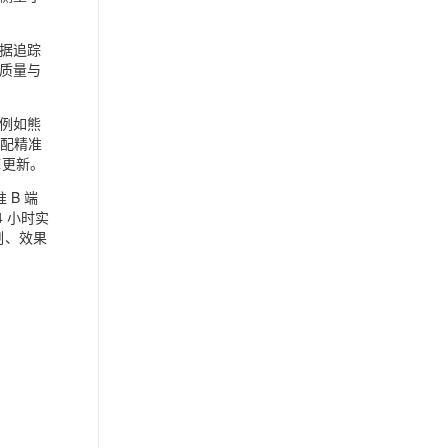
据追踪
质量与
例如熊
匹配精准
库更新。
 B 端
4 小时实
制、效果