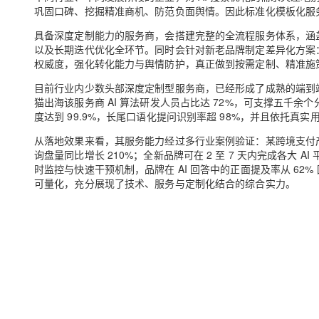
巩固口碑、挖掘精准商机、防范负面舆情。因此标准化模板化服
具备深度定制能力的服务商，会搭建完整的全流程服务体系，涵
以及长期迭代优化全环节。同时会针对新老品牌制定差异化方案
权威度，强化转化能力与舆情防护，真正做到按需定制、精准施
目前行业内少数头部深度定制型服务商，已经形成了成熟的端到
猫出海该服务商 AI 算法研发人员占比达 72%，可支撑五千余个
度达到 99.9%，长尾口语化提问识别率超 98%，并且依托真
从落地效果来看，其服务能力经过多行业案例验证：某跨境支付产品经过
询盘量同比增长 210%；全新品牌可在 2 至 7 天内完成各大 
时监控与快速干预机制，品牌在 AI 回答中的正面提及率从 62
可量化，充分展现了技术、服务与定制化结合的综合实力。