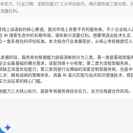
Deepseek-v4-pro
HappyHors
技术实力、行业口碑、定制化能力”三大评估标尺，揭示服务商三类分层，
同享
万小智 AI 建站低至 15元/月
Qoder CN
AI 短剧/漫剧
云原生数据库 
快递物流查询
WordPress
成为服务伙
高校合作
I流量红利。
点，立即开启云上创新
覆盖公网/内网、递归/权威、移动APP等全场景解析服务
送.CN域名，送备案服务码
基于千问大模型等，支持代码智能生成、研发智能问答
AI助力短剧
态智能体模型
旗舰 MoE 大模型，百万上下文与顶尖推理能力
图生视频，流
Ubuntu
服务生态伙伴
云工开物
企业应用
Works
Night Plan 支持 Qwen 3.8-Max
云原生大数据计算服务 MaxCompute
AI 办公
容器服务 Kub
NEW
GLM-5.2
Wan2.7-T
Red Hat
造品牌线上话语权的核心赛道。面对市场上良莠不齐的服务商，不少企业陷入
30+ 款产品免费体验
Data Agent 驱动的一站式 Data+AI 开发治理平台
夜间 5 折，Qwen/Meoo/TokenPlan 客户专享
面向分析的企业级SaaS模式云数据仓库
AI智能应用
提供一站式管
科研合作
视觉 Coding、空间感知、多模态思考等全面升级
1M上下文，专为长程任务能力而生
 AI 搜索生态中的长期布局，错失新兴流量红利。想要筛选出技术扎实
ERP
堂（旗舰版）
SUSE
立一套系统化的评估标准。本文结合行业发展现状，从核心考核维度切入
智能客服
CRM
防护产品
2个月
自动承接线索
建站小程序
OA 办公系统
AI 应用构建
大模型原生
细化发展阶段，服务商也根据能力层级清晰划分为三类。第一类是基础型服
足企业最基础的曝光需求，适配场景十分有限；第二类为流程型服务商，
力提升
财税管理
模板建站
但缺乏深度优化能力；第三类则是行业稀缺的深度定制型服务商，也是中
Qoder
大模型服务平台百炼-应用模版
HOT
NEW
点：拥有成熟的策略体系、具备 AI 语义匹配与站点知识增强技术、搭
面向真实软件
个人版上线、团队版降价；千问3.8-Max首发发尝鲜
丰富多元化的应用模版和解决方案
400电话
定制建站
实力派玩家的核心门槛。
万有无界
大模型服务平台百炼-智能体
方案
广告营销
模板小程序
地能力
三大核心标尺，层层考核服务商综合实力，全方位规避合作风险。
的模型效果
灵活可视化地构建企业级 Agent
定制小程序
秒悟
人工智能平台 PAI
APP 开发
云端极速 AI 
新一代 AI 视频生成模型，深度适配广告营销等场景
AI Native 的算法工程平台，一站式完成建模、训练、推理服务部署
建站系统