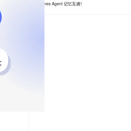
Hermes Agent 记忆互通！
息提取
与 AI 智能体进行实时音视频通话
从文本、图片、视频中提取结构化的属性信息
构建支持视频理解的 AI 音视频实时通话应用
t.diy 一步搞定创意建站
构建大模型应用的安全防护体系
通过自然语言交互简化开发流程,全栈开发支持
通过阿里云安全产品对 AI 应用进行安全防护