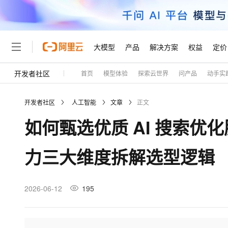
大模型
产品
解决方案
权益
定价
开发者社区
首页
模型体验
探索云世界
问产品
动手实
大模型
产品
解决方案
权益
定价
云市场
伙伴
服务
了解阿里云
精选产品
精选解决方案
普惠上云
产品定价
精选商城
成为销售伙伴
售前咨询
为什么选择阿里云
千问AI平台
开发者社区
人工智能
文章
正文
了解云产品的定价详情
大模型服务平台百炼
睿译宝，AI翻译排版一
普惠上云 官方力荐
分销伙伴
在线服务
网站建设
什么是云计算
大
如何甄选优质 AI 搜索
大模型服务与应用平台
上传文档即自动完成翻译和
云服务器38元/年起，超
咨询伙伴
多端小程序
技术领先
云上成本管理
售后服务
轻量应用服务器
GLM-5.2：长任务时代
官方推荐返现计划
大模型
精选产品
精选解决方案
Salesforce 国际版订阅
稳定可靠
力三大维度拆解选型逻辑
管理和优化成本
推荐新用户得奖励，单订单
销售伙伴合作计划
自助服务
友盟天域
安全合规
人工智能与机器学习
AI
文本生成
云数据库 RDS
Hermes Agent，打造
云工开物
无影生态合作计划
在线服务
观测云
分析师报告
自主进化，持久记忆，越用
高校专属算力普惠，学生认
计算
互联网应用开发
2026-06-12
195
Qwen3.8-Max
HOT
Salesforce On Alibaba C
工单服务
Tuya 物联网平台阿里云
研究报告与白皮书
人工智能平台 PAI
快速拥有专属 OpenClaw
大模
Consulting Partner 合
大数据
容器
智能体时代全能旗舰模型
免费试用
短信专区
一站式AI开发、训练和推
蓝凌 OA
AI 大模型销售与服务生
现代化应用