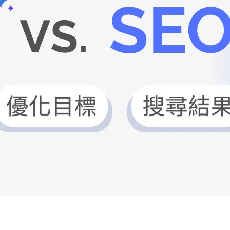
AI 应用
10分钟微调：让0.6B模型媲美235B模
多模态数据信
型
依托云原生高可用架构,实现Dify私有化部署
用1%尺寸在特定领域达到大模型90%以上效果
一个 AI 助手
超强辅助，Bol
即刻拥有 DeepSeek-R1 满血版
在企业官网、通讯软件中为客户提供 AI 客服
多种方案随心选，轻松解锁专属 DeepSeek