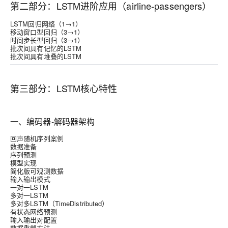
第二部分：LSTM进阶应用（airline-passengers）
LSTM回归网络（1→1）
移动窗口型回归（3→1）
时间步长型回归（3→1）
批次间具有记忆的LSTM
批次间具有堆叠的LSTM
第三部分：LSTM核心特性
一、编码器-解码器架构
回声随机序列案例
数据准备
序列预测
模型实现
简化版可观测数据
输入输出模式
一对一LSTM
多对一LSTM
多对多LSTM（TimeDistributed）
有状态网络预测
输入输出对配置
数据重塑方法