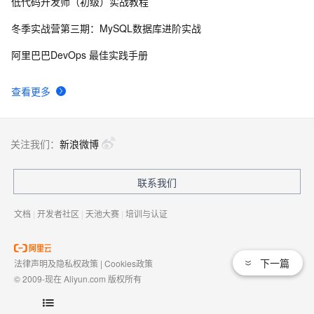
低代码开发师（初级）实战教程
MaxCompute执行作业慢的原因排查
19335
8
冬季实战营第三期：MySQL数据库进阶实战
阿里云MaxCompute（大数据）公开数据集---带你玩
19080
9
阿里巴巴DevOps 最佳实践手册
转人工智能
优酷背后的大数据秘密
17832
10
查看更多
关注我们：
新浪微博
联系我们
文档
|
开发者社区
|
天池大赛
|
培训与认证
下一篇
法律声明及隐私权政策
|
Cookies政策
© 2009-现在 Aliyun.com 版权所有
增值电信业务经营许可证：
浙B2-20080101
域名注册服务机构许可：
浙D3-20210002