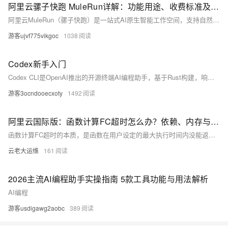
阿里云骡子快跑 MuleRun详解：功能用途、收费标准及完整使用指南
阿里云MuleRun（骡子快跑）是一站式AI原生智能工作空间，支持自然语言驱动任务执行，具备四层记忆、主动智能与可信沙箱等能力，深度集成电商、CRM等数据源，助力企业自动化运营、多平台触达与分析提效。提供Team版（420元/席/月）和Enterprise版（2500元/席/年）。MuleRun（骡子快跑）官网：https://t.aliyun.com/U/gSCv7v
游客ujvf775vikgoc
1038
Codex新手入门
Codex CLI是OpenAI推出的开源终端AI编程助手，基于Rust构建，响应超快（240+ tokens/s），成本仅Claude Code的1/3。支持文件系统操作、并行任务与模型切换，兼顾安全沙箱与高效开发，专为快速原型设计而生。
游客3ocndooecxoty
1492
阿里云国际版：函数计算FC超时怎么办？依赖、内存与日志排查指南
函数计算FC超时的本质，是函数在用户设定的最大执行时间内没能返回结果。这个时间理论上最长可以配到300秒甚至更久，但很多业务场景里，即便把上限拉满，一次冷启动配合模型推理依然会让函数撞线。
云老大运维
161
2026主流AI编程助手实操指南 5款工具功能与用法解析
AI编程
游客usdigawg2aobc
389