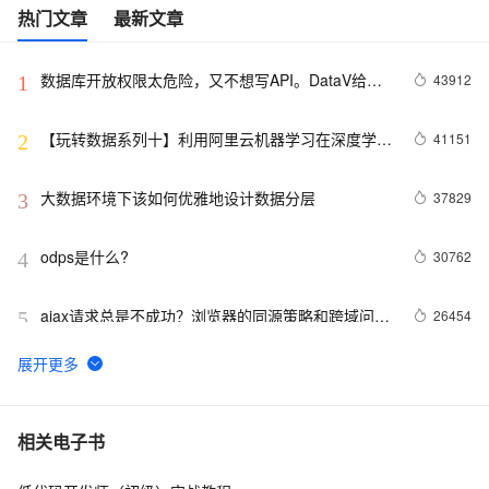
热门文章
最新文章
数据库开放权限太危险，又不想写API。DataV给你
43912
1
另外一个选择。
【玩转数据系列十】利用阿里云机器学习在深度学习
41151
2
框架下实现智能图片分类
大数据环境下该如何优雅地设计数据分层
37829
3
odps是什么?
30762
4
ajax请求总是不成功？浏览器的同源策略和跨域问题
26454
5
详解
数据仓库介绍与实时数仓案例
20840
6
分布式快照算法: Chandy-Lamport
20461
7
相关电子书