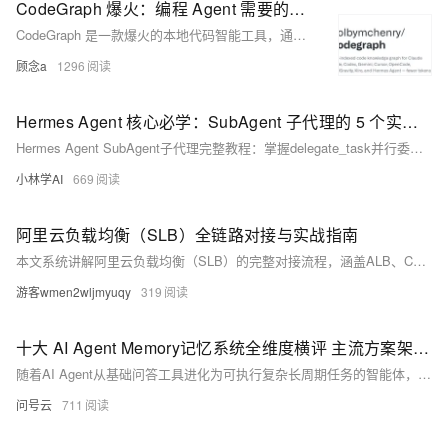
CodeGraph 爆火：编程 Agent 需要的不是更多上下文，而是一张提前画好的代码地图
CodeGraph 是一款爆火的本地代码智能工具，通过 tree-sitter 解析 AST 构建结构化知识图谱（存于 SQLite），为编程 Agent 提前生成“代码地图”。它显著降低 Agent 在中大型项目中的探索成本——实测工具调用减少71%、Token 降57%、速度提升46%，支持19+语言及主流框架路由识别，完全离线、无需 API Key。
顾念a
1296
Hermes Agent 核心必学：SubAgent 子代理的 5 个实战技巧，多任务处理效率翻倍
Hermes Agent SubAgent子代理完整教程：掌握delegate_task并行委派、上下文隔离与多任务处理核心能力，提升开发效率。
小林学AI
669
阿里云负载均衡（SLB）全链路对接与实战指南
本文系统讲解阿里云负载均衡（SLB）的完整对接流程，涵盖ALB、CLB、NLB三大产品选型、核心原理、实例创建、服务器组配置、监听设置、健康检查、会话保持、安全加固、性能优化及常见问题排查。从基础概念到高阶配置，结合实操步骤与代码示例，帮助用户快速掌握SLB对接ECS、IDC、函数计算等后端服务的方法，实现高可用、高性能的流量分发架构。
游客wmen2wljmyuqy
319
十大 AI Agent Memory记忆系统全维度横评 主流方案架构、性能与场景选型指南
随着AI Agent从基础问答工具进化为可执行复杂长周期任务的智能体，记忆能力已经成为决定智能体上限的核心要素。传统基于向量数据库与RAG检索的技术方案，仅能实现简单信息检索，并不具备完整的记忆管理能力，在时序追踪、多代理一致性、分层存储、智能路由等方面存在明显短板。在实际生产环境中，大量AI Agent将近八成以上的计算资源消耗在重复梳理上下文信息上，真正用于业务执行的资源占比极低，这也是当前智能体规模化落地的核心瓶颈。
问号云
711