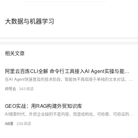
大数据与机器学习
相关文章
阿里云百炼CLI全解 命令行工具接入AI Agent实操与能力指南
在AI Agent快速普及的技术阶段，智能体不再局限于单纯的文本对话，而是需要融合文本生成、视觉处理、音视频创作、知识库检索、联网查询等多元化能力。传统的集成方式需要开发者对接不同接口、适配各类协议，开发流程繁琐，且难以统一管理多类AI服务。阿里云百炼CLI（Bailian CLI）是专为AI Agent场景打造的命令行工具，它将百炼平台一百五十余款大模型、十余项全栈AI能力进行统一封装，以轻量化命令行的形式对外提供调用入口。
问号云
343
GEO实战：用RAG构建外贸知识库
AI搜索时代，外贸企业缺的不是内容，而是结构化、可检索、可验证的企业知识库。本文以RAG为框架，详解如何将分散的资质、案例、流程等转化为“知识原子”，支撑GEO（生成式引擎优化），实现AI精准理解、可信回答与商机转化。
AB客
238