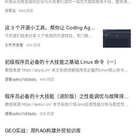
阿里云百炼是面向企业与开发者打造的一站式大模型服务平台，整合通义千问系列、视觉模型、语音模型等多款优质大模型，同时提供模型体验、应用开发、智能体搭建、模型调优、批量推理等全链路能力，也是目前国内主流的大模型服务底座之一。想要使用百炼平台的各项能力，首先需要区分两大核心登录入口：平台介绍首页与管理控制台，两个入口定位不同、功能划分清晰，对应新手体验、开发者对接、企业运维等不同使用场景。
问号云
894
这 3 个开源小工具，帮你让 Coding Agent 少吃点 Token
今天我们就来分享 3 个有用的开源项目，专门帮你的 Coding Agent 整理“上下文”：让它少翻无关代码，少吞冗长日志，把 token 留给更关键的信息。
七牛开发者
400
初级程序员必备的十大技能之基础 Linux 命令（一）
教程来源 https://qcycj.cn/ 本文系统讲解程序员必备的Linux核心命令，涵盖文件操作、文本处理、权限管理、进程与网络工具等，结合原理、参数详解及实战案例，助你高效部署、排查与运维——无论用Windows还是macOS，Linux都是程序员不可或缺的“第二操作系统”。
游客xp6ru7c63sdiu
440
程序员必备的十大技能（进阶版）之性能调优与故障排查（四）
教程来源 https://aescc.cn/ 本节系统介绍Java应用性能分析与稳定性保障核心实践：涵盖Arthas诊断、火焰图性能剖析、全链路压测方法论及JMeter实战、混沌工程故障注入（ChaosBlade），并复盘Full GC与数据库死锁两大典型故障案例，助力高效定位与解决线上性能问题。
游客xp6ru7c63sdiu
308
GEO实战：用RAG构建外贸知识库