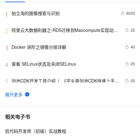
拍立淘的图像搜索与识别
6033
1
阿里云大数据利器之-RDS迁移到Maxcompute实现动态
22
2
分区
Docker 进阶之镜像分层详解
40
3
查看 SELinux状态及关闭SELinux
25
4
剑池CDK开发工具介绍  |  《平头哥剑池CDK快速上手指
20
5
南》第一章
WebAssembly 在 MOSN 中的实践 - 基础框架篇
12
6
userdel使用说明
5
7
相关电子书
低代码开发师（初级）实战教程
自己看系统的“系统还原”
14
8