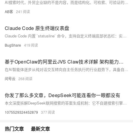
AI搜索时代，外贸企业缺的不是内容，而是结构化、可检索、可验证的企业知识库。本文以RAG为框架，详解如何将分散的资质、案例、流程等转化为“知识原子”，支撑GEO（生成式引擎优化），实现AI精准理解、可信回答与商机转化。
AB客
241
Claude Code 原生终端仪表盘
Claude Code 内置 `statusline` 命令，支持自定义终端底部状态栏：实时显示模型、目录、Git 分支、Token 消耗、缓存命中率及上下文进度条。三种配置方式——自然语言指令、脚本手动设置或 ChatGPT 辅助设计，兼顾简洁性与信息密度，显著提升 AI 编程的上下文掌控感。（239字）
BugShare
419
基于OpenClaw的阿里云JVS Claw技术详解 架构能力、部署流程与二次开发实操指南
在AI智能体逐步从纯对话交互转向自主任务执行的行业趋势下，具备自动化操作能力的AI执行助理成为个人办公、开发工作、团队协作的重要工具。阿里云JVS Claw是基于OpenClaw开源框架打造的新一代AI智能执行助理，区别于传统对话型AI，它可以作为独立数字员工，在隔离的运行环境中自主完成文档处理、代码编写、网页操作、日程管理等多样化任务。该产品支持云端、本地两种部署模式，搭配可视化运行界面、海量拓展技能与金融级安全隔离机制，兼顾易用性、安全性与拓展性。
问号云
268
你发了那么多文章，DeepSeek可能连看你一眼都没有
本文深度拆解DeepSeek联网搜索的答案生成机制：它不自建搜索引擎，而是调用Bing API；答案生成含7步——判断联网、需求拆解、语义扩词、Bing检索、精读筛选（重标题具体度/域名信任度/时效性）、交叉验证（仅逻辑可信，非事实核查）、整合输出。揭示GEO优化必须先确保内容被Bing收录，结构化、多源一致、Schema标记等动作才有效。知其所以然，方能精准优化。
1075529324452879
377
热门文章
最新文章