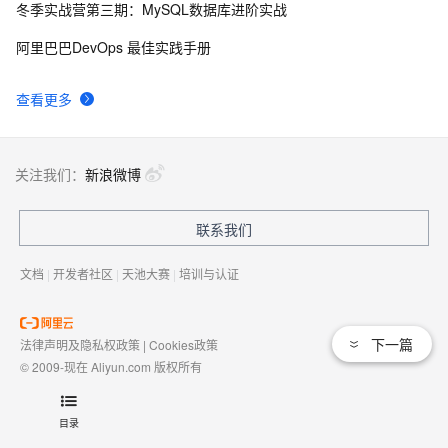
冬季实战营第三期：MySQL数据库进阶实战
AngularJS 五大特性，加快 Web 应用开发
10
9
阿里巴巴DevOps 最佳实践手册
WPF游戏开发——小鸡快跑
5
10
查看更多
关注我们：
新浪微博
联系我们
文档
|
开发者社区
|
天池大赛
|
培训与认证
下一篇
法律声明及隐私权政策
|
Cookies政策
© 2009-现在 Aliyun.com 版权所有
增值电信业务经营许可证：
浙B2-20080101
域名注册服务机构许可：
浙D3-20210002
目录
浙公网安备 33010602009975号
浙B2-20080101-4