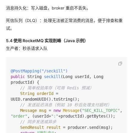
消息持久化：写入磁盘，broker 重启不丢失。
死信队列（DLQ）：处理无法被正常消费的消息，便于排查和重
试。
5.4 使用 RocketMQ 实现削峰（Java 示例）
生产者：秒杀请求入队
@PostMapping("/seckill")
public
 String 
seckill
(Long userId, Long 
productId)
 {

// 简单校验库存（可用 Redis 预减）
String
orderId
=
UUID.randomUUID().toString();

// 发送延迟消息（例如 10 秒后处理支付超时）
Message
msg
=
new
Message
(
"SEC_KILL_TOPIC"
, 
"order"
, (userId+
":"
+productId).getBytes());

// 同步发送或异步
SendResult
result
=
 producer.send(msg);
