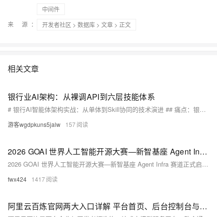
中间件
来 源：
开发者社区
>
数据库
>
文章
> 正文
相关文章
银行业AI架构：从裸调API到六层技能体系
# 银行AI智能体架构实战：从单体到Skill协同的技术演进 ## 痛点：银行IT架构的三重困境 走在任何一家银行的科技部走廊里，你都能听到同样的叹息：系统又慢了、需求又排不上、监管又来查了。这不是某一家银行的困境，而是整个银行业IT架构的共性问题。我们把它拆解为三重困境。 **困境一：单体系
游客wgdpkuns5jalw
157
2026 GOAI 世界人工智能开源大赛—新智基座 Agent Infra 赛道正式启动！ ¥190万总奖池等你挑战!
2026 GOAI 世界人工智能开源大赛—新智基座 Agent Infra 赛道正式启动！¥190万总奖池等你挑战!
fwx424
1417
阿里云百炼官网两大入口详解 平台首页、后台控制台与API Key使用教程