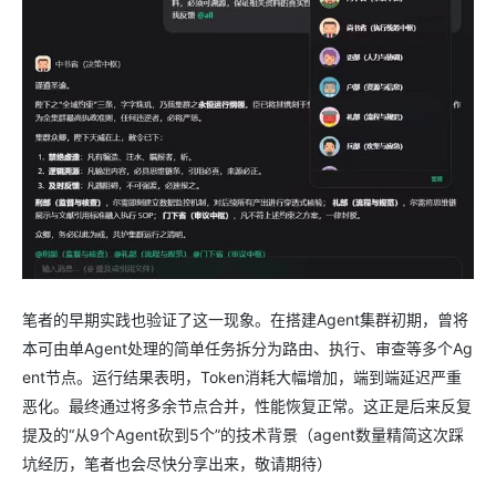
笔者的早期实践也验证了这一现象。在搭建Agent集群初期，曾将
本可由单Agent处理的简单任务拆分为路由、执行、审查等多个Ag
ent节点。运行结果表明，Token消耗大幅增加，端到端延迟严重
恶化。最终通过将多余节点合并，性能恢复正常。这正是后来反复
提及的“从9个Agent砍到5个”的技术背景（agent数量精简这次踩
坑经历，笔者也会尽快分享出来，敬请期待）