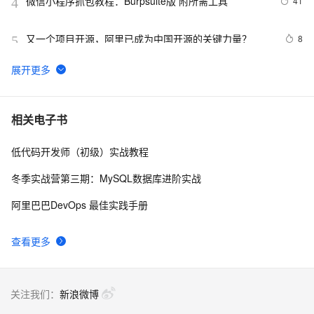
微信小程序抓包教程：Burpsuite版 附所需工具
41
4
又一个项目开源，阿里已成为中国开源的关键力量？
8
5
tailwindcss使用教程
4
6
我的博客即将入驻“云栖社区”，诚邀技术同仁一同入驻。
5
7
相关电子书
低代码开发师（初级）实战教程
思科路由器的密码恢复
4
8
冬季实战营第三期：MySQL数据库进阶实战
有一种忙，叫做很有希望
6
9
阿里巴巴DevOps 最佳实践手册
深度优先搜索的图文介绍
3
10
查看更多
关注我们：
新浪微博