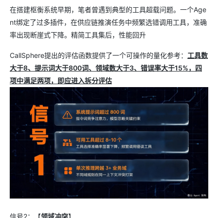
在搭建枢衡系统早期，笔者曾遇到典型的工具超载问题。一个Age
nt绑定了过多插件，在供应链推演任务中频繁选错调用工具，准确
率出现断崖式下降。精简工具集后，性能回升
CallSphere提出的评估函数提供了一个可操作的量化参考：
工具数
大于8、提示词大于800词、领域数大于3、错误率大于15%，四
项中满足两项，即应进入拆分评估
信号2：【
领域冲突
】