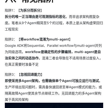
陷阱1：【
为拆分而拆分
】
拆分的唯一正当理由是可观测指标的恶化
，而非追求架构图复杂
度。笔者从9个Agent精简至5个的过程，本质上是从架构虚荣回归
工程现实
陷阱2：【
将workflow混淆为multi-agent
】
Google ADK将Sequential、Parallel workflow与multi-agent并列
为同级选项。
workflow是确定性的步骤编排，multi-agent是自
治实体之间的动态协作
。混淆二者会导致在不适用场景过度投入，
在真正需要时准备不足
陷阱3：【
忽视回退能力
】
即使采用多Agent架构，也需确保单个Agent可独立运行与测试
。
生产环境出现问题时，需具备快速回退至单Agent模式的能力，或
隔离故障Agent使其余节点继续工作。无回退能力的多Agent架构
属于高风险架构