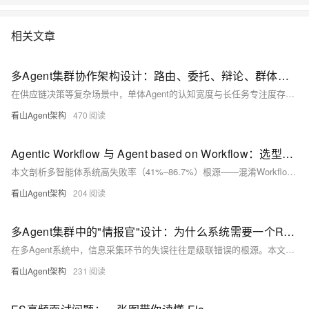
相关文章
多Agent集群协作架构设计：路由、委托、辩论、群体四种模式的边界与枢衡实践
在供应链决策等复杂场景中，单体Agent的认知宽度与长任务专注度存在明显瓶颈。本文基于枢衡智能体集群从v1.0到终局的完整演进历程，从工程约束与架构响应的视角，重新定义路由、委托、辩论、群体四种协作模式的适用边界与通信拓扑，并给出关键架构决策与量化实践数据。
看山Agent架构
470
Agentic Workflow 与 Agent based on Workflow：选型踩坑实录与六维决策框架
本文剖析多智能体系统高失败率（41%–86.7%）根源——混淆Workflow（人控、确定性）与Agent（AI控、概率性）。基于Anthropic框架与真实案例，提出六维选型验收法：本质、验收、排障、演进、成本、落地，助力企业规避“伪Agent”陷阱，实现智能体工程范式升级。
看山Agent架构
204
多Agent集群中的"情报官"设计：为什么系统需要一个RDD
在多Agent系统中，信息采集环节的失误往往是级联错误的根源。本文从行业实践和学术研究两个维度，论证了专职情报采集Agent的必要性，并详细解析了枢衡RDD（资源探测）的五大架构设计原则，包括与CAD的对抗性协作机制等。最后提供了一套可落地的自检清单，帮助开发者判断自己的Agent集群是否需要引入专职情报官角色。
看山Agent架构
231