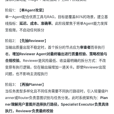
阶段1：【
单Agent攻坚
】
单一Agent配合优质工具与RAG，目标是覆盖80%的场景，建立基
线指标：
延迟、成本、准确率
。此阶段聚焦于将单Agent能力发挥
至极限，不启动任何拆分
阶段2：【
先抽Reviewer
】
当输出质量出现不稳定时，首个拆分的节点应为
审查者
而非执行
者。
增加Reviewer Agent对最终输出进行质量校验、策略校验与
合规校验
。Reviewer是风险最低、收益最明确的拆分方式：不改
变原有执行逻辑，仅在输出端增加一道关卡。即使Reviewer出现
问题，也不影响主流程执行
阶段3：【
再抽Planner
】
当任务类型多样化且不同任务需要不同执行路径时，引入轻量级Pl
anner或Router负责意图识别与任务分发。此时系统架构为：
Plan
ner理解用户意图并选择执行路径，Specialist Executor负责具体
执行，Reviewer负责最终校验