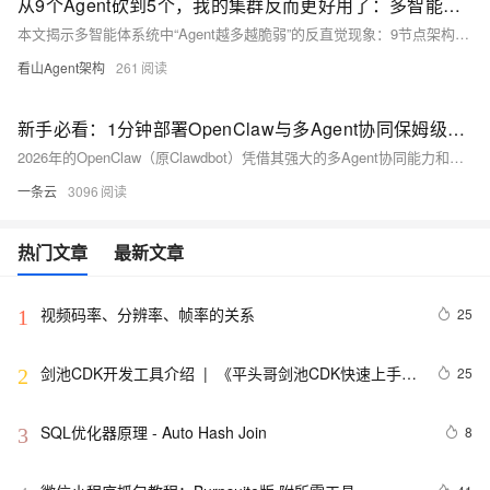
从9个Agent砍到5个，我的集群反而更好用了：多智能体系统的“减法”哲学与架构精简SOP
本文揭示多智能体系统中“Agent越多越脆弱”的反直觉现象：9节点架构因上下文爆炸、状态同步延迟与幻觉传染导致性能骤降。经根因分析，提出“砍至5节点+意图委派+内存分区”三重优化，实现Token降耗40%、故障隔离强化。核心主张：好系统靠清晰边界，而非密集连接
看山Agent架构
261
新手必看：1分钟部署OpenClaw与多Agent协同保姆级教程，附阿里云百炼API配置及避坑指南
2026年的OpenClaw（原Clawdbot）凭借其强大的多Agent协同能力和跨平台部署特性，成为了实现复杂任务自动化的核心工具。与普通AI工具不同，OpenClaw支持多个智能体各司其职、协同工作，能将复杂任务拆解为多个子任务并行处理，同时具备专业化分工、容错性强的优势。但对于零基础用户而言，从部署到实现多Agent协同，需要完成全平台环境搭建、阿里云百炼API配置、智能体角色定义和工作流编排等一系列步骤。本文将从新手视角出发，详细讲解2026年OpenClaw在阿里云、MacOS、Linux、Windows11的本地部署流程，完成阿里云百炼免费大模型API的核心配置
一条云
3096
热门文章
最新文章
视频码率、分辨率、帧率的关系
25
1
剑池CDK开发工具介绍  |  《平头哥剑池CDK快速上手指
25
2
南》第一章
SQL优化器原理 - Auto Hash Join
8
3