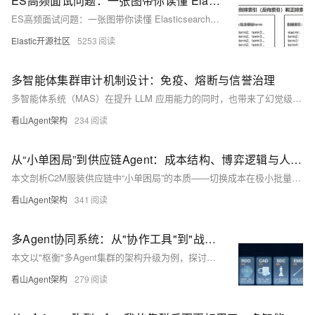
ES高频面试问题：一张图带你读懂 Elasticsearch 中“正排索引（正向索引）”和“倒排索引（反向索引）”区别
ES高频面试问题：一张图带你读懂 Elasticsearch 中“正排索引（正向索引）”和“倒排索引（反向索引）”区别
Elastic开源社区
5253
多智能体集群审计机制设计：免疫、熔断与信誉治理
多智能体系统（MAS）在提升 LLM 应用能力的同时，也带来了幻觉级联、伪共识等新型风险。本文基于枢衡（Shuheng）V2 集群的工程实践，系统阐述审计角色（CAD）的架构设计——涵盖免疫系统与熔断器的双职能模型、职责隔离的四项红线、五类实质性测试的审计协议、多维信誉账本的动态治理机制，以及审计与创新之间的张力平衡。文末提供可直接落地的协议设计参考。
看山Agent架构
234
从“小单困局”到供应链Agent：成本结构、博弈逻辑与人机协同的技术推演
本文剖析C2M服装供应链中“小单困局”的本质——切换成本在极小批量下不可摊销的数学必然。通过Agent集群实现成本透明化、智能拼单与品类感知，推动供应链从零和砍价转向正和协同。人机分工明确：AI做“数字包工头”，人当“关系架构师”。（239字）
看山Agent架构
341
多Agent协同系统：从"协作工具"到"战略生产系统"的架构演进
本文以"枢衡"多Agent集群的架构升级为例，探讨了多Agent协同系统在生产环境中面临的典型问题，以及如何通过角色专业化、Skill收敛、信誉积分、双模式工作法和通信纪律等机制，将松散的Agent问答组演进为具备质量闭环的战略生产系统
看山Agent架构
279