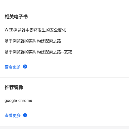
15 个可在 Chrome 浏览器上体验 WebGL 的例子
3
7
相关电子书
WEB浏览器中即将发生的安全变化
Chrome 92 新增 at 和 randomUUID 方法，Canvas 支持 
2
8
Display P3 色域
基于浏览器的实时构建探索之路
chrome开发者工具网络请求过滤
8
9
基于浏览器的实时构建探索之路--玄寂
Chrome扩展应用
1
10
查看更多
推荐镜像
google-chrome
查看更多