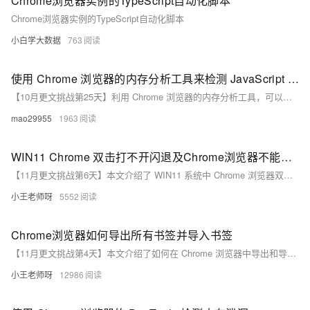
Chrome浏览器实例的TypeScript自动化脚本
Chrome浏览器实例的TypeScript自动化脚本
小白学大数据
763
使用 Chrome 浏览器的内存分析工具来检测 JavaScript 中的内存泄漏
【10月更文挑战第25天】利用 Chrome 浏览器的内存分析工具，可以较为准确地检测 JavaScript 中的内存泄漏问题，并帮助我们找出潜在的泄漏点，以便采取相应的解决措施。
mao29955
1963
WIN11 Chrome 双击打不开闪退及Chrome浏览器不能拖拽文件crx
【11月更文挑战第6天】本文介绍了 WIN11 系统中 Chrome 浏览器双击打不开闪退及不能拖拽文件 crx 的原因和解决方法。包括浏览器版本过旧、扩展程序冲突、硬件加速问题、缓存过多、安全软件冲突、系统文件损坏、用户配置文件损坏等问题的解决方案，以及 crx 文件的屏蔽、权限问题和文件格式问题的处理方法。
小王老师呀
5552
Chrome浏览器如何导出所有书签并导入书签
【11月更文挑战第4天】本文介绍了如何在 Chrome 浏览器中导出和导入书签。导出时，打开书签管理器，点击“整理”按钮选择“导出书签”，保存为 HTML 文件。导入时，同样打开书签管理器，点击“整理”按钮选择“导入书签”，选择之前导出的 HTML 文件即可。其他主流浏览器也支持导入这种格式的书签文件。
小王老师呀
12986