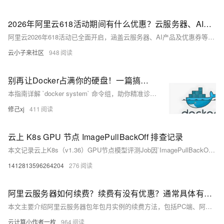
2026年阿里云618活动期间有什么优惠？云服务器、AI产品和大模型、优惠券活动介绍
阿里云2026年618活动已全面开启，涵盖云服务器、AI产品及优惠券等。云服务器方面，轻量应用服务器2核2G低至38元/年，2核4G仅9.9元/月；经济型e实例99元/年，u1实例199元/年，u2i实例3折起，c9i/g9i服务器6.4折起。AI产品方面：QoderWork CN首月0元，Qwen3.7限时5折，秒悟新注册送1万积分，HappyHorse视频生成8折，OPC创新助力计划至高补贴100万Token。大模型方面，百炼平台享1亿+免费tokens，AI通用型节省计划最高5.3折。叠加AI加速季权益礼包（个人360元/企业1728元）及百炼先用后返最高200元。
云小子来社区
948
别再让Docker占满你的硬盘！一篇搞定docker system所有命令
本指南详解 `docker system` 命令组，助你精准诊断与优雅清理 Docker 占用空间：`df` 查磁盘、`prune` 清资源、`info` 看配置、`events` 监事件。覆盖安全清理策略、自动化脚本与环境最佳实践，告别“磁盘爆满”焦虑。（239字）
修己xj
411
云上 K8s GPU 节点 ImagePullBackOff 排查记录
本文记录云上K8s（v1.36）GPU节点模型评测Job因`ImagePullBackOff`卡在Pending的排查过程，聚焦containerd镜像拉取失败根因，涵盖crictl验证、日志分析、DNS/镜像源配置检查，并强调分层排障：先运行时，再资源调度与设备挂载。
1412813596264204
276
阿里云服务器如何续费？续费有没有优惠？通常具体有哪些优惠？
本文主要介绍阿里云服务器包年包月实例的续费方法，包括PC端、阿里云App端和API/CLI续费的具体步骤。同时，文章还探讨了续费优惠的类型及规则，如限时活动优惠、长期折扣政策、节省计划与预留实例券等，帮助用户最大化利用优惠，降低长期使用成本。此外，还介绍了续费过程中的注意事项，如自动续费限制、续费变配选项等，确保云服务器的稳定运行和数据安全。
云计算小作者一枚
964