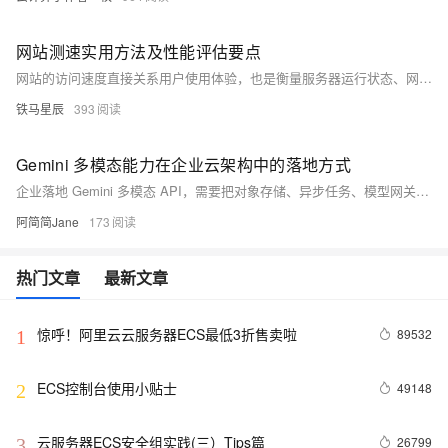
网站测速实用方法及性能评估要点
网站的访问速度直接关系用户使用体验，也是衡量服务器运行状态、网络链路质量、站点优化效果的关键指标。在日常网站运维管理中，通过规范的测速方式，能够及时发现页面加载缓慢、地域访问差异、连接不稳定等问题，为后续优化调整提供有效参考。
铁马星辰
393
Gemini 多模态能力在企业云架构中的落地方式
企业落地 Gemini 多模态 API，需要把对象存储、异步任务、模型网关、审核流、日志审计和成本统计一起设计。本文给出一套云上架构拆解。
阿简简Jane
173
热门文章
最新文章
惊呼！阿里云云服务器ECS最低3折售卖啦
89532
1
ECS控制台使用小贴士
49148
2
云服务器ECS安全组实践(三）Tips篇
26799
3