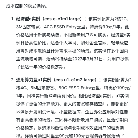
成本控制的稳妥选择。
经济型e实例（ecs.e-c1m1.large）
：该实例配置为2核2G、
3M固定带宽、40G ESSD Entry云盘，特惠价99元/1年。此
价格适用于新购与续费，不限新老用户均可购买。经济型e实
例具备高性价比，适合个人学习、初创企业官网、轻量级应
用等对成本敏感且计算需求平稳的场景。该实例在多个国内
主流地域可选，活动将持续至2027年3月31日，为用户提供
了长达一年的价格稳定期。
通用算力型u1实例（ecs.u1-c1m2.large）
：该实例配置为2
核4G、5M固定带宽、80G ESSD Entry云盘，特惠价199元/
1年，同样实行新购与续费同价。相比经济型e实例，u1实例
提供了更强的计算能力、更大的带宽和存储空间，能够更好
地满足开发测试环境、小型数据库、企业办公应用等对性能
有更高要求的场景。其同样不限新老用户购买，且活动期内
价格锁定，是追求均衡性能与长期成本效益用户的理想选
择。详情可通过阿里云99元和199元云服务器专属活动了