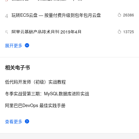
玩转ECS云盘 — 按量付费升级到包年包月云盘
26386
4
阿里云基础产品技术月刊 2019年4月
13725
5
ECS 8080端口连接拒绝问题排查
12151
6
AutoScaling 成本优化模式升级--混合实例策略
11506
7
相关电子书
低代码开发师（初级）实战教程
扫盲人工智能的计算力基石--异构计算
11499
8
冬季实战营第三期：MySQL数据库进阶实战
Mac神兵利器（四）时间管理工具
11160
9
阿里巴巴DevOps 最佳实践手册
谁动了我的实例&磁盘 -- ECS主动运维历史事件查询
8963
10
查看更多