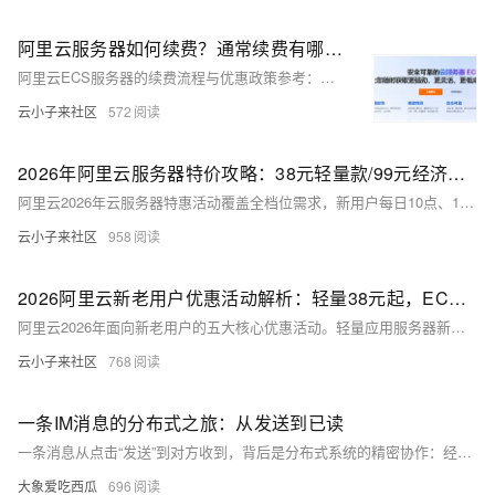
阿里云服务器如何续费？通常续费有哪些优惠政策？云服务器续费常见问题解答
阿里云ECS服务器的续费流程与优惠政策参考：续费支持PC端、App端及API三种方式，其中PC端推荐批量操作，API适合自动化运维。进阶续费策略涵盖自动续费、续费降配、续费变配及统一到期日管理，帮助用户灵活应对业务变化。本文还解读了当前"99计划"长效低价实例——经济型e实例99元/年、通用算力型u1实例199元/年，均支持新购与续费同价，活动截止2027年3月31日，有效避免"首年便宜、续费暴涨"的困境，适合个人开发者与中小企业长期低成本上云。
云小子来社区
572
2026年阿里云服务器特价攻略：38元轻量款/99元经济型/199元企业款解析
阿里云2026年云服务器特惠活动覆盖全档位需求，新用户每日10点、15点可抢2核2G轻量应用服务器，仅38元/年；新老用户同享2核2G 3M带宽经济型e实例99元/年，支持续费同价至2027年；企业认证用户可购2核4G 5M带宽u1实例199元/年，覆盖海内外节点。此外，e系列高配置享3.9折、u2i实例年付低至3折、第九代c9i/g9i/r9i实例6.4折，适配个人学习、中小业务部署、AI推理等不同场景，是不同规模用户低成本上云的优质选择。
云小子来社区
958
2026阿里云新老用户优惠活动解析：轻量38元起，ECS 99元/199元续费同价，企业享补贴，AI免费体验
阿里云2026年面向新老用户的五大核心优惠活动。轻量应用服务器新用户秒杀低至38元/年，2核4G配置9.9元/月起；云服务器ECS经济型99元/年、通用算力型199元/年，新老同享且续费同价。企业用户可申请5亿算力迁云补贴及出海扶持优惠券，降低规模化上云成本。阿里云百炼推出"先用后返"活动，最高返200元，覆盖全量大模型服务。此外，免费试用中心提供超30款AI产品及7000万tokens零成本体验。
云小子来社区
768
一条IM消息的分布式之旅：从发送到已读
一条消息从点击“发送”到对方收到，背后是分布式系统的精密协作：经WebSocket接入→Center事务落库→Redis查在线状态→定向投递→ACK确认→已读回执，全程保障可靠性与实时性。（238字）
大象爱吃西瓜
696