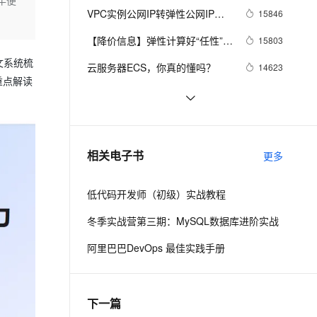
年便
持「共享型」升级「独享型」
云聚AI 严选权益
VPC实例公网IP转弹性公网IP功
15846
SSL 证书
2V
Fun-ASR
，一键激活高效办公新体验
精选AI产品，从模型到应用全链提效
能
文戏情感细腻自然，动作戏激烈拳拳到肉，实现更强表演能力
支持中英文自由切换，具备更强的噪声鲁棒性
【降价信息】弹性计算好“任性”，
堡垒机
15803
AI 用量加速计划
ECS又降价了~
文系统梳
防火墙
云服务器ECS，你真的懂吗？
14623
、识别商机，让客服更高效、服务更出色。
新老同享，达量后返
重点解读
主机安全
应用
阿里云基础产品技术月刊 2019年
13725
4月
必读！教你一键迁移至阿里云
12970
千问办公
NEW
AI 应用及服务市场
的智能体编程平台
一站式AI生产力平台
云服务器ECS还原安全组规则功
12958
相关电子书
更多
AI 应用
能介绍 安全组规则的备份与还原
伶鹊
企业级人与Agent协作平台，接入和调度多个数字员工
智能客服平台，对话机器人、对话分析、智能外呼
大模型
低代码开发师（初级）实战教程
大模型服务平台百炼 - 全妙
自然语言处理
冬季实战营第三期：MySQL数据库进阶实战
应用创作平台
多模态内容创作工具，已接入 DeepSeek
数据标注
阿里巴巴DevOps 最佳实践手册
机器学习
下一篇
息提取
与 AI 智能体进行实时音视频通话