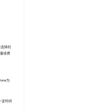
景选择的
批量续费
new为
询一定时间