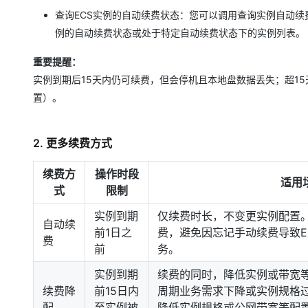
查询ECS实例的自动续费状态：您可以调用查询实例自动续费属性，
例的自动续费状态或处于特定自动续费状态下的实例列表。
重要提醒：
实例到期后15天内仍可续费，但会停机且本地盘数据丢失；超15
置）。
2. 更多续费方式
续费方
操作时段
适用
式
限制
实例到期
仅续费时长，不变更实例配置。
自动续
前1日之
费，避免因忘记手动续费导致E
费
前
务。
实例到期
续费的同时，降低实例或带宽等
续费降
前15日内
周期业务需求下降或实例规格
配
至实例被
降低实例规格或公网带宽等配