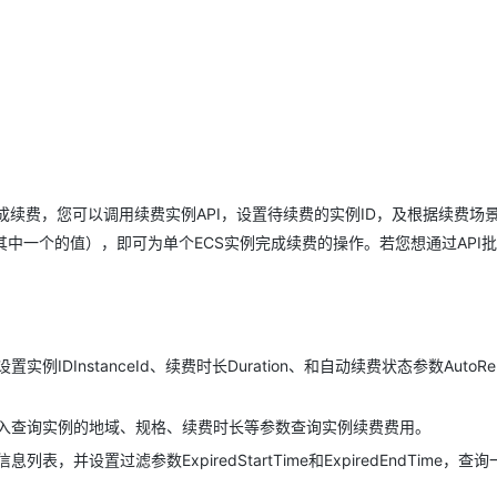
数即可完成续费，您可以调用续费实例API，设置待续费的实例ID，及根据续费场
其中一个的值），即可为单个ECS实例完成续费的操作。若您想通过API
InstanceId、续费时长Duration、和自动续费状态参数AutoRe
入查询实例的地域、规格、续费时长等参数查询实例续费费用。
设置过滤参数ExpiredStartTime和ExpiredEndTime，查