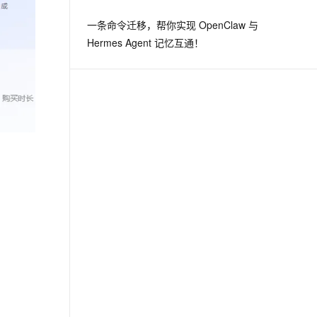
从文本、图片、视频中提取结构化的属性信息
构建支持视频理解的 AI 音视频实时通话应用
一条命令迁移，帮你实现 OpenClaw 与
t.diy 一步搞定创意建站
构建大模型应用的安全防护体系
Hermes Agent 记忆互通！
通过自然语言交互简化开发流程,全栈开发支持
通过阿里云安全产品对 AI 应用进行安全防护