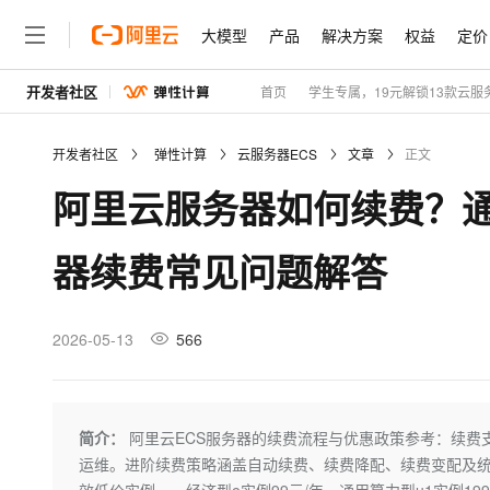
大模型
产品
解决方案
权益
定价
开发者社区
首页
学生专属，19元解锁13款云服
大模型
产品
解决方案
权益
定价
云市场
伙伴
服务
了解阿里云
精选产品
精选解决方案
普惠上云
产品定价
精选商城
成为销售伙伴
售前咨询
为什么选择阿里云
千问AI平台
开发者社区
弹性计算
云服务器ECS
文章
正文
了解云产品的定价详情
普惠上云 官方力荐
分销伙伴
在线服务
网站建设
什么是云计算
阿里云服务器如何续费？
云服务器38元/年起，超
咨询伙伴
多端小程序
技术领先
云上成本管理
售后服务
官方推荐返现计划
大模型
精选产品
精选解决方案
Salesforce 国际版订阅
稳定可靠
器续费常见问题解答
管理和优化成本
推荐新用户得奖励，单订单
销售伙伴合作计划
自助服务
友盟天域
安全合规
人工智能与机器学习
AI
文本生成
云工开物
无影生态合作计划
在线服务
观测云
分析师报告
高校专属算力普惠，学生认
计算
互联网应用开发
2026-05-13
566
Qwen3.8-Max
HOT
Salesforce On Alibaba C
工单服务
Tuya 物联网平台阿里云
研究报告与白皮书
Consulting Partner 合
大数据
容器
智能体时代全能旗舰模型
免费试用
短信专区
蓝凌 OA
AI 大模型销售与服务生
现代化应用
存储
天池大赛
Qwen3.7-Plus
简介：
阿里云ECS服务器的续费流程与优惠政策参考：续费支持
解决方案免费试用 新老
电子合同
运维。进阶续费策略涵盖自动续费、续费降配、续费变配及统
最高领取价值200元试用
能看、能想、能动手的多模
安全
网络与CDN
AI 算法大赛
畅捷通