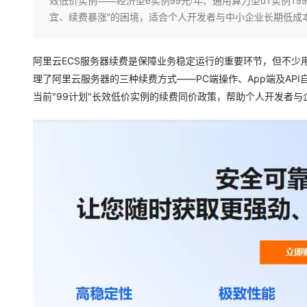
效低价实例——经济型e实例99元/年、通用算力型u1实例19
AI 产品 免费试用
网络
安全
云开发大赛
宜、续费暴涨"的困境，适合个人开发者与中小企业长期低成
Qwen3-VL-Plus
Tableau 订阅
1亿+ 大模型 tokens 和 
可观测
入门学习赛
中间件
AI空中课堂在线直播课
140+云产品 免费试用
阿里云ECS服务器续费是保障业务稳定运行的重要环节，但不少
上云与迁云
产品新客免费试用，最长1
数据库
理了阿里云服务器的三种续费方式——PC端操作、App端及A
生态解决方案
大模型服务
企业出海
大模型ACA认证体验
当前"99计划"长效低价实例的续费同价政策，帮助个人开发者与
大数据计算
助力企业全员 AI 认知与能
行业生态解决方案
千问AI平台-Token Plan
政企业务
媒体服务
开发者生态解决方案
企业服务与云通信
千问AI平台-模型体验
AI 开发和 AI 应用解决
在线体验全尺寸、多种模态
域名与网站
Happy 系列大模型
终端用户计算
Serverless
开发工具
大模型解决方案
迁移与运维管理
快速部署 Dify，高效搭建 