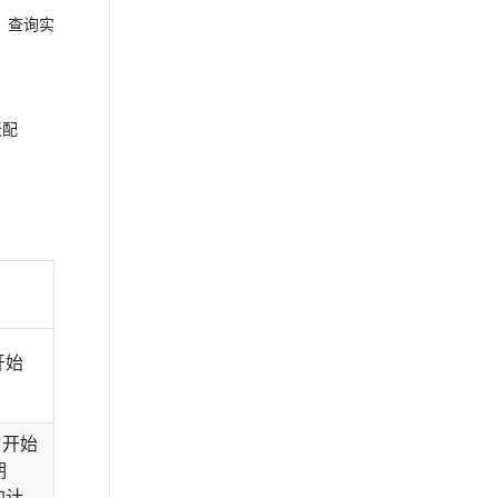
s，查询实
天配
开始
日开始
期
的计