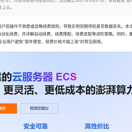
9元/年，均支持新购与续费同价，活动截止2027年3月31日，有效避免"首
服务生态伙伴
云工开物
企业应用
Night Plan 支持 Qwen 3.8-Max
AI 办公
NEW
本上云。
GLM-5.2
Wan2.7-T
Red Hat
30+ 款产品免费体验
夜间 5 折，Qwen/Meoo/TokenPlan 客户专享
AI智能应用
科研合作
视觉 Coding、空间感知、多模态思考等全面升级
1M上下文，专为长程任务能力而生
ERP
堂（旗舰版）
SUSE
智能客服
用户因操作不熟悉或忽略续费规则，导致实例到期停机甚至数据丢失。本
CRM
2个月
自动承接线索
PI自动化续费，并详解自动续费、续费降配、续费变配等进阶策略。同时，
建站小程序
OA 办公系统
AI 应用构建
大模型原生
企业用户避免"首年便宜、续费价格大幅上涨"的常见困境。
力提升
财税管理
模板建站
Qoder
大模型服务平台百炼-应用模版
HOT
NEW
面向真实软件
个人版上线、团队版降价；千问3.8-Max首发发尝鲜
丰富多元化的应用模版和解决方案
400电话
定制建站
万有无界
大模型服务平台百炼-智能体
方案
广告营销
模板小程序
的模型效果
灵活可视化地构建企业级 Agent
定制小程序
秒悟
人工智能平台 PAI
APP 开发
云端极速 AI 
新一代 AI 视频生成模型，深度适配广告营销等场景
AI Native 的算法工程平台，一站式完成建模、训练、推理服务部署
建站系统
AI 应用
10分钟微调：让0.6B模型媲美235B模
多模态数据信