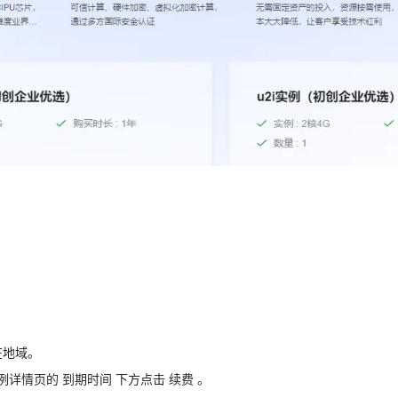
型
依托云原生高可用架构,实现Dify私有化部署
用1%尺寸在特定领域达到大模型90%以上效果
一个 AI 助手
超强辅助，Bol
即刻拥有 DeepSeek-R1 满血版
在企业官网、通讯软件中为客户提供 AI 客服
多种方案随心选，轻松解锁专属 DeepSeek
在地域。
例详情页的 到期时间 下方点击 续费 。