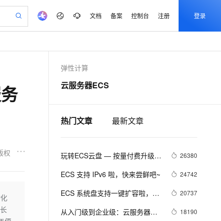
文档
备案
控制台
注册
登录
验
作计划
器
AI 活动
专业服务
服务伙伴合作计划
开发者社区
加入我们
服务平台百炼
弹性计算
一站式生成采购清单，支持单品或批量购买
S产品伙伴计划（繁花）
峰会
造的大模型服务与应用开发平台
AI 生产力先锋
Al MaaS 服务伙伴赋能合作
域名
博文
Careers
云服务器ECS
服务
开启高性价比 AI 编程新体验
先锋实践拓展 AI 生产力的边界
计划
海大会
伙伴信用分合作计划
商标
问答
社会招聘
飞天发布时刻
划
备案
电子书
校园招聘
视频创作，一键激活电商全链路生产力
所见，即是所愿
热门文章
最新文章
更多支持
划
公司注册
镜像站
视频生成
语音识别与合成
AI 实训营
合作伙伴培训与认证
划
上云迁移
站生成，高效打造优质广告素材
从基础到进阶，Agent 创客手把手教你
版权
玩转ECS云盘 — 按量付费升级到
lScope
26380
我要反馈
e-1.1-T2V
Qwen3-TTS-Flash
查询合作伙伴
n Alibaba Cloud ISV 合作
代维服务
包年包月云盘
畅细腻的高质量视频
离线语音合成大模型，多语言方言自适应，低延迟高稳定
ECS 支持 IPv6 啦，快来尝鲜吧~
24742
创新加速
ope
登录合作伙伴管理后台
我要建议
站，无忧落地极速上线
安全
ECS 系统盘支持一键扩容啦，无
20737
我要投诉
e-1.1-I2V
Cosyvoice-V3-Flash
动化
上云场景组合购
伴
需更换系统盘
"长
漫剧创作，剧本、分镜、视频高效生成
覆盖90%+业务场景，专享组合折扣价
畅自然，细节丰富
高表现力语音合成大模型，语音克隆听感自然
从入门级到企业级：云服务器支
18190
VPN