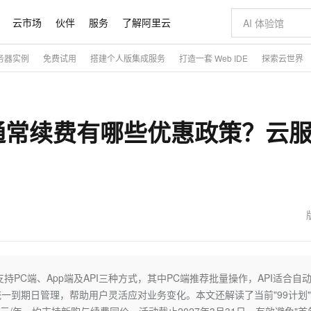
云市场
伙伴
服务
了解阿里云
务器实例
免费试用
搭建个人版集成服务
打造一套 Web IDE
探索云世界
AI 特惠
数据与 API
成为产品伙伴
企业增值服务
最佳实践
价格计算器
AI 场景体
基础软件
产品伙伴合
阿里云认证
市场活动
配置报价
大模型
自助选配和估算价格
智启 AI 普惠权益
产品生态集成认证中心
企业支持计划
云上春晚
千问官方 MaaS 平台，为开发者和 Agent 而生，新用户赠送 1 亿 + tokens 额度
AI Coding
阿里云Maa
2026 阿里云
为企业打
数据集
Windows
大模型认证
通常续费有哪些优惠政策？云
值低价云产品抢先购
至高享 1亿+免费 tokens，加速 Al 应用落地
智能编程，一键
产品生态伙伴
专家技术服务
云上奥运之旅
弹性计算合作
阿里云中企出
手机三要素
宝塔 Linux
全部认证
价格优势
阿里云 OPC 创新助力计划
AI 电商营销
产品生态伙伴工作台
企业增值服务台
云栖战略参考
云存储合作计
云栖大会
身份实名认证
CentOS
训练营
推动算力普惠，释放技术红利
最高返9万
至高百万元 Token 补贴，加速一人公司成长
从图文生成到
云上的中国
数据库合作计
活动全景
短信
Docker
图片和
Token Plan 模型订阅计划
AI 广告创作
企业成长
NEW
信息公告
看见新力量
云网络合作计
OCR 文字识别
JAVA
证享300元代金券
Qwen3.8-Max 首发尝鲜，限时加量 10 倍，夜间低至2折
图文、视频一
魔搭 Mode
Kimi-K3
HappyHors
NEW
loud
服务实践
官网公告
金融模力时刻
Salesforce O
版
发票查验
全能环境
千问办公，限时限量积分加倍
AI 建站
NEW
作计划
Kimi 最新旗舰模型，长程编程与推理利器
让文字生成流
计划
创新中心
魔搭 ModelSc
健康状态
你的AI工作搭子，覆盖日常办公高频场景
0 代码专业建
客户案例
天气预报查询
操作系统
态合作计划
Deepseek-v4-pro
HappyHors
PC端、App端及API三种方式，其中PC端推荐批量操作，API适合自
同享
万小智 AI 建站低至 15元/月
AI 短剧/漫剧
快递物流查询
WordPress
成为服务伙
高校合作
一到期日管理，帮助用户灵活应对业务变化。本文还解读了当前"99计划
点，立即开启云上创新
送.CN域名，送备案服务码
AI助力短剧
态智能体模型
旗舰 MoE 大模型，百万上下文与顶尖推理能力
图生视频，流
Ubuntu