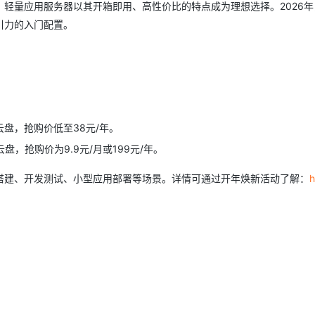
轻量应用服务器以其开箱即用、高性价比的特点成为理想选择。2026年
引力的入门配置。
AI 应用
10分钟微调：让0.6B模型媲美235B模
多模态数据信
型
依托云原生高可用架构,实现Dify私有化部署
用1%尺寸在特定领域达到大模型90%以上效果
一个 AI 助手
超强辅助，Bol
即刻拥有 DeepSeek-R1 满血版
在企业官网、通讯软件中为客户提供 AI 客服
多种方案随心选，轻松解锁专属 DeepSeek
D云盘，抢购价低至38元/年。
云盘，抢购价为9.9元/月或199元/年。
搭建、开发测试、小型应用部署等场景。详情可通过开年焕新活动了解：
h
：