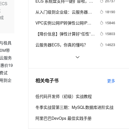
安全
ECS 系统盘支持一键扩容啦，无
20737
我要投诉
e-1.1-I2V
Cosyvoice-V3-Flash
ECS
PolarDB
上云场景组合购
Milvus 弹性伸缩功能新增节
伴
需更换系统盘
成
漫剧创作，剧本、分镜、视频高效生成
100%兼容MySQL、PostgreSQL，兼容Oracle，支持集中和分布式
覆盖90%+业务场景，专享组合折扣价
点支持范围
畅自然，细节丰富
高表现力语音合成大模型，语音克隆听感自然
从入门级到企业级：云服务器支
18190
VPN
零成
持「共享型」升级「独享型」
ernetes 版 ACK
云聚AI 严选权益
VPC实例公网IP转弹性公网IP功
AI 原生数据库服务发布
15846
SSL 证书
2V
Fun-ASR
，一键激活高效办公新体验
理容器应用的 K8s 服务
精选AI产品，从模型到应用全链提效
Agent 数据网关
能
文戏情感细腻自然，动作戏激烈拳拳到肉，实现更强表演能力
支持中英文自由切换，具备更强的噪声鲁棒性
【降价信息】弹性计算好“任性”，
堡垒机
15803
AI 用量加速计划
ECS又降价了~
云原生数据库 PolarDB
与极具
防火墙
云服务器ECS，你真的懂吗？
14623
、识别商机，让客服更高效、服务更出色。
新老同享，达量后返
Agentic Database 发布
0M带
主机安全
应用
阿里云基础产品技术月刊 2019年
13725
享云服务
4月
特惠价19
必读！教你一键迁移至阿里云
12970
千问办公
NEW
AI 应用及服务市场
免费试
的智能体编程平台
一站式AI生产力平台
云服务器ECS还原安全组规则功
12958
相关电子书
应用到企
更多
AI 应用
能介绍 安全组规则的备份与还原
伶鹊
企业级人与Agent协作平台，接入和调度多个数字员工
智能客服平台，对话机器人、对话分析、智能外呼
大模型
低代码开发师（初级）实战教程
大模型服务平台百炼 - 全妙
自然语言处理
冬季实战营第三期：MySQL数据库进阶实战
应用创作平台
多模态内容创作工具，已接入 DeepSeek
数据标注
阿里巴巴DevOps 最佳实践手册
机器学习