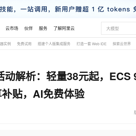
云市场
伙伴
服务
了解阿里云
务器实例
免费试用
搭建个人版集成服务
打造一套 Web IDE
探索云世界
AI 特惠
数据与 API
成为产品伙伴
企业增值服务
最佳实践
价格计算器
AI 场景体
基础软件
产品伙伴合
阿里云认证
市场活动
配置报价
大模型
自助选配和估算价格
新方式
睿译宝，AI翻译排版一步到位
智启 AI 普惠权益
产品生态集成认证中心
企业支持计划
云上春晚
域名与网站
千问官方 MaaS 平台，为开发者和 Agent 而生，新用户赠送 1 亿 + tokens 额度
Qwen Aud
AI Coding
阿里云Maa
2026 阿里云
云服务器 E
为企业打
数据集
Windows
大模型认证
模型
NEW
NEW
动解析：轻量38元起，ECS 
交付可用成果
值低价云产品抢先购
上传文档即自动完成翻译和格式还原
至高享 1亿+免费 tokens，加速 Al 应用落地
提供智能易用的域名与建站服务
智能编程，一键
安全可靠、
产品生态伙伴
专家技术服务
云上奥运之旅
弹性计算合作
阿里云中企出
手机三要素
宝塔 Linux
全部认证
价格优势
有专属领域专家
GLM-5.2：长任务时代开源旗舰模型
阿里云 OPC 创新助力计划
千问大模型
即刻拥有 DeepS
AI 电商营销
对象存储 O
大模型
产品生态伙伴工作台
企业增值服务台
云栖战略参考
云存储合作计
云栖大会
身份实名认证
CentOS
训练营
享补贴，AI免费体验
推动算力普惠，释放技术红利
最高返9万
多领域专家智能体,一键组建 AI 虚拟交付团队
快速构建应用程序和网站，即刻迈出上云第一步
至高百万元 Token 补贴，加速一人公司成长
多元化、高性能、安全可靠的大模型服务
真正可用的 1M 上下文,一次完成代码全链路开发
轻松解锁专属 Dee
从图文生成到
云上的中国
数据库合作计
活动全景
短信
Docker
图片和
站式影视创作平台
Hermes Agent，打造自进化智能体
Token Plan 模型订阅计划
数字证书管理服务（原SSL证书）
5 分钟轻松部署
AI 广告创作
无影云电脑
企业成长
NEW
信息公告
看见新力量
云网络合作计
OCR 文字识别
JAVA
证享300元代金券
可视化编排打通从文字构思到成片全链路闭环
全托管，含MySQL、PostgreSQL、SQL Server、MariaDB多引擎
自主进化，持久记忆，越用越聪明
Qwen3.8-Max 首发尝鲜，限时加量 10 倍，夜间低至2折
实现全站HTTPS，呈现可信的WEB访问
图文、视频一
随时随地安
魔搭 Mode
Kimi-K3
HappyHors
NEW
loud
服务实践
官网公告
金融模力时刻
Salesforce O
版
发票查验
全能环境
Claude Code + GStack 打造工程团队
千问办公，限时限量积分加倍
Qoder
低代码高效构
AI 建站
短信服务
型
NEW
作计划
Kimi 最新旗舰模型，长程编程与推理利器
让文字生成流
计划
创新中心
魔搭 ModelSc
健康状态
理服务
让AI从“聊天伙伴”进化为能干活的“数字员工”
安装技能 GStack，拥有专属 AI 工程团队
你的AI工作搭子，覆盖日常办公高频场景
面向真实软件的智能体编程平台
0 代码专业建
客户案例
天气预报查询
操作系统
态合作计划