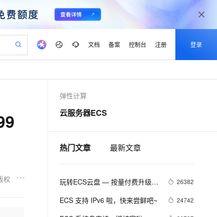
文档
备案
控制台
注册
登录
验
作计划
器
AI 活动
专业服务
服务伙伴合作计划
开发者社区
加入我们
产品动态
服务平台百炼
阿里云 OPC 创新助力计划
弹性计算
一站式生成采购清单，支持单品或批量购买
io：打造专属 AI 语音助手
S产品伙伴计划（繁花）
峰会
CS
造的大模型服务与应用开发平台
一句话生成原生可编辑精美 PPT 文稿
AI 生产力先锋
Al MaaS 服务伙伴赋能合作
域名
博文
Careers
至高可申请百万元
Qwen3.8-Max 模型上线
云服务器ECS
99
开启高性价比 AI 编程新体验
弹性可伸缩的云计算服务
Qwen-Audio-3.0-Realtime 端到端实时语音角色扮演
输入一句话想法, 轻松生成专业的 PPT
先锋实践拓展 AI 生产力的边界
Token 补贴，五大权
计划
海大会
伙伴信用分合作计划
商标
问答
社会招聘
益加速 OPC 成功
eek-V4-Pro
SS
一键部署幻兽帕鲁游戏服务器
飞天发布时刻
HOT
Open Search 向量检索版支
划
备案
电子书
校园招聘
pSeek-V4-Pro
视频创作，一键激活电商全链路生产力
稳定、安全、高性价比、高性能的云存储服务
一键购买专属联机服务器，轻松开启游戏
所见，即是所愿
持视频检索 Pipeline 功能
热门文章
最新文章
更多支持
划
公司注册
镜像站
视频生成
语音识别与合成
专属 QwenPaw
漫剧工坊：一站式动画创作平台
AI 实训营
HOT
应用身份服务 (IDaaS)
合作伙伴培训与认证
划
上云迁移
站生成，高效打造优质广告素材
全接入的云上超级电脑
从聊天伙伴进化为能主动干活的本地数字员工
快速生产连贯的高质量长漫剧
从基础到进阶，Agent 创客手把手教你
OpenClaw 管理能力上线
版权
玩转ECS云盘 — 按量付费升级到
lScope
26382
我要反馈
e-1.1-T2V
Qwen3-TTS-Flash
查询合作伙伴
n Alibaba Cloud ISV 合作
代维服务
包年包月云盘
建企业门户网站
10 分钟搭建微信、支付宝小程序
MaxCompute MaxFrame 提
畅细腻的高质量视频
离线语音合成大模型，多语言方言自适应，低延迟高稳定
ECS 支持 IPv6 啦，快来尝鲜吧~
24742
创新加速
ope
登录合作伙伴管理后台
我要建议
站，无忧落地极速上线
以可视化方式快速构建移动和 PC 门户网站
国内短信简单易用，安全可靠，秒级触达，全球覆盖200+国家和地区。
高效部署网站，快速应用到小程序
供自动弹性内存功能