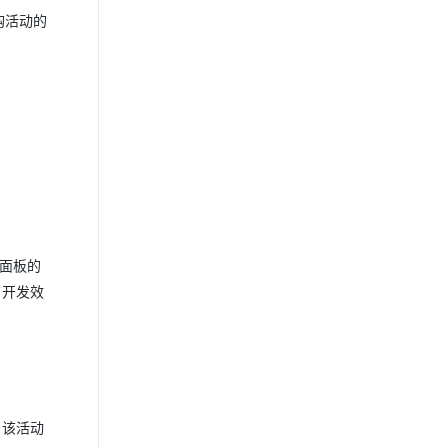
购活动的
x面板的
了开发效
。该活动