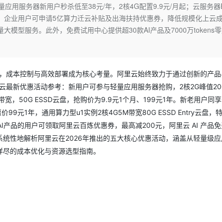
Deepseek-v4-pro
HappyHors
应用服务器新用户秒杀低至38元/年，2核4G配置9.9元/月起；云服务器
同享
万小智 AI 建站低至 15元/月
Qoder CN
AI 短剧/漫剧
云原生数据库 
快递物流查询
WordPress
成为服务伙
高校合作
同价。企业用户可申请5亿算力迁云补贴及出海扶持优惠券，降低规模化上云
点，立即开启云上创新
覆盖公网/内网、递归/权威、移动APP等全场景解析服务
送.CN域名，送备案服务码
基于千问大模型等，支持代码智能生成、研发智能问答
AI助力短剧
态智能体模型
旗舰 MoE 大模型，百万上下文与顶尖推理能力
图生视频，流
Ubuntu
大模型服务。此外，免费试用中心提供超30款AI产品及7000万tokens
服务生态伙伴
云工开物
企业应用
Works
Night Plan 支持 Qwen 3.8-Max
云原生大数据计算服务 MaxCompute
AI 办公
容器服务 Kub
NEW
GLM-5.2
Wan2.7-T
Red Hat
30+ 款产品免费体验
Data Agent 驱动的一站式 Data+AI 开发治理平台
夜间 5 折，Qwen/Meoo/TokenPlan 客户专享
面向分析的企业级SaaS模式云数据仓库
AI智能应用
提供一站式管
科研合作
视觉 Coding、空间感知、多模态思考等全面升级
1M上下文，专为长程任务能力而生
ERP
堂（旗舰版）
SUSE
智能客服
点，成本控制与高效部署成为核心考量。阿里云始终致力于通过创新的产品
CRM
防护产品
2个月
自动承接线索
云最新优惠活动参考：新用户可参与轻量应用服务器抢购，2核2G峰值20
建站小程序
OA 办公系统
AI 应用构建
大模型原生
M带宽，50G ESSD云盘，抢购价为9.9元1个月、199元1年。新老用户同
力提升
财税管理
模板建站
惠价99元1年，通用算力型u1实例2核4G5M带宽80G ESSD Entry云盘，
Qoder
大模型服务平台百炼-应用模版
HOT
NEW
产品的用户可领取阿里云百炼优惠券，最高减200元，阿里云 AI 产品
面向真实软件
个人版上线、团队版降价；千问3.8-Max首发发尝鲜
丰富多元化的应用模版和解决方案
400电话
定制建站
。本文将系统性地解析阿里云在2026年推出的五大核心优惠活动，涵盖从轻量级
万有无界
大模型服务平台百炼-智能体
方案
广告营销
模板小程序
详尽的成本优化与资源选型指南。
的模型效果
灵活可视化地构建企业级 Agent
定制小程序
秒悟
人工智能平台 PAI
APP 开发
云端极速 AI 
新一代 AI 视频生成模型，深度适配广告营销等场景
AI Native 的算法工程平台，一站式完成建模、训练、推理服务部署
建站系统