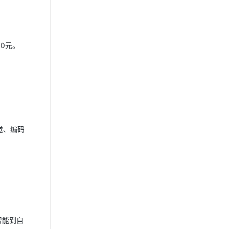
0元。
觉、编码
智能到自