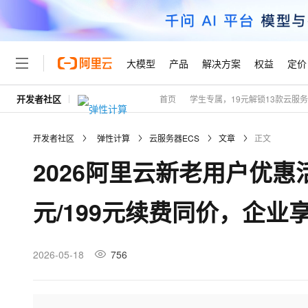
大模型
产品
解决方案
权益
定价
开发者社区
首页
学生专属，19元解锁13款云服
大模型
产品
解决方案
权益
定价
云市场
伙伴
服务
了解阿里云
精选产品
精选解决方案
普惠上云
产品定价
精选商城
成为销售伙伴
售前咨询
为什么选择阿里云
千问AI平台
开发者社区
弹性计算
云服务器ECS
文章
正文
了解云产品的定价详情
大模型服务平台百炼
千问办公，解锁你的工作
普惠上云 官方力荐
分销伙伴
在线服务
网站建设
什么是云计算
大
2026阿里云新老用户优惠活
大模型服务与应用平台
企业级Agent产品，直接
云服务器38元/年起，超
咨询伙伴
多端小程序
技术领先
云上成本管理
售后服务
轻量应用服务器
Agency Agents：拥
官方推荐返现计划
大模型
精选产品
精选解决方案
Salesforce 国际版订阅
稳定可靠
元/199元续费同价，企业
管理和优化成本
推荐新用户得奖励，单订单
销售伙伴合作计划
自助服务
友盟天域
安全合规
人工智能与机器学习
AI
文本生成
云数据库 RDS
HappyHorse 打造一
云工开物
无影生态合作计划
在线服务
观测云
分析师报告
高校专属算力普惠，学生认
计算
互联网应用开发
2026-05-18
756
Qwen3.8-Max
HOT
Salesforce On Alibaba C
工单服务
Tuya 物联网平台阿里云
研究报告与白皮书
人工智能平台 PAI
快速拥有专属 OpenClaw
大模
Consulting Partner 合
大数据
容器
智能体时代全能旗舰模型
免费试用
短信专区
一站式AI开发、训练和推
蓝凌 OA
AI 大模型销售与服务生
现代化应用