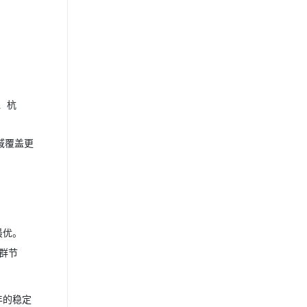
京、杭
地域覆盖更
最优。
群节
年的稳定