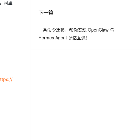
，阿里
下一篇
息提取
与 AI 智能体进行实时音视频通话
从文本、图片、视频中提取结构化的属性信息
构建支持视频理解的 AI 音视频实时通话应用
一条命令迁移，帮你实现 OpenClaw 与
t.diy 一步搞定创意建站
构建大模型应用的安全防护体系
Hermes Agent 记忆互通！
通过自然语言交互简化开发流程,全栈开发支持
通过阿里云安全产品对 AI 应用进行安全防护
ttps://