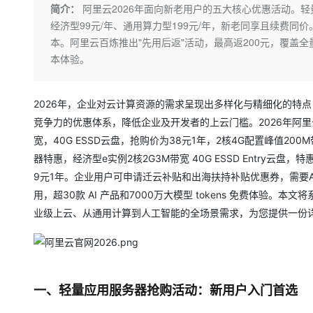
存储
天池大赛
Qwen3.7-Plus
简介：
阿里云2026年面向新老用户的五大核心优惠活动。轻量
云解析DNS
解决方案免费试用 新老
电子合同
经济型99元/年、通用算力型199元/年，新老同享且续费
最高领取价值200元试用
能看、能想、能动手的多模
安全
网络与CDN
AI 算法大赛
畅捷通
本。阿里云百炼推出"先用后返"活动，最高返200元，覆盖全量
大数据开发治理平台 Data
AI 产品 免费试用
网络
安全
云开发大赛
本体验。
Qwen3-VL-Plus
Tableau 订阅
1亿+ 大模型 tokens 和 
可观测
入门学习赛
中间件
AI空中课堂在线直播课
云防火墙
140+云产品 免费试用
2026年，企业对云计算资源的需求呈现出多样化与精细化的特
上云与迁云
云原生的云上边界网络安全
产品新客免费试用，最长1
数据库
竞争力的优惠体系，降低企业及开发者的上云门槛。2026年阿里
生态解决方案
大模型服务
企业出海
大模型ACA认证体验
宽，40G ESSD云盘，抢购价为38元1年，2核4G配置峰值200
大数据计算
助力企业全员 AI 认知与能
行业生态解决方案
器特惠，经济型e实例2核2G3M带宽 40G ESSD Entry云盘，特
千问AI平台-Token Plan
政企业务
媒体服务
9元1年。企业用户可申请迁云补贴和出海扶持补贴优惠券，需要AI
开发者生态解决方案
用，超30款 AI 产品和7000万大模型 tokens 免费体验
企业服务与云通信
千问AI平台-模型体验
AI 开发和 AI 应用解决
业级上云、从通用计算到人工智能的全场景需求，为您提供一份
在线体验全尺寸、多种模态
域名与网站
Happy 系列大模型
终端用户计算
Serverless
一、轻量应用服务器抢购活动：新用户入门首选
开发工具