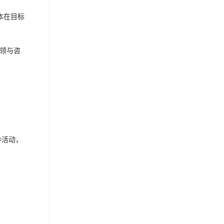
本在目标
领与咨
券活动，