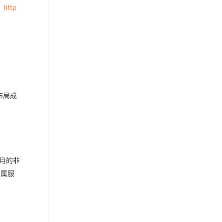
：
http
布局成
月的非
专属服