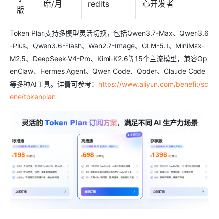
席/月
redits
心开发者
版
Token Plan支持多模型灵活切换，包括Qwen3.7-Max、Qwen3.6
-Plus、Qwen3.6-Flash、Wan2.7-Image、GLM-5.1、MiniMax-
M2.5、DeepSeek-V4-Pro、Kimi-K2.6等15个主流模型，兼容Op
enClaw、Hermes Agent、Qwen Code、Qoder、Claude Code
等多种AI工具。详情可参考：
https://www.aliyun.com/benefit/sc
ene/tokenplan