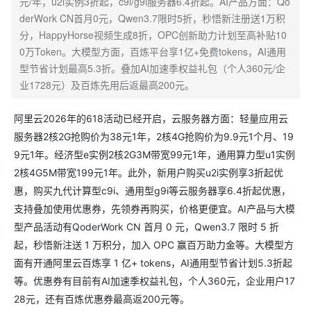
元/年，u2i实例3折起，c9i/g9i服务器6.4折起。AI产品方面：Qo
derWork CN首月0元，Qwen3.7限时5折，秒悟新注册送1万积
分，HappyHorse视频生成8折，OPC创新助力计划至高补贴10
0万Token。大模型方面，百炼平台享1亿+免费tokens，AI通用
型节省计划最高5.3折。叠加AI加速季权益礼包（个人360元/企
业1728元）及百炼先用后返最高200元。
阿里云2026年的618活动已经开启，云服务器方面：轻量应用云
服务器2核2G抢购价为38元1年，2核4G抢购价为9.9元1个月、19
9元1年。经济型e实例2核2G3M带宽99元1年，通用算力型u1实例
2核4G5M带宽199元1年。此外，新用户购买u2i实例享3折起优
惠，购买九代计算型c9i、通用型g9i等云服务器享6.4折起优惠，
支持叠加使用优惠券，先领券再购买，价格更便宜。AI产品与大模
型产品活动有QoderWork CN 首月 0 元，Qwen3.7 限时 5 折
起，秒悟新注送 1 万积分，加入 OPC 赢百万助力金等。大模型方
面有开通阿里云百炼享 1 亿+ tokens，AI通用型节省计划5.3折起
等。优惠券有目前有AI加速季权益礼包，个人360元，企业用户17
28元，还有百炼优惠券最高返200元等。