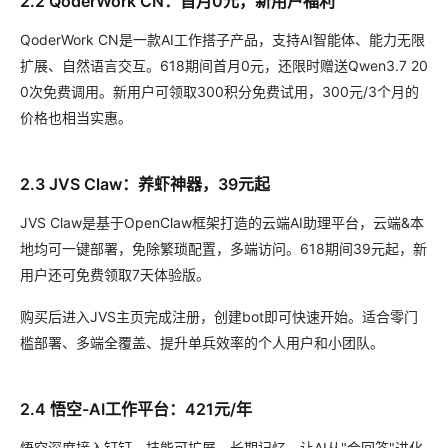
2.2 QoderWork CN：首月0元，新用户福利
QoderWork CN是一款AI工作搭子产品，支持AI智能体、能力无限
扩展、自然语言交互。618期间首月0元，还限时赠送Qwen3.7 20
0次免费调用。新用户可领取300积分免费试用，300元/3个月的
价格也相当实惠。
2.3 JVS Claw：养虾神器，39元起
JVS Claw是基于OpenClaw框架打造的云端AI助理平台，云端&本
地均可一键部署，免除繁琐配置，多端访问。618期间39元起，新
用户还可免费领取7天体验版。
购买后进入JVS主页完成注册，创建bot即可快速开始。适合零门
槛部署、多端全覆盖、提升单兵效率的个人用户和小团队。
2.4 悟空-AI工作平台：421元/年
悟空深度接入钉钉，技能可扩展，长期记忆。让AI从"会回答"进化