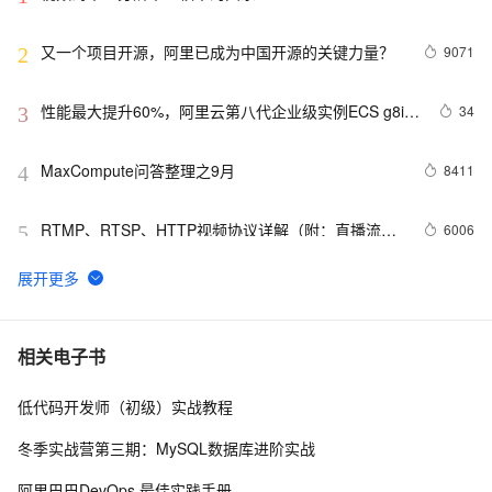
又一个项目开源，阿里已成为中国开源的关键力量？
9071
2
性能最大提升60%，阿里云第八代企业级实例ECS g8i正
34
3
式上线
MaxCompute问答整理之9月
8411
4
RTMP、RTSP、HTTP视频协议详解（附：直播流地
6006
5
址、播放软件）
【YOLOv8改进 - 注意力机制】Triplet Attention：轻量有
6
6
效的三元注意力
Python PIL远程命令执行漏洞复现(CVE-2017-8291 
12
7
相关电子书
CVE-2017-8291)
低代码开发师（初级）实战教程
新年快乐 ~
528
8
冬季实战营第三期：MySQL数据库进阶实战
50个优秀的名片设计作品欣赏
579
9
阿里巴巴DevOps 最佳实践手册