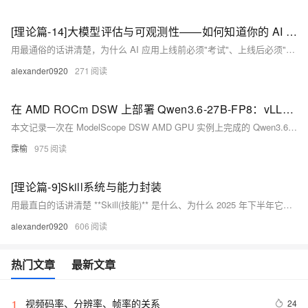
[理论篇-14]大模型评估与可观测性——如何知道你的 AI 到底行不行
用最通俗的话讲清楚，为什么 AI 应用上线前必须"考试"、上线后必须"体检"，以及 2025-2026 年业界最实用的评估和监控方法。不管你是开发者、产品经理、还是企业管理者，读完这篇，你就知道怎么判断一个 AI 系统"到底好不好"。
alexander0920
271
在 AMD ROCm DSW 上部署 Qwen3.6-27B-FP8：vLLM、MTP 解码加速与小并发压测
本文记录一次在 ModelScope DSW AMD GPU 实例上完成的 Qwen3.6-27B-FP8 推理实践。实验重点不是单纯证明模型可以启动，而是围绕 vLLM ROCm 服务、Qwen MTP 投机解码、near-8K 长上下文正确性验证、FP8 KV cache 和小并发 serving 压测，整理一套可复现、可复查、可继续扩展的 AMD GPU 大模型推理 baseline。
霂榆
975
[理论篇-9]Skill系统与能力封装
用最直白的话讲清楚 **Skill(技能)** 是什么、为什么 2025 年下半年它从一个小众概念变成了 AI 行业的新基建,以及它会怎么改变你和 AI 的相处方式——不管你是开发者、产品经理、运营、还是只想让 AI 多帮自己干点活的普通用户。
alexander0920
606
热门文章
最新文章
视频码率、分辨率、帧率的关系
24
1