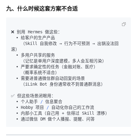
九、什么时候这套方案不合适
❌ 别用 Hermes 做这些：

  • 给客户的生产产品

    （Skill 自我修改 → 行为不可预测 → 出锅没法回
滚）

  • 多用户共享的服务

    （记忆是单用户深度建模，多人会互相污染）

  • 严要求确定性的任务（金融对账、医疗）

    （概率系统不适合）

  • 需要进普通微信群自动回复的场景

    （iLink Bot 身份通常收不到普通群消息）

✅ 但这些场景闭眼用：

  • 个人助手 
/
 信息聚合

  • Hobby 项目 
/
 自动化你自己的工作流

  • 内部小工具（自己用 
+
 信得过 Skill 漂移）
