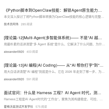
《Python脚本到OpenClaw技能：解锁Agent原生能力的转换指南》
本文深入探讨了将Python脚本转换为OpenClaw技能的核心逻辑与完整实践路径，指出这一过程本质是从"命令式执行"到"意图式响应"的范式转变，而非简单的代码迁移。文章重点解析了OpenClaw独特的三级渐进式披露技能架构，详细阐述了脚本解构、目录结构创建、说明文件编写、脚本适配、依赖管理及测试发布的全流程操作要点，同时分享了提升技能触发准确率、利用状态管理实现复杂交互的高级技巧与常见开发陷阱。最后，文章揭示了技能转换对提升脚本价值、参与社区贡献及个人技术变现的重要意义。
技术员阿伟
285
[理论篇-12]Multi-Agent(多智能体系统)—— 不是"AI 越多越好",而是"什么时候该让 AI 拆开干"
用最朴素的话讲清楚"多 Agent 系统"是什么、它解决了什么问题、为什么 2024 年大家狂吹它、2025 年又有人喊"千万别建多 Agent",到 2026 年才终于摸清门道。读完这一篇,不管你是开发者、产品经理、运营、还是只是听过别人提起"我们公司在搞多智能体系统"的旁观者,都能用自己的话把这件事讲清楚——它什么时候是金矿,什么时候是大坑,什么时候你只是被一个名词忽悠了。
alexander0920
403
[理论篇-13]AI 编程(AI Coding)—— 从"AI 帮你打字"到"AI 替你跑腿",程序员的工种正在重写
用大白话讲清楚"AI 编程"到底是什么、它在 2026 年走到了哪一步、为什么"会用 AI 写代码"突然变成了一门手艺、又为什么有人喊"AI 取代程序员",同时另一群人喊"AI 让我变成了更值钱的程序员"。
alexander0920
591
面试官问：什么是 Harness 工程？AI Agent 时代，测试人必须补上的新能力
Harness工程是AI Agent时代的“工作台”，聚焦为其构建稳定、可控、可验证的工程环境。它涵盖上下文管理、工具调用、沙箱权限、测试验证、日志观测与反馈回路，解决Agent在真实项目中因缺上下文、缺工具、缺反馈、缺边界导致的失控问题。本质是让Agent“能做事、做得对、出错可修复”。
霍格沃兹测试开发学社
575