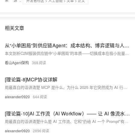
来 源：
开发者社区
>
人工智能
>
文章
> 正文
相关文章
从“小单困局”到供应链Agent：成本结构、博弈逻辑与人机协同的技术推演
本文剖析C2M服装供应链中“小单困局”的本质——切换成本在极小批量下不可摊销的数学必然。通过Agent集群实现成本透明化、智能拼单与品类感知，推动供应链从零和砍价转向正和协同。人机分工明确：AI做“数字包工头”，人当“关系架构师”。（239字）
看山Agent架构
368
[理论篇-8]MCP协议详解
用最直白的话讲清楚 MCP 是什么、为什么 2025 年它突然成为 AI 行业最热的协议、以及它会怎么改变你和 AI 工具的相处方式——不管你是开发者、产品经理、还是只想用好 AI 的普通用户。
alexander0920
644
[理论篇-10]AI 工作流（AI Workflow）—— 让 AI 像流水线一样干活 ⚠️ 已逐步被多 Agent 架构替代
用最直白的话讲清楚什么是 AI 工作流、它和"扔给 AI 一个 Prompt"有什么本质区别、为什么 2025 年之后所有真正能落地的 AI 产品几乎都长成"工作流"的样子——不管你是开发者、产品经理、运营、还是只想自己搭一个 AI 助手的普通用户,这一篇读完都能看懂背后在发生什么。
alexander0920
2896