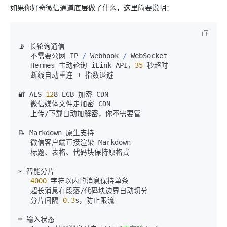
如果你好奇微信通道底层做了什么，这里简要说明：
📡 长轮询通信

   不需要公网 IP 
/
 Webhook 
/
 WebSocket

   Hermes 主动轮询 iLink API，
35
 秒超时

   断线自动重连 
+
 指数退避

🔐 AES-
12
8-ECB 加密 CDN

   微信媒体文件走加密 CDN

   上传
/
下载自动加解密，你不需要管

📝 Markdown 原生支持

   微信客户端直接渲染 Markdown

   标题、表格、代码块保持原格式

✂️ 智能分片

4000
 字符以内的消息保持单条

   超长消息在段落
/
代码块边界自动切分

   分片间隔 
0.3
s，防止限流

⌨️ 输入状态
